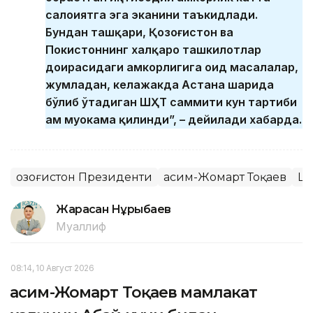
салоҳиятга эга эканини таъкидлади.
Бундан ташқари, Қозоғистон ва
Покистоннинг халқаро ташкилотлар
доирасидаги ҳамкорлигига оид масалалар,
жумладан, келажакда Астана шаҳрида
бўлиб ўтадиган ШҲТ саммити кун тартиби
ҳам муҳокама қилинди”, – дейилади хабарда.
Қозоғистон Президенти
Қасим-Жомарт Тоқаев
ШҲ
Жарасқан Нұрыбаев
Муаллиф
08:14, 10 Август 2026
Қасим-Жомарт Тоқаев мамлакат