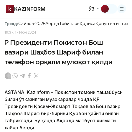
KAZINFORM
ЎЗ
Сайлов-2026
Ақорда
Тайинлов
Ҳодиса
Қонун ва интизо
Тренд:
19:37, 17 Июн 2024
ҚР Президенти Покистон Бош
вазири Шаҳбоз Шариф билан
телефон орқали мулоқот қилди
ASTANA. Kazinform – Покистон томони ташаббуси
билан ўтказилган музокаралар чоғида ҚР
Президенти Қасим-Жомарт Тоқаев ва Бош вазир
Шаҳбоз Шариф бир-бирини Қурбон ҳайити билан
табриклади. Бу ҳақда Ақорда матбуот хизмати
хабар берди.