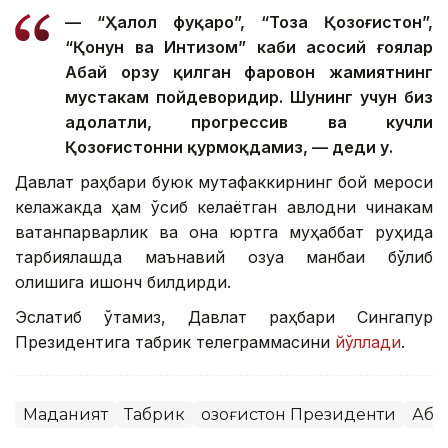
— “Ҳалол фуқаро”, “Тоза Қозоғистон”,
“Қонун ва Интизом” каби асосий ғоялар
Абай орзу қилган фаровон жамиятнинг
мустаҳкам пойдеворидир. Шунинг учун биз
адолатли, прогрессив ва кучли
Қозоғистонни қурмоқдамиз, — деди у.
Давлат раҳбари буюк мутафаккирнинг бой мероси
келажакда ҳам ўсиб келаётган авлодни чинакам
ватанпарварлик ва она юртга муҳаббат руҳида
тарбиялашда маънавий озуқа манбаи бўлиб
қолишига ишонч билдирди.
Эслатиб ўтамиз, Давлат раҳбари Сингапур
Президентига табрик телеграммасини
йўллади
.
Маданият
Табрик
Қозоғистон Президенти
Аба