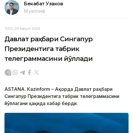
Бекабат Узаков
Муаллиф
11:00, 09 Август 2026
Давлат раҳбари Сингапур
Президентига табрик
телеграммасини йўллади
ASTANА. Кazinform – Ақорда Давлат раҳбари
Сингапур Президентига табрик телеграммасини
йўллагани ҳақида хабар берди.