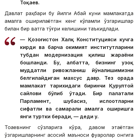
Тоқаев.
Давлат раҳбари бу йилги Абай куни мамлакатда
амалга оширилаётган кенг кўламли ўзгаришлар
билан бир вақтга тўғри келишини таъкидлади.
— Қозоғистон Халқ Конституцияси кучга
кирди ва барча ҳокимият институтларини
тубдан модернизация қилиш жараёни
бошланди. Бу, албатта, бизнинг узоқ
муддатли ривожланиш йўналишимизни
белгилайдиган махсус давр. Тез орада
мамлакат тарихидаги биринчи Қурултой
сайлови бўлиб ўтади. Бир палатали
Парламент, шубҳасиз, ислоҳотларни
сифатли ва самарали амалга оширишга
янги туртки беради, — деди у.
Тоқаевнинг сўзларига кўра, давом этаётган
ўзгаришларнинг асосий маъноси фуқаролар онгига