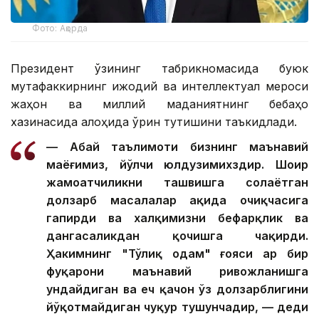
Фото: Ақорда
Президент ўзининг табрикномасида буюк
мутафаккирнинг ижодий ва интеллектуал мероси
жаҳон ва миллий маданиятнинг бебаҳо
хазинасида алоҳида ўрин тутишини таъкидлади.
— Абай таълимоти бизнинг маънавий
маёғимиз, йўлчи юлдузимихздир. Шоир
жамоатчиликни ташвишга солаётган
долзарб масалалар ҳақида очиқчасига
гапирди ва халқимизни бефарқлик ва
дангасаликдан қочишга чақирди.
Ҳакимнинг "Тўлиқ одам" ғояси ҳар бир
фуқарони маънавий ривожланишга
ундайдиган ва ҳеч қачон ўз долзарблигини
йўқотмайдиган чуқур тушунчадир, — деди