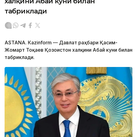
халқини Абай куни билан
табриклади
ASTANА. Кazinform — Давлат раҳбари Қасим-
Жомарт Тоқаев Қозоғистон халқини Абай куни билан
табриклади.