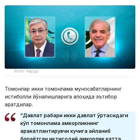
Фото: Ақорда
Томонлар икки томонлама муносабатларнинг
истиқболли йўналишларига алоҳида эътибор
қаратдилар.
“Давлат раҳбари икки давлат ўртасидаги
кўп томонлама ҳамкорликнинг
ҳаракатлантирувчи кучига айланиб
бораётган иқтисодий ҳамкорлик катта