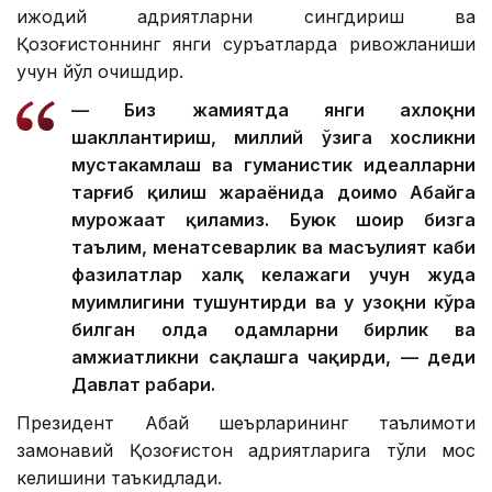
ижодий қадриятларни сингдириш ва
Қозоғистоннинг янги суръатларда ривожланиши
учун йўл очишдир.
— Биз жамиятда янги ахлоқни
шакллантириш, миллий ўзига хосликни
мустаҳкамлаш ва гуманистик идеалларни
тарғиб қилиш жараёнида доимо Абайга
мурожаат қиламиз. Буюк шоир бизга
таълим, меҳнатсеварлик ва масъулият каби
фазилатлар халқ келажаги учун жуда
муҳимлигини тушунтирди ва у узоқни кўра
билган ҳолда одамларни бирлик ва
ҳамжиҳатликни сақлашга чақирди, — деди
Давлат раҳбари.
Президент Абай шеърларининг таълимоти
замонавий Қозоғистон қадриятларига тўлиқ мос
келишини таъкидлади.