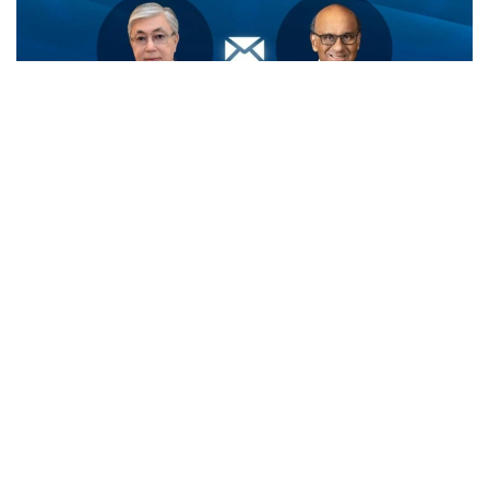
Фото: Ақорда
Қасим-Жомарт Тоқаев Тарман Шанмугаратнам ва
унинг ватандошларини Сингапурнинг миллий
байрами - Мустақиллик куни билан табриклади.
— Телеграммада Президент ушбу байрам
Сингапур халқи учун миллий бирлик,
давлат мустақиллиги ва барқарор
ривожланишнинг яққол рамзи сифатида
алоҳида аҳамиятга эга эканлигини
таъкидлади. Шунингдек, у Қозоғистон ва