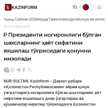
KAZINFORM
ЎЗ
Сайлов-2026
Ақорда
Тайинлов
Ҳодиса
Қонун ва интизо
Тренд:
20:41, 27 Июн 2022
ҚР Президенти ногиронлиги бўлган
шахсларнинг ҳаёт сифатини
яхшилаш тўғрисидаги қонунни
имзолади
NUR-SULTAN. Кazinform – Давлат раҳбари
«Қозоғистон Республикасининг айрим қонун
ҳужжатларига ногиронлиги бўлган шахсларнинг ҳаёт
сифатини яхшилашга доир ўзгартириш ва
қўшимчалар киритиш тўғрисида»ги Қозоғистон