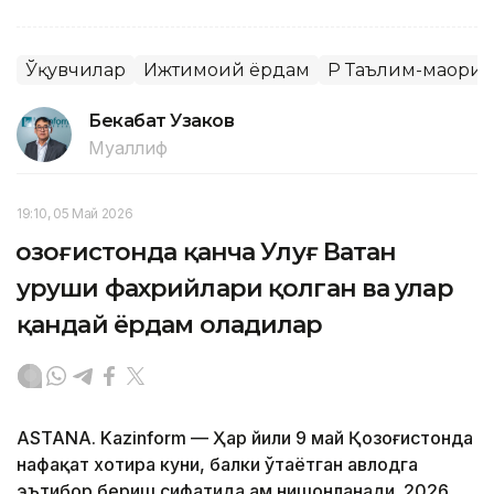
Ўқувчилар
Ижтимоий ёрдам
ҚР Таълим-маори
Бекабат Узаков
Муаллиф
19:10, 05 Май 2026
Қозоғистонда қанча Улуғ Ватан
уруши фахрийлари қолган ва улар
қандай ёрдам оладилар
ASTANA. Kazinform — Ҳар йили 9 май Қозоғистонда
нафақат хотира куни, балки ўтаётган авлодга
эътибор бериш сифатида ҳам нишонланади. 2026