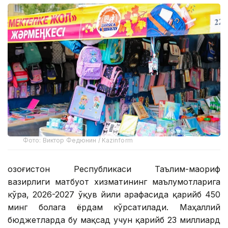
Фото: Виктор Федюнин / Kazinform
Қозоғистон Республикаси Таълим-маориф
вазирлиги матбуот хизматининг маълумотларига
кўра, 2026-2027 ўқув йили арафасида қарийб 450
минг болага ёрдам кўрсатилади. Маҳаллий
бюджетларда бу мақсад учун қарийб 23 миллиард