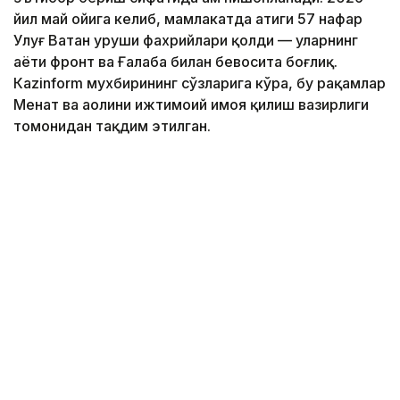
йил май ойига келиб, мамлакатда атиги 57 нафар
Улуғ Ватан уруши фахрийлари қолди — уларнинг
ҳаёти фронт ва Ғалаба билан бевосита боғлиқ.
Кazinform мухбирининг сўзларига кўра, бу рақамлар
Меҳнат ва аҳолини ижтимоий ҳимоя қилиш вазирлиги
томонидан тақдим этилган.
Фото: Солтан Жексенбеков/Kazinform