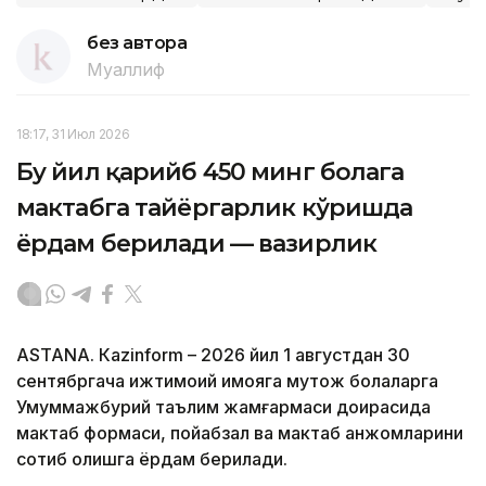
без автора
Муаллиф
18:17, 31 Июл 2026
Бу йил қарийб 450 минг болага
мактабга тайёргарлик кўришда
ёрдам берилади — вазирлик
ASTANА. Кazinform – 2026 йил 1 августдан 30
сентябргача ижтимоий ҳимояга муҳтож болаларга
Умуммажбурий таълим жамғармаси доирасида
мактаб формаси, пойабзал ва мактаб анжомларини
сотиб олишга ёрдам берилади.