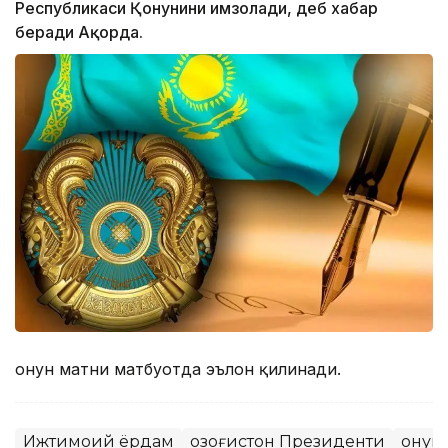
Республикаси Қонунини имзолади, деб хабар
беради Ақорда.
Қонун матни матбуотда эълон қилинади.
Ижтимоий ёрдам
Қозоғистон Президенти
Қонун