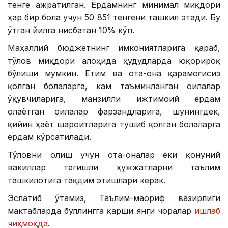
тенге ажратилган. Ёрдамнинг минимал миқдори
ҳар бир бола учун 50 851 тенгени ташкил этади. Бу
ўтган йилга нисбатан 10% кўп.
Маҳаллий бюджетнинг имкониятларига қараб,
тўлов миқдори алоҳида ҳудудларда юқорироқ
бўлиши мумкин. Етим ва ота-она қарамоғисиз
қолган болаларга, кам таъминланган оилалар
ўқувчиларига, манзилли ижтимоий ёрдам
олаётган оилалар фарзандларига, шунингдек,
қийин ҳаёт шароитларига тушиб қолган болаларга
ёрдам кўрсатилади.
Тўловни олиш учун ота-оналар ёки қонуний
вакиллар тегишли ҳужжатларни таълим
ташкилотига тақдим этишлари керак.
Эслатиб ўтамиз, Таълим-маориф вазирлиги
мактабларда буллингга қарши янги чоралар
ишлаб
чиқмоқда
.