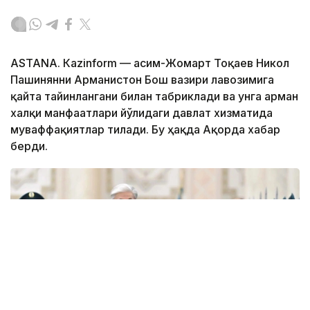
ASTANА. Кazinform — Қасим-Жомарт Тоқаев Никол
Пашинянни Арманистон Бош вазири лавозимига
қайта тайинлангани билан табриклади ва унга арман
халқи манфаатлари йўлидаги давлат хизматида
муваффақиятлар тилади. Бу ҳақда Ақорда хабар
берди.