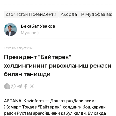
Қозоғистон Президенти
Ақорда
ҚР Мудофаа ваз
Бекабат Узаков
Муаллиф
17:12, 05 Август 2026
Президент “Байтерек”
холдингининг ривожланиш режаси
билан танишди
ASTANА. Каzinform — Давлат раҳбари Қасим-
Жомарт Тоқаев “Байтерек” холдинги бошқаруви
раиси Рустам Қарағойшинни қабул қилди. Бу ҳақда