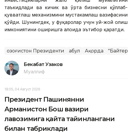
инвестицияларни жалб қилиш муҳимлигини
таъкидлади ва кичик ва ўрта бизнесни қўллаб-
қувватлаш механизмини мустаҳкамлаш вазифасини
қўйди. Шунингдек, у фуқаролар учун уй-жой олиш
имкониятини оширишга алоҳида эътибор қаратди.
Қозоғистон Президенти
Қабул
Ақорда
"Байтере
Бекабат Узаков
Муаллиф
18:05, 04 Август 2026
Президент Пашинянни
Арманистон Бош вазири
лавозимига қайта тайинлангани
билан табриклади