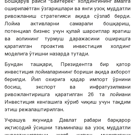
Бошқарув раиси “Байтерек” холдингининг амалга
оширилаётган ўзгаришлари ва янги узоқ муддатли
ривожланиш стратегияси ҳақида сўзлаб берди.
Лойиҳа активларни самарали бошқариш,
потенциал бизнес учун қулай шароитлар яратиш
ва аҳолининг турмуш даражасини оширишга
қаратилган проактив инвестиция холдинг
моделига ўтишни назарда тутади.
Бундан ташқари, Президентга бир қатор
инвестиция лойиҳаларининг бориши ҳақида ахборот
берилди. Йил охирига қадар импорт ўрнини
босиш, экспорт ва инфратузилмани
ривожлантиришга қаратилган 26 та лойиҳани
Инвестиция кенгашига кўриб чиқиш учун тақдим
этиш режалаштирилган.
Учрашув якунида Давлат раҳбари барқарор
иқтисодий ўсишни таъминлаш ва узоқ муддатли