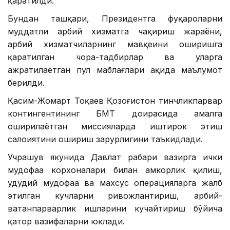
қаратилди.
Бундан ташқари, Президентга фуқароларни
муддатли ҳарбий хизматга чақириш жараёни,
ҳарбий хизматчиларнинг мавқеини оширишга
қаратилган чора-тадбирлар ва уларга
ажратилаётган пул маблағлари ҳақида маълумот
берилди.
Қасим-Жомарт Тоқаев Қозоғистон тинчликпарвар
контингентининг БМТ доирасида амалга
оширилаётган миссияларда иштирок этиш
салоҳиятини ошириш зарурлигини таъкидлади.
Учрашув якунида Давлат раҳбари вазирга ички
мудофаа корхоналари билан ҳамкорлик қилиш,
ҳудудий мудофаа ва махсус операцияларга жалб
этилган кучларни ривожлантириш, ҳарбий-
ватанпарварлик ишларини кучайтириш бўйича
қатор вазифаларни юклади.