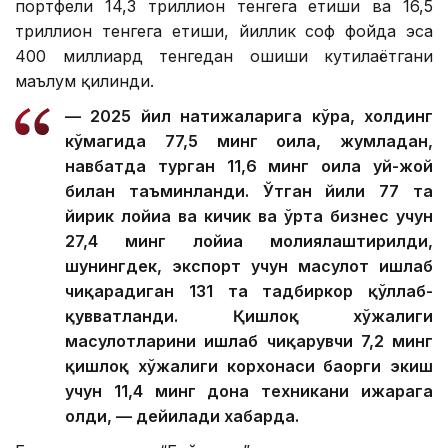
портфели 14,3 триллион тенгега етиши ва 16,5
триллион тенгега етиши, йиллик соф фойда эса
400 миллиард тенгедан ошиши кутилаётгани
маълум қилинди.
— 2025 йил натижаларига кўра, холдинг
кўмагида 77,5 минг оила, жумладан,
навбатда турган 11,6 минг оила уй-жой
билан таъминланди. Ўтган йили 77 та
йирик лойиҳа ва кичик ва ўрта бизнес учун
27,4 минг лойиҳа молиялаштирилди,
шунингдек, экспорт учун маҳсулот ишлаб
чиқарадиган 131 та тадбиркор қўллаб-
қувватланди. Қишлоқ хўжалиги
маҳсулотларини ишлаб чиқарувчи 7,2 минг
қишлоқ хўжалиги корхонаси баҳорги экиш
учун 11,4 минг дона техникани ижарага
олди, — дейилади хабарда.