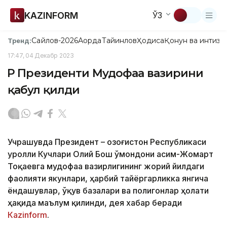
KAZINFORM
ЎЗ
Сайлов-2026
Ақорда
Тайинлов
Ҳодиса
Қонун ва интизо
Тренд:
17:47, 04 Декабр 2023
ҚР Президенти Мудофаа вазирини
қабул қилди
Учрашувда Президент – ​​Қозоғистон Республикаси
Қуролли Кучлари Олий Бош Қўмондони Қасим-Жомарт
Тоқаевга мудофаа вазирлигининг жорий йилдаги
фаолияти якунлари, ҳарбий тайёргарликка янгича
ёндашувлар, ўқув базалари ва полигонлар ҳолати
ҳақида маълум қилинди, дея хабар беради
Кazinform
.