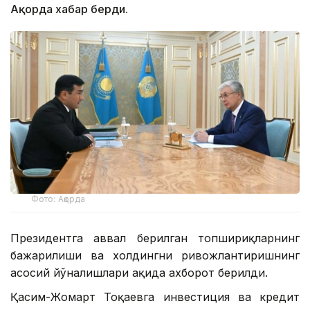
Ақорда хабар берди.
Фото: Ақорда
Президентга аввал берилган топшириқларнинг
бажарилиши ва холдингни ривожлантиришнинг
асосий йўналишлари ҳақида ахборот берилди.
Қасим-Жомарт Тоқаевга инвестиция ва кредит