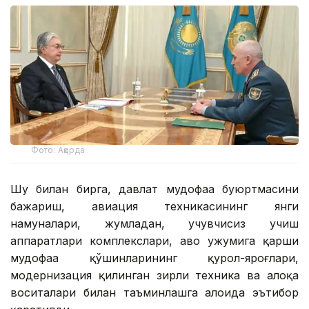
Фото: Ақорда
Шу билан бирга, давлат мудофаа буюртмасини
бажариш, авиация техникасининг янги
намуналари, жумладан, учувчисиз учиш
аппаратлари комплекслари, ҳаво ҳужумига қарши
мудофаа қўшинларининг қурол-яроғлари,
модернизация қилинган зирҳли техника ва алоқа
воситалари билан таъминлашга алоҳида эътибор