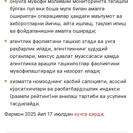
қонунга мувофиқ молиявий мониторингга тегишли
бўлган пул ёки бошқа мулк билан амалга
оширилган операциялар ҳақидаги маълумот ва
ахборотларни йиғиш, қайта ишлаш, таҳлил қилиш
ва фойдаланишни амалга оширади;
агентлик фаолиятини ташкил этади ва унга
раҳбарлик қилади, агентликнинг ҳудудий
органлари, махсус давлат муассасаси ҳамда
агентликка қарашли ташкилотлар фаолиятини
мувофиқлаштиради ва назорат қилади;
хизматга номзоднинг касбий салоҳияти, асосий
кўрсаткичлари ва рақобатбардошлик индекси
(рақамли рейтинг)ни аниқлаш тартиби ва усулини
тасдиқлайди.
Фармон 2025 йил 17 июлдан
кучга кирди
.