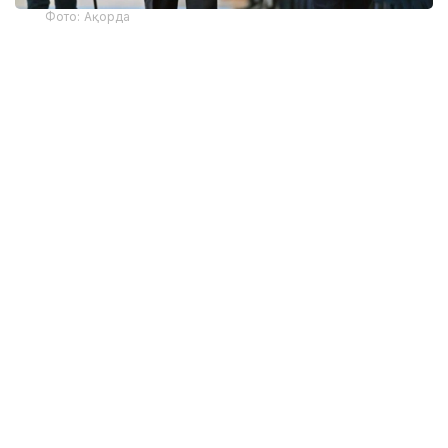
Фото: Ақорда
— Никол Пашинян илиқ сўзлар учун
миннатдорчилик билдирди ва Қозоғистон
Президенти ва халқига Қурултой
сайловларини муваффақиятли ўтказишни
тилади. Президент ва Бош вазир
Қозоғистон-Арманистон
муносабатларининг жадал
ривожланишидан мамнун эканликларини
таъкидладилар ва икки мамлакат
ўртасидаги кўп қиррали ҳамкорликни
чуқурлаштиришга тайёр эканликларини
тасдиқладилар. Бундан ташқари, илгари
эришилган келишувларнинг, жумладан,
ўтган йилнинг ноябрь ойида Арманистон
ҳукумати раҳбарининг Астанага расмий