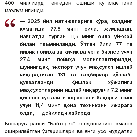
400 миллиард тенгедан ошиши кутилаётгани
маълум қилинди.
— 2025 йил натижаларига кўра, холдинг
кўмагида 77,5 минг оила, жумладан,
навбатда турган 11,6 минг оила уй-жой
билан таъминланди. Ўтган йили 77 та
йирик лойиҳа ва кичик ва ўрта бизнес учун
27,4 минг лойиҳа молиялаштирилди,
шунингдек, экспорт учун маҳсулот ишлаб
чиқарадиган 131 та тадбиркор қўллаб-
қувватланди. Қишлоқ хўжалиги
маҳсулотларини ишлаб чиқарувчи 7,2 минг
қишлоқ хўжалиги корхонаси баҳорги экиш
учун 11,4 минг дона техникани ижарага
олди, — дейилади хабарда.
Бошқарув раиси “Байтерек” холдингининг амалга
оширилаётган ўзгаришлари ва янги узоқ муддатли