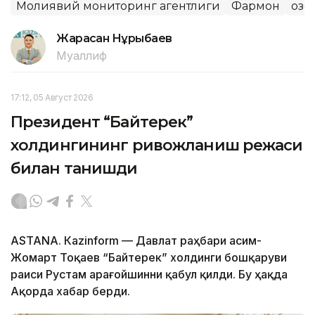
Молиявий мониторинг агентлиги
Фармон
Қоз
Жарасқан Нұрыбаев
Муаллиф
17:12, 05 Август 2026
Президент “Байтерек”
холдингининг ривожланиш режаси
билан танишди
ASTANА. Каzinform — Давлат раҳбари Қасим-
Жомарт Тоқаев “Байтерек” холдинги бошқаруви
раиси Рустам Қарағойшинни қабул қилди. Бу ҳақда
Ақорда хабар берди.