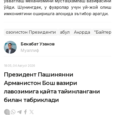
қувватлаш механизмини мустаҳкамлаш вазифасини
қўйди. Шунингдек, у фуқаролар учун уй-жой олиш
имкониятини оширишга алоҳида эътибор қаратди.
Қозоғистон Президенти
Қабул
Ақорда
"Байтере
Бекабат Узаков
Муаллиф
18:05, 04 Август 2026
Президент Пашинянни
Арманистон Бош вазири
лавозимига қайта тайинлангани
билан табриклади