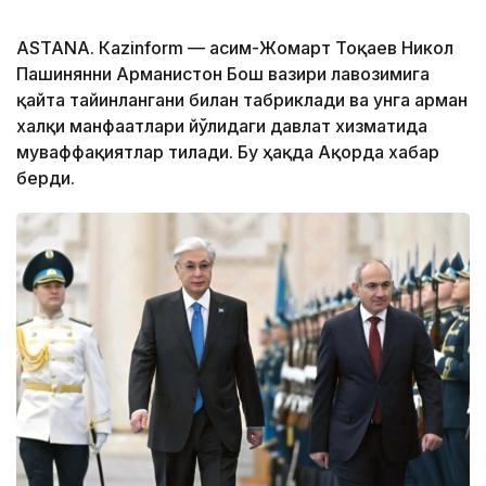
ASTANА. Кazinform — Қасим-Жомарт Тоқаев Никол
Пашинянни Арманистон Бош вазири лавозимига
қайта тайинлангани билан табриклади ва унга арман
халқи манфаатлари йўлидаги давлат хизматида
муваффақиятлар тилади. Бу ҳақда Ақорда хабар
берди.