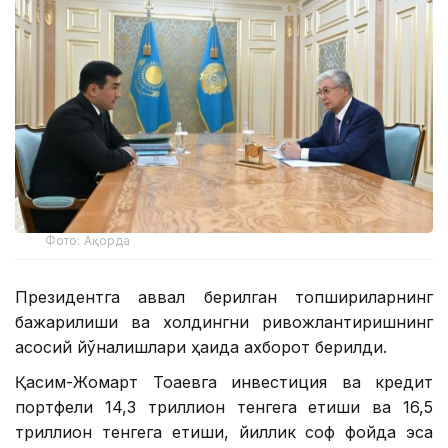
Фото: Ақорда
Президентга аввал берилган топшириқларнинг
бажарилиши ва холдингни ривожлантиришнинг
асосий йўналишлари ҳақида ахборот берилди.
Қасим-Жомарт Тоқаевга инвестиция ва кредит
портфели 14,3 триллион тенгега етиши ва 16,5
триллион тенгега етиши, йиллик соф фойда эса