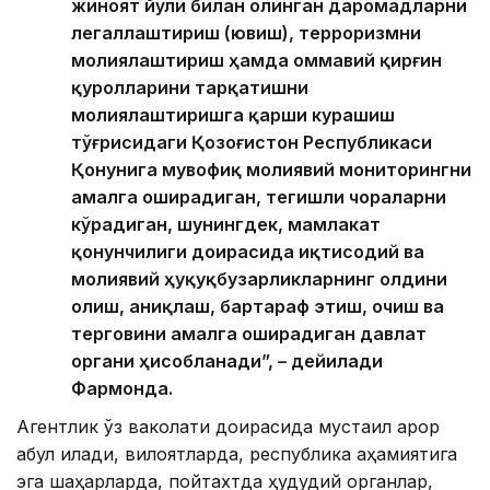
жиноят йўли билан олинган даромадларни
легаллаштириш (ювиш), терроризмни
молиялаштириш ҳамда оммавий қирғин
қуролларини тарқатишни
молиялаштиришга қарши курашиш
тўғрисидаги Қозоғистон Республикаси
Қонунига мувофиқ молиявий мониторингни
амалга оширадиган, тегишли чораларни
кўрадиган, шунингдек, мамлакат
қонунчилиги доирасида иқтисодий ва
молиявий ҳуқуқбузарликларнинг олдини
олиш, аниқлаш, бартараф этиш, очиш ва
терговини амалга оширадиган давлат
органи ҳисобланади”, – дейилади
Фармонда.
Агентлик ўз ваколати доирасида мустақил қарор
қабул қилади, вилоятларда, республика аҳамиятига
эга шаҳарларда, пойтахтда ҳудудий органлар,