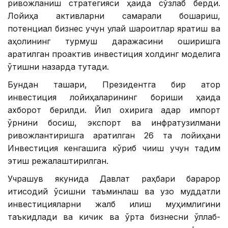
ривожланиш стратегияси ҳақида сўзлаб берди.
Лойиҳа активларни самарали бошқариш,
потенциал бизнес учун қулай шароитлар яратиш ва
аҳолининг турмуш даражасини оширишга
қаратилган проактив инвестиция холдинг моделига
ўтишни назарда тутади.
Бундан ташқари, Президентга бир қатор
инвестиция лойиҳаларининг бориши ҳақида
ахборот берилди. Йил охирига қадар импорт
ўрнини босиш, экспорт ва инфратузилмани
ривожлантиришга қаратилган 26 та лойиҳани
Инвестиция кенгашига кўриб чиқиш учун тақдим
этиш режалаштирилган.
Учрашув якунида Давлат раҳбари барқарор
иқтисодий ўсишни таъминлаш ва узоқ муддатли
инвестицияларни жалб қилиш муҳимлигини
таъкидлади ва кичик ва ўрта бизнесни қўллаб-