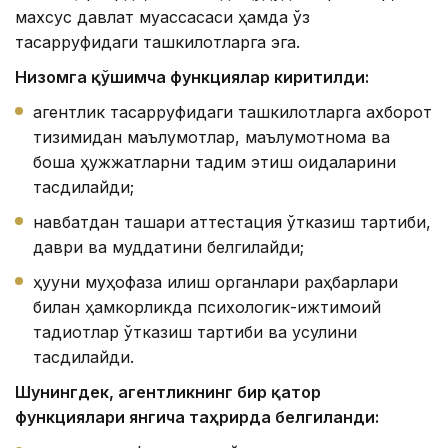
махсус давлат муассасаси ҳамда ўз
тасарруфидаги ташкилотларга эга.
Низомга қўшимча функциялар киритилди:
агентлик тасарруфидаги ташкилотларга ахборот
тизимидан маълумотлар, маълумотнома ва
бошқа ҳужжатларни тақдим этиш қоидаларини
тасдиқлайди;
навбатдан ташқари аттестация ўтказиш тартиби,
даври ва муддатини белгилайди;
ҳуқуқни муҳофаза қилиш органлари раҳбарлари
билан ҳамкорликда психологик-ижтимоий
тадқиқотлар ўтказиш тартиби ва усулини
тасдиқлайди.
Шунингдек, агентликнинг бир қатор
функциялари янгича таҳрирда белгиланди: