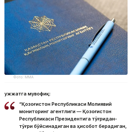
Фото: ММА
Ҳужжатга мувофиқ:
“Қозоғистон Республикаси Молиявий
мониторинг агентлиги — Қозоғистон
Республикаси Президентига тўғридан-
тўғри бўйсинадиган ва ҳисобот берадиган,