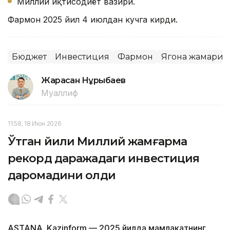
Миллий иқтисодиёт вазири.
Фармон 2025 йил 4 июлдан кучга кирди.
Бюджет
Инвестиция
Фармон
Ягона жамғари
Жарасқан Нұрыбаев
Муаллиф
11:58, 18 Июн 2026
Ўтган йили Миллий жамғарма
рекорд даражадаги инвестиция
даромадини олди
ASTANA. Kazinform — 2025 йилда мамлакатнинг