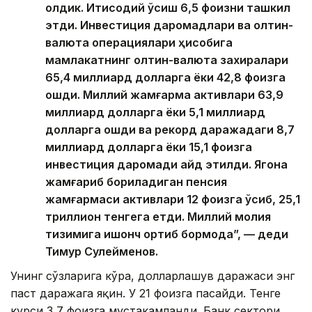
қолдик. Иқтисодий ўсиш 6,5 фоизни ташкил
этди. Инвестиция даромадлари ва олтин-
валюта операциялари ҳисобига
мамлакатнинг олтин-валюта захиралари
65,4 миллиард долларга ёки 42,8 фоизга
ошди. Миллий жамғарма активлари 63,9
миллиард долларга ёки 5,1 миллиард
долларга ошди ва рекорд даражадаги 8,7
миллиард долларга ёки 15,1 фоизга
инвестиция даромади қайд этилди. Ягона
жамғариб бориладиган пенсия
жамғармаси активлари 12 фоизга ўсиб, 25,1
триллион тенгега етди. Миллий молия
тизимига ишонч ортиб бормоқда”, — деди
Тимур Сулейменов.
Унинг сўзларига кўра, долларлашув даражаси энг
паст даражага яқин. У 21 фоизга пасайди. Тенге
курси 3,7 фоизга мустаҳкамланди. Банк сектори