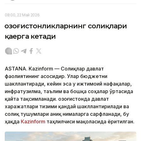
08:00, 22 Май 2026
Қозоғистонликларнинг солиқлари
қаерга кетади
ASTANA. Kazinform — Солиқлар давлат
фаолиятининг асосидир. Улар бюджетни
шакллантиради, кейин эса у ижтимоий нафақалар,
инфратузилма, таълим ва бошқа соҳалар ўртасида
қайта тақсимланади. Қозоғистонда давлат
харажатлари тизими қандай шакллантирилади ва
солиқ тушумлари аниқ нималарга сарфланади, бу
ҳақда
Кazinform
таҳлилчиси мақоласида ёритилган.