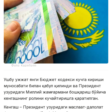
Фото: Kazinform
Ушбу ҳужжат янги Бюджет кодекси кучга кириши
муносабати билан қабул қилинди ва Президент
ҳузуридаги Миллий жамғармани бошқариш бўйича
кенгашнинг ролини кучайтиришга қаратилган.
Кенгаш – Президент ҳузуридаги маслаҳат-далолат