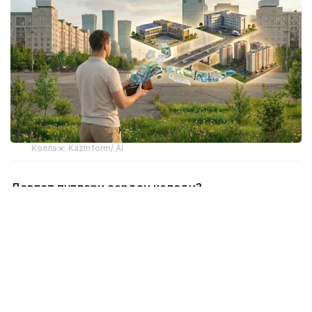
Коллаж: Kazinform/ AI
Давлат пуллари қаердан келади?
Қозоғистон Республикаси Молия вазирлигининг
2026 йил 1 апрель ҳолатига кўра, 7,27 триллион
тенге даромаддан 6,98 триллиони солиқлардан
келади. Бошқача қилиб айтганда, давлат асосан
иқтисодиёт ичида маблағларни қайта
тақсимлашга таянади.