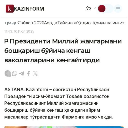
KAZINFORM
ЎЗ
Сайлов-2026
Ақорда
Тайинлов
Ҳодиса
Қонун ва интизо
Тренд:
11:43, 10 Июл 2025
ҚР Президенти Миллий жамғармани
бошқариш бўйича кенгаш
ваколатларини кенгайтирди
ASTANA. Kazinform – Қозоғистон Республикаси
Президенти Қасим-Жомарт Токаев «Қозоғистон
Республикасининг Миллий жамғармасини
бошқариш бўйича кенгаш ҳақидаги айрим
масалалар тўғрисида»ги Фармонга имзо чекди.