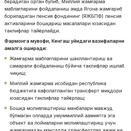
берадиган орган бўлиб, Миллий жамғарма
маблағларини фойдаланиш ҳамда Ягона жамғариб
бориладиган пенсия фондининг (ЯЖБПФ) пенсия
активларини бошқариш масалалари юзасидан
таклифлар тайёрлайди.
Фармонга мувофиқ, Кенгаш қуйидаги вазифаларни
амалга оширади:
Жамғарма маблағларини шакллантириш ва
самарали фойдаланиш бўйича таклифлар ишлаб
чиқиш;
Миллий жамғарма ҳисобидан республика
бюджетига кафолатланган трансферт миқдори
юзасидан таклифлар тайёрлаш;
Бошқа молиялаштириш манбалари мавжуд
бўлмаган ҳолларда умуммиллий аҳамиятга эга
объект ва лойиҳаларни молиялаштириш учун
жамғармадан мақсадли трансфертлар ҳажми ва