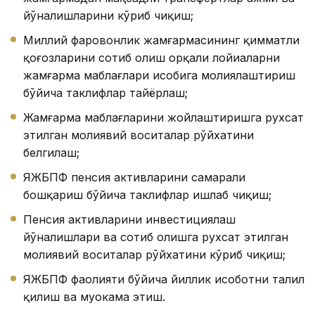
йўналишларини кўриб чиқиш;
Миллий фаровонлик жамғармасининг қимматли
қоғозларини сотиб олиш орқали лойиҳаларни
жамғарма маблағлари ҳисобига молиялаштириш
бўйича таклифлар тайёрлаш;
Жамғарма маблағларини жойлаштиришга рухсат
этилган молиявий воситалар рўйхатини
белгилаш;
ЯЖБПФ пенсия активларини самарали
бошқариш бўйича таклифлар ишлаб чиқиш;
Пенсия активларини инвестициялаш
йўналишлари ва сотиб олишга рухсат этилган
молиявий воситалар рўйхатини кўриб чиқиш;
ЯЖБПФ фаолияти бўйича йиллик ҳисоботни таҳлил
қилиш ва муҳокама этиш.