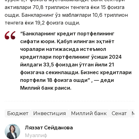
активлари 70,8 триллион тенгега ёки 15 фоизга
ошди. Банкларнинг ўз маблағлари 10,6 триллион
тенгега ёки 19,2 фоизга ошди.
“Банкларнинг кредит портфелининг
сифати юқори. Қабул қилинган эҳтиёт
чоралари натижасида истеъмол
кредитлари портфелининг ўсиши 2024
йилдаги 33,5 фоиздан ўтган йили 21
фоизгача секинлашди. Бизнес кредитлари
портфели 18 фоизга ошди” , — деди
Миллий банк раиси.
Бюджет
Инвестиция
Миллий банк
Сенат
Ми
Ляззат Сейданова
Муаллиф