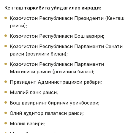
Кенгаш таркибига қуйидагилар киради:
Қозоғистон Республикаси Президенти (Кенгаш
раиси);
Қозоғистон Республикаси Бош вазири;
Қозоғистон Республикаси Парламенти Сенати
раиси (розилиги билан);
Қозоғистон Республикаси Парламенти
Мажилиси раиси (розилиги билан);
Президент Администрацияси раҳбари;
Миллий банк раиси;
Бош вазирнинг биринчи ўринбосари;
Олий аудитор палатаси раиси;
Молия вазири;