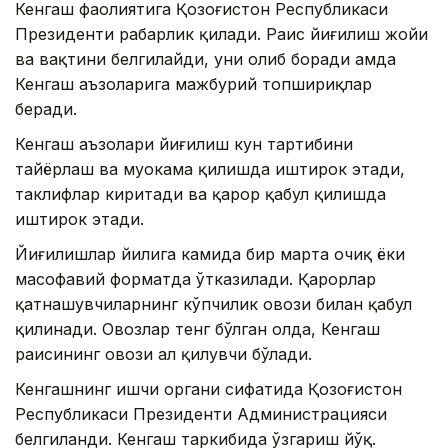
Кенгаш фаолиятига Қозоғистон Республикаси
Президенти раҳбарлик қилади. Раис йиғилиш жойи
ва вақтини белгилайди, уни олиб боради ҳамда
Кенгаш аъзоларига мажбурий топшириқлар
беради.
Кенгаш аъзолари йиғилиш кун тартибини
тайёрлаш ва муҳокама қилишда иштирок этади,
таклифлар киритади ва қарор қабул қилишда
иштирок этади.
Йиғилишлар йилига камида бир марта очиқ ёки
масофавий форматда ўтказилади. Қарорлар
қатнашувчиларнинг кўпчилик овози билан қабул
қилинади. Овозлар тенг бўлган ҳолда, Кенгаш
раисининг овози ҳал қилувчи бўлади.
Кенгашнинг ишчи органи сифатида Қозоғистон
Республикаси Президенти Администрацияси
белгиланди. Кенгаш таркибида ўзгариш йўқ.