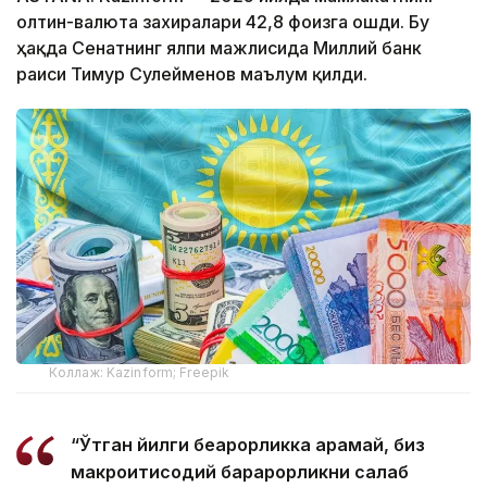
олтин-валюта захиралари 42,8 фоизга ошди. Бу
ҳақда Сенатнинг ялпи мажлисида Миллий банк
раиси Тимур Сулейменов маълум қилди.
Коллаж: Kazinform; Freepik
“Ўтган йилги беқарорликка қарамай, биз
макроиқтисодий барқарорликни сақлаб