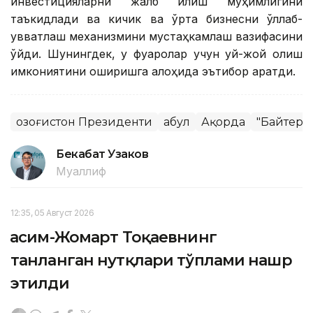
инвестицияларни жалб қилиш муҳимлигини
таъкидлади ва кичик ва ўрта бизнесни қўллаб-
қувватлаш механизмини мустаҳкамлаш вазифасини
қўйди. Шунингдек, у фуқаролар учун уй-жой олиш
имкониятини оширишга алоҳида эътибор қаратди.
Қозоғистон Президенти
Қабул
Ақорда
"Байтере
Бекабат Узаков
Муаллиф
12:35, 05 Август 2026
Қасим-Жомарт Тоқаевнинг
танланган нутқлари тўплами нашр
этилди