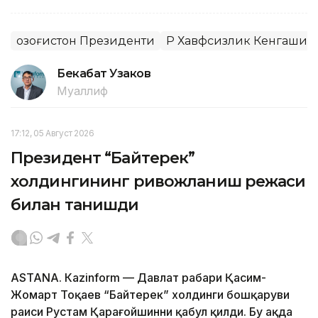
Қозоғистон Президенти
ҚР Хавфсизлик Кенгаши
Бекабат Узаков
Муаллиф
17:12, 05 Август 2026
Президент “Байтерек”
холдингининг ривожланиш режаси
билан танишди
ASTANА. Каzinform — Давлат раҳбари Қасим-
Жомарт Тоқаев “Байтерек” холдинги бошқаруви
раиси Рустам Қарағойшинни қабул қилди. Бу ҳақда