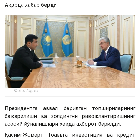
Ақорда хабар берди.
Фото: Ақорда
Президентга аввал берилган топшириқларнинг
бажарилиши ва холдингни ривожлантиришнинг
асосий йўналишлари ҳақида ахборот берилди.
Қасим-Жомарт Тоқаевга инвестиция ва кредит