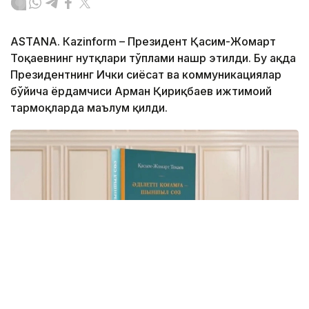
ASTANА. Кazinform – Президент Қасим-Жомарт
Тоқаевнинг нутқлари тўплами нашр этилди. Бу ҳақда
Президентнинг Ички сиёсат ва коммуникациялар
бўйича ёрдамчиси Арман Қириқбаев ижтимоий
тармоқларда маълум қилди.
Фото: видеодан скриншот