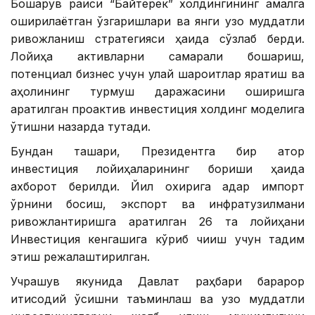
Бошқарув раиси “Байтерек” холдингининг амалга
оширилаётган ўзгаришлари ва янги узоқ муддатли
ривожланиш стратегияси ҳақида сўзлаб берди.
Лойиҳа активларни самарали бошқариш,
потенциал бизнес учун қулай шароитлар яратиш ва
аҳолининг турмуш даражасини оширишга
қаратилган проактив инвестиция холдинг моделига
ўтишни назарда тутади.
Бундан ташқари, Президентга бир қатор
инвестиция лойиҳаларининг бориши ҳақида
ахборот берилди. Йил охирига қадар импорт
ўрнини босиш, экспорт ва инфратузилмани
ривожлантиришга қаратилган 26 та лойиҳани
Инвестиция кенгашига кўриб чиқиш учун тақдим
этиш режалаштирилган.
Учрашув якунида Давлат раҳбари барқарор
иқтисодий ўсишни таъминлаш ва узоқ муддатли