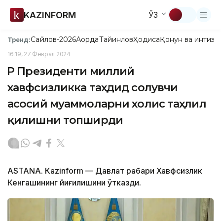
KAZINFORM
ЎЗ
Сайлов-2026
Ақорда
Тайинлов
Ҳодиса
Қонун ва интизо
Тренд:
16:19, 27 Феврал 2024
ҚР Президенти миллий
хавфсизликка таҳдид солувчи
асосий муаммоларни холис таҳлил
қилишни топширди
ASTANA. Кazinform — Давлат раҳбари Хавфсизлик
Кенгашининг йиғилишини ўтказди.