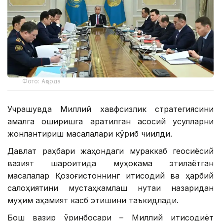
Фото: Ақорда
Учрашувда Миллий хавфсизлик стратегиясини
амалга оширишга қаратилган асосий усулларни
жонлантириш масалалари кўриб чиқилди.
Давлат раҳбари жаҳондаги мураккаб геосиёсий
вазият шароитида муҳокама этилаётган
масалалар Қозоғистоннинг иқтисодий ва ҳарбий
салоҳиятини мустаҳкамлаш нуқтаи назаридан
муҳим аҳамият касб этишини таъкидлади.
Бош вазир ўринбосари – Миллий иқтисодиёт