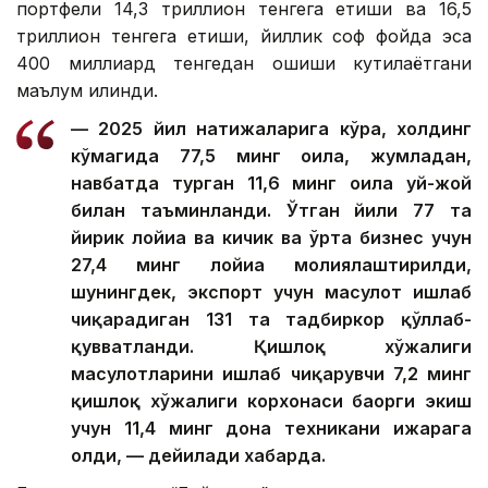
портфели 14,3 триллион тенгега етиши ва 16,5
триллион тенгега етиши, йиллик соф фойда эса
400 миллиард тенгедан ошиши кутилаётгани
маълум қилинди.
— 2025 йил натижаларига кўра, холдинг
кўмагида 77,5 минг оила, жумладан,
навбатда турган 11,6 минг оила уй-жой
билан таъминланди. Ўтган йили 77 та
йирик лойиҳа ва кичик ва ўрта бизнес учун
27,4 минг лойиҳа молиялаштирилди,
шунингдек, экспорт учун маҳсулот ишлаб
чиқарадиган 131 та тадбиркор қўллаб-
қувватланди. Қишлоқ хўжалиги
маҳсулотларини ишлаб чиқарувчи 7,2 минг
қишлоқ хўжалиги корхонаси баҳорги экиш
учун 11,4 минг дона техникани ижарага
олди, — дейилади хабарда.