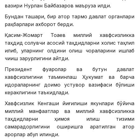
вазири Нурлан Байбазаров маъруза қилди.
Бундан ташқари, бир қатор тармоқ давлат органлари
раҳбарлари ахборот берди.
Қасим-Жомарт Тоқаев миллий хавфсизликка
таҳдид солувчи асосий таҳдидларни холис таҳлил
қилиб, уларнинг олдини олиш чораларини ишлаб
чиқиш зарурлигини айтди.
Президент фуқаролар ва бутун давлат
хавфсизлигини таъминлаш Ҳукумат ва барча
идораларнинг доимо устувор вазифаси бўлиши
кераклигини таъкидлади.
Хавфсизлик Кенгаши йиғилиши якунлари бўйича
миллий манфаатлар ва миллий хавфсизликка
таҳдидларни ҳимоя қилиш тизими
самарадорлигини оширишга қаратилган қатор
қарорлар қабул қилинди.