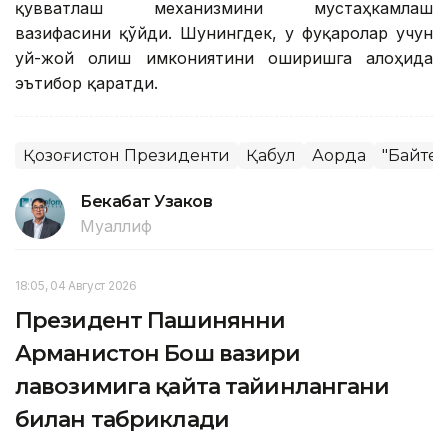
қувватлаш механизмини мустаҳкамлаш
вазифасини қўйди. Шунингдек, у фуқаролар учун
уй-жой олиш имкониятини оширишга алоҳида
эътибор қаратди.
Қозоғистон Президенти
Қабул
Ақорда
"Байтер
Бекабат Узаков
Муаллиф
18:05, 04 Август 2026
Президент Пашинянни
Арманистон Бош вазири
лавозимига қайта тайинлангани
билан табриклади