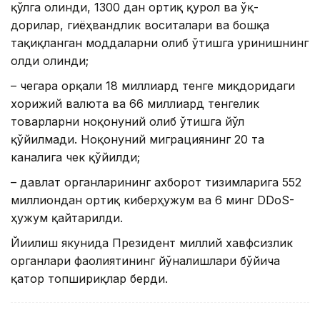
қўлга олинди, 1300 дан ортиқ қурол ва ўқ-
дорилар, гиёҳвандлик воситалари ва бошқа
тақиқланган моддаларни олиб ўтишга уринишнинг
олди олинди;
– чегара орқали 18 миллиард тенге миқдоридаги
хорижий валюта ва 66 миллиард тенгелик
товарларни ноқонуний олиб ўтишга йўл
қўйилмади. Ноқонуний миграциянинг 20 та
каналига чек қўйилди;
– давлат органларининг ахборот тизимларига 552
миллиондан ортиқ киберҳужум ва 6 минг DDoS-
ҳужум қайтарилди.
Йиғилиш якунида Президент миллий хавфсизлик
органлари фаолиятининг йўналишлари бўйича
қатор топшириқлар берди.