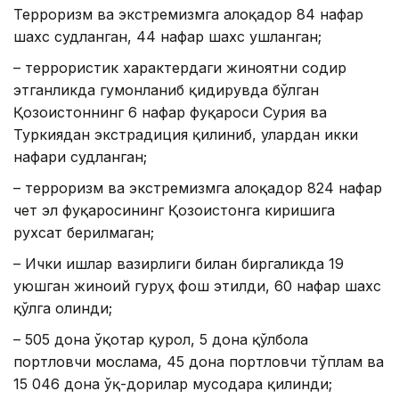
Терроризм ва экстремизмга алоқадор 84 нафар
шахс судланган, 44 нафар шахс ушланган;
– террористик характердаги жиноятни содир
этганликда гумонланиб қидирувда бўлган
Қозоғистоннинг 6 нафар фуқароси Сурия ва
Туркиядан экстрадиция қилиниб, улардан икки
нафари судланган;
– терроризм ва экстремизмга алоқадор 824 нафар
чет эл фуқаросининг Қозоғистонга киришига
рухсат берилмаган;
– Ички ишлар вазирлиги билан биргаликда 19
уюшган жиноий гуруҳ фош этилди, 60 нафар шахс
қўлга олинди;
– 505 дона ўқотар қурол, 5 дона қўлбола
портловчи мослама, 45 дона портловчи тўплам ва
15 046 дона ўқ-дорилар мусодара қилинди;