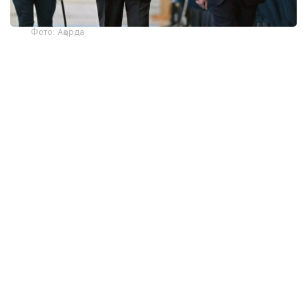
Фото: Ақорда
— Никол Пашинян илиқ сўзлар учун
миннатдорчилик билдирди ва Қозоғистон
Президенти ва халқига Қурултой
сайловларини муваффақиятли ўтказишни
тилади. Президент ва Бош вазир
Қозоғистон-Арманистон
муносабатларининг жадал
ривожланишидан мамнун эканликларини
таъкидладилар ва икки мамлакат
ўртасидаги кўп қиррали ҳамкорликни
чуқурлаштиришга тайёр эканликларини
тасдиқладилар. Бундан ташқари, илгари
эришилган келишувларнинг, жумладан,
ўтган йилнинг ноябрь ойида Арманистон