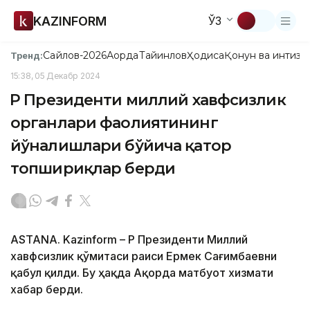
KAZINFORM
ЎЗ
Сайлов-2026
Ақорда
Тайинлов
Ҳодиса
Қонун ва интизо
Тренд:
15:38, 05 Декабр 2024
ҚР Президенти миллий хавфсизлик
органлари фаолиятининг
йўналишлари бўйича қатор
топшириқлар берди
ASTANA. Kazinform – ҚР Президенти Миллий
хавфсизлик қўмитаси раиси Ермек Сағимбаевни
қабул қилди. Бу ҳақда Ақорда матбуот хизмати
хабар берди.