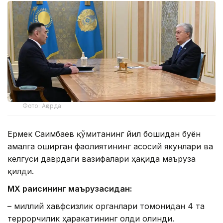
Фото: Ақорда
Ермек Сағимбаев қўмитанинг йил бошидан буён
амалга оширган фаолиятининг асосий якунлари ва
келгуси даврдаги вазифалари ҳақида маъруза
қилди.
МХҚ раисининг маърузасидан:
– миллий хавфсизлик органлари томонидан 4 та
террорчилик ҳаракатининг олди олинди.