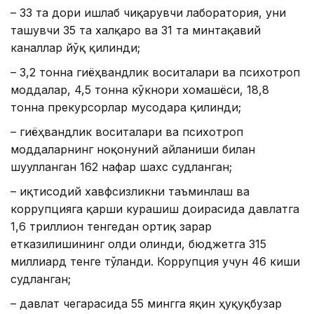
– 33 та дори ишлаб чиқарувчи лаборатория, уни
ташувчи 35 та халқаро ва 31 та минтақавий
каналлар йўқ қилинди;
– 3,2 тонна гиёҳвандлик воситалари ва психотроп
моддалар, 4,5 тонна кўкнори хомашёси, 18,8
тонна прекурсорлар мусодара қилинди;
– гиёҳвандлик воситалари ва психотроп
моддаларнинг ноқонуний айланиши билан
шуғулланган 162 нафар шахс судланган;
– иқтисодий хавфсизликни таъминлаш ва
коррупцияга қарши курашиш доирасида давлатга
1,6 триллион тенгедан ортиқ зарар
етказилишининг олди олинди, бюджетга 315
миллиард тенге тўланди. Коррупция учун 46 киши
судланган;
– давлат чегарасида 55 мингга яқин ҳуқуқбузар