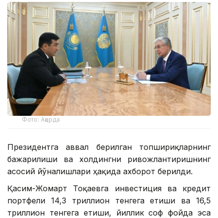
Фото: Ақорда
Президентга аввал берилган топшириқларнинг
бажарилиши ва холдингни ривожлантиришнинг
асосий йўналишлари ҳақида ахборот берилди.
Қасим-Жомарт Тоқаевга инвестиция ва кредит
портфели 14,3 триллион тенгега етиши ва 16,5
триллион тенгега етиши, йиллик соф фойда эса