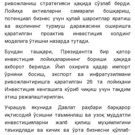
ривожланиш стратегияси ҳақида сўзлаб берди.
Лойиҳа активларни самарали бошқариш,
потенциал бизнес учун қулай шароитлар яратиш
ва аҳолининг турмуш даражасини оширишга
қаратилган проактив инвестиция холдинг
моделига ўтишни назарда тутади.
Бундан ташқари, Президентга бир қатор
инвестиция лойиҳаларининг бориши ҳақида
ахборот берилди. Йил охирига қадар импорт
ўрнини босиш, экспорт ва инфратузилмани
ривожлантиришга қаратилган 26 та лойиҳани
Инвестиция кенгашига кўриб чиқиш учун тақдим
этиш режалаштирилган.
Учрашув якунида Давлат раҳбари барқарор
иқтисодий ўсишни таъминлаш ва узоқ муддатли
инвестицияларни жалб қилиш муҳимлигини
таъкидлади ва кичик ва ўрта бизнесни қўллаб-