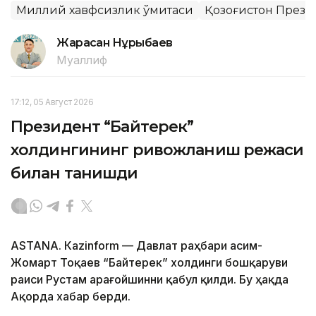
Миллий хавфсизлик қўмитаси
Қозоғистон Прези
Жарасқан Нұрыбаев
Муаллиф
17:12, 05 Август 2026
Президент “Байтерек”
холдингининг ривожланиш режаси
билан танишди
ASTANА. Каzinform — Давлат раҳбари Қасим-
Жомарт Тоқаев “Байтерек” холдинги бошқаруви
раиси Рустам Қарағойшинни қабул қилди. Бу ҳақда
Ақорда хабар берди.