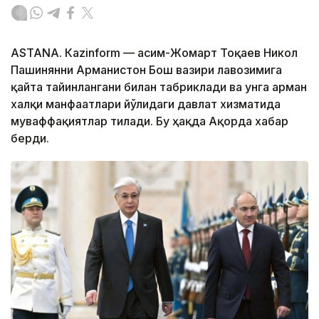
ASTANА. Кazinform — Қасим-Жомарт Тоқаев Никол
Пашинянни Арманистон Бош вазири лавозимига
қайта тайинлангани билан табриклади ва унга арман
халқи манфаатлари йўлидаги давлат хизматида
муваффақиятлар тилади. Бу ҳақда Ақорда хабар
берди.