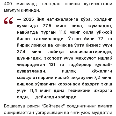
400 миллиард тенгедан ошиши кутилаётгани
маълум қилинди.
— 2025 йил натижаларига кўра, холдинг
кўмагида 77,5 минг оила, жумладан,
навбатда турган 11,6 минг оила уй-жой
билан таъминланди. Ўтган йили 77 та
йирик лойиҳа ва кичик ва ўрта бизнес учун
27,4 минг лойиҳа молиялаштирилди,
шунингдек, экспорт учун маҳсулот ишлаб
чиқарадиган 131 та тадбиркор қўллаб-
қувватланди. Қишлоқ хўжалиги
маҳсулотларини ишлаб чиқарувчи 7,2 минг
қишлоқ хўжалиги корхонаси баҳорги экиш
учун 11,4 минг дона техникани ижарага
олди, — дейилади хабарда.
Бошқарув раиси “Байтерек” холдингининг амалга
оширилаётган ўзгаришлари ва янги узоқ муддатли