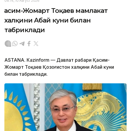
08:14, 10 Август 2026
Қасим-Жомарт Тоқаев мамлакат
халқини Абай куни билан
табриклади
ASTANА. Кazinform — Давлат раҳбари Қасим-
Жомарт Тоқаев Қозоғистон халқини Абай куни
билан табриклади.