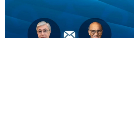
Фото: Ақорда
Қасим-Жомарт Тоқаев Тарман Шанмугаратнам ва
унинг ватандошларини Сингапурнинг миллий
байрами - Мустақиллик куни билан табриклади.
— Телеграммада Президент ушбу байрам
Сингапур халқи учун миллий бирлик,
давлат мустақиллиги ва барқарор