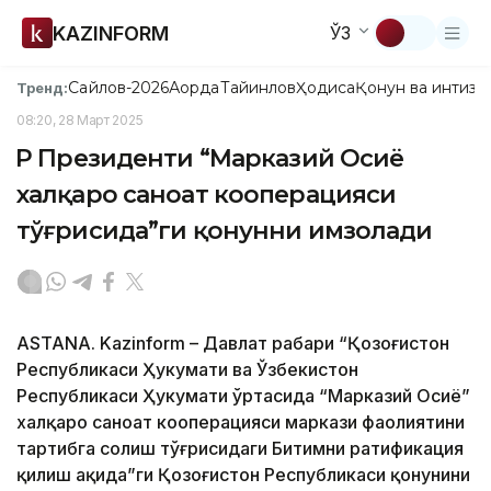
KAZINFORM
ЎЗ
Сайлов-2026
Ақорда
Тайинлов
Ҳодиса
Қонун ва интизо
Тренд:
08:20, 28 Март 2025
ҚР Президенти “Марказий Осиё
халқаро саноат кооперацияси
тўғрисида”ги қонунни имзолади
ASTANA. Kazinform – Давлат раҳбари “Қозоғистон
Республикаси Ҳукумати ва Ўзбекистон
Республикаси Ҳукумати ўртасида “Марказий Осиё”
халқаро саноат кооперацияси маркази фаолиятини
тартибга солиш тўғрисидаги Битимни ратификация
қилиш ҳақида”ги Қозоғистон Республикаси қонунини