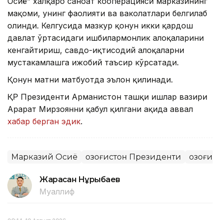
Осиё” халқаро саноат кооперацияси марказининг
мақоми, унинг фаолияти ва ваколатлари белгилаб
олинди. Келгусида мазкур қонун икки қардош
давлат ўртасидаги ишбилармонлик алоқаларини
кенгайтириш, савдо-иқтисодий алоқаларни
мустаҳкамлашга ижобий таъсир кўрсатади.
Қонун матни матбуотда эълон қилинади.
ҚР Президенти Арманистон ташқи ишлар вазири
Арарат Мирзоянни қабул қилгани ҳақида аввал
хабар берган эдик
.
Марказий Осиё
Қозоғистон Президенти
Қозоғис
Жарасқан Нұрыбаев
Муаллиф