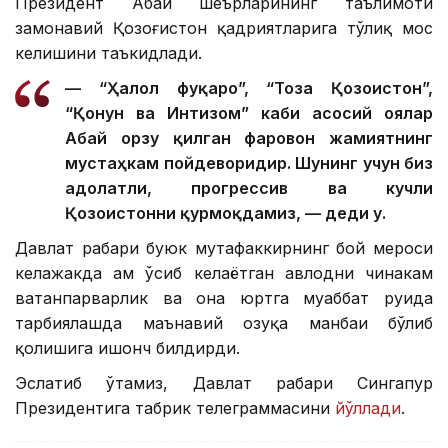
Президент Абай шеърларининг таълимоти
замонавий Қозоғистон қадриятларига тўлиқ мос
келишини таъкидлади.
— “Ҳалол фуқаро”, “Тоза Қозоғистон”,
“Қонун ва Интизом” каби асосий ғоялар
Абай орзу қилган фаровон жамиятнинг
мустаҳкам пойдеворидир. Шунинг учун биз
адолатли, прогрессив ва кучли
Қозоғистонни қурмоқдамиз, — деди у.
Давлат раҳбари буюк мутафаккирнинг бой мероси
келажакда ҳам ўсиб келаётган авлодни чинакам
ватанпарварлик ва она юртга муҳаббат руҳида
тарбиялашда маънавий озуқа манбаи бўлиб
қолишига ишонч билдирди.
Эслатиб ўтамиз, Давлат раҳбари Сингапур
Президентига табрик телеграммасини
йўллади
.