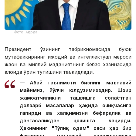
Фото: Ақорда
Президент ўзининг табрикномасида буюк
мутафаккирнинг ижодий ва интеллектуал мероси
жаҳон ва миллий маданиятнинг бебаҳо хазинасида
алоҳида ўрин тутишини таъкидлади.
— Абай таълимоти бизнинг маънавий
маёғимиз, йўлчи юлдузимихздир. Шоир
жамоатчиликни ташвишга солаётган
долзарб масалалар ҳақида очиқчасига
гапирди ва халқимизни бефарқлик ва
дангасаликдан қочишга чақирди.
Ҳакимнинг "Тўлиқ одам" ғояси ҳар бир
фуқарони маънавий ривожланишга