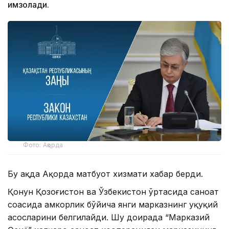
имзолади.
Фото: Ақорда
Бу ҳақда Ақорда матбуот хизмати хабар берди.
Қонун Қозоғистон ва Ўзбекистон ўртасида саноат
соҳасида ҳамкорлик бўйича янги марказнинг ҳуқуқий
асосларини белгилайди. Шу доирада “Марказий