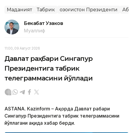
Маданият
Табрик
Қозоғистон Президенти
Аба
Бекабат Узаков
Муаллиф
11:00, 09 Август 2026
Давлат раҳбари Сингапур
Президентига табрик
телеграммасини йўллади
ASTANА. Кazinform – Ақорда Давлат раҳбари
Сингапур Президентига табрик телеграммасини
йўллагани ҳақида хабар берди.