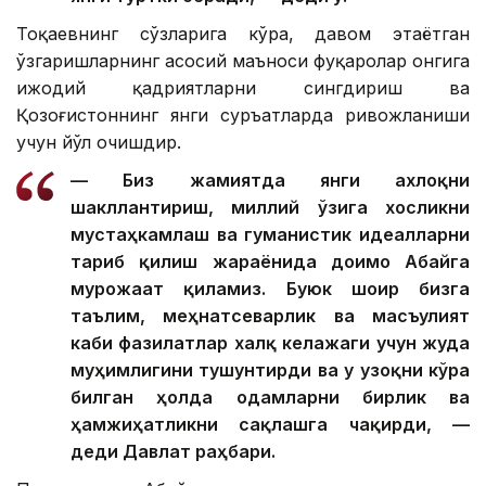
Тоқаевнинг сўзларига кўра, давом этаётган
ўзгаришларнинг асосий маъноси фуқаролар онгига
ижодий қадриятларни сингдириш ва
Қозоғистоннинг янги суръатларда ривожланиши
учун йўл очишдир.
— Биз жамиятда янги ахлоқни
шакллантириш, миллий ўзига хосликни
мустаҳкамлаш ва гуманистик идеалларни
тарғиб қилиш жараёнида доимо Абайга
мурожаат қиламиз. Буюк шоир бизга
таълим, меҳнатсеварлик ва масъулият
каби фазилатлар халқ келажаги учун жуда
муҳимлигини тушунтирди ва у узоқни кўра
билган ҳолда одамларни бирлик ва
ҳамжиҳатликни сақлашга чақирди, —
деди Давлат раҳбари.