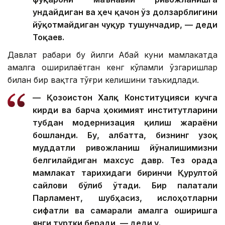
ундайдиган ва ҳеч қачон ўз долзарблигини
йўқотмайдиган чуқур тушунчадир, — деди
Тоқаев.
Давлат раҳбари бу йилги Абай куни мамлакатда
амалга оширилаётган кенг кўламли ўзгаришлар
билан бир вақтга тўғри келишини таъкидлади.
— Қозоғистон Халқ Конституцияси кучга
кирди ва барча ҳокимият институтларини
тубдан модернизация қилиш жараёни
бошланди. Бу, албатта, бизнинг узоқ
муддатли ривожланиш йўналишимизни
белгилайдиган махсус давр. Тез орада
мамлакат тарихидаги биринчи Қурултой
сайлови бўлиб ўтади. Бир палатали
Парламент, шубҳасиз, ислоҳотларни
сифатли ва самарали амалга оширишга
янги туртки беради, — деди у.