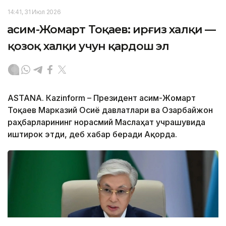
14:41, 31 Июл 2026
Қасим-Жомарт Тоқаев: Қирғиз халқи —
қозоқ халқи учун қардош эл
ASTANА. Кazinform – Президент Қасим-Жомарт
Тоқаев Марказий Осиё давлатлари ва Озарбайжон
раҳбарларининг норасмий Маслаҳат учрашувида
иштирок этди, деб хабар беради Ақорда.