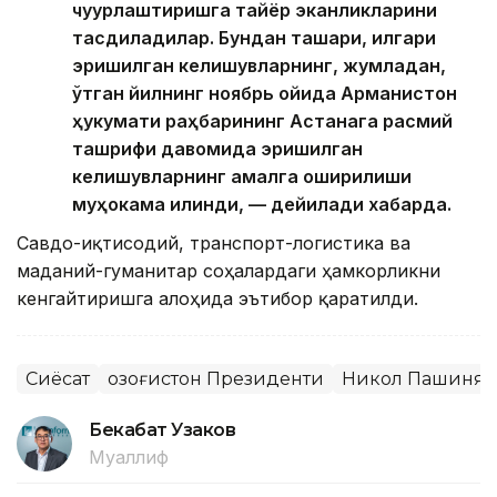
чуқурлаштиришга тайёр эканликларини
тасдиқладилар. Бундан ташқари, илгари
эришилган келишувларнинг, жумладан,
ўтган йилнинг ноябрь ойида Арманистон
ҳукумати раҳбарининг Астанага расмий
ташрифи давомида эришилган
келишувларнинг амалга оширилиши
муҳокама қилинди, — дейилади хабарда.
Савдо-иқтисодий, транспорт-логистика ва
маданий-гуманитар соҳалардаги ҳамкорликни
кенгайтиришга алоҳида эътибор қаратилди.
Сиёсат
Қозоғистон Президенти
Никол Пашинян
Бекабат Узаков
Муаллиф