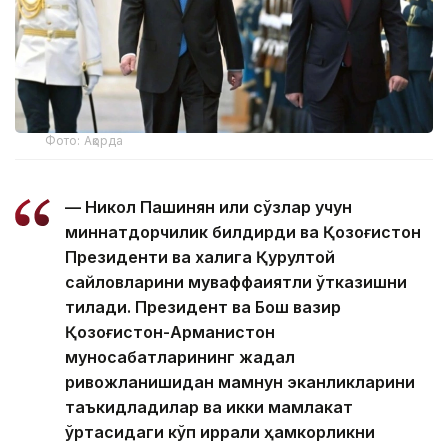
Фото: Ақорда
— Никол Пашинян илиқ сўзлар учун
миннатдорчилик билдирди ва Қозоғистон
Президенти ва халқига Қурултой
сайловларини муваффақиятли ўтказишни
тилади. Президент ва Бош вазир
Қозоғистон-Арманистон
муносабатларининг жадал
ривожланишидан мамнун эканликларини
таъкидладилар ва икки мамлакат
ўртасидаги кўп қиррали ҳамкорликни