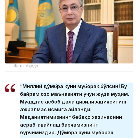
Фото: Ақорда
“Миллий дўмбра куни муборак бўлсин! Бу
байрам қозоқ маънавияти учун жуда муҳим.
Муқаддас асбоб дала цивилизациясининг
ажралмас қисмига айланди.
Маданиятимизнинг бебаҳо хазинасини
асраб-авайлаш барчамизнинг
бурчимиздир. Дўмбра куни муборак