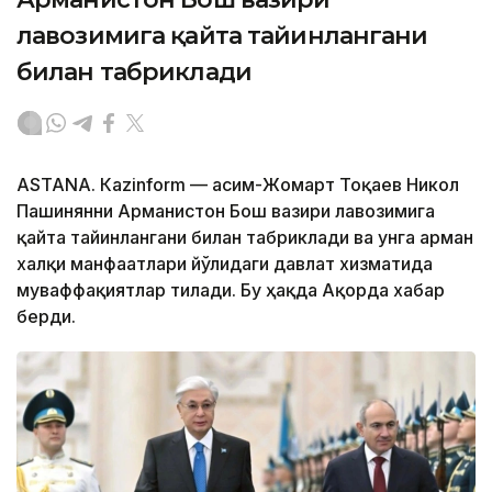
лавозимига қайта тайинлангани
билан табриклади
ASTANА. Кazinform — Қасим-Жомарт Тоқаев Никол
Пашинянни Арманистон Бош вазири лавозимига
қайта тайинлангани билан табриклади ва унга арман
халқи манфаатлари йўлидаги давлат хизматида
муваффақиятлар тилади. Бу ҳақда Ақорда хабар
берди.