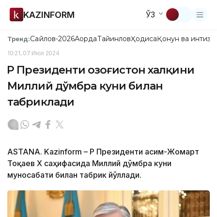
KAZINFORM
ЎЗ
Сайлов-2026
Ақорда
Тайинлов
Ҳодиса
Қонун ва интизо
Тренд:
10:21, 07 Июл 2024
ҚР Президенти Қозоғистон халқини
Миллий дўмбра куни билан
табриклади
ASTANA. Kazinform – ҚР Президенти Қасим-Жомарт
Тоқаев Х саҳифасида Миллий дўмбра куни
муносабати билан табрик йўллади.