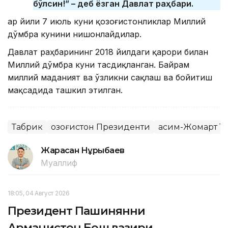
бўлсин!” – деб ёзган Давлат раҳбари.
Ҳар йили 7 июль куни қозоғистонликлар Миллий
дўмбра кунини нишонлайдилар.
Давлат раҳбарининг 2018 йилдаги қарори билан
Миллий дўмбра куни тасдиқланган. Байрам
миллий маданият ва ўзликни сақлаш ва бойитиш
мақсадида ташкил этилган.
Табрик
Қозоғистон Президенти
Қасим-Жомарт Т
Жарасқан Нұрыбаев
Муаллиф
18:05, 04 Август 2026
Президент Пашинянни
Арманистон Бош вазири