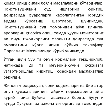
ҳимоя қилиш билан боғлиқ масалаларни кўтардилар.
Конституциявий суд ишларини юритиш
доирасида фуқароларга кафолатланган юридик
ёрдам кўрсатиш шартлари, шунингдек,
Конституциявий суд томонидан қабул қилинган
қарорларни ҳисобга олиш ҳамда ҳуқуқий мониторинг
ва қонун ижодкорлиги фаолияти доирасида суд
амалиётини кўриб чиқиш бўйича таклифлар
Парламент Мажилисида кўриб чиқилмоқда.
Ўтган йили 558 та қонун нормалари текширилиб,
натижада 29 та меъёрий-ҳуқуқий ҳужжатга
ўзгартиришлар киритиш юзасидан маслаҳатлар
берилди.
Жиноят-процессуал, солиқ кодекслари ва бир қатор
қонун ҳужжатларининг айрим нормаларини қайта
кўриб чиқиш бўйича тавсиялар берди. Бугунги
кунда Ҳукумат ва ваколатли органлар томонидан