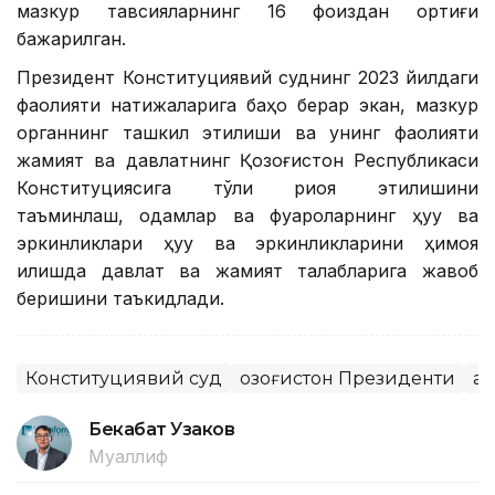
мазкур тавсияларнинг 16 фоиздан ортиғи
бажарилган.
Президент Конституциявий суднинг 2023 йилдаги
фаолияти натижаларига баҳо берар экан, мазкур
органнинг ташкил этилиши ва унинг фаолияти
жамият ва давлатнинг Қозоғистон Республикаси
Конституциясига тўлиқ риоя этилишини
таъминлаш, одамлар ва фуқароларнинг ҳуқуқ ва
эркинликлари ҳуқуқ ва эркинликларини ҳимоя
қилишда давлат ва жамият талабларига жавоб
беришини таъкидлади.
Конституциявий суд
Қозоғистон Президенти
Қа
Бекабат Узаков
Муаллиф