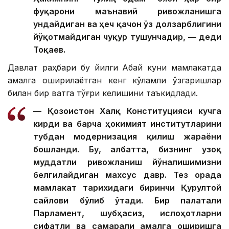
фуқарони маънавий ривожланишга
ундайдиган ва ҳеч қачон ўз долзарблигини
йўқотмайдиган чуқур тушунчадир, — деди
Тоқаев.
Давлат раҳбари бу йилги Абай куни мамлакатда
амалга оширилаётган кенг кўламли ўзгаришлар
билан бир вақтга тўғри келишини таъкидлади.
— Қозоғистон Халқ Конституцияси кучга
кирди ва барча ҳокимият институтларини
тубдан модернизация қилиш жараёни
бошланди. Бу, албатта, бизнинг узоқ
муддатли ривожланиш йўналишимизни
белгилайдиган махсус давр. Тез орада
мамлакат тарихидаги биринчи Қурултой
сайлови бўлиб ўтади. Бир палатали
Парламент, шубҳасиз, ислоҳотларни
сифатли ва самарали амалга оширишга