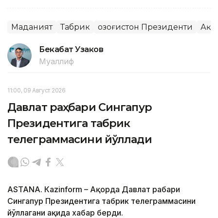
Маданият
Табрик
Қозоғистон Президенти
Ақо
Бекабат Узаков
Муаллиф
11:00, 09 Август 2026
Давлат раҳбари Сингапур
Президентига табрик
телеграммасини йўллади
ASTANА. Кazinform – Ақорда Давлат раҳбари
Сингапур Президентига табрик телеграммасини
йўллагани ҳақида хабар берди.