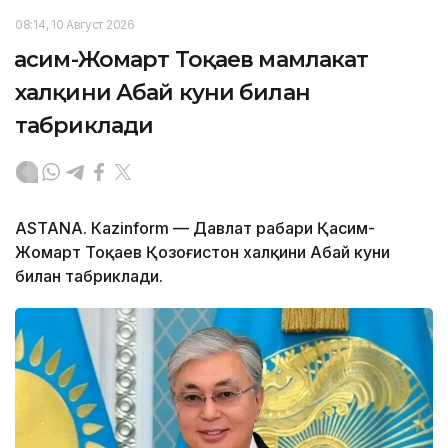
08:14, 10 Август 2026
Қасим-Жомарт Тоқаев мамлакат
халқини Абай куни билан
табриклади
ASTANА. Кazinform — Давлат раҳбари Қасим-
Жомарт Тоқаев Қозоғистон халқини Абай куни
билан табриклади.