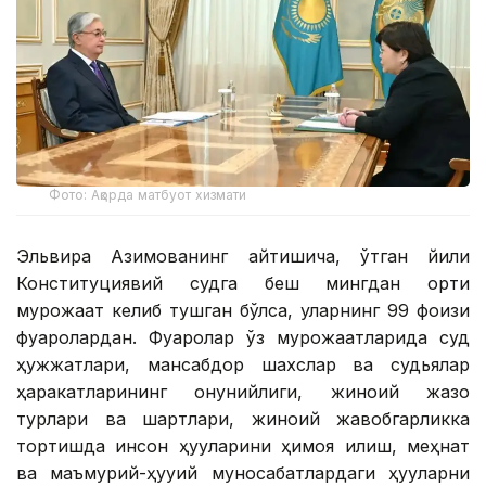
Фото: Ақорда матбуот хизмати
Эльвира Азимованинг айтишича, ўтган йили
Конституциявий судга беш мингдан ортиқ
мурожаат келиб тушган бўлса, уларнинг 99 фоизи
фуқаролардан. Фуқаролар ўз мурожаатларида суд
ҳужжатлари, мансабдор шахслар ва судьялар
ҳаракатларининг қонунийлиги, жиноий жазо
турлари ва шартлари, жиноий жавобгарликка
тортишда инсон ҳуқуқларини ҳимоя қилиш, меҳнат
ва маъмурий-ҳуқуқий муносабатлардаги ҳуқуқларни