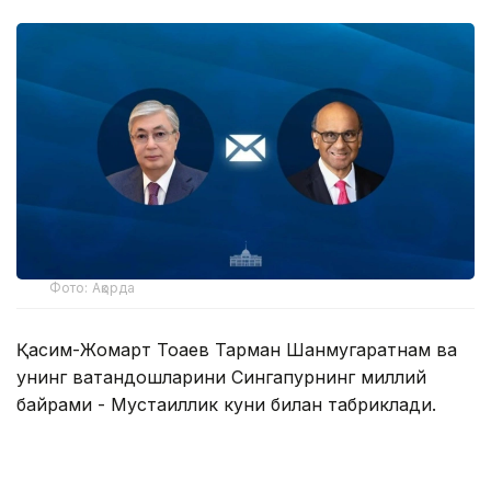
Фото: Ақорда
Қасим-Жомарт Тоқаев Тарман Шанмугаратнам ва
унинг ватандошларини Сингапурнинг миллий
байрами - Мустақиллик куни билан табриклади.
— Телеграммада Президент ушбу байрам
Сингапур халқи учун миллий бирлик,