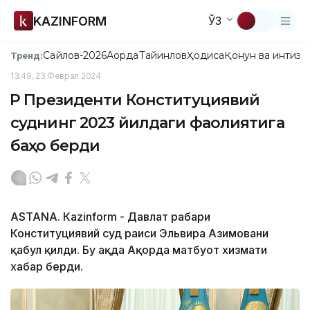
KAZINFORM
ЎЗ
Сайлов-2026
Ақорда
Тайинлов
Ҳодиса
Қонун ва интизо
Тренд:
13:49, 23 Феврал 2024
ҚР Президенти Конституциявий
суднинг 2023 йилдаги фаолиятига
баҳо берди
ASTANА. Кazinform - Давлат раҳбари
Конституциявий суд раиси Эльвира Азимовани
қабул қилди. Бу ҳақда Ақорда матбуот хизмати
хабар берди.