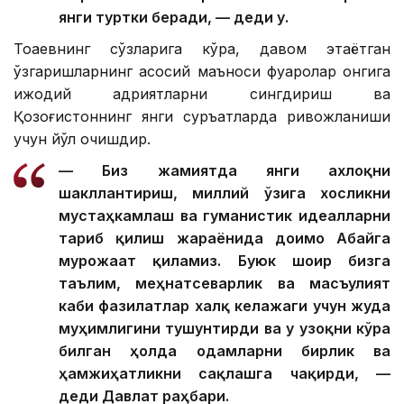
янги туртки беради, — деди у.
Тоқаевнинг сўзларига кўра, давом этаётган
ўзгаришларнинг асосий маъноси фуқаролар онгига
ижодий қадриятларни сингдириш ва
Қозоғистоннинг янги суръатларда ривожланиши
учун йўл очишдир.
— Биз жамиятда янги ахлоқни
шакллантириш, миллий ўзига хосликни
мустаҳкамлаш ва гуманистик идеалларни
тарғиб қилиш жараёнида доимо Абайга
мурожаат қиламиз. Буюк шоир бизга
таълим, меҳнатсеварлик ва масъулият
каби фазилатлар халқ келажаги учун жуда
муҳимлигини тушунтирди ва у узоқни кўра
билган ҳолда одамларни бирлик ва
ҳамжиҳатликни сақлашга чақирди, —
деди Давлат раҳбари.