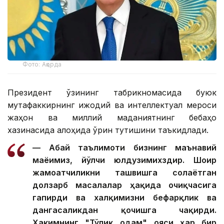
Фото: Ақорда
Президент ўзининг табрикномасида буюк
мутафаккирнинг ижодий ва интеллектуал мероси
жаҳон ва миллий маданиятнинг бебаҳо
хазинасида алоҳида ўрин тутишини таъкидлади.
— Абай таълимоти бизнинг маънавий
маёғимиз, йўлчи юлдузимихздир. Шоир
жамоатчиликни ташвишга солаётган
долзарб масалалар ҳақида очиқчасига
гапирди ва халқимизни бефарқлик ва
дангасаликдан қочишга чақирди.
Ҳакимнинг "Тўлиқ одам" ғояси ҳар бир