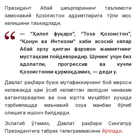
Президент Абай шеърларининг таълимоти
замонавий Қозоғистон қадриятларига тўлиқ мос
келишини таъкидлади.
— “Ҳалол фуқаро”, “Тоза Қозоғистон”,
“Қонун ва Интизом” каби асосий ғоялар
Абай орзу қилган фаровон жамиятнинг
мустаҳкам пойдеворидир. Шунинг учун биз
адолатли, прогрессив ва кучли
Қозоғистонни қурмоқдамиз, — деди у.
Давлат раҳбари буюк мутафаккирнинг бой мероси
келажакда ҳам ўсиб келаётган авлодни чинакам
ватанпарварлик ва она юртга муҳаббат руҳида
тарбиялашда маънавий озуқа манбаи бўлиб
қолишига ишонч билдирди.
Эслатиб ўтамиз, Давлат раҳбари Сингапур
Президентига табрик телеграммасини
йўллади
.