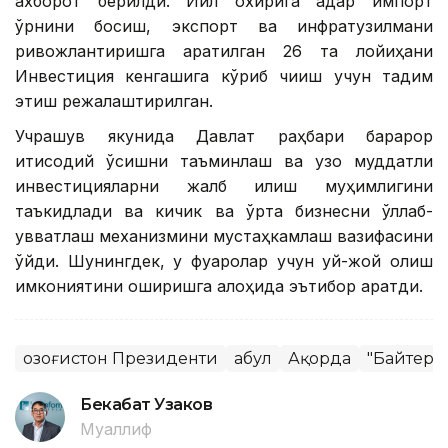
ахборот берилди. Йил охирига қадар импорт
ўрнини босиш, экспорт ва инфратузилмани
ривожлантиришга қаратилган 26 та лойиҳани
Инвестиция кенгашига кўриб чиқиш учун тақдим
этиш режалаштирилган.
Учрашув якунида Давлат раҳбари барқарор
иқтисодий ўсишни таъминлаш ва узоқ муддатли
инвестицияларни жалб қилиш муҳимлигини
таъкидлади ва кичик ва ўрта бизнесни қўллаб-
қувватлаш механизмини мустаҳкамлаш вазифасини
қўйди. Шунингдек, у фуқаролар учун уй-жой олиш
имкониятини оширишга алоҳида эътибор қаратди.
Қозоғистон Президенти
Қабул
Ақорда
"Байтере
Бекабат Узаков
Муаллиф