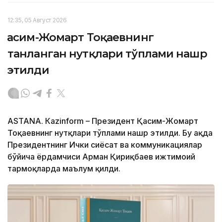
12:35, 05 Август 2026
Қасим-Жомарт Тоқаевнинг
танланган нутқлари тўплами нашр
этилди
ASTANА. Кazinform – Президент Қасим-Жомарт
Тоқаевнинг нутқлари тўплами нашр этилди. Бу ҳақда
Президентнинг Ички сиёсат ва коммуникациялар
бўйича ёрдамчиси Арман Қириқбаев ижтимоий
тармоқларда маълум қилди.