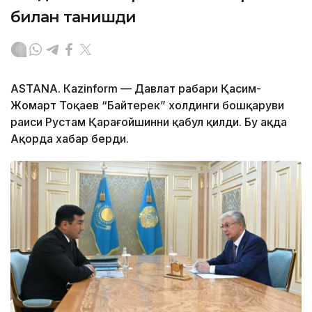
билан танишди
ASTANА. Каzinform — Давлат раҳбари Қасим-
Жомарт Тоқаев “Байтерек” холдинги бошқаруви
раиси Рустам Қарағойшинни қабул қилди. Бу ҳақда
Ақорда хабар берди.