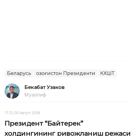
Беларусь
Қозоғистон Президенти
КХШТ
Бекабат Узаков
Муаллиф
17:12, 05 Август 2026
Президент “Байтерек”
холдингининг ривожланиш режаси