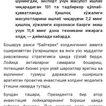
шунингдек, экспорт учун маҳсулот ишлаб
чиқарадиган 131 та тадбиркор қўллаб-
қувватланди. Қишлоқ хўжалиги
маҳсулотларини ишлаб чиқарувчи 7,2 минг
қишлоқ хўжалиги корхонаси баҳорги экиш
учун 11,4 минг дона техникани ижарага
олди, — дейилади хабарда.
Бошқарув раиси “Байтерек” холдингининг амалга
оширилаётган ўзгаришлари ва янги узоқ муддатли
ривожланиш стратегияси ҳақида сўзлаб берди.
Лойиҳа активларни самарали бошқариш,
потенциал бизнес учун қулай шароитлар яратиш ва
аҳолининг турмуш даражасини оширишга
қаратилган проактив инвестиция холдинг моделига
ўтишни назарда тутади.
Бундан ташқари, Президентга бир қатор
инвестиция лойиҳаларининг бориши ҳақида