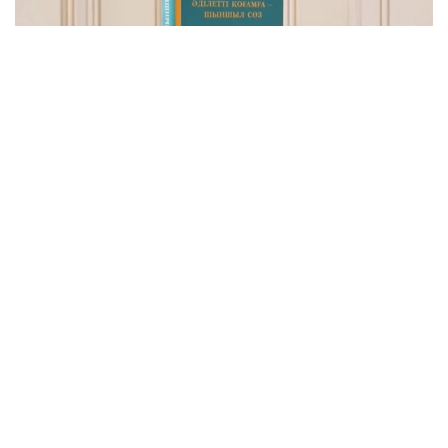
Фото: видеодан скриншот
Бу — Давлат раҳбарининг Қозоғистонни адолатли,
хавфсиз ва гуллаб-яшнаётган мамлакатга
айлантириш бўйича буюк идеалининг сўз билан
йўғрилган хулосаси.
– Азиз дўстлар! Сўзларнинг қадрини
тушунадиган ақлли, очиқ фикрли
жамоатчилик учун бизда янгиликлар бор.
Қозоғистон Республикаси Президенти
Қасим-Жомарт Кемелули Тоқаевнинг