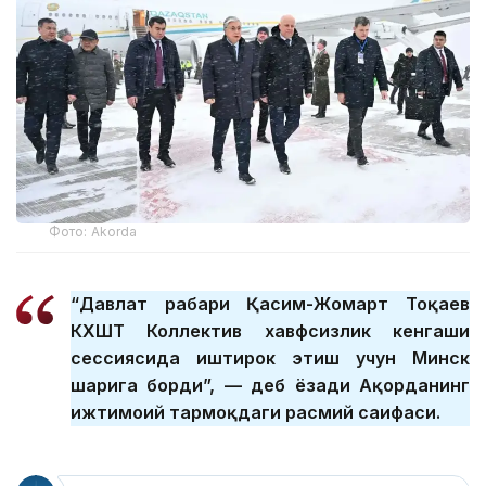
Фото: Akorda
“Давлат раҳбари Қасим-Жомарт Тоқаев
КХШТ Коллектив хавфсизлик кенгаши
сессиясида иштирок этиш учун Минск
шаҳрига борди”, — деб ёзади Ақорданинг
ижтимоий тармоқдаги расмий саҳифаси.