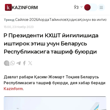
KAZINFORM
ЎЗ
Сайлов-2026
Ақорда
Тайинлов
Ҳодиса
Қонун ва интизо
Тренд:
15:00, 23 Ноябр 2023
ҚР Президенти КХШТ йиғилишида
иштирок этиш учун Беларусь
Республикасига ташриф буюрди
Давлат раҳбари Қасим-Жомарт Тоқаев Беларусь
Республикасига ташриф буюрди, дея хабар беради
Каzinform
.