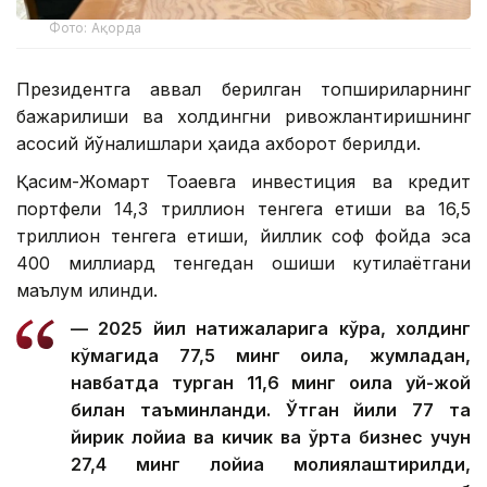
Фото: Ақорда
Президентга аввал берилган топшириқларнинг
бажарилиши ва холдингни ривожлантиришнинг
асосий йўналишлари ҳақида ахборот берилди.
Қасим-Жомарт Тоқаевга инвестиция ва кредит
портфели 14,3 триллион тенгега етиши ва 16,5
триллион тенгега етиши, йиллик соф фойда эса
400 миллиард тенгедан ошиши кутилаётгани
маълум қилинди.
— 2025 йил натижаларига кўра, холдинг
кўмагида 77,5 минг оила, жумладан,
навбатда турган 11,6 минг оила уй-жой
билан таъминланди. Ўтган йили 77 та
йирик лойиҳа ва кичик ва ўрта бизнес учун
27,4 минг лойиҳа молиялаштирилди,