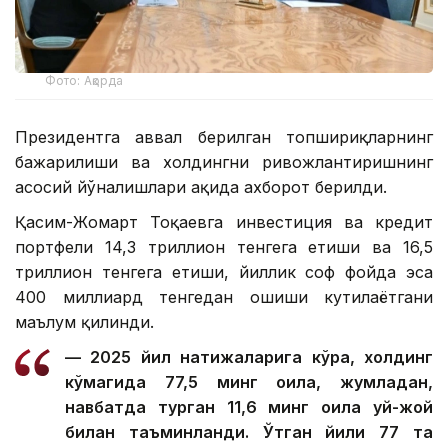
Фото: Ақорда
Президентга аввал берилган топшириқларнинг
бажарилиши ва холдингни ривожлантиришнинг
асосий йўналишлари ҳақида ахборот берилди.
Қасим-Жомарт Тоқаевга инвестиция ва кредит
портфели 14,3 триллион тенгега етиши ва 16,5
триллион тенгега етиши, йиллик соф фойда эса
400 миллиард тенгедан ошиши кутилаётгани
маълум қилинди.
— 2025 йил натижаларига кўра, холдинг
кўмагида 77,5 минг оила, жумладан,
навбатда турган 11,6 минг оила уй-жой
билан таъминланди. Ўтган йили 77 та