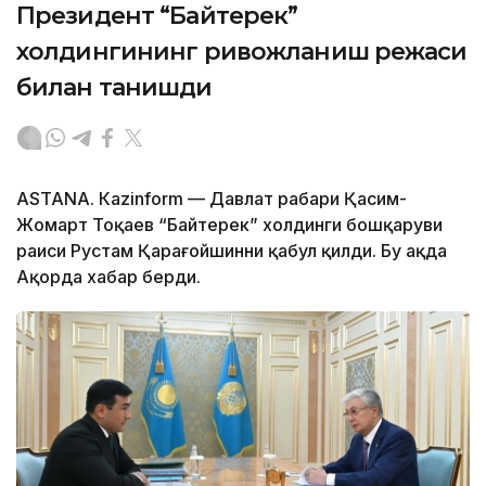
Президент “Байтерек”
холдингининг ривожланиш режаси
билан танишди
ASTANА. Каzinform — Давлат раҳбари Қасим-
Жомарт Тоқаев “Байтерек” холдинги бошқаруви
раиси Рустам Қарағойшинни қабул қилди. Бу ҳақда
Ақорда хабар берди.