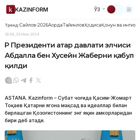
KAZINFORM
ЎЗ
Сайлов-2026
Ақорда
Тайинлов
Ҳодиса
Қонун ва интизо
Тренд:
18:36, 26 Июн 2024
ҚР Президенти Қатар давлати элчиси
Абдалла бен Хусейн Жаберни қабул
қилди
ASTANA. Kazinform – Суҳбат чоғида Қасим-Жомарт
Тоқаев Қатарни ягона мақсад ва идеаллар билан
бирлашган Қозоғистоннинг энг яқин ҳамкорларидан
бири деб атади.