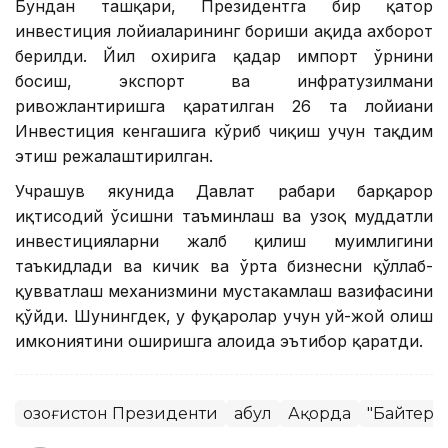
Бундан ташқари, Президентга бир қатор
инвестиция лойиҳаларининг бориши ҳақида ахборот
берилди. Йил охирига қадар импорт ўрнини
босиш, экспорт ва инфратузилмани
ривожлантиришга қаратилган 26 та лойиҳани
Инвестиция кенгашига кўриб чиқиш учун тақдим
этиш режалаштирилган.
Учрашув якунида Давлат раҳбари барқарор
иқтисодий ўсишни таъминлаш ва узоқ муддатли
инвестицияларни жалб қилиш муҳимлигини
таъкидлади ва кичик ва ўрта бизнесни қўллаб-
қувватлаш механизмини мустаҳкамлаш вазифасини
қўйди. Шунингдек, у фуқаролар учун уй-жой олиш
имкониятини оширишга алоҳида эътибор қаратди.
Қозоғистон Президенти
Қабул
Ақорда
"Байтере