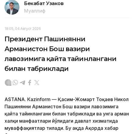
Бекабат Узаков
Муаллиф
18:05, 04 Август 2026
Президент Пашинянни
Арманистон Бош вазири
лавозимига қайта тайинлангани
билан табриклади
ASTANА. Кazinform — Қасим-Жомарт Тоқаев Никол
Пашинянни Арманистон Бош вазири лавозимига
қайта тайинлангани билан табриклади ва унга арман
халқи манфаатлари йўлидаги давлат хизматида
муваффақиятлар тилади. Бу ҳақда Ақорда хабар