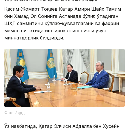
Қасим-Жомарт Тоқаев Қатар Амири Шайх Тамим
бин Ҳамад Ол Сонийга Астанада бўлиб ўтадиган
ШҲТ саммитини қўллаб-қувватлагани ва фахрий
меҳмон сифатида иштирок этиш нияти учун
миннатдорлик билдирди.
Фото: Ақорда
Ўз навбатида, Қатар Элчиси Абдалла бен Хусейн