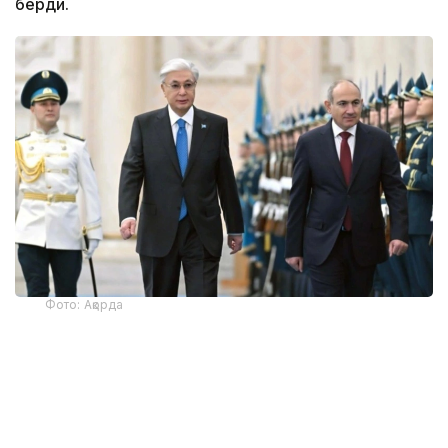
берди.
Фото: Ақорда
— Никол Пашинян илиқ сўзлар учун
миннатдорчилик билдирди ва Қозоғистон
Президенти ва халқига Қурултой
сайловларини муваффақиятли ўтказишни