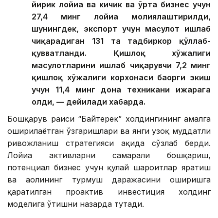
йирик лойиҳа ва кичик ва ўрта бизнес учун
27,4 минг лойиҳа молиялаштирилди,
шунингдек, экспорт учун маҳсулот ишлаб
чиқарадиган 131 та тадбиркор қўллаб-
қувватланди. Қишлоқ хўжалиги
маҳсулотларини ишлаб чиқарувчи 7,2 минг
қишлоқ хўжалиги корхонаси баҳорги экиш
учун 11,4 минг дона техникани ижарага
олди, — дейилади хабарда.
Бошқарув раиси “Байтерек” холдингининг амалга
оширилаётган ўзгаришлари ва янги узоқ муддатли
ривожланиш стратегияси ҳақида сўзлаб берди.
Лойиҳа активларни самарали бошқариш,
потенциал бизнес учун қулай шароитлар яратиш
ва аҳолининг турмуш даражасини оширишга
қаратилган проактив инвестиция холдинг
моделига ўтишни назарда тутади.