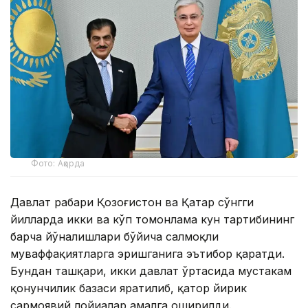
Фото: Ақорда
Давлат раҳбари Қозоғистон ва Қатар сўнгги
йилларда икки ва кўп томонлама кун тартибининг
барча йўналишлари бўйича салмоқли
муваффақиятларга эришганига эътибор қаратди.
Бундан ташқари, икки давлат ўртасида мустаҳкам
қонунчилик базаси яратилиб, қатор йирик
сармоявий лойиҳалар амалга оширилди.