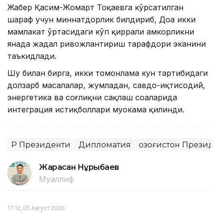
Жабер Қасим-Жомарт Тоқаевга кўрсатилган
шараф учун миннатдорлик билдириб, Доҳа икки
мамлакат ўртасидаги кўп қиррали ҳамкорликни
янада жадал ривожлантириш тарафдори эканини
таъкидлади.
Шу билан бирга, икки томонлама кун тартибидаги
долзарб масалалар, жумладан, савдо-иқтисодий,
энергетика ва соғлиқни сақлаш соҳаларида
интеграция истиқболлари муҳокама қилинди.
ҚР Президенти
Дипломатия
Қозоғистон Презид
Жарасқан Нұрыбаев
Муаллиф
17:12, 05 Август 2026