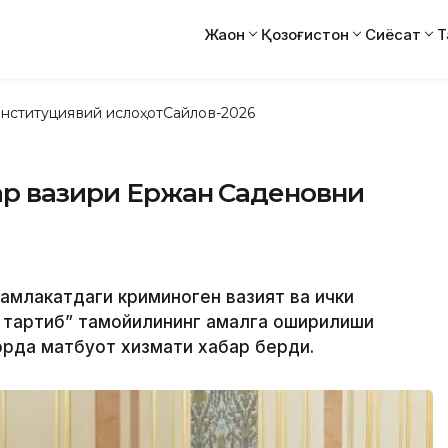
Жаҳон
Қозоғистон
Сиёсат
Т
нституциявий ислоҳот
Сайлов-2026
ар вазири Ержан Саденовни
амлакатдаги криминоген вазият ва ички
а тартиб” тамойилининг амалга оширилиши
орда матбуот хизмати хабар берди.