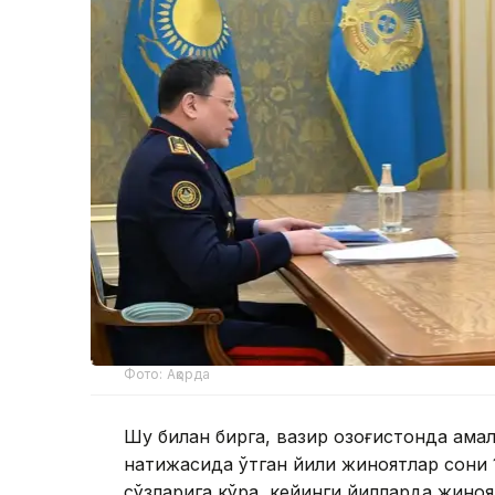
Фото: Ақорда
Шу билан бирга, вазир Қозоғистонда ам
натижасида ўтган йили жиноятлар сони 
сўзларига кўра, кейинги йилларда жиноя