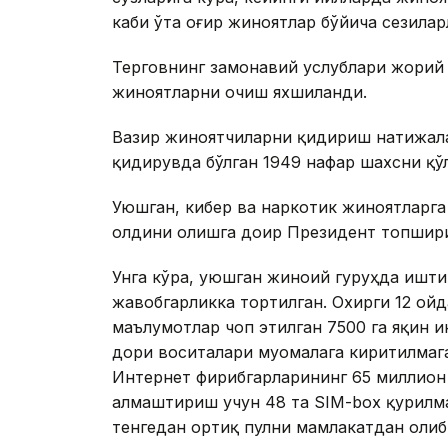
каби ўта оғир жиноятлар бўйича сезила
Терговнинг замонавий услублари жорий
жиноятларни очиш яхшиланди.
Вазир жиноятчиларни қидириш натижала
қидирувда бўлган 1949 нафар шахсни қўл
Уюшган, кибер ва наркотик жиноятларг
олдини олишга доир Президент топшир
Унга кўра, уюшган жиноий гуруҳда ишти
жавобгарликка тортилган. Охирги 12 ой
маълумотлар чоп этилган 7500 га яқин и
дори воситалари муомалага киритилмага
Интернет фирибгарларининг 65 миллион
алмаштириш учун 48 та SIM-box қурилм
тенгедан ортиқ пулни мамлакатдан олиб