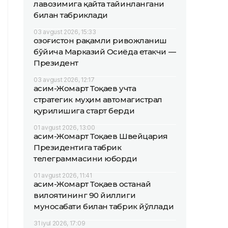
лавозимига қайта тайинлангани
билан табриклади
03 avgust 2026, 15:33
Қозоғистон рақамли ривожланиш
бўйича Марказий Осиёда етакчи —
Президент
03 avgust 2026, 12:17
Қасим-Жомарт Тоқаев учта
стратегик муҳим автомагистрал
қурилишига старт берди
01 avgust 2026, 13:00
Қасим-Жомарт Тоқаев Швейцария
Президентига табрик
телеграммасини юборди
01 avgust 2026, 11:41
Қасим-Жомарт Тоқаев Қостанай
вилоятининг 90 йиллиги
муносабати билан табрик йўллади
31 iyul 2026, 17:09