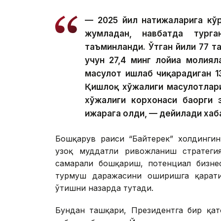
— 2025 йил натижаларига кўр
жумладан, навбатда тург
таъминланди. Ўтган йили 77 та
учун 27,4 минг лойиҳа молия
маҳсулот ишлаб чиқарадиган 1
Қишлоқ хўжалиги маҳсулотлар
хўжалиги корхонаси баҳорги 
ижарага олди, — дейилади хаб
Бошқарув раиси “Байтерек” холдингин
узоқ муддатли ривожланиш стратегия
самарали бошқариш, потенциал бизне
турмуш даражасини оширишга қарати
ўтишни назарда тутади.
Бундан ташқари, Президентга бир қат