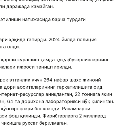
рли даражада камайган.
 этилиши натижасида барча турдаги
ри ҳақида гапирди. 2024 йилда полиция
га олди.
а қарши курашиш ҳамда ҳуқуқбузарликларнинг
иқлари ижроси таништирилди.
рок этганлик учун 264 нафар шахс жиноий
да дори воситаларининг тарқатилишига оид
нтернет-ресурслар аниқланган, 22 тоннага яқин
н, 64 та дорихона лабораторияси йўқ қилинган.
 қўнғироқлари блокланди. Рақамларни
аси фош қилинди. Фирибгарларга 2 миллиард
 чиқишга рухсат берилмаган.