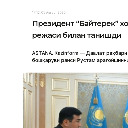
17:12, 05 Август 2026
Президент “Байтерек” 
режаси билан танишди
ASTANА. Каzinform — Давлат раҳбари
бошқаруви раиси Рустам Қарағойшинни