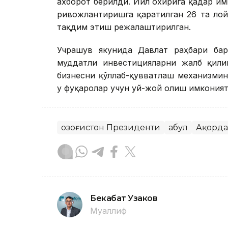
ахборот берилди. Йил охирига қадар и
ривожлантиришга қаратилган 26 та ло
тақдим этиш режалаштирилган.
Учрашув якунида Давлат раҳбари ба
муддатли инвестицияларни жалб қили
бизнесни қўллаб-қувватлаш механизми
у фуқаролар учун уй-жой олиш имкония
Қозоғистон Президенти
Қабул
Ақорда
Бекабат Узаков
Муаллиф