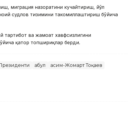
лиш, миграция назоратини кучайтириш, йўл
ноий судлов тизимини такомиллаштириш бўйича
ий тартибот ва жамоат хавфсизлигини
ўйича қатор топшириқлар берди.
 Президенти
Қабул
Қасим-Жомарт Тоқаев