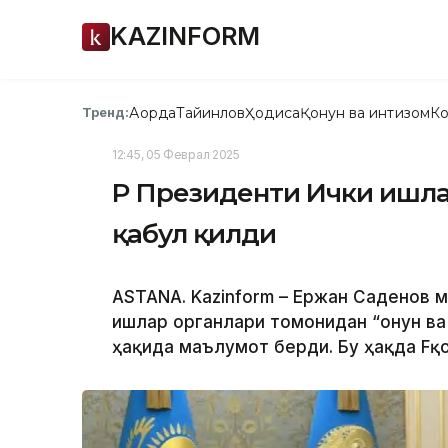
KAZINFORM
Ақорда
Тайинлов
Ҳодиса
Қонун ва интизом
Ко
Тренд:
12:45, 05 Феврал 2025
ҚР Президенти Ички ишл
қабул қилди
ASTANA. Kazinform – Ержан Саденов м
ишлар органлари томонидан “Қонун в
ҳақида маълумот берди. Бу ҳақда Fқ