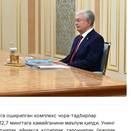
алга оширилган комплекс чора-тадбирлар
12,7 мингтага камайганини маълум қилди. Унинг
тчилик, айниқса, қотиллик, талончилик, ўғирлик