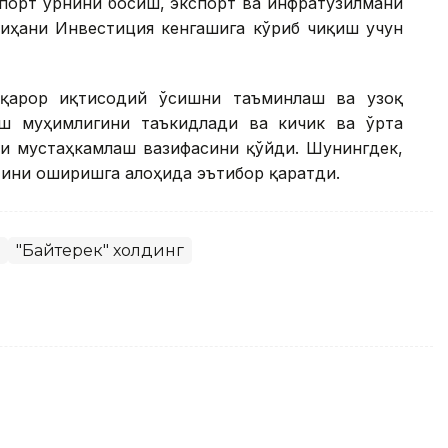
мпорт ўрнини босиш, экспорт ва инфратузилмани
йиҳани Инвестиция кенгашига кўриб чиқиш учун
рқарор иқтисодий ўсишни таъминлаш ва узоқ
ш муҳимлигини таъкидлади ва кичик ва ўрта
ни мустаҳкамлаш вазифасини қўйди. Шунингдек,
тини оширишга алоҳида эътибор қаратди.
"Байтерек" холдинг