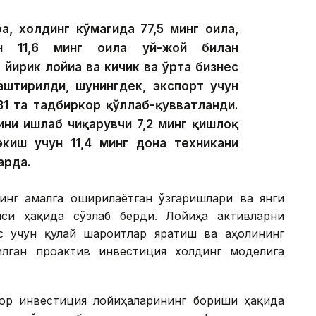
а, холдинг кўмагида 77,5 минг оила,
ан 11,6 минг оила уй-жой билан
 йирик лойиҳа ва кичик ва ўрта бизнес
лаштирилди, шунингдек, экспорт учун
31 та тадбиркор қўллаб-қувватланди.
ини ишлаб чиқарувчи 7,2 минг қишлоқ
экиш учун 11,4 минг дона техникани
арда.
инг амалга оширилаётган ўзгаришлари ва янги
си ҳақида сўзлаб берди. Лойиҳа активларни
с учун қулай шароитлар яратиш ва аҳолининг
лган проактив инвестиция холдинг моделига
ор инвестиция лойиҳаларининг бориши ҳақида