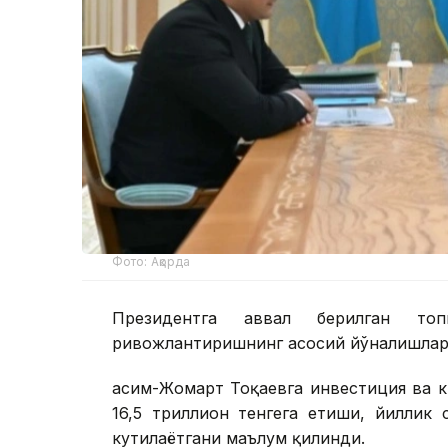
Фото: Ақорда
Президентга аввал берилган топ
ривожлантиришнинг асосий йўналишлари
Қасим-Жомарт Тоқаевга инвестиция ва к
16,5 триллион тенгега етиши, йиллик
кутилаётгани маълум қилинди.