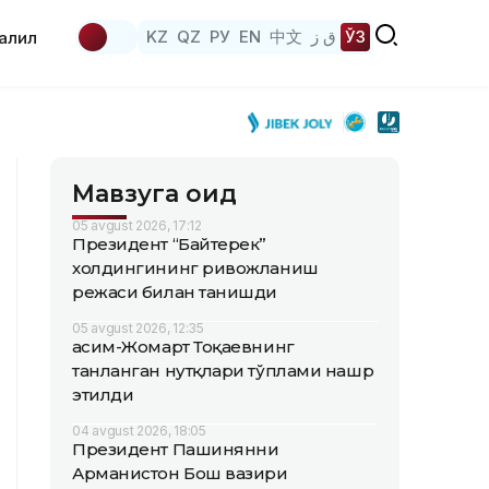
KZ
QZ
РУ
EN
中文
ق ز
ЎЗ
аҳлил
Мавзуга оид
05 avgust 2026, 17:12
Президент “Байтерек”
холдингининг ривожланиш
режаси билан танишди
05 avgust 2026, 12:35
Қасим-Жомарт Тоқаевнинг
танланган нутқлари тўплами нашр
этилди
04 avgust 2026, 18:05
Президент Пашинянни
Арманистон Бош вазири