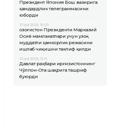
Президент Япония Бош вазирига
ҳамдардлик телеграммасини
юборди
31 iyul 2026, 15:00
Қозоғистон Президенти Марказий
Осиё мамлакатлари учун узоқ
муддатли ҳамкорлик режасини
ишлаб чиқишни таклиф қилди
31 iyul 2026, 12:11
Давлат раҳбари Қирғизистоннинг
Чўлпон-Ота шаҳрига ташриф
буюрди