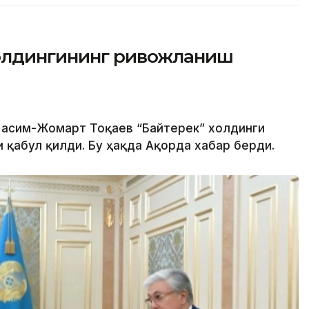
холдингининг ривожланиш
 Қасим-Жомарт Тоқаев “Байтерек” холдинги
 қабул қилди. Бу ҳақда Ақорда хабар берди.