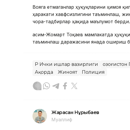
Вояга етмаганлар ҳуқуқларини ҳимоя қи
ҳаракати хавфсизлигини таъминлаш, жи
чора-тадбирлар ҳақида маълумот берди.
Қасим-Жомарт Тоқаев мамлакатда ҳуқуқ
таъминлаш даражасини янада ошириш б
ҚР Ички ишлар вазирлиги
Қозоғистон
Ақорда
Жиноят
Полиция
Жарасқан Нұрыбаев
Муаллиф