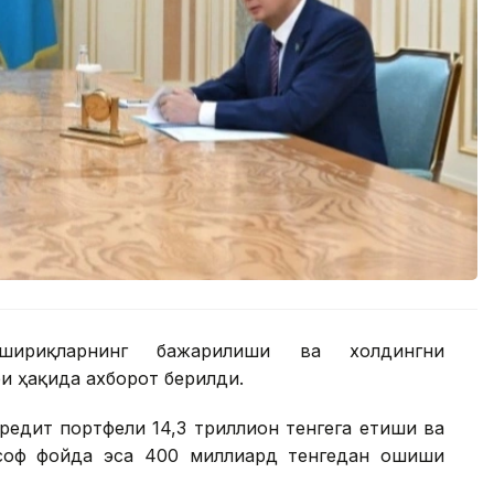
шириқларнинг бажарилиши ва холдингни
 ҳақида ахборот берилди.
редит портфели 14,3 триллион тенгега етиши ва
 соф фойда эса 400 миллиард тенгедан ошиши