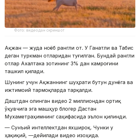
Фото: видеодан скриншот
Ақжан — жуда ноёб рангли от. У Ганатли ва Табис
деган туркман отларидан туғилган. Бундай рангли
отлар Ахалтака зотининг 3% дан камроғини
ташкил қилади.
Шунинг учун Ақжаннинг шуҳрати бутун дунёга ва
ижтимоий тармоқларда тарқалди.
Даштдан олинган видео 2 миллиондан ортиқ
ўқувчига эга машҳур блогер Дастан
Мухаметраҳимнинг саҳифасида эълон қилинди.
— Сунъий интеллектдан яхшироқ. Чунки у
ҳақиқий, —дейилади видео изоҳида.