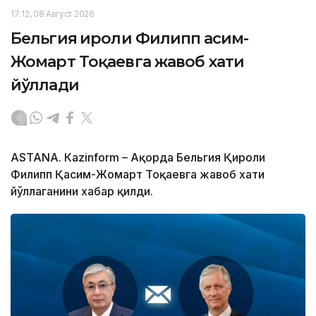
17:12, 08 Август 2026
Бельгия Қироли Филипп Қасим-
Жомарт Тоқаевга жавоб хати
йўллади
ASTANА. Кazinform – Ақорда Бельгия Қироли
Филипп Қасим-Жомарт Тоқаевга жавоб хати
йўллаганини хабар қилди.