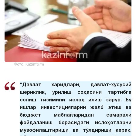
Фото: Kazinform
“Давлат харидлари, давлат-хусусий
шериклик, қурилиш соҳасини тартибга
солиш тизимини ислоҳ қилиш зарур. Бу
ишлар инвестицияларни жалб этиш ва
бюджет маблағларидан самарали
фойдаланиш борасидаги ислоҳотларни
мувофиқлаштириши ва тўлдириши керак.