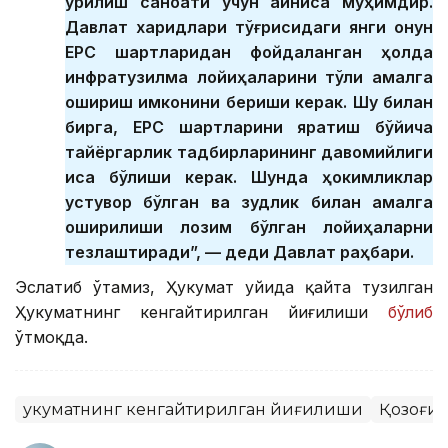
қурилиш саноати учун айниқса муҳимдир.
Давлат харидлари тўғрисидаги янги қонун
ЕРС шартларидан фойдаланган ҳолда
инфратузилма лойиҳаларини тўлиқ амалга
ошириш имконини бериши керак. Шу билан
бирга, ЕРС шартларини яратиш бўйича
тайёргарлик тадбирларининг давомийлиги
қисқа бўлиши керак. Шунда ҳокимликлар
устувор бўлган ва зудлик билан амалга
оширилиши лозим бўлган лойиҳаларни
тезлаштиради”, — деди Давлат раҳбари.
Эслатиб ўтамиз, Ҳукумат уйида қайта тузилган
Ҳукуматнинг кенгайтирилган йиғилиши
бўлиб
ўтмоқда.
Ҳукуматнинг кенгайтирилган йиғилиши
Қозоғис