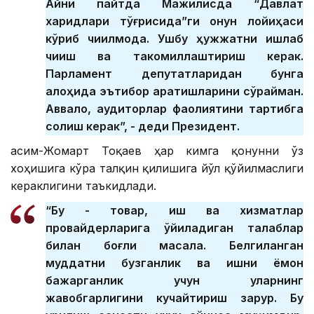
Айни пайтда Мажилисда “Давлат
харидлари тўғрисида”ги қонун лойиҳаси
кўриб чиқилмоқда. Ушбу ҳужжатни ишлаб
чиқиш ва такомиллаштириш керак.
Парламент депутатларидан бунга
алоҳида эътибор қаратишларини сўрайман.
Аввало, аудиторлар фаолиятини тартибга
солиш керак”, - деди Президент.
Қасим-Жомарт Тоқаев ҳар кимга қонунни ўз
хоҳишига кўра талқин қилишига йўл қўйилмаслиги
кераклигини таъкидлади.
“Бу - товар, иш ва хизматлар
провайдерларига қўйиладиган талаблар
билан боғлиқ масала. Белгиланган
муддатни бузганлик ва ишни ёмон
бажарганлик учун уларнинг
жавобгарлигини кучайтириш зарур. Бу