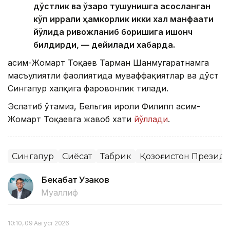
дўстлик ва ўзаро тушунишга асосланган
кўп қиррали ҳамкорлик икки халқ манфаати
йўлида ривожланиб боришига ишонч
билдирди, — дейилади хабарда.
Қасим-Жомарт Тоқаев Тарман Шанмугаратнамга
масъулиятли фаолиятида муваффақиятлар ва дўст
Сингапур халқига фаровонлик тилади.
Эслатиб ўтамиз, Бельгия Қироли Филипп Қасим-
Жомарт Тоқаевга жавоб хати
йўллади
.
Сингапур
Сиёсат
Табрик
Қозоғистон Презид
Бекабат Узаков
Муаллиф
10:10, 09 Август 2026