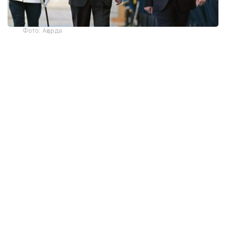
Фото: Ақорда
— Никол Пашинян илиқ сўзлар учун
миннатдорчилик билдирди ва Қозоғистон
Президенти ва халқига Қурултой
сайловларини муваффақиятли ўтказишни
тилади. Президент ва Бош вазир
Қозоғистон-Арманистон
муносабатларининг жадал
ривожланишидан мамнун эканликларини
таъкидладилар ва икки мамлакат
ўртасидаги кўп қиррали ҳамкорликни
чуқурлаштиришга тайёр эканликларини
тасдиқладилар. Бундан ташқари, илгари
эришилган келишувларнинг, жумладан,