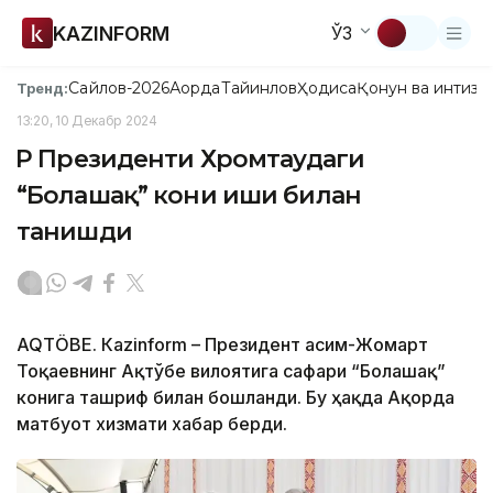
KAZINFORM
ЎЗ
Сайлов-2026
Ақорда
Тайинлов
Ҳодиса
Қонун ва интизо
Тренд:
13:20, 10 Декабр 2024
ҚР Президенти Хромтаудаги
“Болашақ” кони иши билан
танишди
AQTÖBE. Кazinform – Президент Қасим-Жомарт
Тоқаевнинг Ақтўбе вилоятига сафари “Болашақ”
конига ташриф билан бошланди. Бу ҳақда Ақорда
матбуот хизмати хабар берди.