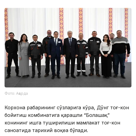
Фото: Ақорда
Корхона раҳбарининг сўзларига кўра, Дўнг тоғ-кон
бойитиш комбинатига қарашли “Болашақ”
конининг ишга туширилиши мамлакат тоғ-кон
саноатида тарихий воқеа бўлади.