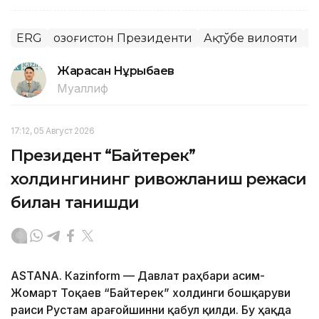
ERG
Қозоғистон Президенти
Ақтўбе вилояти
Қ
Жарасқан Нұрыбаев
Муаллиф
17:12, 05 Август 2026
Президент “Байтерек”
холдингининг ривожланиш режаси
билан танишди
ASTANА. Каzinform — Давлат раҳбари Қасим-
Жомарт Тоқаев “Байтерек” холдинги бошқаруви
раиси Рустам Қарағойшинни қабул қилди. Бу ҳақда