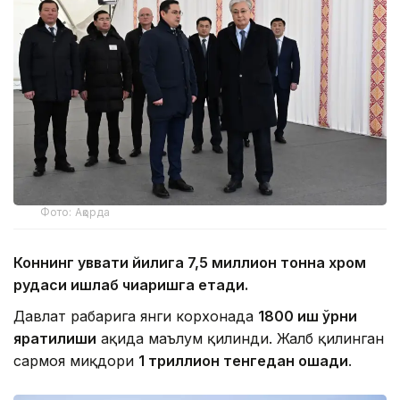
Фото: Ақорда
Коннинг қуввати йилига 7,5 миллион тонна хром
рудаси ишлаб чиқаришга етади.
Давлат раҳбарига янги корхонада
1800 иш ўрни
яратилиши
ҳақида маълум қилинди. Жалб қилинган
сармоя миқдори
1 триллион тенгедан ошади
.