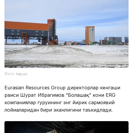
Фото: Ақорда
Eurasian Resources Group директорлар кенгаши
раиси Шуҳрат Ибрагимов “Болашақ” кони ERG
компаниялар гуруҳининг энг йирик сармоявий
лойиҳаларидан бири эканлигини таъкидлади.