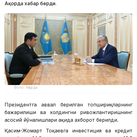
Ақорда хабар берди.
Фото: Ақорда
Президентга аввал берилган топшириқларнинг
бажарилиши ва холдингни ривожлантиришнинг
асосий йўналишлари ҳақида ахборот берилди.
Қасим-Жомарт Тоқаевга инвестиция ва кредит