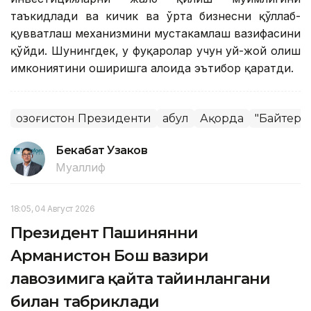
таъкидлади ва кичик ва ўрта бизнесни қўллаб-
қувватлаш механизмини мустаҳкамлаш вазифасини
қўйди. Шунингдек, у фуқаролар учун уй-жой олиш
имкониятини оширишга алоҳида эътибор қаратди.
Қозоғистон Президенти
Қабул
Ақорда
"Байтере
Бекабат Узаков
Муаллиф
18:05, 04 Август 2026
Президент Пашинянни
Арманистон Бош вазири
лавозимига қайта тайинлангани
билан табриклади