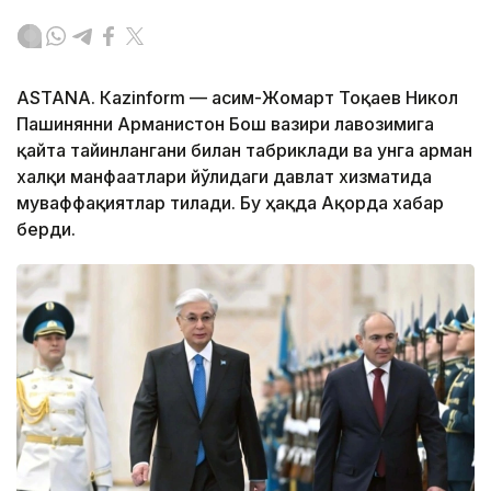
ASTANА. Кazinform — Қасим-Жомарт Тоқаев Никол
Пашинянни Арманистон Бош вазири лавозимига
қайта тайинлангани билан табриклади ва унга арман
халқи манфаатлари йўлидаги давлат хизматида
муваффақиятлар тилади. Бу ҳақда Ақорда хабар
берди.