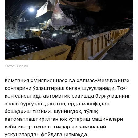
Фото: Ақорда
Компания «Миллионное» ва «Алмас-Жемчужина»
конларини ўзлаштириш билан шуғулланади. Тоғ-
кон саноатида автоматик равишда бурғулашнинг
ақлли бурғулаш дастгоҳи, ерда масофадан
бошқариш тизими, шунингдек, тўлиқ
автоматлаштирилган юк кўтариш машиналари
каби илғор технологиялар ва замонавий
ускуналардан фойдаланилмоқда.