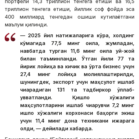
портфели 14,3 триллион тенгега етиши ва 16,5
триллион тенгега етиши, йиллик соф фойда эса
400 миллиард тенгедан ошиши кутилаётгани
маълум қилинди.
— 2025 йил натижаларига кўра, холдинг
кўмагида 77,5 минг оила, жумладан,
навбатда турган 11,6 минг оила уй-жой
билан таъминланди. Ўтган йили 77 та
йирик лойиҳа ва кичик ва ўрта бизнес учун
27,4 минг лойиҳа молиялаштирилди,
шунингдек, экспорт учун маҳсулот ишлаб
чиқарадиган 131 та тадбиркор қўллаб-
қувватланди. Қишлоқ хўжалиги
маҳсулотларини ишлаб чиқарувчи 7,2 минг
қишлоқ хўжалиги корхонаси баҳорги экиш
учун 11,4 минг дона техникани ижарага
олди, — дейилади хабарда.