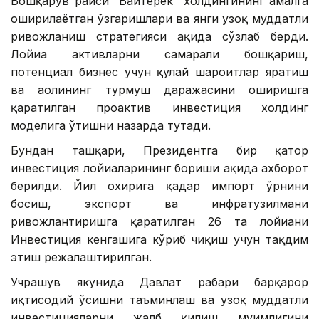
Бошқарув раиси “Байтерек” холдингининг амалга
оширилаётган ўзгаришлари ва янги узоқ муддатли
ривожланиш стратегияси ҳақида сўзлаб берди.
Лойиҳа активларни самарали бошқариш,
потенциал бизнес учун қулай шароитлар яратиш
ва аҳолининг турмуш даражасини оширишга
қаратилган проактив инвестиция холдинг
моделига ўтишни назарда тутади.
Бундан ташқари, Президентга бир қатор
инвестиция лойиҳаларининг бориши ҳақида ахборот
берилди. Йил охирига қадар импорт ўрнини
босиш, экспорт ва инфратузилмани
ривожлантиришга қаратилган 26 та лойиҳани
Инвестиция кенгашига кўриб чиқиш учун тақдим
этиш режалаштирилган.
Учрашув якунида Давлат раҳбари барқарор
иқтисодий ўсишни таъминлаш ва узоқ муддатли
инвестицияларни жалб қилиш муҳимлигини