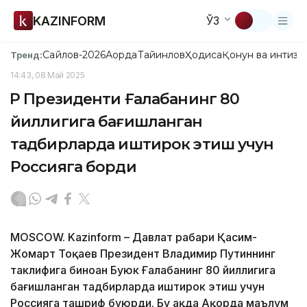
KAZINFORM
ЎЗ
Сайлов-2026
Ақорда
Тайинлов
Ҳодиса
Қонун ва интизо
Тренд:
14:43, 08 Май 2025
ҚР Президенти Ғалабанинг 80
йиллигига бағишланган
тадбирларда иштирок этиш учун
Россияга борди
MOSCOW. Kazinform – Давлат раҳбари Қасим-
Жомарт Тоқаев Президент Владимир Путиннинг
таклифига биноан Буюк Ғалабанинг 80 йиллигига
бағишланган тадбирларда иштирок этиш учун
Россияга ташриф буюрди. Бу ҳақда Ақорда маълум