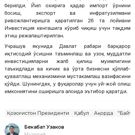
берилди. Йил охирига қадар импорт ўрнини
босиш, экспорт ва инфратузилмани
ривожлантиришга қаратилган 26 та лойиҳани
Инвестиция кенгашига кўриб чиқиш учун тақдим
этиш режалаштирилган.
Учрашув якунида Давлат раҳбари барқарор
иқтисодий ўсишни таъминлаш ва узоқ муддатли
инвестицияларни жалб қилиш муҳимлигини
таъкидлади ва кичик ва ўрта бизнесни қўллаб-
қувватлаш механизмини мустаҳкамлаш вазифасини
қўйди. Шунингдек, у фуқаролар учун уй-жой олиш
имкониятини оширишга алоҳида эътибор қаратди.
Қозоғистон Президенти
Қабул
Ақорда
"Байте
Бекабат Узаков
Муаллиф