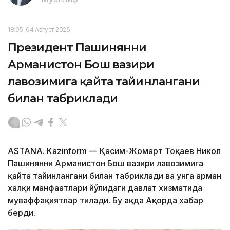
18:05, 04 Август 2026
Президент Пашинянни
Арманистон Бош вазири
лавозимига қайта тайинлангани
билан табриклади
ASTANА. Кazinform — Қасим-Жомарт Тоқаев Никол
Пашинянни Арманистон Бош вазири лавозимига
қайта тайинлангани билан табриклади ва унга арман
халқи манфаатлари йўлидаги давлат хизматида
муваффақиятлар тилади. Бу ҳақда Ақорда хабар
берди.