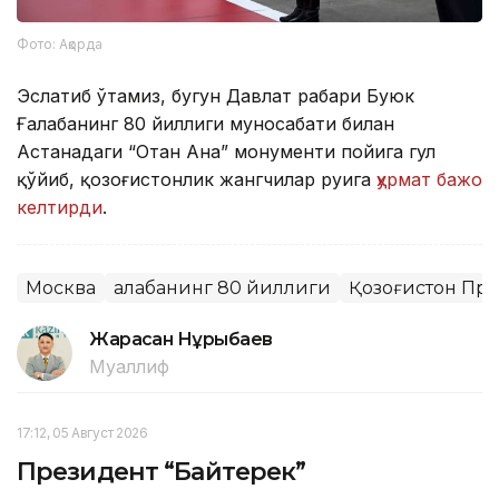
Фото: Ақорда
Эслатиб ўтамиз, бугун Давлат раҳбари Буюк
Ғалабанинг 80 йиллиги муносабати билан
Астанадаги “Отан Ана” монументи пойига гул
қўйиб, қозоғистонлик жангчилар руҳига
ҳурмат бажо
келтирди
.
Москва
Ғалабанинг 80 йиллиги
Қозоғистон Пр
Жарасқан Нұрыбаев
Муаллиф
17:12, 05 Август 2026
Президент “Байтерек”