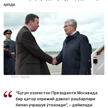
қилди.
Фото: Ақорда
“Бугун Қозоғистон Президенти Москвада
бир қатор хорижий давлат раҳбарлари
билан учрашув ўтказади”, – дейилади