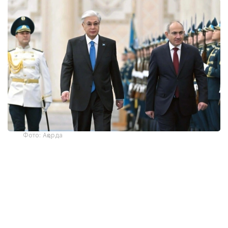
Фото: Ақорда
— Никол Пашинян илиқ сўзлар учун
миннатдорчилик билдирди ва Қозоғистон
Президенти ва халқига Қурултой
сайловларини муваффақиятли ўтказишни
тилади. Президент ва Бош вазир