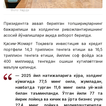
Фото: Ақорда
Президентга аввал берилган топшириқларнинг
бажарилиши ва холдингни ривожлантиришнинг
асосий йўналишлари ҳақида ахборот берилди.
Қасим-Жомарт Тоқаевга инвестиция ва кредит
портфели 14,3 триллион тенгега етиши ва 16,5
триллион тенгега етиши, йиллик соф фойда эса
400 миллиард тенгедан ошиши кутилаётгани
маълум қилинди.
— 2025 йил натижаларига кўра, холдинг
кўмагида 77,5 минг оила, жумладан,
навбатда турган 11,6 минг оила уй-жой
билан таъминланди. Ўтган йили 77 та
йирик лойиҳа ва кичик ва ўрта бизнес учун
27,4 минг лойиҳа молиялаштирилди,