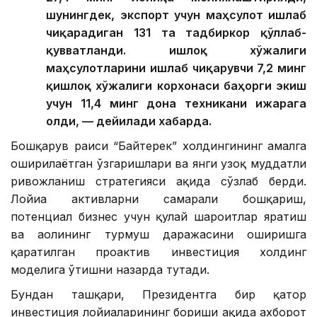
шунингдек, экспорт учун маҳсулот ишлаб
чиқарадиган 131 та тадбиркор қўллаб-
қувватланди. Қишлоқ хўжалиги
маҳсулотларини ишлаб чиқарувчи 7,2 минг
қишлоқ хўжалиги корхонаси баҳорги экиш
учун 11,4 минг дона техникани ижарага
олди, — дейилади хабарда.
Бошқарув раиси “Байтерек” холдингининг амалга
оширилаётган ўзгаришлари ва янги узоқ муддатли
ривожланиш стратегияси ҳақида сўзлаб берди.
Лойиҳа активларни самарали бошқариш,
потенциал бизнес учун қулай шароитлар яратиш
ва аҳолининг турмуш даражасини оширишга
қаратилган проактив инвестиция холдинг
моделига ўтишни назарда тутади.
Бундан ташқари, Президентга бир қатор
инвестиция лойиҳаларининг бориши ҳақида ахборот