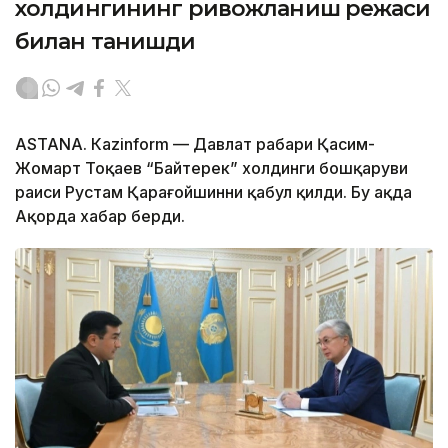
холдингининг ривожланиш режаси
билан танишди
ASTANА. Каzinform — Давлат раҳбари Қасим-
Жомарт Тоқаев “Байтерек” холдинги бошқаруви
раиси Рустам Қарағойшинни қабул қилди. Бу ҳақда
Ақорда хабар берди.