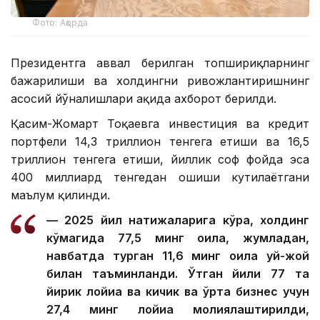
Фото: Ақорда
Президентга аввал берилган топшириқларнинг
бажарилиши ва холдингни ривожлантиришнинг
асосий йўналишлари ҳақида ахборот берилди.
Қасим-Жомарт Тоқаевга инвестиция ва кредит
портфели 14,3 триллион тенгега етиши ва 16,5
триллион тенгега етиши, йиллик соф фойда эса
400 миллиард тенгедан ошиши кутилаётгани
маълум қилинди.
— 2025 йил натижаларига кўра, холдинг
кўмагида 77,5 минг оила, жумладан,
навбатда турган 11,6 минг оила уй-жой
билан таъминланди. Ўтган йили 77 та
йирик лойиҳа ва кичик ва ўрта бизнес учун
27,4 минг лойиҳа молиялаштирилди,