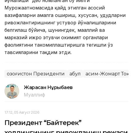
йўналиши” деб номланган бу йилги
Мурожаатномасида қайд этилган асосий
вазифаларни амалга ошириш, хусусан, ҳудудларни
ривожлантиришнинг устувор йўналишларини
белгилаш бўйича, шунингдек, маҳаллий ва
марказий ижро этувчи ҳокимият органлари
фаолиятини такомиллаштиришга тегишли ўз
тавсияларини тақдим этди.
Қозоғистон Президенти
Қабул
Қасим-Жомарт Тоқа
Жарасқан Нұрыбаев
Муаллиф
17:12, 05 Август 2026
Президент “Байтерек”
холдингининг ривожланиш режаси