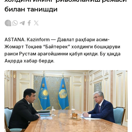
билан танишди
ASTANА. Каzinform — Давлат раҳбари Қасим-
Жомарт Тоқаев “Байтерек” холдинги бошқаруви
раиси Рустам Қарағойшинни қабул қилди. Бу ҳақда
Ақорда хабар берди.