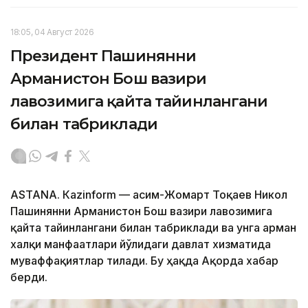
18:05, 04 Август 2026
Президент Пашинянни
Арманистон Бош вазири
лавозимига қайта тайинлангани
билан табриклади
ASTANА. Кazinform — Қасим-Жомарт Тоқаев Никол
Пашинянни Арманистон Бош вазири лавозимига
қайта тайинлангани билан табриклади ва унга арман
халқи манфаатлари йўлидаги давлат хизматида
муваффақиятлар тилади. Бу ҳақда Ақорда хабар
берди.