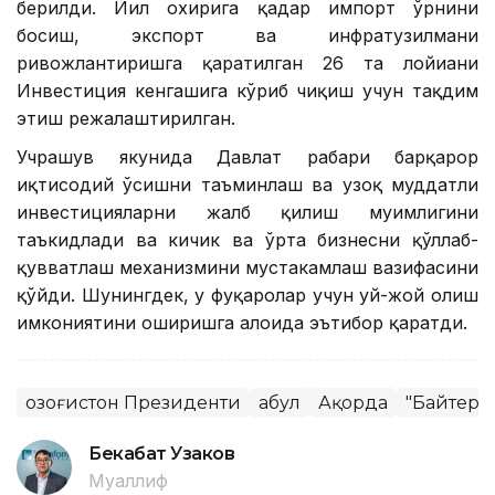
берилди. Йил охирига қадар импорт ўрнини
босиш, экспорт ва инфратузилмани
ривожлантиришга қаратилган 26 та лойиҳани
Инвестиция кенгашига кўриб чиқиш учун тақдим
этиш режалаштирилган.
Учрашув якунида Давлат раҳбари барқарор
иқтисодий ўсишни таъминлаш ва узоқ муддатли
инвестицияларни жалб қилиш муҳимлигини
таъкидлади ва кичик ва ўрта бизнесни қўллаб-
қувватлаш механизмини мустаҳкамлаш вазифасини
қўйди. Шунингдек, у фуқаролар учун уй-жой олиш
имкониятини оширишга алоҳида эътибор қаратди.
Қозоғистон Президенти
Қабул
Ақорда
"Байтере
Бекабат Узаков
Муаллиф