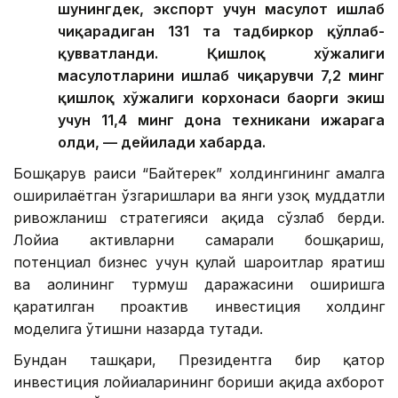
шунингдек, экспорт учун маҳсулот ишлаб
чиқарадиган 131 та тадбиркор қўллаб-
қувватланди. Қишлоқ хўжалиги
маҳсулотларини ишлаб чиқарувчи 7,2 минг
қишлоқ хўжалиги корхонаси баҳорги экиш
учун 11,4 минг дона техникани ижарага
олди, — дейилади хабарда.
Бошқарув раиси “Байтерек” холдингининг амалга
оширилаётган ўзгаришлари ва янги узоқ муддатли
ривожланиш стратегияси ҳақида сўзлаб берди.
Лойиҳа активларни самарали бошқариш,
потенциал бизнес учун қулай шароитлар яратиш
ва аҳолининг турмуш даражасини оширишга
қаратилган проактив инвестиция холдинг
моделига ўтишни назарда тутади.
Бундан ташқари, Президентга бир қатор
инвестиция лойиҳаларининг бориши ҳақида ахборот