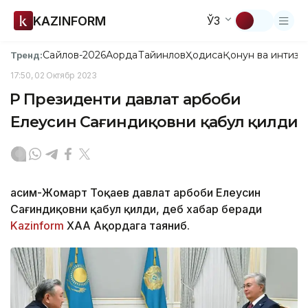
KAZINFORM
ЎЗ
Сайлов-2026
Ақорда
Тайинлов
Ҳодиса
Қонун ва интизо
Тренд:
17:50, 02 Октябр 2023
ҚР Президенти давлат арбоби
Елеусин Сағиндиқовни қабул қилди
Қасим-Жомарт Тоқаев давлат арбоби Елеусин
Сағиндиқовни қабул қилди, деб хабар беради
Kazinform
ХАА Ақордага таяниб.