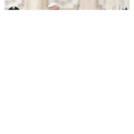
Фото: Ақорда
— Никол Пашинян илиқ сўзлар учун
миннатдорчилик билдирди ва Қозоғистон
Президенти ва халқига Қурултой
сайловларини муваффақиятли ўтказишни
тилади. Президент ва Бош вазир
Қозоғистон-Арманистон