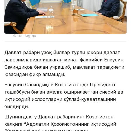
Фото: Ақорда
Давлат раҳбари узоқ йиллар турли юқори давлат
лавозимларида ишлаган меҳнат фахрийси Елеусин
Сағиндиқов билан учрашиб, мамлакат тараққиёти
юзасидан фикр алмашди.
Елеусин Сағиндиқов Қозоғистонда Президент
ташаббуси билан амалга оширилаётган сиёсий ва
иқтисодий ислоҳотларни қўллаб-қувватлашини
билдирди.
Шунингдек, у Давлат раҳбарининг Қозоғистон
халқига “Адолатли Қозоғистоннинг иқтисодий