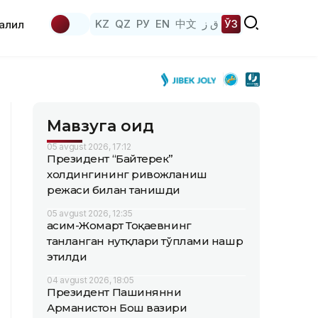
KZ
QZ
РУ
EN
中文
ق ز
ЎЗ
аҳлил
Мавзуга оид
05 avgust 2026, 17:12
Президент “Байтерек”
холдингининг ривожланиш
режаси билан танишди
05 avgust 2026, 12:35
Қасим-Жомарт Тоқаевнинг
танланган нутқлари тўплами нашр
этилди
04 avgust 2026, 18:05
Президент Пашинянни
Арманистон Бош вазири