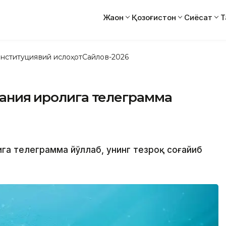
Жаҳон
Қозоғистон
Сиёсат
Т
нституциявий ислоҳот
Сайлов-2026
ания Қиролига телеграмма
га телеграмма йўллаб, унинг тезроқ соғайиб