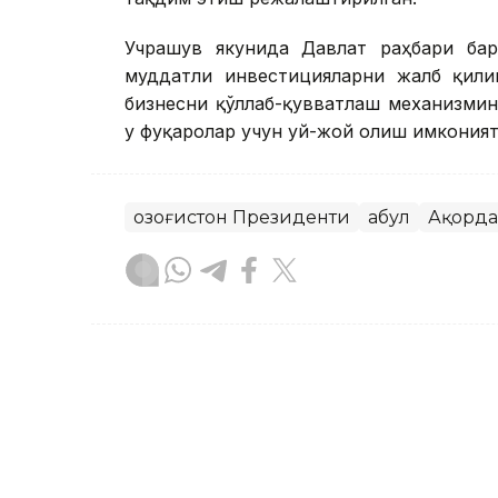
Учрашув якунида Давлат раҳбари ба
муддатли инвестицияларни жалб қили
бизнесни қўллаб-қувватлаш механизми
у фуқаролар учун уй-жой олиш имкония
Қозоғистон Президенти
Қабул
Ақорда
Бекабат Узаков
Муаллиф
18:05, 04 Август 2026