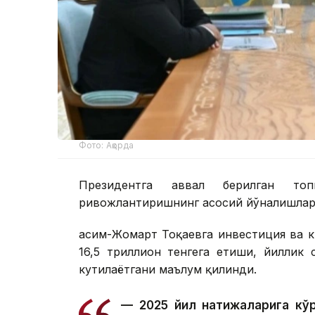
Фото: Ақорда
Президентга аввал берилган топ
ривожлантиришнинг асосий йўналишлари
Қасим-Жомарт Тоқаевга инвестиция ва к
16,5 триллион тенгега етиши, йиллик
кутилаётгани маълум қилинди.
— 2025 йил натижаларига кўр