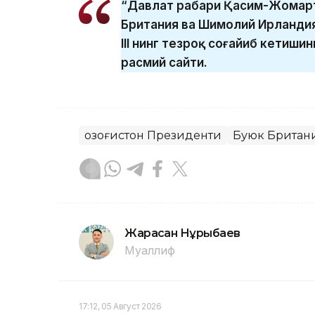
“Давлат раҳбари Қасим-Жомар
Британия ва Шимолий Ирланди
III нинг тезроқ соғайиб кетиши
расмий сайти.
Қозоғистон Президенти
Буюк Британ
Жарасқан Нұрыбаев
Муаллиф
17:12, 05 Август 2026