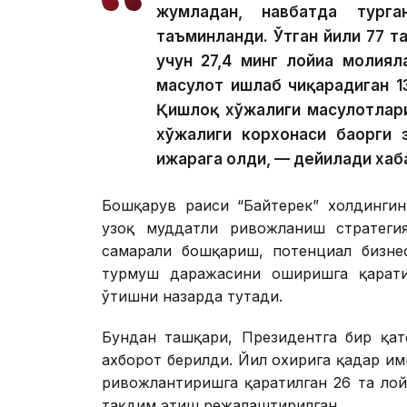
жумладан, навбатда тург
таъминланди. Ўтган йили 77 та
учун 27,4 минг лойиҳа молия
маҳсулот ишлаб чиқарадиган 1
Қишлоқ хўжалиги маҳсулотлар
хўжалиги корхонаси баҳорги 
ижарага олди, — дейилади хаб
Бошқарув раиси “Байтерек” холдингин
узоқ муддатли ривожланиш стратегия
самарали бошқариш, потенциал бизне
турмуш даражасини оширишга қарати
ўтишни назарда тутади.
Бундан ташқари, Президентга бир қат
ахборот берилди. Йил охирига қадар и
ривожлантиришга қаратилган 26 та ло
тақдим этиш режалаштирилган.