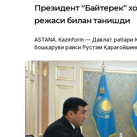
Президент “Байтерек” 
режаси билан танишди
ASTANА. Каzinform — Давлат раҳбари
бошқаруви раиси Рустам Қарағойшинни