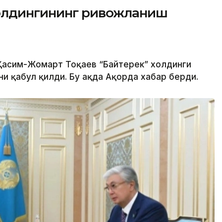
холдингининг ривожланиш
 Қасим-Жомарт Тоқаев “Байтерек” холдинги
 қабул қилди. Бу ҳақда Ақорда хабар берди.