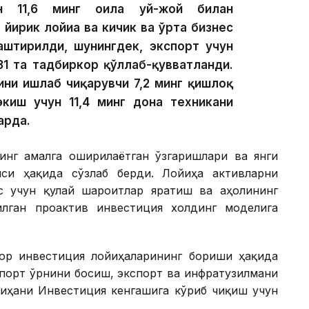
ан 11,6 минг оила уй-жой билан
 йирик лойиҳа ва кичик ва ўрта бизнес
лаштирилди, шунингдек, экспорт учун
31 та тадбиркор қўллаб-қувватланди.
ини ишлаб чиқарувчи 7,2 минг қишлоқ
экиш учун 11,4 минг дона техникани
арда.
инг амалга оширилаётган ўзгаришлари ва янги
си ҳақида сўзлаб берди. Лойиҳа активларни
с учун қулай шароитлар яратиш ва аҳолининг
лган проактив инвестиция холдинг моделига
ор инвестиция лойиҳаларининг бориши ҳақида
мпорт ўрнини босиш, экспорт ва инфратузилмани
йиҳани Инвестиция кенгашига кўриб чиқиш учун