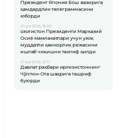
Президент Япония Бош вазирига
ҳамдардлик телеграммасини
юборди
31 iyul 2026, 15:00
Қозоғистон Президенти Марказий
Осиё мамлакатлари учун узоқ
муддатли ҳамкорлик режасини
ишлаб чиқишни таклиф қилди
31 iyul 2026, 12:11
Давлат раҳбари Қирғизистоннинг
Чўлпон-Ота шаҳрига ташриф
буюрди