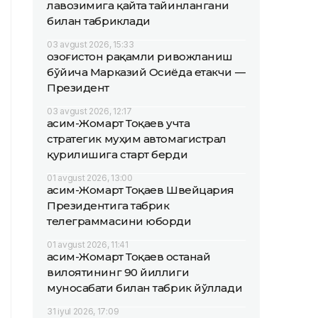
лавозимига қайта тайинлангани
билан табриклади
03 avgust 2026, 15:33
Қозоғистон рақамли ривожланиш
бўйича Марказий Осиёда етакчи —
Президент
03 avgust 2026, 12:17
Қасим-Жомарт Тоқаев учта
стратегик муҳим автомагистрал
қурилишига старт берди
01 avgust 2026, 13:00
Қасим-Жомарт Тоқаев Швейцария
Президентига табрик
телеграммасини юборди
01 avgust 2026, 11:41
Қасим-Жомарт Тоқаев Қостанай
вилоятининг 90 йиллиги
муносабати билан табрик йўллади
31 iyul 2026, 17:09