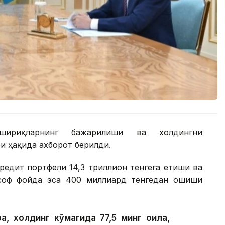
шириқларнинг бажарилиши ва холдингни
 ҳақида ахборот берилди.
редит портфели 14,3 триллион тенгега етиши ва
 соф фойда эса 400 миллиард тенгедан ошиши
а, холдинг кўмагида 77,5 минг оила,