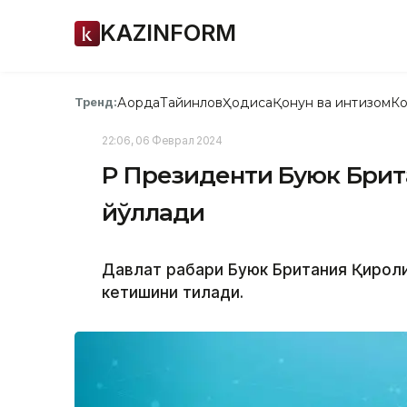
KAZINFORM
Ақорда
Тайинлов
Ҳодиса
Қонун ва интизом
Ко
Тренд:
22:06, 06 Феврал 2024
ҚР Президенти Буюк Брит
йўллади
Давлат раҳбари Буюк Британия Қироли
кетишини тилади.