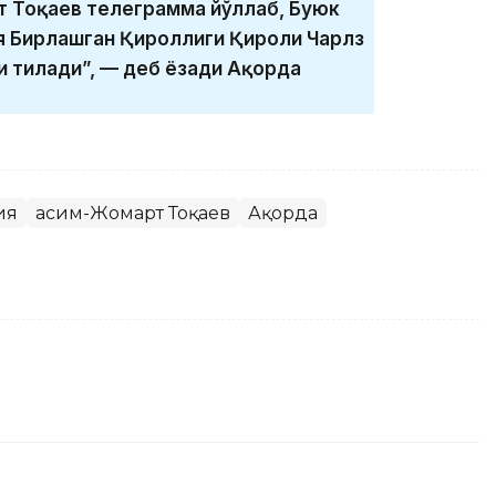
т Тоқаев телеграмма йўллаб, Буюк
я Бирлашган Қироллиги Қироли Чарлз
ни тилади”, — деб ёзади Ақорда
ия
Қасим-Жомарт Тоқаев
Ақорда