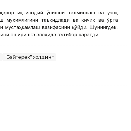
рқарор иқтисодий ўсишни таъминлаш ва узоқ
ш муҳимлигини таъкидлади ва кичик ва ўрта
ни мустаҳкамлаш вазифасини қўйди. Шунингдек,
тини оширишга алоҳида эътибор қаратди.
"Байтерек" холдинг