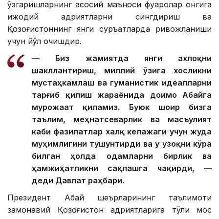
ўзгаришларнинг асосий маъноси фуқаролар онгига
ижодий қадриятларни сингдириш ва
Қозоғистоннинг янги суръатларда ривожланиши
учун йўл очишдир.
— Биз жамиятда янги ахлоқни
шакллантириш, миллий ўзига хосликни
мустаҳкамлаш ва гуманистик идеалларни
тарғиб қилиш жараёнида доимо Абайга
мурожаат қиламиз. Буюк шоир бизга
таълим, меҳнатсеварлик ва масъулият
каби фазилатлар халқ келажаги учун жуда
муҳимлигини тушунтирди ва у узоқни кўра
билган ҳолда одамларни бирлик ва
ҳамжиҳатликни сақлашга чақирди, —
деди Давлат раҳбари.
Президент Абай шеърларининг таълимоти
замонавий Қозоғистон қадриятларига тўлиқ мос