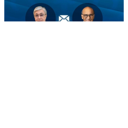
Фото: Ақорда
Қасим-Жомарт Тоқаев Тарман Шанмугаратнам ва
унинг ватандошларини Сингапурнинг миллий
байрами - Мустақиллик куни билан табриклади.
— Телеграммада Президент ушбу байрам
Сингапур халқи учун миллий бирлик,
давлат мустақиллиги ва барқарор
ривожланишнинг яққол рамзи сифатида
алоҳида аҳамиятга эга эканлигини