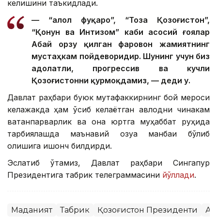
келишини таъкидлади.
— “Ҳалол фуқаро”, “Тоза Қозоғистон”,
“Қонун ва Интизом” каби асосий ғоялар
Абай орзу қилган фаровон жамиятнинг
мустаҳкам пойдеворидир. Шунинг учун биз
адолатли, прогрессив ва кучли
Қозоғистонни қурмоқдамиз, — деди у.
Давлат раҳбари буюк мутафаккирнинг бой мероси
келажакда ҳам ўсиб келаётган авлодни чинакам
ватанпарварлик ва она юртга муҳаббат руҳида
тарбиялашда маънавий озуқа манбаи бўлиб
қолишига ишонч билдирди.
Эслатиб ўтамиз, Давлат раҳбари Сингапур
Президентига табрик телеграммасини
йўллади
.
Маданият
Табрик
Қозоғистон Президенти
Ақ