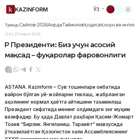
KAZINFORM
ЎЗ
Сайлов-2026
Ақорда
Тайинлов
Ҳодиса
Қонун ва интизо
Тренд:
11:42, 25 Апрел 2024
ҚР Президенти: Биз учун асосий
мақсад – фуқаролар фаровонлиги
ASTANA. Kazinform – Сув тошқинлари оқибатида
вайрон бўлган уй-жойларни тиклаш, жабрланган
аҳолининг нормал ҳаётга қайтишини таъминлаш
Президент сифатида менинг олдимдаги энг муҳим
вазифадир. Бу ҳақда Давлат раҳбари Қасим-Жомарт
Тоқаев “Бирлик. Янгиланиш. Тараққиёт” мавзусида
ўтказилаётган Қозоғистон халқи Ассамблеясининг