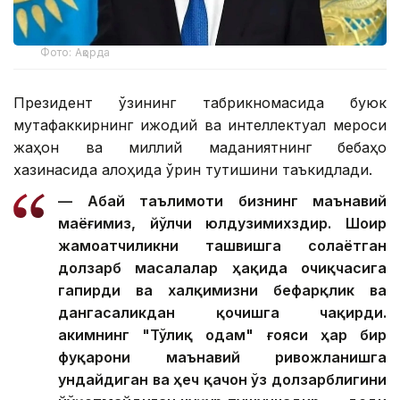
Фото: Ақорда
Президент ўзининг табрикномасида буюк
мутафаккирнинг ижодий ва интеллектуал мероси
жаҳон ва миллий маданиятнинг бебаҳо
хазинасида алоҳида ўрин тутишини таъкидлади.
— Абай таълимоти бизнинг маънавий
маёғимиз, йўлчи юлдузимихздир. Шоир
жамоатчиликни ташвишга солаётган
долзарб масалалар ҳақида очиқчасига
гапирди ва халқимизни бефарқлик ва
дангасаликдан қочишга чақирди.
Ҳакимнинг "Тўлиқ одам" ғояси ҳар бир
фуқарони маънавий ривожланишга
ундайдиган ва ҳеч қачон ўз долзарблигини