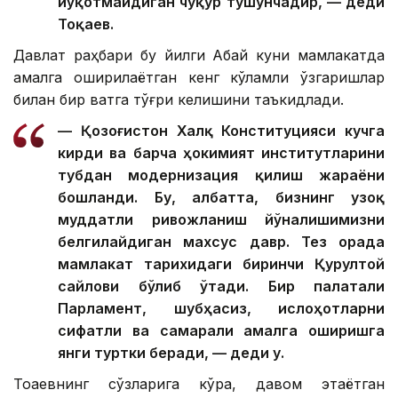
йўқотмайдиган чуқур тушунчадир, — деди
Тоқаев.
Давлат раҳбари бу йилги Абай куни мамлакатда
амалга оширилаётган кенг кўламли ўзгаришлар
билан бир вақтга тўғри келишини таъкидлади.
— Қозоғистон Халқ Конституцияси кучга
кирди ва барча ҳокимият институтларини
тубдан модернизация қилиш жараёни
бошланди. Бу, албатта, бизнинг узоқ
муддатли ривожланиш йўналишимизни
белгилайдиган махсус давр. Тез орада
мамлакат тарихидаги биринчи Қурултой
сайлови бўлиб ўтади. Бир палатали
Парламент, шубҳасиз, ислоҳотларни
сифатли ва самарали амалга оширишга
янги туртки беради, — деди у.
Тоқаевнинг сўзларига кўра, давом этаётган