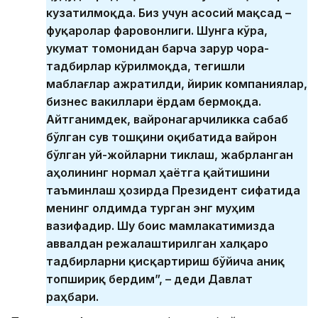
кузатилмоқда. Биз учун асосий мақсад –
фуқаролар фаровонлиги. Шунга кўра,
Ҳукумат томонидан барча зарур чора-
тадбирлар кўрилмоқда, тегишли
маблағлар ажратилди, йирик компаниялар,
бизнес вакиллари ёрдам бермоқда.
Айтганимдек, вайронагарчиликка сабаб
бўлган сув тошқини оқибатида вайрон
бўлган уй-жойларни тиклаш, жабрланган
аҳолининг нормал ҳаётга қайтишини
таъминлаш ҳозирда Президент сифатида
менинг олдимда турган энг муҳим
вазифадир. Шу боис мамлакатимизда
аввалдан режалаштирилган халқаро
тадбирларни қисқартириш бўйича аниқ
топшириқ бердим”, – деди Давлат
раҳбари.