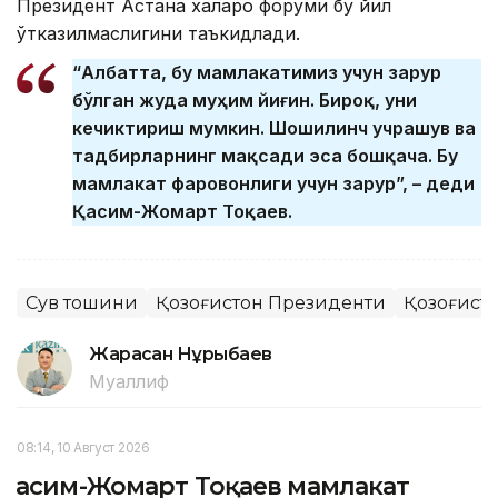
Президент Астана халқаро форуми бу йил
ўтказилмаслигини таъкидлади.
“Албатта, бу мамлакатимиз учун зарур
бўлган жуда муҳим йиғин. Бироқ, уни
кечиктириш мумкин. Шошилинч учрашув ва
тадбирларнинг мақсади эса бошқача. Бу
мамлакат фаровонлиги учун зарур”, – деди
Қасим-Жомарт Тоқаев.
Сув тошқини
Қозоғистон Президенти
Қозоғисто
Жарасқан Нұрыбаев
Муаллиф
08:14, 10 Август 2026
Қасим-Жомарт Тоқаев мамлакат