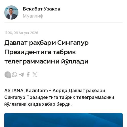
Бекабат Узаков
Муаллиф
11:00, 09 Август 2026
Давлат раҳбари Сингапур
Президентига табрик
телеграммасини йўллади
ASTANА. Кazinform – Ақорда Давлат раҳбари
Сингапур Президентига табрик телеграммасини
йўллагани ҳақида хабар берди.