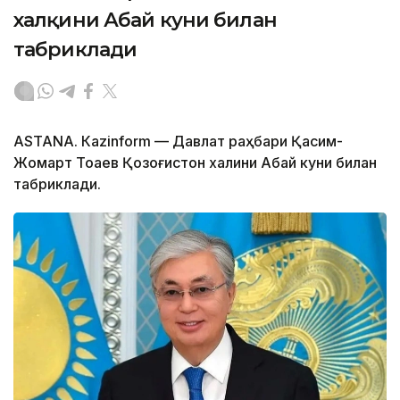
халқини Абай куни билан
табриклади
ASTANА. Кazinform — Давлат раҳбари Қасим-
Жомарт Тоқаев Қозоғистон халқини Абай куни билан
табриклади.