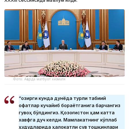
ХХХІІІ сессиясида маълум қилди.
Фото: Ақорда матбуот хизмати
“Ҳозирги кунда дунёда турли табиий
офатлар кучайиб бораётганига барчангиз
гувоҳ бўлдингиз. Қозоғистон ҳам катта
хавфга дуч келди. Мамлакатнинг кўплаб
ҳудудларида ҳалокатли сув тошқинлари