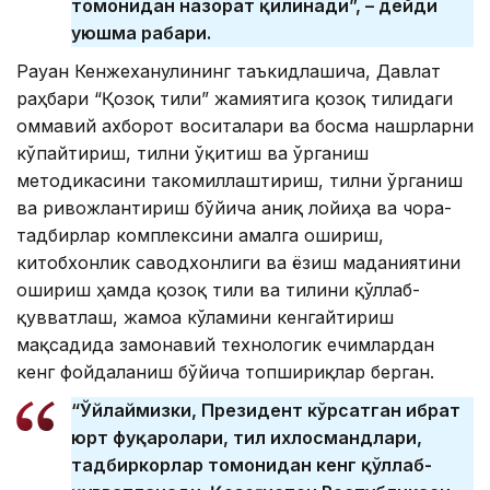
томонидан назорат қилинади”, – дейди
уюшма раҳбари.
Рауан Кенжеханулининг таъкидлашича, Давлат
раҳбари “Қозоқ тили” жамиятига қозоқ тилидаги
оммавий ахборот воситалари ва босма нашрларни
кўпайтириш, тилни ўқитиш ва ўрганиш
методикасини такомиллаштириш, тилни ўрганиш
ва ривожлантириш бўйича аниқ лойиҳа ва чора-
тадбирлар комплексини амалга ошириш,
китобхонлик саводхонлиги ва ёзиш маданиятини
ошириш ҳамда қозоқ тили ва тилини қўллаб-
қувватлаш, жамоа кўламини кенгайтириш
мақсадида замонавий технологик ечимлардан
кенг фойдаланиш бўйича топшириқлар берган.
“Ўйлаймизки, Президент кўрсатган ибрат
юрт фуқаролари, тил ихлосмандлари,
тадбиркорлар томонидан кенг қўллаб-