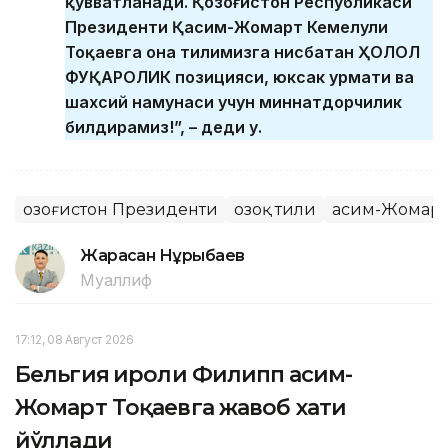
қувватланади. Қозоғистон Республикаси
Президенти Қасим-Жомарт Кемелули
Тоқаевга она тилимизга нисбатан ҲОЛОЛ
ФУҚАРОЛИК позицияси, юксак ҳурмати ва
шахсий намунаси учун миннатдорчилик
билдирамиз!”, – деди у.
Қозоғистон Президенти
Қозоқ тили
Қасим-Жомарт
Жарасқан Нұрыбаев
Муаллиф
17:12, 08 Август 2026
Бельгия Қироли Филипп Қасим-
Жомарт Тоқаевга жавоб хати
йўллади