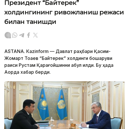
Президент “Байтерек”
холдингининг ривожланиш режаси
билан танишди
ASTANА. Каzinform — Давлат раҳбари Қасим-
Жомарт Тоқаев “Байтерек” холдинги бошқаруви
раиси Рустам Қарағойшинни қабул қилди. Бу ҳақда
Ақорда хабар берди.