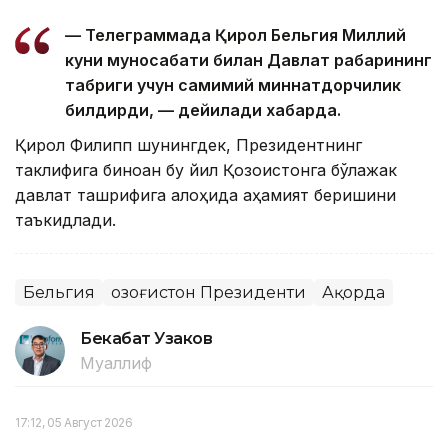
— Телеграммада Қирол Бельгия Миллий
куни муносабати билан Давлат раҳбарининг
табриги учун самимий миннатдорчилик
билдирди, — дейилади хабарда.
Қирол Филипп шунингдек, Президентнинг
таклифига биноан бу йил Қозоғистонга бўлажак
давлат ташрифига алоҳида аҳамият беришини
таъкидлади.
Бельгия
Қозоғистон Президенти
Ақорда
Бекабат Узаков
Муаллиф
17:12, 05 Август 2026