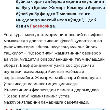
бўйича чора-тадбирлар яқинда якунланди
ва бугун Қасим-Жомарт Кемелули биринчи
бўлиб ушбу фондга 7 миллион тенге
миқдорида шахсий ҳисса қўшди”, – деб
ёзди у
Facebook
да.
Унга кўра, мазкур жамғарманинг асосий вазифаси
мамлакатда давлат тилини қўллаб-қувватлаш ва
ривожлантириш билан шуғулланувчи энг йирик
ташкилот – “Қозоқ тили” жамиятининг барқарор
ва узоқ муддатли ривожланишини таъминлашдан
иборат. Вақф фондининг ўзига хос хусусияти
шундаки, жамғармада йиғилган маблағлар
сарфланмайди. Жамғарма маблағлари бошқарувга
ўтказилади ва инвестиция қилинади.
Инвестицион фаолиятдан олинган даромадлар
“Қозоқ тили” жамиятининг устав
мажбуриятларини бажаришга сарфланади.