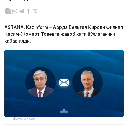
ASTANА. Кazinform – Ақорда Бельгия Қироли Филипп
Қасим-Жомарт Тоқаевга жавоб хати йўллаганини
хабар қилди.
Фото: Ақорда