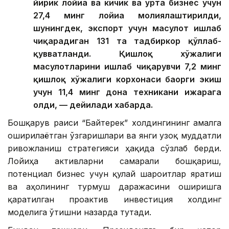
йирик лойиҳа ва кичик ва ўрта бизнес учун
27,4 минг лойиҳа молиялаштирилди,
шунингдек, экспорт учун маҳсулот ишлаб
чиқарадиган 131 та тадбиркор қўллаб-
қувватланди. Қишлоқ хўжалиги
маҳсулотларини ишлаб чиқарувчи 7,2 минг
қишлоқ хўжалиги корхонаси баҳорги экиш
учун 11,4 минг дона техникани ижарага
олди, — дейилади хабарда.
Бошқарув раиси “Байтерек” холдингининг амалга
оширилаётган ўзгаришлари ва янги узоқ муддатли
ривожланиш стратегияси ҳақида сўзлаб берди.
Лойиҳа активларни самарали бошқариш,
потенциал бизнес учун қулай шароитлар яратиш
ва аҳолининг турмуш даражасини оширишга
қаратилган проактив инвестиция холдинг
моделига ўтишни назарда тутади.