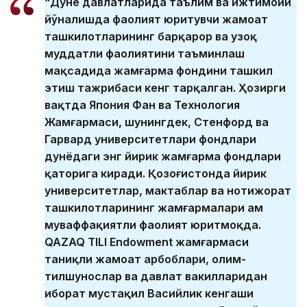
“Дунё давлатларида таълим ва ижтимоий
йўналишда фаолият юритувчи жамоат
ташкилотларининг барқарор ва узоқ
муддатли фаолиятини таъминлаш
мақсадида жамғарма фондини ташкил
этиш тажрибаси кенг тарқалган. Ҳозирги
вақтда Япония Фан ва Технология
Жамғармаси, шунингдек, Стенфорд ва
Гарвард университетлари фондлари
дунёдаги энг йирик жамғарма фондлари
қаторига киради. Қозоғистонда йирик
университетлар, мактаблар ва нотижорат
ташкилотларининг жамғармалари ҳам
муваффақиятли фаолият юритмоқда.
QAZAQ TILI Endowment жамғармаси
таниқли жамоат арбоблари, олим-
тилшунослар ва давлат вакилларидан
иборат мустақил Васийлик кенгаши