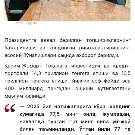
Фото: Ақорда
Президентга аввал берилган топшириқларнинг
бажарилиши ва холдингни ривожлантиришнинг
асосий йўналишлари ҳақида ахборот берилди.
Қасим-Жомарт Тоқаевга инвестиция ва кредит
портфели 14,3 триллион тенгега етиши ва 16,5
триллион тенгега етиши, йиллик соф фойда эса
400 миллиард тенгедан ошиши кутилаётгани
маълум қилинди.
— 2025 йил натижаларига кўра, холдинг
кўмагида 77,5 минг оила, жумладан,
навбатда турган 11,6 минг оила уй-жой
билан таъминланди. Ўтган йили 77 та