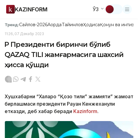
KAZINFORM
ЎЗ
Сайлов-2026
Ақорда
Тайинлов
Ҳодиса
Қонун ва интизо
Тренд:
11:26, 07 Декабр 2023
ҚР Президенти биринчи бўлиб
QAZAQ TILI жамғармасига шахсий
ҳисса қўшди
Хушхабарни “Халқаро “Қозоқ тили” жамияти” жамоат
бирлашмаси президенти Рауан Кенжеханули
етказди, деб хабар беради
Kazinform
.