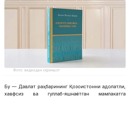
Фото: видеодан скриншот
Бу — Давлат раҳбарининг Қозоғистонни адолатли,
хавфсиз ва гуллаб-яшнаётган мамлакатга
айлантириш бўйича буюк идеалининг сўз билан
йўғрилган хулосаси.
– Азиз дўстлар! Сўзларнинг қадрини
тушунадиган ақлли, очиқ фикрли