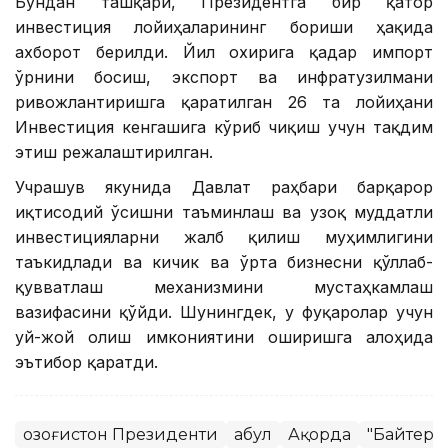
Бундан ташқари, Президентга бир қатор
инвестиция лойиҳаларининг бориши ҳақида
ахборот берилди. Йил охирига қадар импорт
ўрнини босиш, экспорт ва инфратузилмани
ривожлантиришга қаратилган 26 та лойиҳани
Инвестиция кенгашига кўриб чиқиш учун тақдим
этиш режалаштирилган.
Учрашув якунида Давлат раҳбари барқарор
иқтисодий ўсишни таъминлаш ва узоқ муддатли
инвестицияларни жалб қилиш муҳимлигини
таъкидлади ва кичик ва ўрта бизнесни қўллаб-
қувватлаш механизмини мустаҳкамлаш
вазифасини қўйди. Шунингдек, у фуқаролар учун
уй-жой олиш имкониятини оширишга алоҳида
эътибор қаратди.
Қозоғистон Президенти
Қабул
Ақорда
"Байтере