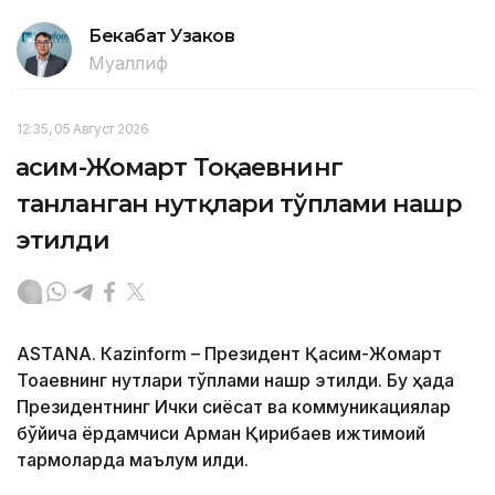
Бекабат Узаков
Муаллиф
12:35, 05 Август 2026
Қасим-Жомарт Тоқаевнинг
танланган нутқлари тўплами нашр
этилди
ASTANА. Кazinform – Президент Қасим-Жомарт
Тоқаевнинг нутқлари тўплами нашр этилди. Бу ҳақда
Президентнинг Ички сиёсат ва коммуникациялар
бўйича ёрдамчиси Арман Қириқбаев ижтимоий
тармоқларда маълум қилди.