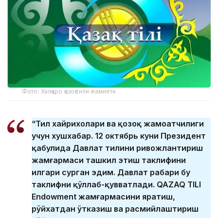
Фото: Халқаро қозоқ тили жамияти
“Тил хайрихоҳлари ва қозоқ жамоатчилиги
учун хушхабар. 12 октябрь куни Президент
қабулида Давлат тилини ривожлантириш
жамғармаси ташкил этиш таклифини
илгари сурган эдим. Давлат раҳбари бу
таклифни қўллаб-қувватлади. QAZAQ TILI
Endowment жамғармасини яратиш,
рўйхатдан ўтказиш ва расмийлаштириш