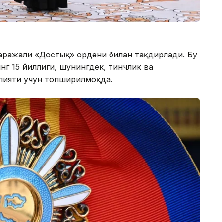
аражали «Достық» ордени билан тақдирлади. Бу
нг 15 йиллиги, шунингдек, тинчлик ва
лияти учун топширилмоқда.