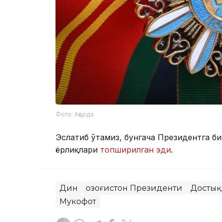
Фото: Ақорда
Эслатиб ўтамиз, бунгача Президентга б
ёрлиқлари
топширилган эди
.
Дин
Қозоғистон Президенти
Достық
Мукофот