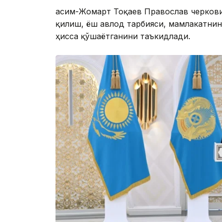
Қасим-Жомарт Тоқаев Православ черкови
қилиш, ёш авлод тарбияси, мамлакатнин
ҳисса қўшаётганини таъкидлади.