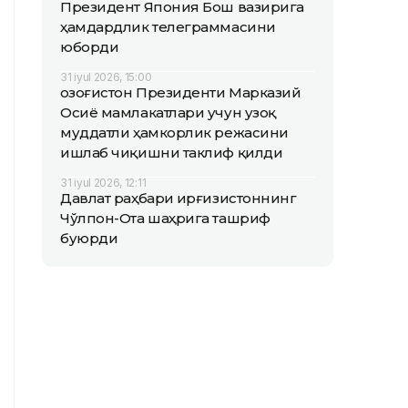
Президент Япония Бош вазирига
ҳамдардлик телеграммасини
юборди
31 iyul 2026, 15:00
Қозоғистон Президенти Марказий
Осиё мамлакатлари учун узоқ
муддатли ҳамкорлик режасини
ишлаб чиқишни таклиф қилди
31 iyul 2026, 12:11
Давлат раҳбари Қирғизистоннинг
Чўлпон-Ота шаҳрига ташриф
буюрди