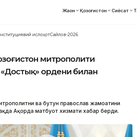
Жаҳон
Қозоғистон
Сиёсат
Т
нституциявий ислоҳот
Сайлов-2026
 Қозоғистон митрополити
 «Достық» ордени билан
митрополитни ва бутун православ жамоатини
ҳақда Ақорда матбуот хизмати хабар берди.