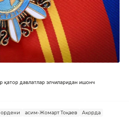
ир қатор давлатлар элчиларидан ишонч
 ордени
Қасим-Жомарт Тоқаев
Ақорда