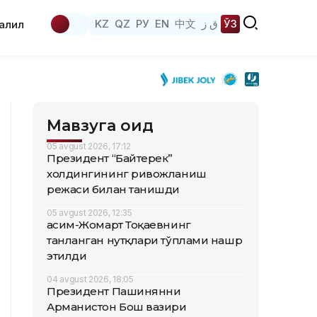
KZ
QZ
РУ
EN
中文
ق ز
ЎЗ
аҳлил
Мавзуга оид
05 avgust 2026, 17:12
Президент “Байтерек”
холдингининг ривожланиш
режаси билан танишди
05 avgust 2026, 12:35
Қасим-Жомарт Тоқаевнинг
танланган нутқлари тўплами нашр
этилди
04 avgust 2026, 18:05
Президент Пашинянни
Арманистон Бош вазири