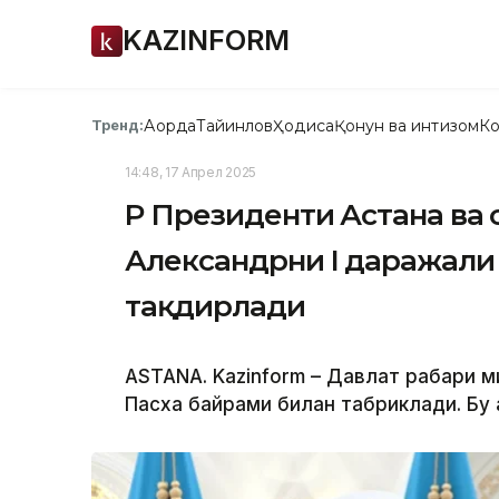
KAZINFORM
Ақорда
Тайинлов
Ҳодиса
Қонун ва интизом
Ко
Тренд:
14:48, 17 Апрел 2025
ҚР Президенти Астана ва
Александрни I даражали
тақдирлади
ASTANA. Kazinform – Давлат раҳбари 
Пасха байрами билан табриклади. Бу 