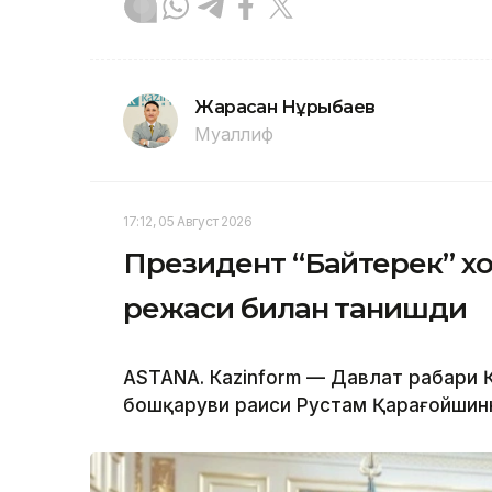
Жарасқан Нұрыбаев
Муаллиф
17:12, 05 Август 2026
Президент “Байтерек” 
режаси билан танишди
ASTANА. Каzinform — Давлат раҳбари
бошқаруви раиси Рустам Қарағойшинни