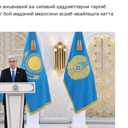
 анъанавий ва оилавий қадриятларни тарғиб
г бой маданий меросини асраб-авайлашга катта