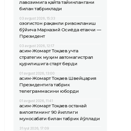
лавозимига қайта тайинлангани
билан табриклади
03 avgust 2026, 15:33
Қозоғистон рақамли ривожланиш
бўйича Марказий Осиёда етакчи —
Президент
03 avgust 2026, 12:17
Қасим-Жомарт Тоқаев учта
стратегик муҳим автомагистрал
қурилишига старт берди
01 avgust 2026, 13:00
Қасим-Жомарт Тоқаев Швейцария
Президентига табрик
телеграммасини юборди
01 avgust 2026, 11:41
Қасим-Жомарт Тоқаев Қостанай
вилоятининг 90 йиллиги
муносабати билан табрик йўллади
31 iyul 2026, 17:09