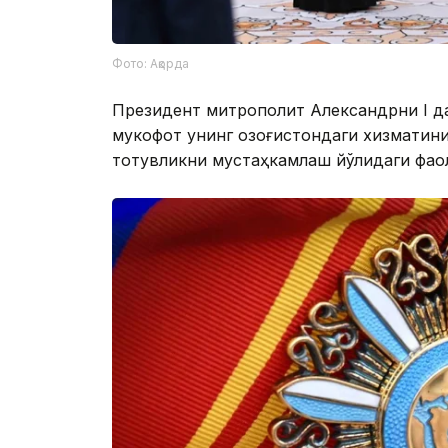
Фото: Ақорда
Президент митрополит Александрни I д
мукофот унинг Қозоғистондаги хизматини
тотувликни мустаҳкамлаш йўлидаги фао