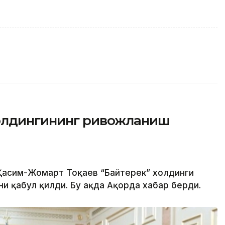
холдингининг ривожланиш
 Қасим-Жомарт Тоқаев “Байтерек” холдинги
 қабул қилди. Бу ҳақда Ақорда хабар берди.