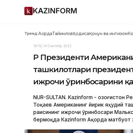
KAZINFORM
Ақорда
Тайинлов
Ҳодиса
Қонун ва интизом
Ко
Тренд:
16:19, 14 Сентябр 2022
ҚР Президенти Американ
ташкилотлари президен
ижрочи ўринбосарини қа
NUR-SULTAN. Kazinform - Қозоғистон 
Тоқаев Американинг йирик яҳудий т
раисининг ижрочи ўринбосари Малько
бермоқда Кazinform Ақорда матбуот 