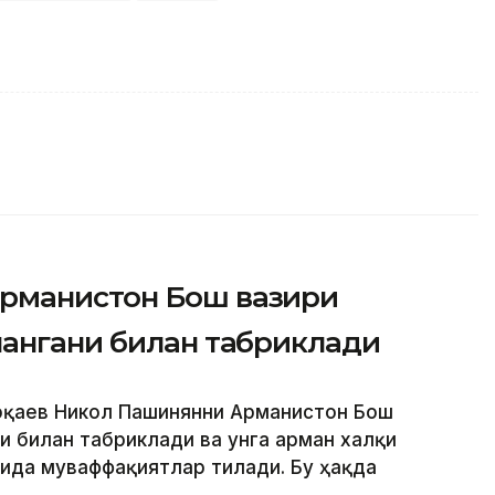
рманистон Бош вазири
лангани билан табриклади
Тоқаев Никол Пашинянни Арманистон Бош
и билан табриклади ва унга арман халқи
ида муваффақиятлар тилади. Бу ҳақда