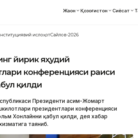
Жаҳон
Қозоғистон
Сиёсат
Т
нституциявий ислоҳот
Сайлов-2026
инг йирик яҳудий
тлари конференцияси раиси
бул қилди
Республикаси Президенти Қасим-Жомарт
ашкилотлари президентлари конференцияси
льм Хонлайнни қабул қилди, дея хабар
хизматига таяниб.