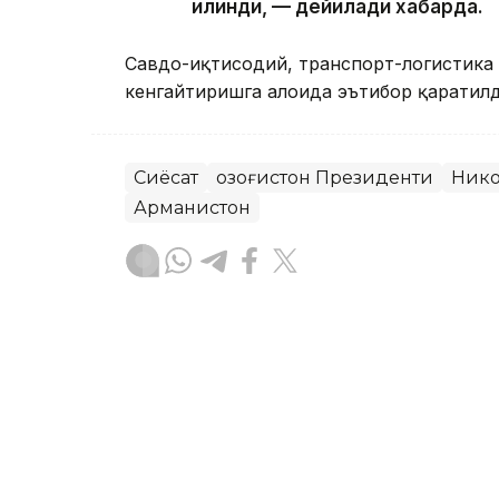
қилинди, — дейилади хабарда.
Савдо-иқтисодий, транспорт-логистика 
кенгайтиришга алоҳида эътибор қаратилд
Сиёсат
Қозоғистон Президенти
Ник
Арманистон
Бекабат Узаков
Муаллиф
14:41, 31 Июл 2026