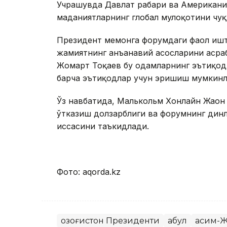
Учрашувда Давлат раҳбари ва Американин
маданиятларнинг глобал мулоқотини чу
Президент меҳмонга форумдаги фаол иш
жамиятнинг анъанавий асосларини асра
Жомарт Тоқаев бу одамларнинг эътиқод
барча эътиқодлар учун эришиш мумкинл
Ўз навбатида, Малькольм Хонлайн Жаҳон
ўтказиш долзарблиги ва форумнинг динл
ҳиссасини таъкидлади.
Фото: aqorda.kz
Қозоғистон Президенти
Қабул
Қасим-