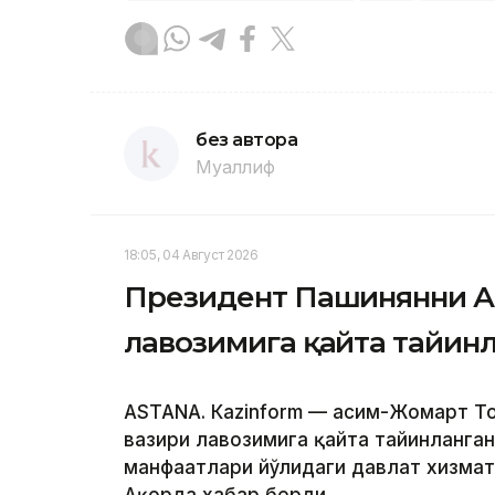
без автора
Муаллиф
18:05, 04 Август 2026
Президент Пашинянни А
лавозимига қайта тайин
ASTANА. Кazinform — Қасим-Жомарт 
вазири лавозимига қайта тайинланган
манфаатлари йўлидаги давлат хизмат