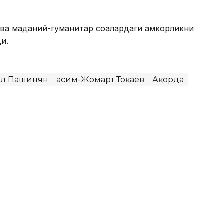
ва маданий-гуманитар соҳалардаги ҳамкорликни
и.
ол Пашинян
Қасим-Жомарт Тоқаев
Ақорда