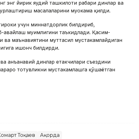
г энг йирик яҳудий ташкилоти раҳбари динлар ва
қурлаштириш масалаларини муҳокама қилди.
тироки учун миннатдорлик билдириб,
б-авайлаш муҳимлигини таъкидлади. Қасим-
и ва маънавиятини муттасил мустаҳкамлайдиган
игига ишонч билдирди.
 ва анъанавий динлар етакчилари съездини
араро тотувликни мустаҳкамлашга қўшаётган
Жомарт Тоқаев
Ақорда