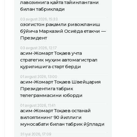
лавозимига қайта тайинлангани
билан табриклади
03 avgust 2026, 15:33
Қозоғистон рақамли ривожланиш
бўйича Марказий Осиёда етакчи —
Президент
03 avgust 2026, 12:17
Қасим-Жомарт Тоқаев учта
стратегик муҳим автомагистрал
қурилишига старт берди
01 avgust 2026, 13:00
Қасим-Жомарт Тоқаев Швейцария
Президентига табрик
телеграммасини юборди
01 avgust 2026, 11:41
Қасим-Жомарт Тоқаев Қостанай
вилоятининг 90 йиллиги
муносабати билан табрик йўллади
31 iyul 2026, 17:09