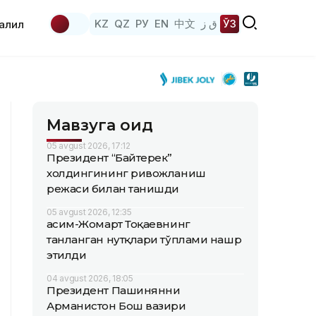
KZ
QZ
РУ
EN
中文
ق ز
ЎЗ
аҳлил
Мавзуга оид
05 avgust 2026, 17:12
Президент “Байтерек”
холдингининг ривожланиш
режаси билан танишди
05 avgust 2026, 12:35
Қасим-Жомарт Тоқаевнинг
танланган нутқлари тўплами нашр
этилди
04 avgust 2026, 18:05
Президент Пашинянни
Арманистон Бош вазири