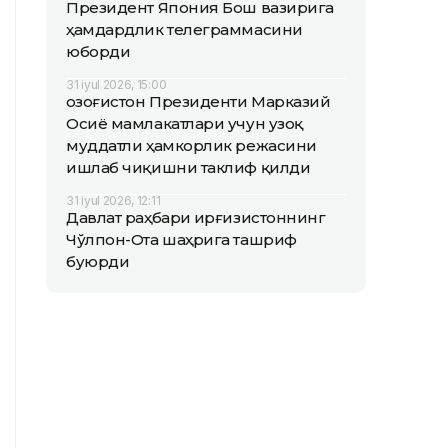
Президент Япония Бош вазирига
ҳамдардлик телеграммасини
юборди
31 iyul 2026, 15:00
Қозоғистон Президенти Марказий
Осиё мамлакатлари учун узоқ
муддатли ҳамкорлик режасини
ишлаб чиқишни таклиф қилди
31 iyul 2026, 12:11
Давлат раҳбари Қирғизистоннинг
Чўлпон-Ота шаҳрига ташриф
буюрди