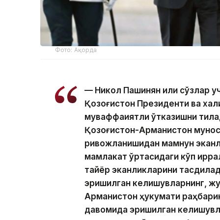
Фото: Ақорда
— Никол Пашинян илиқ сўзлар 
Қозоғистон Президенти ва хал
муваффақиятли ўтказишни тила
Қозоғистон-Арманистон мунос
ривожланишидан мамнун эканл
мамлакат ўртасидаги кўп қирр
тайёр эканликларини тасдиқлад
эришилган келишувларнинг, жу
Арманистон ҳукумати раҳбари
давомида эришилган келишувл