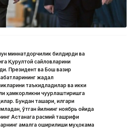
учун миннатдорчилик билдирди ва
қига Қурултой сайловларини
ди. Президент ва Бош вазир
абатларининг жадал
икларини таъкидладилар ва икки
али ҳамкорликни чуқурлаштиришга
илар. Бундан ташқари, илгари
младан, ўтган йилнинг ноябрь ойида
нинг Астанага расмий ташрифи
арнинг амалга оширилиши муҳокама