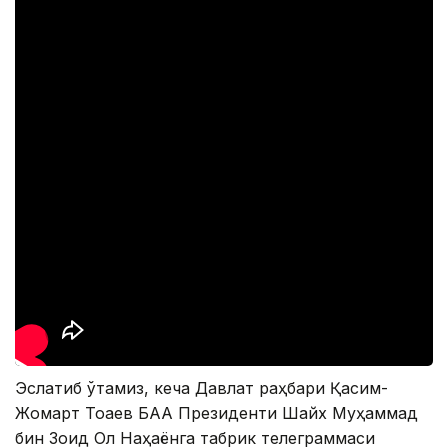
Эслатиб ўтамиз, кеча Давлат раҳбари Қасим-
Жомарт Тоқаев БАА Президенти Шайх Муҳаммад
бин Зоид Ол Наҳаёнга табрик телеграммаси