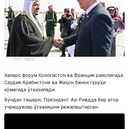
Фото: Ақорда
Халқаро форум Қозоғистон ва Франция раислигида
Саудия Арабистони ва Жаҳон банки гуруҳи
кўмагида ўтказилади.
Бундан ташқари, Президент Ар-Риёдда бир қатор
учрашувлар ўтказишни режалаштирган.