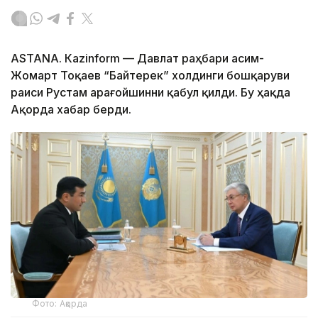
ASTANА. Каzinform — Давлат раҳбари Қасим-
Жомарт Тоқаев “Байтерек” холдинги бошқаруви
раиси Рустам Қарағойшинни қабул қилди. Бу ҳақда
Ақорда хабар берди.
Фото: Ақорда