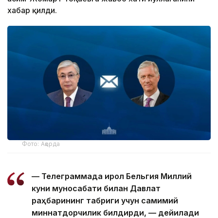
хабар қилди.
Фото: Ақорда
— Телеграммада Қирол Бельгия Миллий
куни муносабати билан Давлат
раҳбарининг табриги учун самимий
миннатдорчилик билдирди, — дейилади