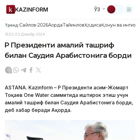
KAZINFORM
ЎЗ
Сайлов-2026
Ақорда
Тайинлов
Ҳодиса
Қонун ва интизо
Тренд:
15:52, 03 Декабр 2024
ҚР Президенти амалий ташриф
билан Саудия Арабистонига борди
ASTANA. Kazinform – ҚР Президенти Қасим-Жомарт
Тоқаев One Water саммитида иштирок этиш учун
амалий ташриф билан Саудия Арабистонига борди,
деб хабар беради Ақорда.