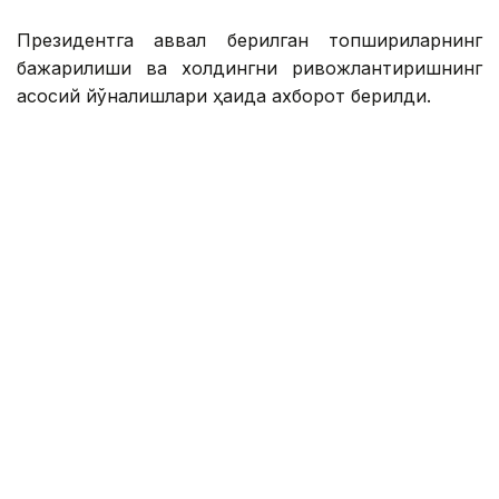
Президентга аввал берилган топшириқларнинг
бажарилиши ва холдингни ривожлантиришнинг
асосий йўналишлари ҳақида ахборот берилди.
Қасим-Жомарт Тоқаевга инвестиция ва кредит
портфели 14,3 триллион тенгега етиши ва 16,5
триллион тенгега етиши, йиллик соф фойда эса
400 миллиард тенгедан ошиши кутилаётгани
маълум қилинди.
— 2025 йил натижаларига кўра, холдинг
кўмагида 77,5 минг оила, жумладан,
навбатда турган 11,6 минг оила уй-жой
билан таъминланди. Ўтган йили 77 та
йирик лойиҳа ва кичик ва ўрта бизнес учун
27,4 минг лойиҳа молиялаштирилди,
шунингдек, экспорт учун маҳсулот ишлаб
чиқарадиган 131 та тадбиркор қўллаб-