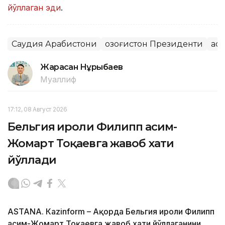
йўллаган эди
.
Саудия Арабистони
Қозоғистон Президенти
Қас
Жарасқан Нұрыбаев
Муаллиф
17:12, 08 Август 2026
Бельгия Қироли Филипп Қасим-
Жомарт Тоқаевга жавоб хати
йўллади
ASTANА. Кazinform – Ақорда Бельгия Қироли Филипп
Қасим-Жомарт Тоқаевга жавоб хати йўллаганини