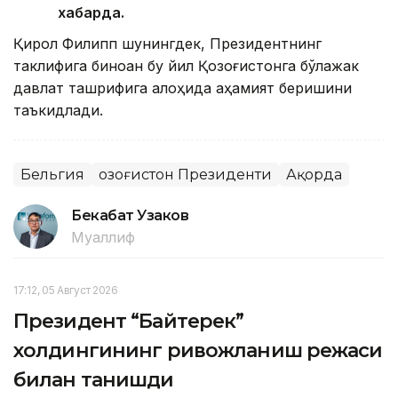
хабарда.
Қирол Филипп шунингдек, Президентнинг
таклифига биноан бу йил Қозоғистонга бўлажак
давлат ташрифига алоҳида аҳамият беришини
таъкидлади.
Бельгия
Қозоғистон Президенти
Ақорда
Бекабат Узаков
Муаллиф
17:12, 05 Август 2026
Президент “Байтерек”
холдингининг ривожланиш режаси
билан танишди