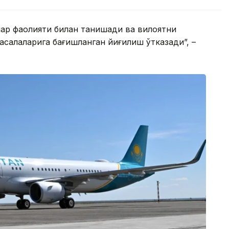
лар фаолияти билан танишади ва вилоятни
алаларига бағишланган йиғилиш ўтказади”, –