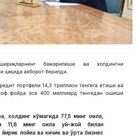
шириқларнинг бажарилиши ва холдингни
 ҳақида ахборот берилди.
редит портфели 14,3 триллион тенгега етиши ва
 соф фойда эса 400 миллиард тенгедан ошиши
а, холдинг кўмагида 77,5 минг оила,
ан 11,6 минг оила уй-жой билан
 йирик лойиҳа ва кичик ва ўрта бизнес