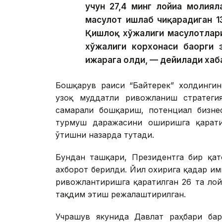
учун 27,4 минг лойиҳа молия
маҳсулот ишлаб чиқарадиган 1
Қишлоқ хўжалиги маҳсулотлар
хўжалиги корхонаси баҳорги 
ижарага олди, — дейилади хаб
Бошқарув раиси “Байтерек” холдингин
узоқ муддатли ривожланиш стратегия
самарали бошқариш, потенциал бизне
турмуш даражасини оширишга қарати
ўтишни назарда тутади.
Бундан ташқари, Президентга бир қат
ахборот берилди. Йил охирига қадар и
ривожлантиришга қаратилган 26 та ло
тақдим этиш режалаштирилган.
Учрашув якунида Давлат раҳбари ба