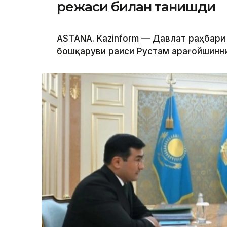
режаси билан танишди
ASTANА. Каzinform — Давлат раҳбари
бошқаруви раиси Рустам Қарағойшинни