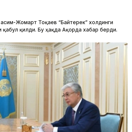
 Қасим-Жомарт Тоқаев “Байтерек” холдинги
 қабул қилди. Бу ҳақда Ақорда хабар берди.