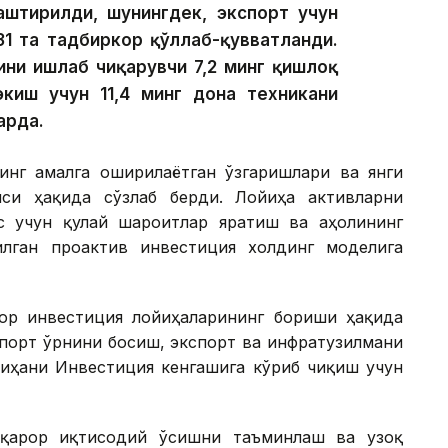
лаштирилди, шунингдек, экспорт учун
31 та тадбиркор қўллаб-қувватланди.
ини ишлаб чиқарувчи 7,2 минг қишлоқ
экиш учун 11,4 минг дона техникани
арда.
инг амалга оширилаётган ўзгаришлари ва янги
си ҳақида сўзлаб берди. Лойиҳа активларни
с учун қулай шароитлар яратиш ва аҳолининг
лган проактив инвестиция холдинг моделига
ор инвестиция лойиҳаларининг бориши ҳақида
мпорт ўрнини босиш, экспорт ва инфратузилмани
йиҳани Инвестиция кенгашига кўриб чиқиш учун
рқарор иқтисодий ўсишни таъминлаш ва узоқ