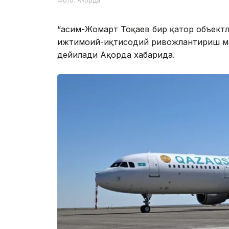
Фото: Акорда
“Қасим-Жомарт Тоқаев бир қатор объект
ижтимоий-иқтисодий ривожлантириш мас
дейилади Ақорда хабарида.