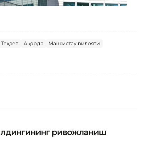
 Тоқаев
Ақорда
Манғистау вилояти
холдингининг ривожланиш