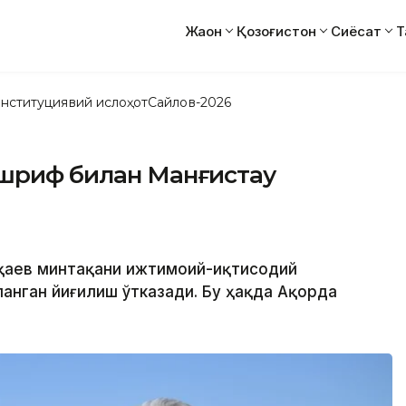
Жаҳон
Қозоғистон
Сиёсат
Т
нституциявий ислоҳот
Сайлов-2026
ашриф билан Манғистау
оқаев минтақани ижтимоий-иқтисодий
нган йиғилиш ўтказади. Бу ҳақда Ақорда