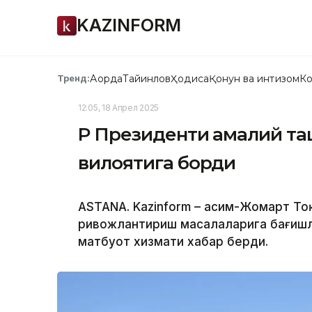
KAZINFORM
Ақорда
Тайинлов
Ҳодиса
Қонун ва интизом
Ко
Тренд:
12:05, 18 Апрел 2025
ҚР Президенти амалий т
вилоятига борди
ASTANA. Kazinform – Қасим-Жомарт Т
ривожлантириш масалаларига бағишла
матбуот хизмати хабар берди.