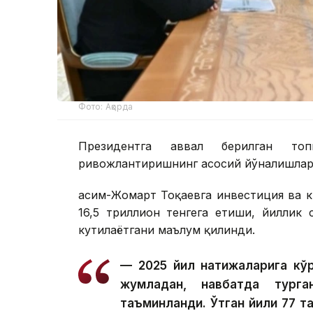
Фото: Ақорда
Президентга аввал берилган топ
ривожлантиришнинг асосий йўналишлари
Қасим-Жомарт Тоқаевга инвестиция ва к
16,5 триллион тенгега етиши, йиллик
кутилаётгани маълум қилинди.
— 2025 йил натижаларига кўр
жумладан, навбатда тург
таъминланди. Ўтган йили 77 та