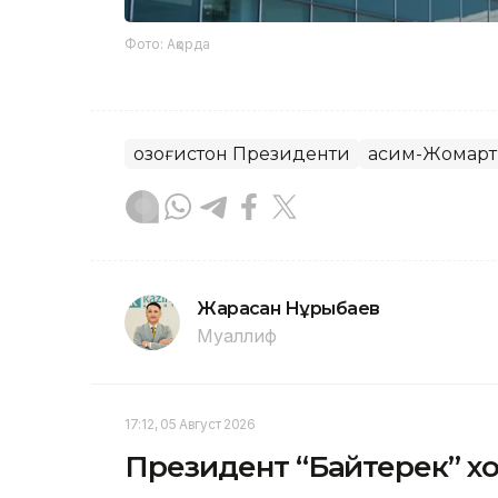
Фото: Ақорда
Қозоғистон Президенти
Қасим-Жомарт
Жарасқан Нұрыбаев
Муаллиф
17:12, 05 Август 2026
Президент “Байтерек” 