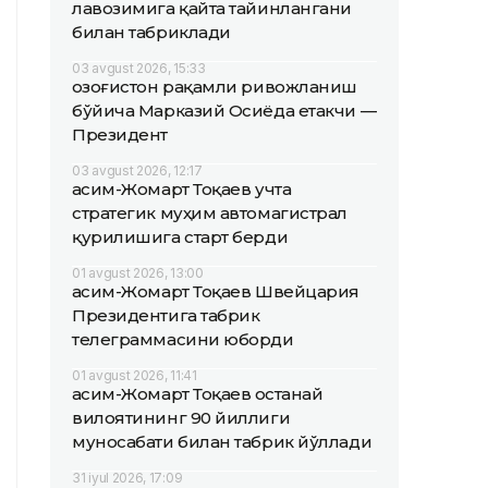
лавозимига қайта тайинлангани
билан табриклади
03 avgust 2026, 15:33
Қозоғистон рақамли ривожланиш
бўйича Марказий Осиёда етакчи —
Президент
03 avgust 2026, 12:17
Қасим-Жомарт Тоқаев учта
стратегик муҳим автомагистрал
қурилишига старт берди
01 avgust 2026, 13:00
Қасим-Жомарт Тоқаев Швейцария
Президентига табрик
телеграммасини юборди
01 avgust 2026, 11:41
Қасим-Жомарт Тоқаев Қостанай
вилоятининг 90 йиллиги
муносабати билан табрик йўллади
31 iyul 2026, 17:09