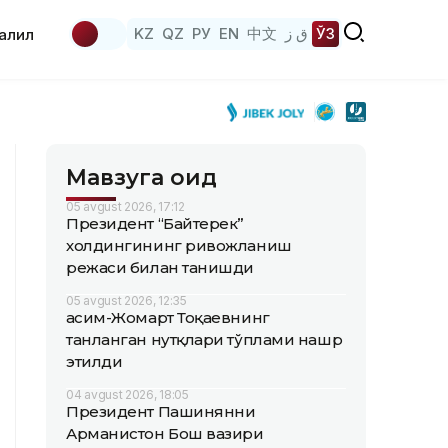
KZ
QZ
РУ
EN
中文
ق ز
ЎЗ
аҳлил
Мавзуга оид
05 avgust 2026, 17:12
Президент “Байтерек”
холдингининг ривожланиш
режаси билан танишди
05 avgust 2026, 12:35
Қасим-Жомарт Тоқаевнинг
танланган нутқлари тўплами нашр
этилди
04 avgust 2026, 18:05
Президент Пашинянни
Арманистон Бош вазири