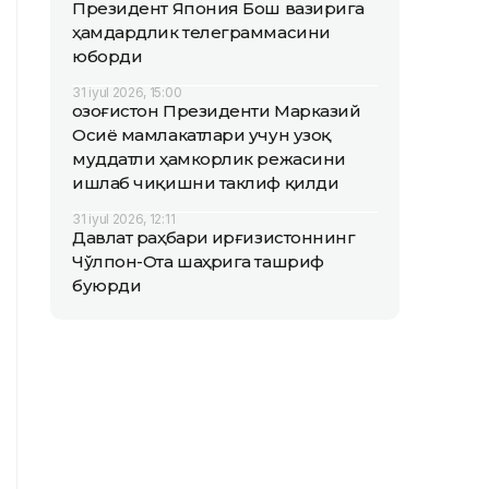
Президент Япония Бош вазирига
ҳамдардлик телеграммасини
юборди
31 iyul 2026, 15:00
Қозоғистон Президенти Марказий
Осиё мамлакатлари учун узоқ
муддатли ҳамкорлик режасини
ишлаб чиқишни таклиф қилди
31 iyul 2026, 12:11
Давлат раҳбари Қирғизистоннинг
Чўлпон-Ота шаҳрига ташриф
буюрди