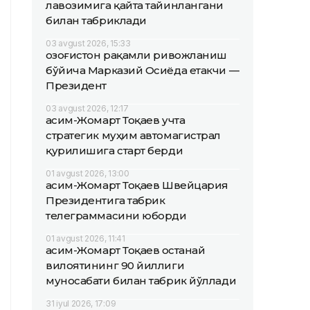
лавозимига қайта тайинлангани
билан табриклади
03 avgust 2026, 15:33
Қозоғистон рақамли ривожланиш
бўйича Марказий Осиёда етакчи —
Президент
03 avgust 2026, 12:17
Қасим-Жомарт Тоқаев учта
стратегик муҳим автомагистрал
қурилишига старт берди
01 avgust 2026, 13:00
Қасим-Жомарт Тоқаев Швейцария
Президентига табрик
телеграммасини юборди
01 avgust 2026, 11:41
Қасим-Жомарт Тоқаев Қостанай
вилоятининг 90 йиллиги
муносабати билан табрик йўллади
31 iyul 2026, 17:09