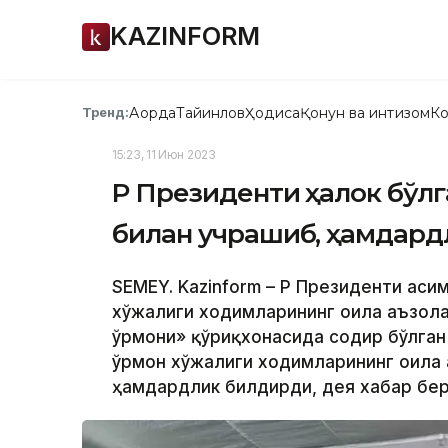
KAZINFORM
Ақорда
Тайинлов
Ҳодиса
Қонун ва интизом
Ко
Тренд:
15:23, 11 Июн 2023
ҚР Президенти ҳалок бўл
билан учрашиб, ҳамдар
SEMEY. Kazinform – ҚР Президенти Қа
хўжалиги ходимларининг оила аъзол
ўрмони» қўриқхонасида содир бўлган
ўрмон хўжалиги ходимларининг оила 
ҳамдардлик билдирди, дея хабар бер