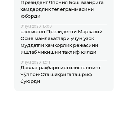
Президент Япония Бош вазирига
ҳамдардлик телеграммасини
юборди
31 iyul 2026, 15:00
Қозоғистон Президенти Марказий
Осиё мамлакатлари учун узоқ
муддатли ҳамкорлик режасини
ишлаб чиқишни таклиф қилди
31 iyul 2026, 12:11
Давлат раҳбари Қирғизистоннинг
Чўлпон-Ота шаҳрига ташриф
буюрди