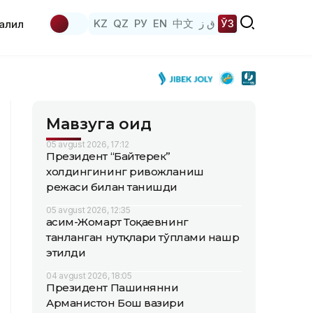
KZ
QZ
РУ
EN
中文
ق ز
ЎЗ
аҳлил
Мавзуга оид
05 avgust 2026, 17:12
Президент “Байтерек”
холдингининг ривожланиш
режаси билан танишди
05 avgust 2026, 12:35
Қасим-Жомарт Тоқаевнинг
танланган нутқлари тўплами нашр
этилди
04 avgust 2026, 18:05
Президент Пашинянни
Арманистон Бош вазири