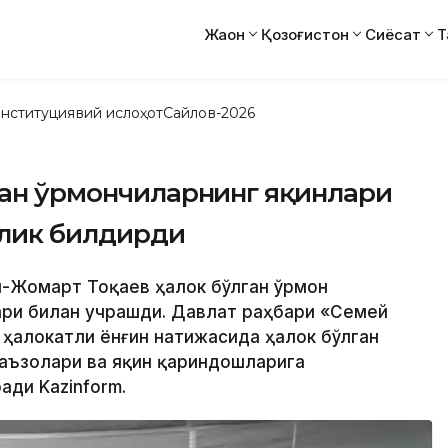
Жаҳон
Қозоғистон
Сиёсат
Т
нституциявий ислоҳот
Сайлов-2026
ган ўрмончиларнинг яқинлари
длик билдирди
сим-Жомарт Тоқаев ҳалок бўлган ўрмон
ари билан учрашди. Давлат раҳбари «Семей
 ҳалокатли ёнғин натижасида ҳалок бўлган
аъзолари ва яқин қариндошларига
ади Kazinform.