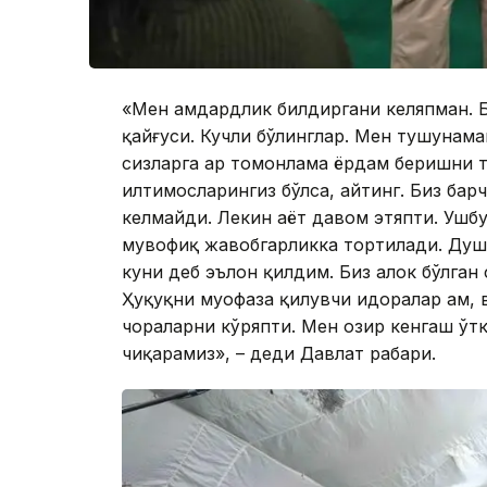
«Мен ҳамдардлик билдиргани келяпман. 
қайғуси. Кучли бўлинглар. Мен тушунама
сизларга ҳар томонлама ёрдам беришни 
илтимосларингиз бўлса, айтинг. Биз бар
келмайди. Лекин ҳаёт давом этяпти. Ушб
мувофиқ жавобгарликка тортилади. Ду
куни деб эълон қилдим. Биз ҳалок бўлган
Ҳуқуқни муҳофаза қилувчи идоралар ҳам, 
чораларни кўряпти. Мен ҳозир кенгаш ўтк
чиқарамиз», – деди Давлат раҳбари.