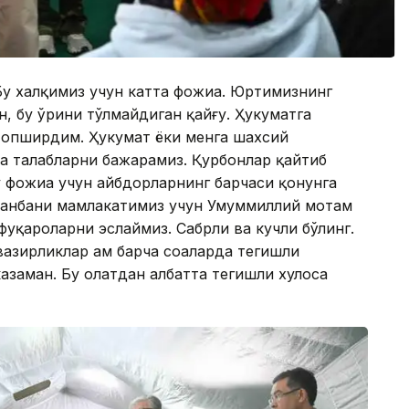
Бу халқимиз учун катта фожиа. Юртимизнинг
н, бу ўрини тўлмайдиган қайғу. Ҳукуматга
топширдим. Ҳукумат ёки менга шахсий
ча талабларни бажарамиз. Қурбонлар қайтиб
у фожиа учун айбдорларнинг барчаси қонунга
шанбани мамлакатимиз учун Умуммиллий мотам
 фуқароларни эслаймиз. Сабрли ва кучли бўлинг.
вазирликлар ҳам барча соҳаларда тегишли
азаман. Бу ҳолатдан албатта тегишли хулоса