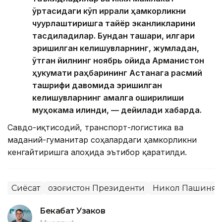
ўртасидаги кўп қиррали ҳамкорликни
чуқурлаштиришга тайёр эканликларини
тасдиқладилар. Бундан ташқари, илгари
эришилган келишувларнинг, жумладан,
ўтган йилнинг ноябрь ойида Арманистон
ҳукумати раҳбарининг Астанага расмий
ташрифи давомида эришилган
келишувларнинг амалга оширилиши
муҳокама қилинди, — дейилади хабарда.
Савдо-иқтисодий, транспорт-логистика ва
маданий-гуманитар соҳалардаги ҳамкорликни
кенгайтиришга алоҳида эътибор қаратилди.
Сиёсат
Қозоғистон Президенти
Никол Пашинян
Бекабат Узаков