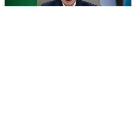
Фото: Ақорда
Учрашувдаги нутқида Давлат раҳбари Қирғиз
Республикаси Президенти Садир Жапаровга
самимий қабул ва анъанага мувофиқ норасмий
учрашувни ўтказиш ташаббуси учун самимий
миннатдорчилик билдирди.
– Қирғиз халқи — қозоқ халқи учун қардош халқ.
Биз ҳаммамиз бир туғишган халқмиз.
Ўртамизда шаклланган дўстлик, ишонч,
қариндошлик ва ўзаро қўллаб-қувватлаш