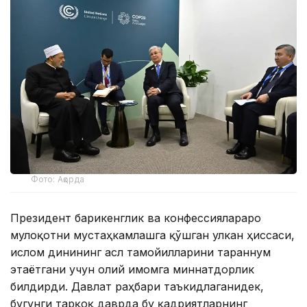
Фото: Ақорда
Президент бағрикенглик ва конфессиялараро
мулоқотни мустаҳкамлашга қўшган улкан ҳиссаси,
ислом динининг асл тамойилларини тараннум
этаётгани учун олий имомга миннатдорлик
билдирди. Давлат раҳбари таъкидлаганидек,
бугунги тарқоқ даврда бу қадриятларнинг