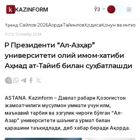
KAZINFORM
ЎЗ
Сайлов-2026
Ақорда
Тайинлов
Ҳодиса
Қонун ва интизо
Тренд:
21:23, 12 Ноябр 2024
ҚР Президенти “Ал-Азҳар”
университети олий имом-хатиби
Аҳмад ат-Тайиб билан суҳбатлашди
ASTANA. Kazinform – Давлат раҳбари Қозоғистон
жамоатчилиги мусулмон уммати учун илм,
маънавий тарбия ва эзгулик чироғи бўлган “Ал-
Азҳар” университети шаънига ҳурмат билан
қарашини таъкидлади, деб хабар беради Ақорда.