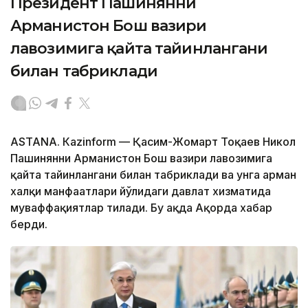
Президент Пашинянни
Арманистон Бош вазири
лавозимига қайта тайинлангани
билан табриклади
ASTANА. Кazinform — Қасим-Жомарт Тоқаев Никол
Пашинянни Арманистон Бош вазири лавозимига
қайта тайинлангани билан табриклади ва унга арман
халқи манфаатлари йўлидаги давлат хизматида
муваффақиятлар тилади. Бу ҳақда Ақорда хабар
берди.