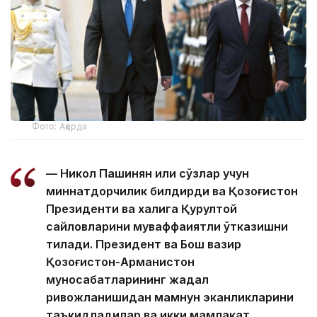
Фото: Ақорда
— Никол Пашинян илиқ сўзлар учун
миннатдорчилик билдирди ва Қозоғистон
Президенти ва халқига Қурултой
сайловларини муваффақиятли ўтказишни
тилади. Президент ва Бош вазир
Қозоғистон-Арманистон
муносабатларининг жадал
ривожланишидан мамнун эканликларини
таъкидладилар ва икки мамлакат