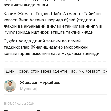
аҳамияти янада ошди.
Қасим-Жомарт Тоқаев Шайх Аҳмад ат-Тайибни
келаси йили Астана шаҳрида бўлиб ўтадиган
Жаҳон ва анъанавий динлар етакчиларининг VIII
Қурултойида иштирок этишга таклиф қилди.
Суҳбат чоғида диний таълим ва илмий
тадқиқотлар йўналишидаги ҳамкорликни
кенгайтириш имкониятлари муҳокама қилинди.
Дин
Қозоғистон Президенти
Қасим-Жомарт Тоқа
Жарасқан Нұрыбаев
Муаллиф
18:05, 04 Август 2026