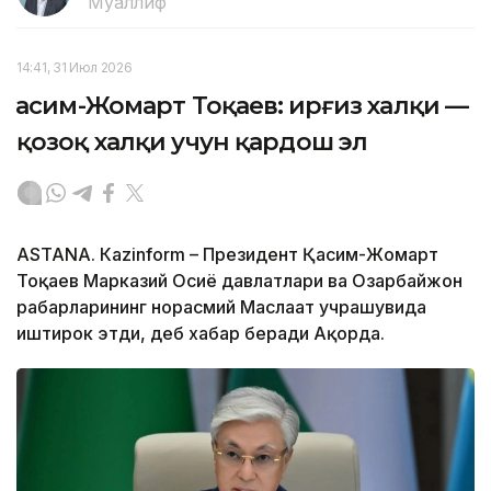
Муаллиф
14:41, 31 Июл 2026
Қасим-Жомарт Тоқаев: Қирғиз халқи —
қозоқ халқи учун қардош эл
ASTANА. Кazinform – Президент Қасим-Жомарт
Тоқаев Марказий Осиё давлатлари ва Озарбайжон
раҳбарларининг норасмий Маслаҳат учрашувида
иштирок этди, деб хабар беради Ақорда.