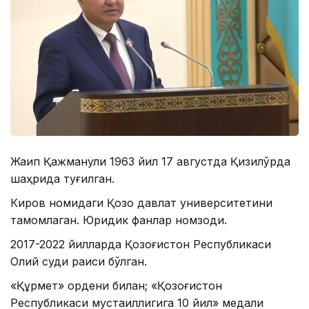
Жақип Қажманули 1963 йил 17 августда Қизилўрда
шаҳрида туғилган.
Киров номидаги Қозоқ давлат университетини
тамомлаган. Юридик фанлар номзоди.
2017-2022 йилларда Қозоғистон Республикаси
Олий суди раиси бўлган.
«Құрмет» ордени билан; «Қозоғистон
Республикаси мустақиллигига 10 йил» медали