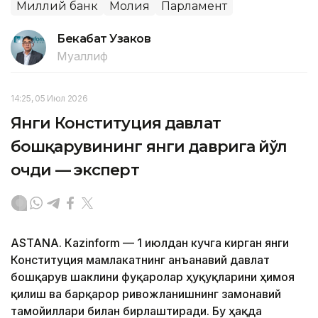
Миллий банк
Молия
Парламент
Бекабат Узаков
Муаллиф
14:25, 05 Июл 2026
Янги Конституция давлат
бошқарувининг янги даврига йўл
очди — эксперт
ASTANА. Кazinform — 1 июлдан кучга кирган янги
Конституция мамлакатнинг анъанавий давлат
бошқарув шаклини фуқаролар ҳуқуқларини ҳимоя
қилиш ва барқарор ривожланишнинг замонавий
тамойиллари билан бирлаштиради. Бу ҳақда