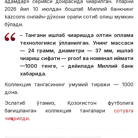
адамдар» серияси доирасида чиқарилган. Уларни
2026 йил 10 июлдан бошлаб Миллий банкнинг
kazcoins онлайн-дўкони орқали сотиб олиш мумкин
бўлади.
– Тангани ишлаб чиқаришда олтин қоплама
технологияси қўлланилган. Унинг массаси
— 24 грамм, диаметри — 37 мм, ишлаб
чиқариш сифати — proof ва номинал қиймати
—1000 тенге, – дейилади Миллий банк
хабарида.
Коллекция тангасининг умумий тиражи — 1000
дона.
Эслатиб ўтамиз, Қозоғистон футболига
бағишланган коллекция тангалари
сотувга
чиқарилди
.