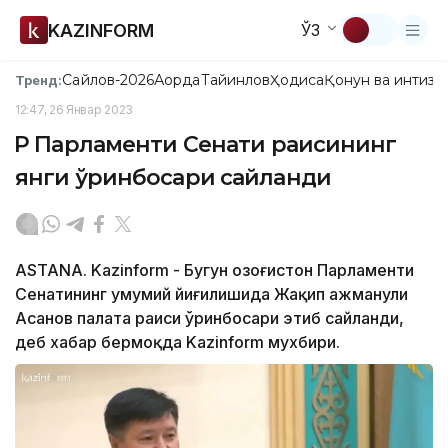
KAZINFORM
ЎЗ
Сайлов-2026
Ақорда
Тайинлов
Ҳодиса
Қонун ва интизо
Тренд:
12:47, 26 Январ 2023
ҚР Парламенти Сенати раисининг
янги ўринбосари сайланди
ASTANA. Kazinform - Бугун Қозоғистон Парламенти
Сенатининг умумий йиғилишида Жақип Қажманули
Асанов палата раиси ўринбосари этиб сайланди,
деб хабар бермоқда Kazinform мухбири.