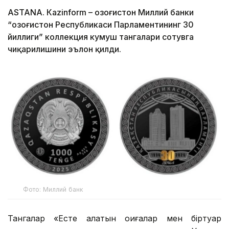
ASTANА. Кazinform – Қозоғистон Миллий банки
“Қозоғистон Республикаси Парламентининг 30
йиллиги” коллекция кумуш тангалари сотувга
чиқарилишини эълон қилди.
Фото: Миллий банк
Тангалар «Есте қалатын оқиғалар мен біртуар