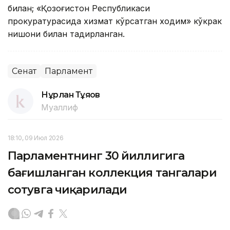
билан; «Қозоғистон Республикаси
прокуратурасида хизмат кўрсатган ходим» кўкрак
нишони билан тақдирланган.
Сенат
Парламент
Нұрлан Тұяқов
Муаллиф
18:10, 09 Июл 2026
Парламентнинг 30 йиллигига
бағишланган коллекция тангалари
сотувга чиқарилади