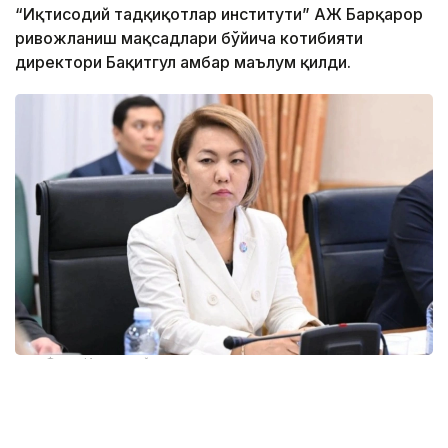
“Иқтисодий тадқиқотлар институти” АЖ Барқарор
ривожланиш мақсадлари бўйича котибияти
директори Бақитгул Қамбар маълум қилди.
Фото: Иқтисодий тадқиқотлар институти
Унинг сўзларига кўра, Конституция — ҳар қандай
давлат ривожланишининг пойдевори. Шунинг