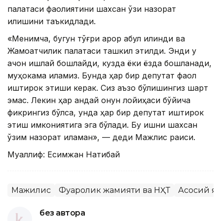
палатаси фаолиятини шахсан ўзи назорат
қилишини таъкидлади.
«Менимча, бугун тўғри қарор қабул қилинди ва
Жамоатчилик палатаси ташкил этилди. Энди у
қачон ишлай бошлайди, кузда ёки ёзда бошланади,
муҳокама қиламиз. Бунда ҳар бир депутат фаол
иштирок этиши керак. Сиз аъзо бўлишингиз шарт
эмас. Лекин ҳар қандай қонун лойиҳаси бўйича
фикрингиз бўлса, унда ҳар бир депутат иштирок
этиш имкониятига эга бўлади. Бу ишни шахсан
ўзим назорат қиламан», — деди Мажлис раиси.
Муаллиф: Есимжан Нақтибай
Мажилис
Фуқаролик жамияти ва НҲТ
Асосий я
без автора