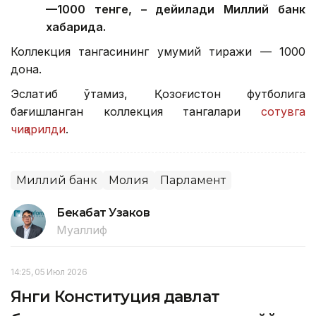
—1000 тенге, – дейилади Миллий банк
хабарида.
Коллекция тангасининг умумий тиражи — 1000
дона.
Эслатиб ўтамиз, Қозоғистон футболига
бағишланган коллекция тангалари
сотувга
чиқарилди
.
Миллий банк
Молия
Парламент
Бекабат Узаков
Муаллиф
14:25, 05 Июл 2026
Янги Конституция давлат