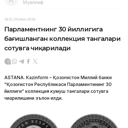
Муаллиф
18:10, 09 Июл 2026
Парламентнинг 30 йиллигига
бағишланган коллекция тангалари
сотувга чиқарилади
ASTANА. Кazinform – Қозоғистон Миллий банки
“Қозоғистон Республикаси Парламентининг 30
йиллиги” коллекция кумуш тангалари сотувга
чиқарилишини эълон қилди.