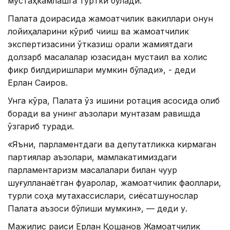
мустаҳкамлашга туртки бўлади.
Палата доирасида жамоатчилик вакиллари қонун
лойиҳаларини кўриб чиқиш ва жамоатчилик
экспертизасини ўтказиш орқали жамиятдаги
долзарб масалалар юзасидан мустақил ва холис
фикр билдиришлари мумкин бўлади», - деди
Ерлан Саиров.
Унга кўра, Палата ўз ишини ротация асосида олиб
боради ва унинг аъзолари мунтазам равишда
ўзгариб туради.
«Яъни, парламентдаги ва депутатликка кирмаган
партиялар аъзолари, мамлакатимиздаги
парламентаризм масалалари билан чуқур
шуғулланаётган фуқаролар, жамоатчилик фаоллари,
турли соҳа мутахассислари, сиёсатшунослар
Палата аъзоси бўлиши мумкин», — деди у.
Мажилис раиси Ерлан Қошанов Жамоатчилик