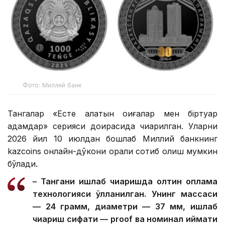
Фото: Миллий банк
Тангалар «Есте қалатын оқиғалар мен біртуар
адамдар» серияси доирасида чиқарилган. Уларни
2026 йил 10 июлдан бошлаб Миллий банкнинг
kazcoins онлайн-дўкони орқали сотиб олиш мумкин
бўлади.
– Тангани ишлаб чиқаришда олтин қоплама
технологияси қўлланилган. Унинг массаси
— 24 грамм, диаметри — 37 мм, ишлаб
чиқариш сифати — proof ва номинал қиймати