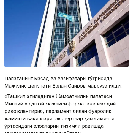
Палатанинг мақсад ва вазифалари тўғрисида
Мажилис депутати Ерлан Саиров маъруза қилди.
«Ташкил этиладиган Жамоатчилик палатаси
Миллий қурултой мажлиси форматини ижодий
ривожлантириб, парламент билан фуқаролик
жамияти вакиллари, экспертлар ҳамжамияти
ўртасидаги алоқаларни тизимли равишда