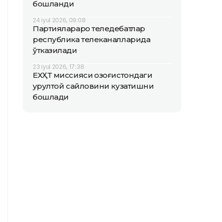
бошланди
24 iyul 2026, 09:08
Партиялараро теледебатлар
республика телеканалларида
ўтказилади
23 iyul 2026, 17:38
ЕХҲТ миссияси Қозоғистондаги
Қурултой сайловини кузатишни
бошлади