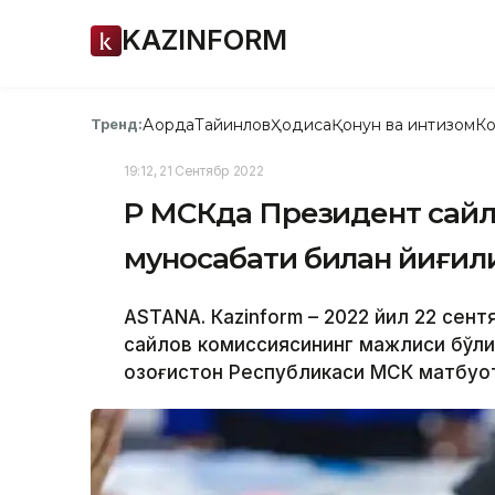
KAZINFORM
Ақорда
Тайинлов
Ҳодиса
Қонун ва интизом
Ко
Тренд:
19:12, 21 Сентябр 2022
ҚР МСКда Президент сай
муносабати билан йиғил
ASTANА. Кazinform – 2022 йил 22 сент
сайлов комиссиясининг мажлиси бўлиб
Қозоғистон Республикаси МСК матбуот