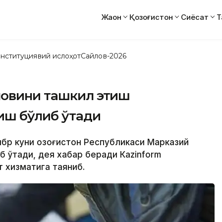
Жаҳон
Қозоғистон
Сиёсат
Т
нституциявий ислоҳот
Сайлов-2026
ловини ташкил этиш
иш бўлиб ўтади
ябр куни Қозоғистон Республикаси Марказий
 ўтади, дея хабар беради Кazinform
 хизматига таяниб.