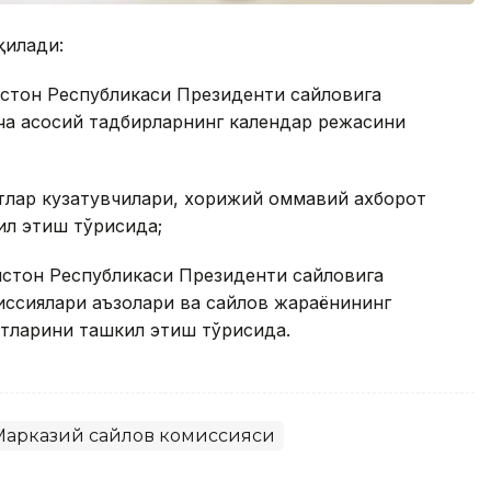
қилади:
оғистон Республикаси Президенти сайловига
ча асосий тадбирларнинг календар режасини
тлар кузатувчилари, хорижий оммавий ахборот
л этиш тўғрисида;
оғистон Республикаси Президенти сайловига
иссиялари аъзолари ва сайлов жараёнининг
тларини ташкил этиш тўғрисида.
Марказий сайлов комиссияси