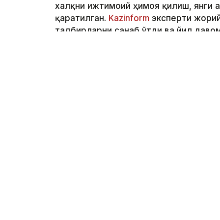
халқни ижтимоий ҳимоя қилиш, янги 
қаратилган.
Kazinform
эксперти жорий
тадбирларни санаб ўтди ва йил даво
аниқлади. Бир йил аввал Президент 
бажарилди, улар қозоғистонликлар ҳа
биргаликда кўрамиз.