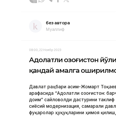
без автора
Муаллиф
08:00, 22 Ноябр 2023
Адолатли Қозоғистон йўл
қандай амалга оширилм
Давлат раҳбари Қасим-Жомарт Тоқаев
арафасида “Адолатли Қозоғистон: барч
доим” сайловолди дастурини таклиф 
сиёсий модернизация, самарали давл
фуқаролар ҳуқуқларини ҳимоя қилиш,