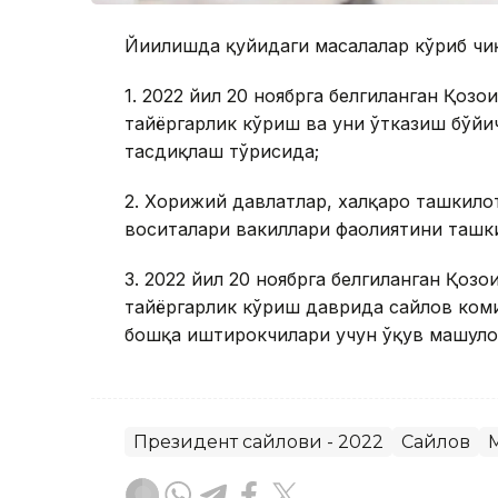
Йиғилишда қуйидаги масалалар кўриб чи
1. 2022 йил 20 ноябрга белгиланган Қоз
тайёргарлик кўриш ва уни ўтказиш бўйи
тасдиқлаш тўғрисида;
2. Хорижий давлатлар, халқаро ташкило
воситалари вакиллари фаолиятини ташки
3. 2022 йил 20 ноябрга белгиланган Қоз
тайёргарлик кўриш даврида сайлов ком
бошқа иштирокчилари учун ўқув машғуло
Президент сайлови - 2022
Сайлов