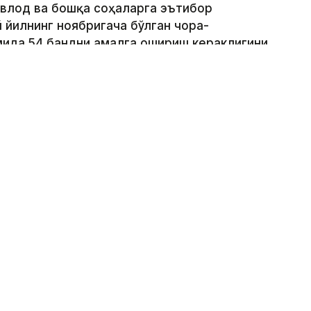
авлод ва бошқа соҳаларга эътибор
 йилнинг ноябригача бўлган чора-
мида 54 бандни амалга ошириш кераклигини
берган қандай муҳим топшириқлар
ётига қандай таъсир қилди – келинг,