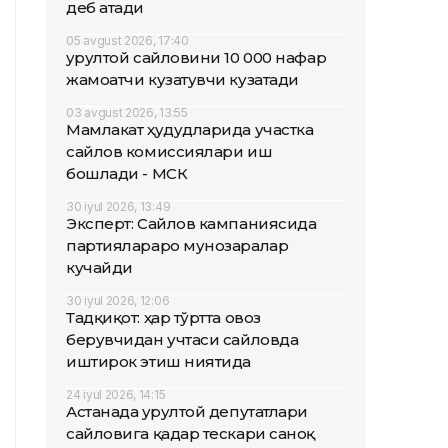
деб атади
05 avgust 2026, 17:40
Қурултой сайловини 10 000 нафар
жамоатчи кузатувчи кузатади
03 avgust 2026, 13:55
Мамлакат ҳудудларида участка
сайлов комиссиялари иш
бошлади - МСК
30 iyul 2026, 13:49
Эксперт: Сайлов кампаниясида
партиялараро мунозаралар
кучайди
30 iyul 2026, 12:06
Тадқиқот: ҳар тўртта овоз
берувчидан учтаси сайловда
иштирок этиш ниятида
24 iyul 2026, 14:15
Астанада Қурултой депутатлари
сайловига қадар тескари саноқ