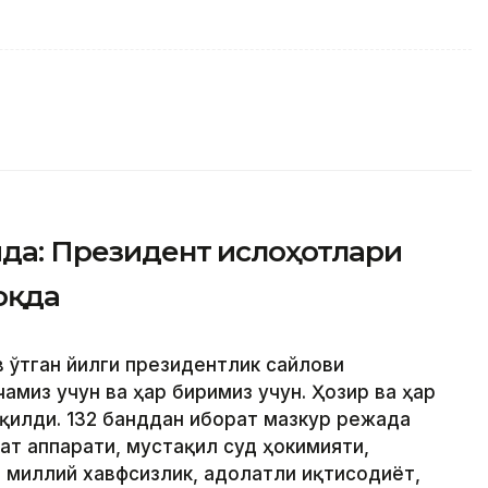
ида: Президент ислоҳотлари
оқда
 ўтган йилги президентлик сайлови
амиз учун ва ҳар биримиз учун. Ҳозир ва ҳар
қилди. 132 банддан иборат мазкур режада
ат аппарати, мустақил суд ҳокимияти,
 миллий хавфсизлик, адолатли иқтисодиёт,