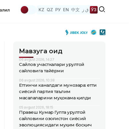
KZ
QZ
РУ
EN
中文
ق ز
ЎЗ
аҳлил
Мавзуга оид
06 avgust 2026, 14:27
Сайлов участкалари Қурултой
сайловига тайёрми
06 avgust 2026, 10:38
Еттинчи каналдаги мунозара: етти
сиёсий партия таълим
масалаларини муҳокама қилди
05 avgust 2026, 18:15
Правеш Кумар Гупта Қурултой
сайловини Қозоғистон сиёсий
эволюциясидаги муҳим босқич