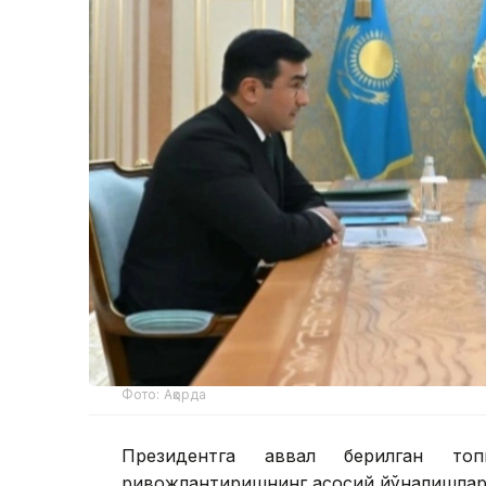
Фото: Ақорда
Президентга аввал берилган топ
ривожлантиришнинг асосий йўналишлари