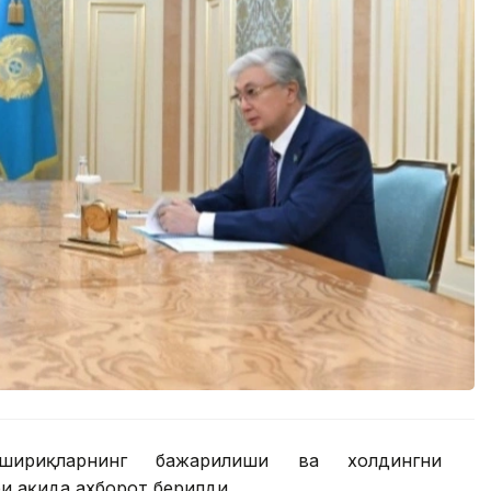
шириқларнинг бажарилиши ва холдингни
 ҳақида ахборот берилди.