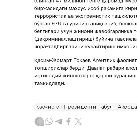
олинган 47 миллион тенге даромад мусо
биржасидаги махсус ҳисоб рақамига кир
террористик ва экстремистик ташкилотл
бўлган 976 та уриниш аниқланиб, блокл
белгилари учун жиноий жавобгарликка
(декриминаллаштириш) бўйича тавсияла
чора-тадбирларини кучайтириш имконин
Қасим-Жомарт Тоқаев Агентлик фаолият
топшириқлар берди. Давлат раҳбари ҳало
иқтисодий жиноятларга қарши курашиш
таъкидлади.
Қозоғистон Президенти
Қабул
Ақорда