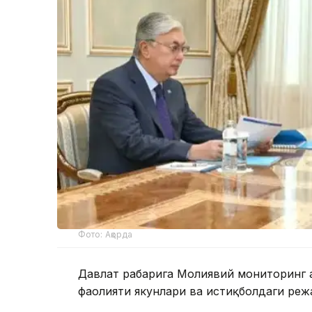
Фото: Ақорда
Давлат раҳбарига Молиявий мониторинг 
фаолияти якунлари ва истиқболдаги режа