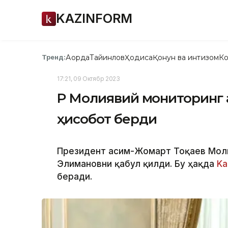
KAZINFORM
Ақорда
Тайинлов
Ҳодиса
Қонун ва интизом
Ко
Тренд:
17:21, 09 Октябр 2023
ҚР Молиявий мониторинг
ҳисобот берди
Президент Қасим-Жомарт Тоқаев Мол
Элимановни қабул қилди. Бу ҳақда
Ka
беради.