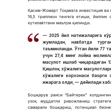
Қасим-Жомарт Тоқаевга инвестиция ва к
16,5 триллион тенгега етиши, йиллик
кутилаётгани маълум қилинди.
— 2025 йил натижаларига кўр
жумладан, навбатда тург
таъминланди. Ўтган йили 77 та
учун 27,4 минг лойиҳа молия
маҳсулот ишлаб чиқарадиган 1
Қишлоқ хўжалиги маҳсулотлар
хўжалиги корхонаси баҳорги 
ижарага олди, — дейилади хаб
Бошқарув раиси “Байтерек” холдингин
узоқ муддатли ривожланиш стратегия
самарали бошқариш, потенциал бизне