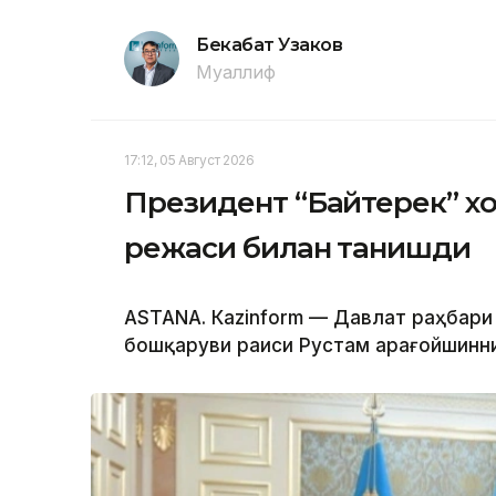
Бекабат Узаков
Муаллиф
17:12, 05 Август 2026
Президент “Байтерек” 
режаси билан танишди
ASTANА. Каzinform — Давлат раҳбари
бошқаруви раиси Рустам Қарағойшинни