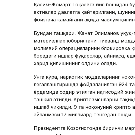
Қасим-Жомарт Тоқаевга йил бошидан бу
активлар давлатга қайтарилгани, шунин
фоизгача камайгани ҳақида маълум қилин
Бундан ташқари, Жанат Элиманов ҳуқуқ-т
материаллар юборилгани, гиёҳванд модд
молиявий операцияларини блокировка қи
борадаги ишлар фуқаролар, айниқса, ёш
харид қилишининг олдини олади.
Унга кўра, наркотик моддаларнинг ноқ
легаллаштиришда фойдаланилган 924 та 
ёрдамида содир этилган иқтисодий жин
ташкил этилди. Криптоҳамёнларни тақи
ишлаб чиқилди. 9 та ноқонуний крипто 
айланмаси 17 миллиард тенгедан ошди.
Президентга Қозоғистонда биринчи мар