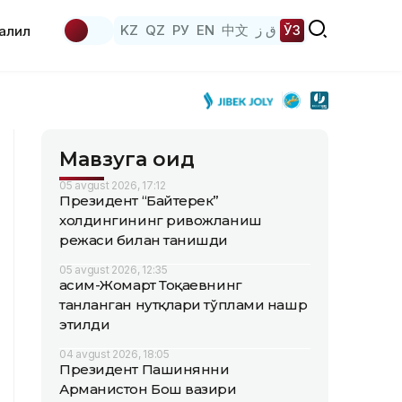
KZ
QZ
РУ
EN
中文
ق ز
ЎЗ
аҳлил
Мавзуга оид
05 avgust 2026, 17:12
Президент “Байтерек”
холдингининг ривожланиш
режаси билан танишди
05 avgust 2026, 12:35
Қасим-Жомарт Тоқаевнинг
танланган нутқлари тўплами нашр
этилди
04 avgust 2026, 18:05
Президент Пашинянни
Арманистон Бош вазири