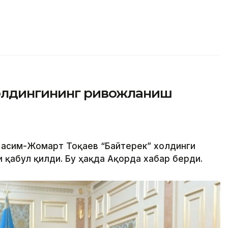
холдингининг ривожланиш
 Қасим-Жомарт Тоқаев “Байтерек” холдинги
 қабул қилди. Бу ҳақда Ақорда хабар берди.