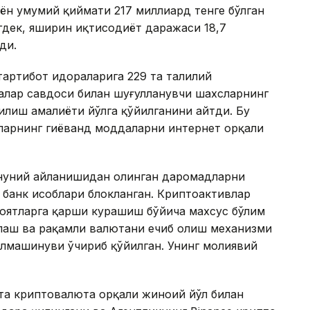
ён умумий қиймати 217 миллиард тенге бўлган
гдек, яширин иқтисодиёт даражаси 18,7
ди.
артибот идораларига 229 та таҳлилий
алар савдоси билан шуғулланувчи шахсларнинг
лиш амалиёти йўлга қўйилганини айтди. Бу
ларнинг гиёҳванд моддаларни интернет орқали
онуний айланишидан олинган даромадларни
банк ҳисоблари блокланган. Криптоактивлар
оятларга қарши курашиш бўйича махсус бўлим
қлаш ва рақамли валютани ечиб олиш механизми
алмашинуви ўчириб қўйилган. Унинг молиявий
та криптовалюта орқали жиноий йўл билан