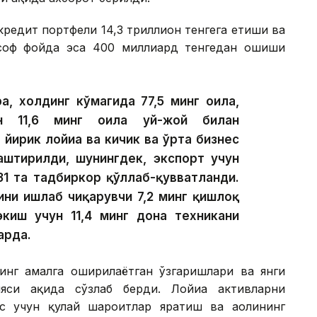
редит портфели 14,3 триллион тенгега етиши ва
 соф фойда эса 400 миллиард тенгедан ошиши
а, холдинг кўмагида 77,5 минг оила,
ан 11,6 минг оила уй-жой билан
 йирик лойиҳа ва кичик ва ўрта бизнес
лаштирилди, шунингдек, экспорт учун
31 та тадбиркор қўллаб-қувватланди.
ини ишлаб чиқарувчи 7,2 минг қишлоқ
экиш учун 11,4 минг дона техникани
арда.
инг амалга оширилаётган ўзгаришлари ва янги
си ҳақида сўзлаб берди. Лойиҳа активларни
с учун қулай шароитлар яратиш ва аҳолининг