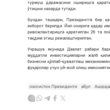
турмуш даражасини оширишга қарати
ўтишни назарда тутади.
Бундан ташқари, Президентга бир қат
ахборот берилди. Йил охирига қадар и
ривожлантиришга қаратилган 26 та ло
тақдим этиш режалаштирилган.
Учрашув якунида Давлат раҳбари ба
муддатли инвестицияларни жалб қили
бизнесни қўллаб-қувватлаш механизмин
фуқаролар учун уй-жой олиш имкониятин
Қозоғистон Президенти
Қабул
Ақорда