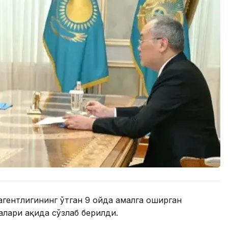
агентлигининг ўтган 9 ойда амалга оширган
лари ҳақида сўзлаб берилди.