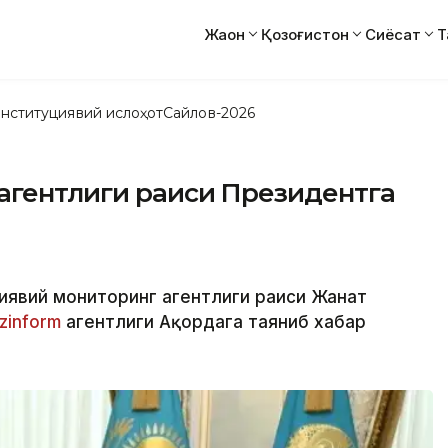
Жаҳон
Қозоғистон
Сиёсат
Т
нституциявий ислоҳот
Сайлов-2026
 агентлиги раиси Президентга
иявий мониторинг агентлиги раиси Жанат
zinform
агентлиги Ақордага таяниб хабар