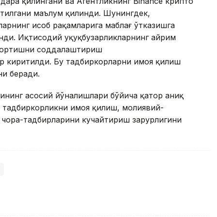
дара қилингани ва Агентликнинг Binance крипто
итилгани маълум қилинди. Шунингдек,
арнинг ҳисоб рақамларига маблағ ўтказишга
анди. Иқтисодий ҳуқуқбузарликларнинг айрим
 тортишни соддалаштириш
р киритилди. Бу тадбиркорларни ҳимоя қилиш
и беради.
ининг асосий йўналишлари бўйича қатор аниқ
л тадбиркорликни ҳимоя қилиш, молиявий-
 чора-тадбирларини кучайтириш зарурлигини