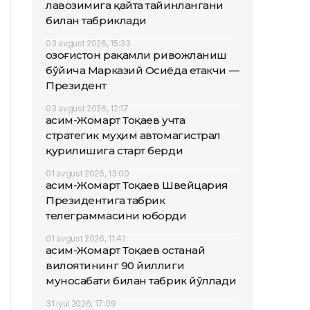
лавозимига қайта тайинлангани
билан табриклади
03 avgust 2026, 15:33
Қозоғистон рақамли ривожланиш
бўйича Марказий Осиёда етакчи —
Президент
03 avgust 2026, 12:17
Қасим-Жомарт Тоқаев учта
стратегик муҳим автомагистрал
қурилишига старт берди
01 avgust 2026, 13:00
Қасим-Жомарт Тоқаев Швейцария
Президентига табрик
телеграммасини юборди
01 avgust 2026, 11:41
Қасим-Жомарт Тоқаев Қостанай
вилоятининг 90 йиллиги
муносабати билан табрик йўллади
31 iyul 2026, 17:09