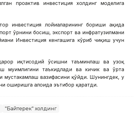
лган проактив инвестиция холдинг моделига
ор инвестиция лойиҳаларининг бориши ҳақида
мпорт ўрнини босиш, экспорт ва инфратузилмани
йиҳани Инвестиция кенгашига кўриб чиқиш учун
рқарор иқтисодий ўсишни таъминлаш ва узоқ
ш муҳимлигини таъкидлади ва кичик ва ўрта
и мустаҳкамлаш вазифасини қўйди. Шунингдек, у
и оширишга алоҳида эътибор қаратди.
"Байтерек" холдинг