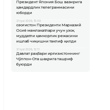
Президент Япония Бош вазирига
ҳамдардлик телеграммасини
юборди
31 iyul 2026, 15:00
Қозоғистон Президенти Марказий
Осиё мамлакатлари учун узоқ
муддатли ҳамкорлик режасини
ишлаб чиқишни таклиф қилди
31 iyul 2026, 12:11
Давлат раҳбари Қирғизистоннинг
Чўлпон-Ота шаҳрига ташриф
буюрди