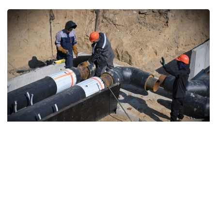
Фото: Ҳукумат
Ҳукумат маълумотларига кўра, 2025-2029
йилларда ушбу мақсадда жами 13 трлн тенге
инвестицияларни жалб қилиш режалаштирилган.
Миллий иқтисодиёт вазири ўринбосари Асан