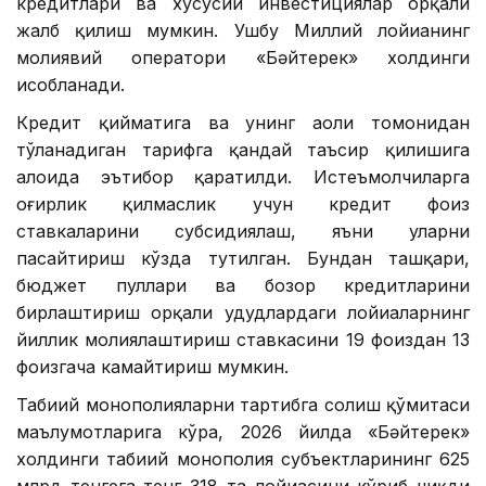
кредитлари ва хусусий инвестициялар орқали
жалб қилиш мумкин. Ушбу Миллий лойиҳанинг
молиявий оператори «Бәйтерек» холдинги
ҳисобланади.
Кредит қийматига ва унинг аҳоли томонидан
тўланадиган тарифга қандай таъсир қилишига
алоҳида эътибор қаратилди. Истеъмолчиларга
оғирлик қилмаслик учун кредит фоиз
ставкаларини субсидиялаш, яъни уларни
пасайтириш кўзда тутилган. Бундан ташқари,
бюджет пуллари ва бозор кредитларини
бирлаштириш орқали ҳудудлардаги лойиҳаларнинг
йиллик молиялаштириш ставкасини 19 фоиздан 13
фоизгача камайтириш мумкин.
Табиий монополияларни тартибга солиш қўмитаси
маълумотларига кўра, 2026 йилда «Бәйтерек»
холдинги табиий монополия субъектларининг 625