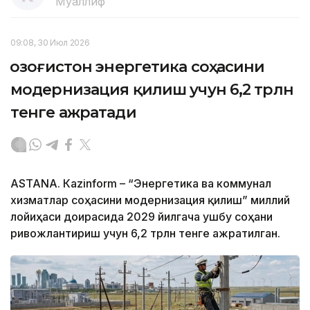
Муаллиф
09:08, 30 Июл 2026
Қозоғистон энергетика соҳасини
модернизация қилиш учун 6,2 трлн
тенге ажратади
ASTANА. Кazinform – “Энергетика ва коммунал
хизматлар соҳасини модернизация қилиш” миллий
лойиҳаси доирасида 2029 йилгача ушбу соҳани
ривожлантириш учун 6,2 трлн тенге ажратилган.