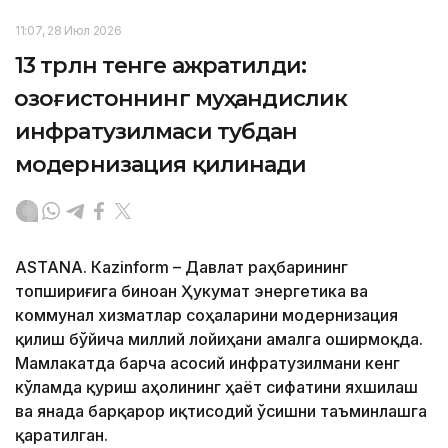
11:07, 28 Июл 2026
13 трлн тенге ажратилди:
Қозоғистоннинг муҳандислик
инфратузилмаси тубдан
модернизация қилинади
ASTANА. Кazinform – Давлат раҳбарининг
топшириғига биноан Ҳукумат энергетика ва
коммунал хизматлар соҳаларини модернизация
қилиш бўйича миллий лойиҳани амалга оширмоқда.
Мамлакатда барча асосий инфратузилмани кенг
кўламда қуриш аҳолининг ҳаёт сифатини яхшилаш
ва янада барқарор иқтисодий ўсишни таъминлашга
қаратилган.