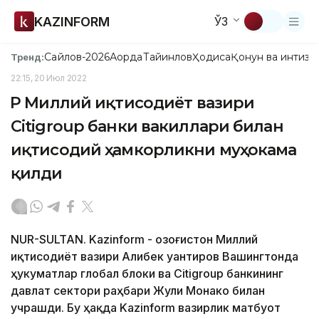
KAZINFORM
ЎЗ
Сайлов-2026
Ақорда
Тайинлов
Ҳодиса
Қонун ва интизо
Тренд:
22:15, 20 Июл 2022
ҚР Миллий иқтисодиёт вазири
Citigroup банки вакиллари билан
иқтисодий ҳамкорликни муҳокама
қилди
NUR-SULTAN. Kazinform - Қозоғистон Миллий
иқтисодиёт вазири Алибек Қуантиров Вашингтонда
ҳукуматлар глобал блоки ва Citigroup банкининг
давлат сектори раҳбари Жули Монако билан
учрашди. Бу ҳақда Kazinform вазирлик матбуот