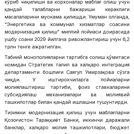
кўриб чиқилиши ва корхоналар маблағ олиш учун
қандай талабларни бажариши кераклиги
масалаларини муҳокама қилишди. Умуман олганда,
“Энергетика ва коммунал хизматлар соҳасини
модернизация қилиш” миллий лойиҳаси доирасида
ушбу соҳани 2029 йилгача ривожлантириш учун 6,2
трлн тенге ажратилган.
Табиий монополияларни тартибга солиш қўмитаси
номидан Стратегик таҳлил ва халқаро интеграция
департаменти бошлиғи Саягул Умирзақова сўзга
чиқди. У иштирокчиларга лойиҳаларни
молиялаштириш тартиби, фоиз ставкаларини
субсидиялаш механизмлари ва молиявий
ташкилотлар билан қандай ишлашни тушунтирди.
Тизимни модернизация қилиш учун маблағларни
Қозоғистон Тараққиёт Банки, иккинчи даражали
банклар, халқаро молия ташкилотлари, бюджет