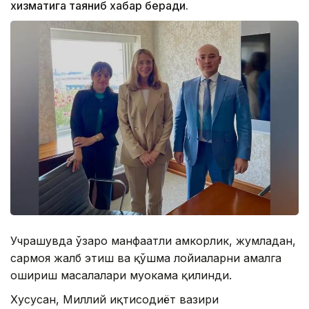
хизматига таяниб хабар беради.
Учрашувда ўзаро манфаатли ҳамкорлик, жумладан,
сармоя жалб этиш ва қўшма лойиҳаларни амалга
ошириш масалалари муҳокама қилинди.
Хусусан, Миллий иқтисодиёт вазири