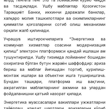
млрд тенгега тенг 318 та лойиҳасини кўриб чиқди
ва тасдиқлади. Ушбу маблағлар Қозоғистон
Тараққиёт Банки, иккинчи даражали банклар,
халқаро молия ташкилотлари ва ҳокимликларнинг
қимматли қоғозларини сотиб олиш механизми
орқали жалб қилинади.
Учрашув иштирокчиларига “Энергетика ва
коммунал хизматлар соҳасини модернизация
қилиш” электрон платформаси қандай ишлаши ҳам
тушунтирилди. Ушбу тизимда лойиҳанинг бошидан
охиригача бўлган бутун жараён шаффофдир: ариза
бериш ва маблағ йиғишдан тортиб, қурилиш-
монтаж ишлари ва объектни ишга туширишгача.
Бундан ташқари, платформа иш вақтини,
ажратилган маблағларнинг ҳажмини ва улардан
фойдаланишни қатъий назорат қилади.
Энергетика муассасалари вакиллари ҳужжатларни
тайёрлаш, кредит шартлари, аризаларни кўриб