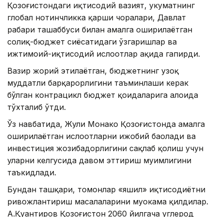
Қозоғистондаги иқтисодий вазият, ҳукуматнинг
глобал нотинчликка қарши чоралари, Давлат
раҳбари ташаббуси билан амалга оширилаётган
солиқ-бюджет сиёсатидаги ўзгаришлар ва
ижтимоий-иқтисодий ислоҳотлар ҳақида гапирди.
Вазир жорий этилаётган, бюджетнинг узоқ
муддатли барқарорлигини таъминлаши керак
бўлган контрацикл бюджет қоидаларига алоҳида
тўхталиб ўтди.
Ўз навбатида, Жули Монако Қозоғистонда амалга
оширилаётган ислоҳотларни ижобий баҳолади ва
инвестиция жозибадорлигини сақлаб қолиш учун
уларни келгусида давом эттириш муҳимлигини
таъкидлади.
Бундан ташқари, томонлар «яшил» иқтисодиётни
ривожлантириш масалаларини муҳокама қилдилар.
А.Қуантиров Қозоғистон 2060 йилгача углерод