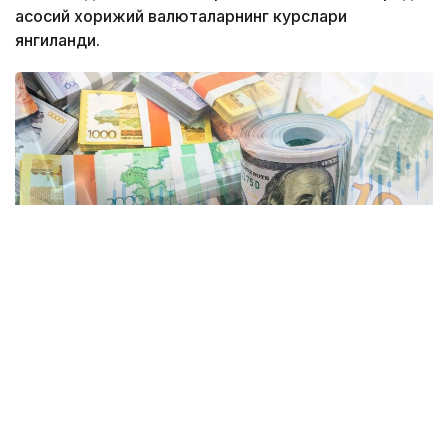
асосий хорижий валюталарнинг курслари
янгиланди.
Коллаж: Kazinform
Астанада:
• АҚШ доллари: сотиб олиш — 465,85 тенге, сотиш
— 472,78 тенге;