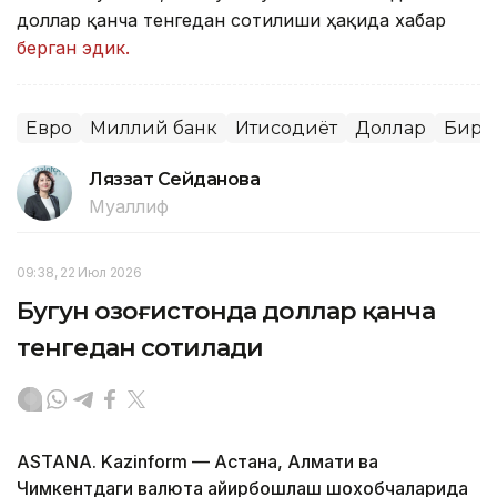
доллар қанча тенгедан сотилиши ҳақида хабар
берган эдик.
Евро
Миллий банк
Иқтисодиёт
Доллар
Бирж
Ляззат Сейданова
Муаллиф
09:38, 22 Июл 2026
Бугун Қозоғистонда доллар қанча
тенгедан сотилади
ASTANA. Kazinform — Астана, Алмати ва
Чимкентдаги валюта айирбошлаш шохобчаларида