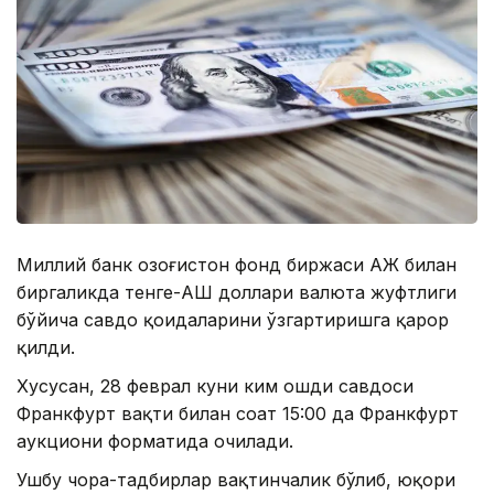
Миллий банк Қозоғистон фонд биржаси АЖ билан
биргаликда тенге-АҚШ доллари валюта жуфтлиги
бўйича савдо қоидаларини ўзгартиришга қарор
қилди.
Хусусан, 28 феврал куни ким ошди савдоси
Франкфурт вақти билан соат 15:00 да Франкфурт
аукциони форматида очилади.
Ушбу чора-тадбирлар вақтинчалик бўлиб, юқори