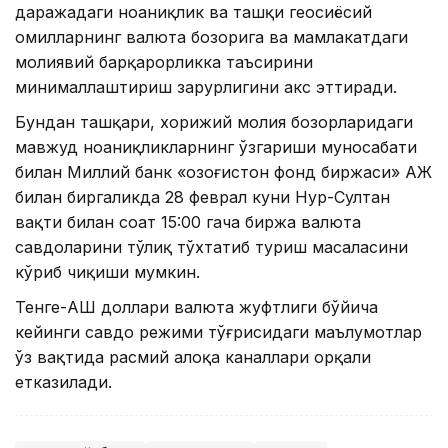
даражадаги ноаниқлик ва ташқи геосиёсий
омилларнинг валюта бозорига ва мамлакатдаги
молиявий барқарорликка таъсирини
минималлаштириш зарурлигини акс эттиради.
Бундан ташқари, хорижий молия бозорларидаги
мавжуд ноаниқликларнинг ўзгариши муносабати
билан Миллий банк «Қозоғистон фонд биржаси» АЖ
билан биргаликда 28 феврал куни Нур-Султан
вақти билан соат 15:00 гача биржа валюта
савдоларини тўлиқ тўхтатиб туриш масаласини
кўриб чиқиши мумкин.
Тенге-АҚШ доллари валюта жуфтлиги бўйича
кейинги савдо режими тўғрисидаги маълумотлар
ўз вақтида расмий алоқа каналлари орқали
етказилади.