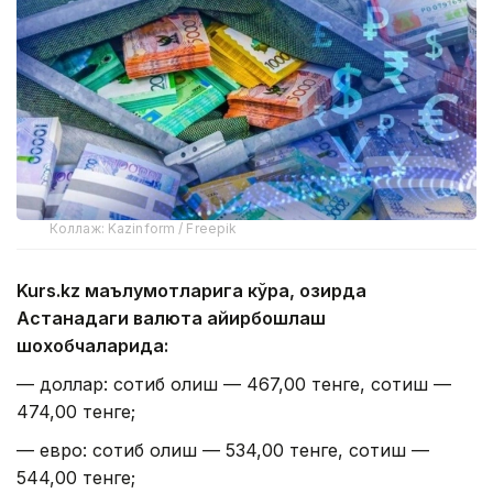
Коллаж: Kazinform / Freepik
Kurs.kz маълумотларига кўра, ҳозирда
Астанадаги валюта айирбошлаш
шохобчаларида:
— доллар: сотиб олиш — 467,00 тенге, сотиш —
474,00 тенге;
— евро: сотиб олиш — 534,00 тенге, сотиш —
544,00 тенге;