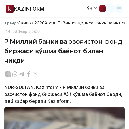
KAZINFORM
ЎЗ
Сайлов-2026
Ақорда
Тайинлов
Ҳодиса
Қонун ва интизо
Тренд:
11:41, 28 Феврал 2022
ҚР Миллий банки ва Қозоғистон фонд
биржаси қўшма баёнот билан
чиқди
NUR-SULTAN. Кazinform - ҚР Миллий банки ва
Қозоғистон фонд биржаси АЖ қўшма баёнот берди,
деб хабар беради Кazinform.