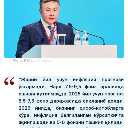
Фото: ҚР Миллий банки
“Жорий йил учун инфляция прогнози
ўзгармади. Нарх 7,5-9,5 фоиз оралиғида
ошиши кутилмоқда. 2025 йил учун прогноз
5,5-7,5 фоиз даражасида сақланиб қолди.
2026 йилда, бизнинг ҳисоб-китобларга
кўра, инфляция белгиланган кўрсаткичга
яқинлашади ва 5-6 фоизни ташкил қилади.