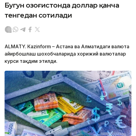
Бугун Қозоғистонда доллар қанча
тенгедан сотилади
ALMATY. Кazinform – Астана ва Алматидаги валюта
айирбошлаш шохобчаларида хорижий валюталар
курси тақдим этилди.