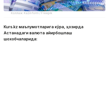
Коллаж: Kazinform / Freepik
Kurs.kz маълумотларига кўра, ҳозирда
Астанадаги валюта айирбошлаш
шохобчаларида:
— доллар: сотиб олиш — 467,00 тенге, сотиш —
474,00 тенге;
— евро: сотиб олиш — 534,00 тенге, сотиш —
544,00 тенге;
— рубль: сотиб олиш — 5,55 тенге, сотиш — 5,75
тенге;
— юань: сотиб олиш — 68,83 тенге, сотиш — 73,06
тенге.
Алматидаги валюта айирбошлаш