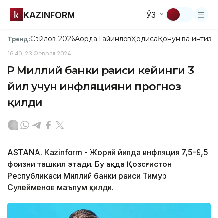
KAZINFORM
ЎЗ
Сайлов-2026
Ақорда
Тайинлов
Ҳодиса
Қонун ва интизо
Тренд:
16:40, 23 Феврал 2024
ҚР Миллий банки раиси кейинги 3
йил учун инфляцияни прогноз
қилди
ASTANA. Кazinform - Жорий йилда инфляция 7,5-9,5
фоизни ташкил этади. Бу ҳақда Қозоғистон
Республикаси Миллий банки раиси Тимур
Сулейменов маълум қилди.