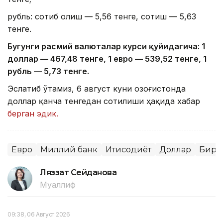
рубль: сотиб олиш — 5,56 тенге, сотиш — 5,63
тенге.
Бугунги расмий валюталар курси қуйидагича: 1
доллар — 4
67,4
8 тенге, 1 евро — 5
39,52
тенге, 1
рубль — 5
,7
3 тенге.
Эслатиб ўтамиз, 6 август куни Қозоғистонда
доллар қанча тенгедан сотилиши ҳақида хабар
берган эдик.
Евро
Миллий банк
Иқтисодиёт
Доллар
Бирж
Ляззат Сейданова
Муаллиф
09:38, 06 Август 2026