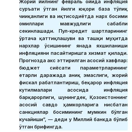
Жорий йилнинг февраль ойида инфляция
суръати ўтган йилги юқори база тўлиқ
чииқанлиги ва иқтисодиётда нарх босими
омиллари мавжудлиги сабабли
секинлашади. Пул-кредит шартларининг
ўртача қаттиқлашуви ва ташқи муҳитда
нархлар ўсишининг янада яхшиланиши
инфляцияни пасайтиришга хизмат қилади.
Прогнозда акс эттирилган асосий хавфлар:
бюджет сиёсати параметрларининг
етарли даражада аниқ эмаслиги, жорий
фискал рағбатлантириш, беқарор инфляция
кутилмалари асосида инфляция
барқарорлиги, шунингдек, Қозоғистоннинг
асосий савдо ҳамкорларига нисбатан
санкциялар босимининг мумкин бўлган
кучайиши”, — деди у Миллий банкда бўлиб
ўтган брифингда.