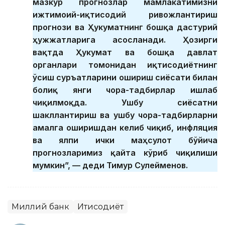
мазкур прогнозлар мамлакатимизни
ижтимоий-иқтисодий ривожлантириш
прогнози ва Ҳукуматнинг бошқа дастурий
ҳужжатларига асосланади. Ҳозирги
вақтда Ҳукумат ва бошқа давлат
органлари томонидан иқтисодиётнинг
ўсиш суръатларини ошириш сиёсати билан
боғлиқ янги чора-тадбирлар ишлаб
чиқилмоқда. Ушбу сиёсатни
шакллантириш ва ушбу чора-тадбирларни
амалга оширишдан келиб чиқиб, инфляция
ва ялпи ички маҳсулот бўйича
прогнозларимиз қайта кўриб чиқилиши
мумкин”, — деди Тимур Сулейменов.
Миллий банк
Иқтисодиёт