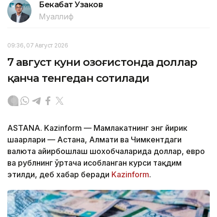
Бекабат Узаков
Муаллиф
09:36, 07 Август 2026
7 август куни Қозоғистонда доллар
қанча тенгедан сотилади
ASTANA. Kazinform — Мамлакатнинг энг йирик
шаҳарлари — Астана, Алмати ва Чимкентдаги
валюта айирбошлаш шохобчаларида доллар, евро
ва рублнинг ўртача ҳисобланган курси тақдим
этилди, деб хабар беради
Kazinform
.