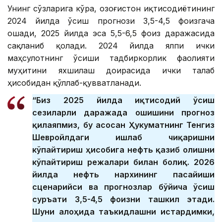
Унинг сўзларига кўра, Қозоғистон иқтисодиётининг
2024 йилда ўсиш прогнози 3,5-4,5 фоизгача
ошади, 2025 йилда эса 5,5-6,5 фоиз даражасида
сақланиб қолади. 2024 йилда ялпи ички
маҳсулотнинг ўсиши тадбиркорлик фаолияти
муҳитини яхшилаш доирасида ички талаб
ҳисобидан қўллаб-қувватланади.
“Биз 2025 йилда иқтисодий ўсиш
сезиларли даражада ошишини прогноз
қилаяпмиз, бу асосан Ҳукуматнинг Тенгиз
Шевройлдаги ишлаб чиқаришни
кўпайтириш ҳисобига нефть қазиб олишни
кўпайтириш режалари билан боғлиқ. 2026
йилда нефть нархининг пасайиши
сценарийси ва прогнозлар бўйича ўсиш
суръати 3,5-4,5 фоизни ташкил этади.
Шуни алоҳида таъкидлашни истардимки,