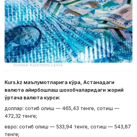
Коллаж: Kazinform/ Canva
Kurs.kz маълумотларига кўра, Астанадаги
валюта айирбошлаш шохобчаларидаги жорий
ўртача валюта курси:
доллар: сотиб олиш — 465,43 тенге, сотиш —
472,32 тенге;
евро: сотиб олиш — 533,94 тенге, сотиш — 543,87
тенге;