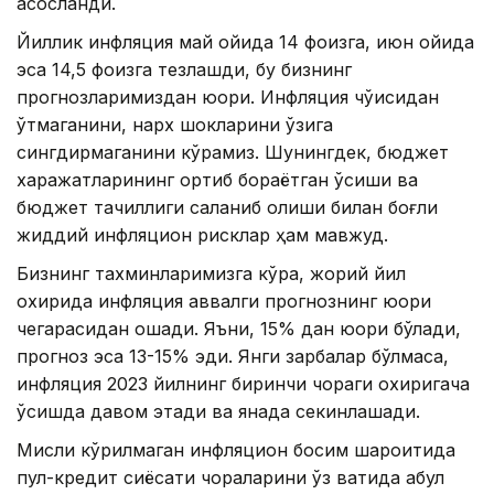
асосланди.
Йиллик инфляция май ойида 14 фоизга, июн ойида
эса 14,5 фоизга тезлашди, бу бизнинг
прогнозларимиздан юқори. Инфляция чўққисидан
ўтмаганини, нарх шокларини ўзига
сингдирмаганини кўрамиз. Шунингдек, бюджет
харажатларининг ортиб бораётган ўсиши ва
бюджет тақчиллиги сақланиб қолиши билан боғлиқ
жиддий инфляцион рисклар ҳам мавжуд.
Бизнинг тахминларимизга кўра, жорий йил
охирида инфляция аввалги прогнознинг юқори
чегарасидан ошади. Яъни, 15% дан юқори бўлади,
прогноз эса 13-15% эди. Янги зарбалар бўлмаса,
инфляция 2023 йилнинг биринчи чораги охиригача
ўсишда давом этади ва янада секинлашади.
Мисли кўрилмаган инфляцион босим шароитида
пул-кредит сиёсати чораларини ўз вақтида қабул