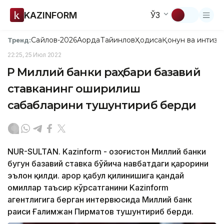
KAZINFORM
ЎЗ
Сайлов-2026
Ақорда
Тайинлов
Ҳодиса
Қонун ва интизо
Тренд:
22:25, 25 Июл 2022
ҚР Миллий банки раҳбари базавий
ставканинг оширилиш
сабабларини тушунтириб берди
NUR-SULTAN. Kazinform - Қозоғистон Миллий банки
бугун базавий ставка бўйича навбатдаги қарорини
эълон қилди. Қарор қабул қилинишига қандай
омиллар таъсир кўрсатганини Kazinform
агентлигига берган интервюсида Миллий банк
раиси Ғалимжан Пирматов тушунтириб берди.