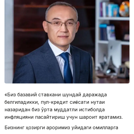
«Биз базавий ставкани шундай даражада
белгиладикки, пул-кредит сиёсати нуқтаи
назаридан биз ўрта муддатли истиқболда
инфляцияни пасайтириш учун шароит яратамиз.
Бизнинг ҳозирги қароримиз қуйидаги омилларга