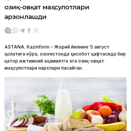
озиқ-овқат маҳсулотлари
арзонлашди
ASTANА. Кazinform – Жорий йилнинг 5 август
ҳолатига кўра, Қозоғистонда ҳисобот ҳафтасида бир
қатор ижтимоий аҳамиятга эга озиқ-овқат
маҳсулотлари нархлари пасайган.