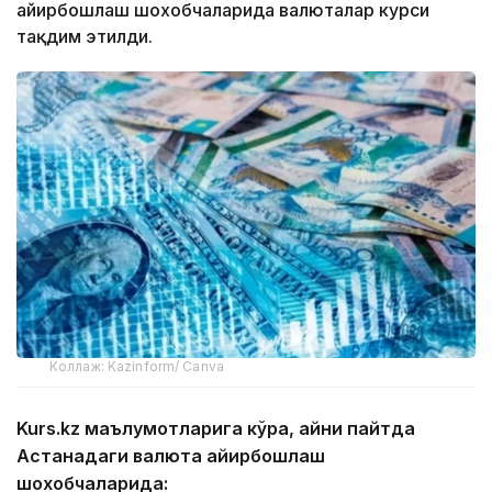
айирбошлаш шохобчаларида валюталар курси
тақдим этилди.
Коллаж: Kazinform/ Canva
Kurs.kz маълумотларига кўра, айни пайтда
Астанадаги валюта айирбошлаш
шохобчаларида: