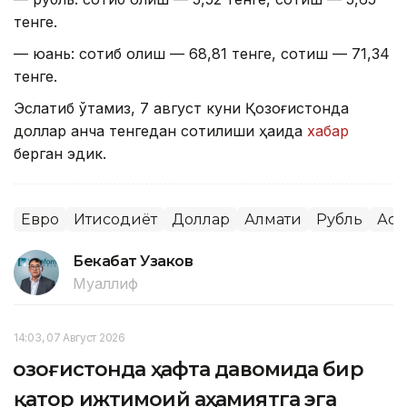
тенге.
— юань: сотиб олиш — 68,81 тенге, сотиш — 71,34
тенге.
Эслатиб ўтамиз, 7 август куни Қозоғистонда
доллар қанча тенгедан сотилиши ҳақида
хабар
берган эдик.
Евро
Иқтисодиёт
Доллар
Алмати
Рубль
Аст
Бекабат Узаков
Муаллиф
14:03, 07 Август 2026
Қозоғистонда ҳафта давомида бир
қатор ижтимоий аҳамиятга эга