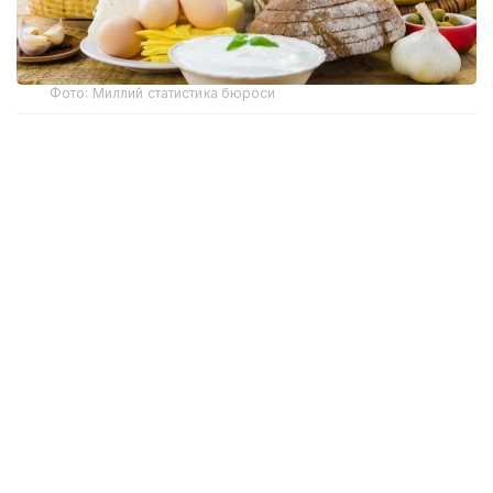
Фото: Миллий статистика бюроси
Миллий статистика бюросининг маълумотларига
кўра, ҳафта давомида бодринг (-2,4%), оқ карам
(-2,1%), помидор, картошка (-1,7%), суяксиз мол
гўшти (-0,4%), олма (-0,3%), гречка ёрмалари
(-0,2%), сметана (-0,1%) нархлари пасайган.
Биринчи навли буғдой унидан пиширилган нон,
суяксиз мол гўшти, товуқ гўшти, парранда гўшти,
қийма, творог, кефир ва чой нархлари ҳафта
давомида ўзгаришсиз қолди.
Ҳудудлар бўйича мамлакатнинг бир қатор
шаҳарларида дефляция динамикаси кузатилди.
Ҳафта давомида ижтимоий аҳамиятга эга озиқ-