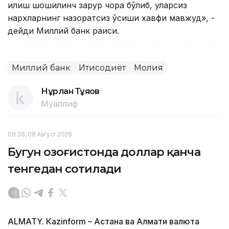
қилиш шошилинч зарур чора бўлиб, уларсиз
нархларнинг назоратсиз ўсиши хавфи мавжуд», -
дейди Миллий банк раиси.
Миллий банк
Иқтисодиёт
Молия
Нұрлан Тұяқов
Муаллиф
09:38, 08 Август 2026
Бугун Қозоғистонда доллар қанча
тенгедан сотилади
ALMATY. Кazinform – Астана ва Алмати валюта