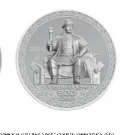
бликаси ҳудудида белгиланган қийматига кўра