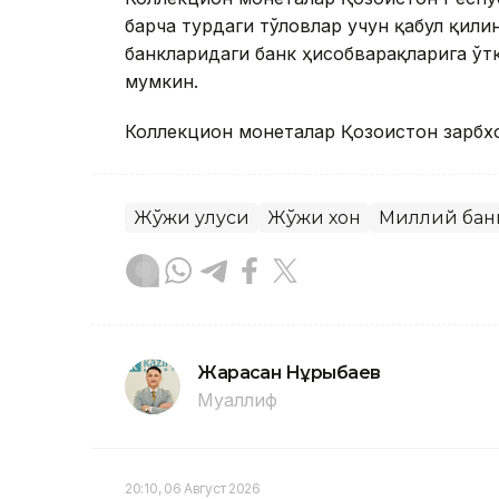
барча турдаги тўловлар учун қабул қил
банкларидаги банк ҳисобварақларига ў
мумкин.
Коллекцион монеталар Қозоғистон зарбх
Жўжи улуси
Жўжи хон
Миллий бан
Жарасқан Нұрыбаев
Муаллиф
20:10, 06 Август 2026