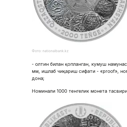
Фото: nationalbank.kz
- олтин билан қопланган, кумуш намунаси
мм, ишлаб чиқариш сифати - «proof», ном
дона;
Номинали 1000 тенгелик монета тасвир