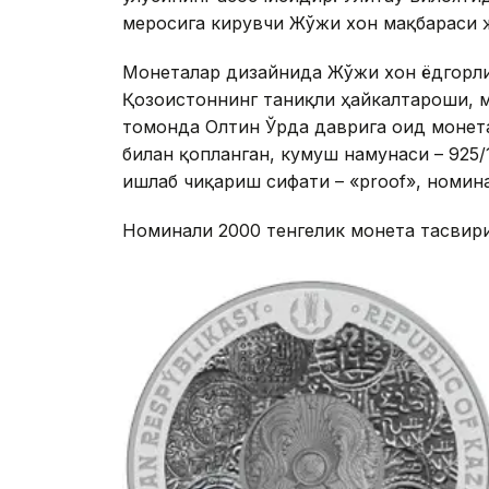
меросига кирувчи Жўжи хон мақбараси 
Монеталар дизайнида Жўжи хон ёдгорли
Қозоғистоннинг таниқли ҳайкалтароши, 
томонда Олтин Ўрда даврига оид монет
билан қопланган, кумуш намунаси – 925/1
ишлаб чиқариш сифати – «proof», номинал
Номинали 2000 тенгелик монета тасвир