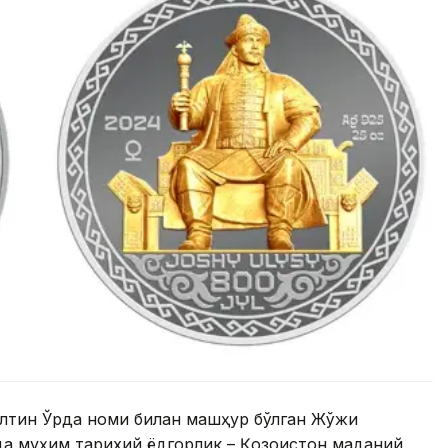
 Олтин Ўрда номи билан машҳур бўлган Жўжи
да муҳим тарихий ёдгорлик – Қозоғистон маданий