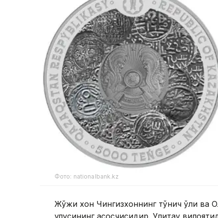
Фото: nationalbank.kz
Жўжи хон Чингизхоннинг тўнғич ўғли ва
улусининг асосчисидир. Улитау вилояти