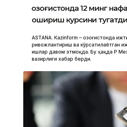
Қозоғистонда 12 минг на
ошириш курсини тугатд
ASTANА. Кazinform – Қозоғистонда иж
ривожлантириш ва кўрсатилаётган и
ишлар давом этмоқда. Бу ҳақда ҚР М
вазирлиги хабар берди.