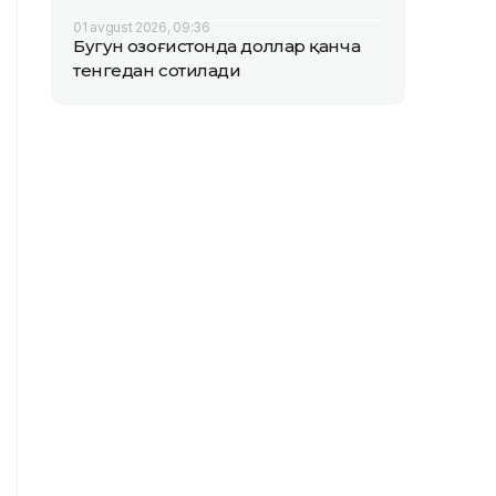
01 avgust 2026, 09:36
Бугун Қозоғистонда доллар қанча
тенгедан сотилади