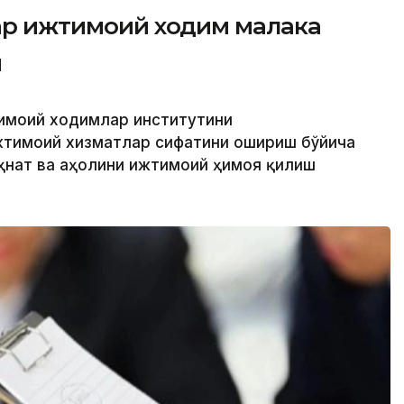
фар ижтимоий ходим малака
и
тимоий ходимлар институтини
жтимоий хизматлар сифатини ошириш бўйича
еҳнат ва аҳолини ижтимоий ҳимоя қилиш