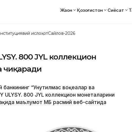
Жаҳон
Қозоғистон
Сиёсат
Т
нституциявий ислоҳот
Сайлов-2026
LYSY. 800 JYL коллекцион
а чиқаради
ий банкининг “Унутилмас воқеалар ва
Y ULYSY. 800 JYL коллекцион монеталарини
ҳақида маълумот ҚМБ расмий веб-сайтида