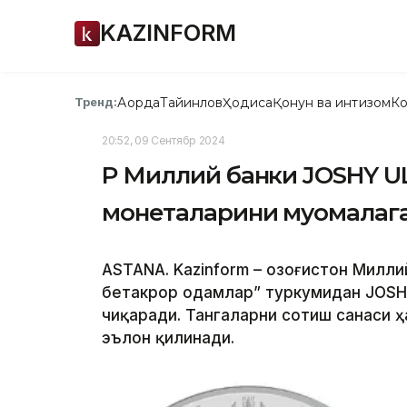
KAZINFORM
Ақорда
Тайинлов
Ҳодиса
Қонун ва интизом
Ко
Тренд:
20:52, 09 Сентябр 2024
ҚР Миллий банки JOSHY U
монеталарини муомалаг
ASTANA. Kazinform – Қозоғистон Милл
бетакрор одамлар” туркумидан JOSH
чиқаради. Тангаларни сотиш санаси 
эълон қилинади.