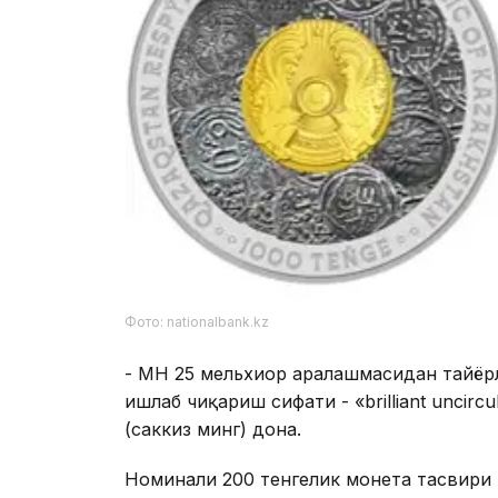
Фото: nationalbank.kz
- МН 25 мельхиор аралашмасидан тайёрл
ишлаб чиқариш сифати - «brilliant uncirc
(саккиз минг) дона.
Номинали 200 тенгелик монета тасвири