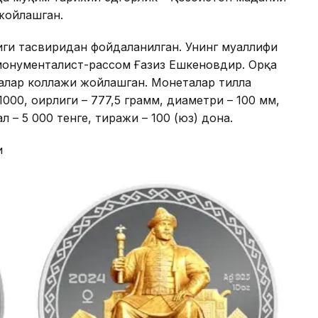
жойлашган.
ги тасвиридан фойдаланилган. Унинг муаллифи
монументалист-рассом Ғазиз Ешкеновдир. Орқа
алар коллажи жойлашган. Монеталар тилла
000, оғирлиги – 777,5 грамм, диаметри – 100 мм,
 – 5 000 тенге, тиражи – 100 (юз) дона.
и