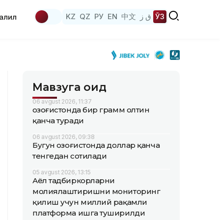
KZ
QZ
РУ
EN
中文
ق ز
ЎЗ
аҳлил
Мавзуга оид
06 avgust 2026, 11:37
Қозоғистонда бир грамм олтин
қанча туради
06 avgust 2026, 09:38
Бугун Қозоғистонда доллар қанча
тенгедан сотилади
05 avgust 2026, 13:15
Аёл тадбиркорларни
молиялаштиришни мониторинг
қилиш учун миллий рақамли
платформа ишга туширилди