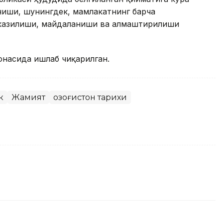
иниши, шунингдек, мамлакатнинг барча
тказилиши, майдаланиши ва алмаштирилиши
онасида ишлаб чиқарилган.
к
Жамият
Қозоғистон тарихи