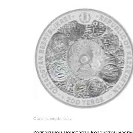
Фото: nationalbank.kz
Коллекцион монеталар Қозоғистон Респу