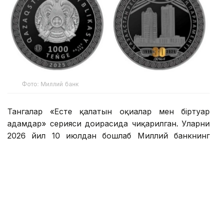
Фото: Миллий банк
Тангалар «Есте қалатын оқиғалар мен біртуар
адамдар» серияси доирасида чиқарилган. Уларни
2026 йил 10 июлдан бошлаб Миллий банкнинг
kazcoins онлайн-дўкони орқали сотиб олиш
мумкин бўлади.
– Тангани ишлаб чиқаришда олтин қоплама
технологияси қўлланилган. Унинг массаси
— 24 грамм, диаметри — 37 мм, ишлаб
чиқариш сифати — proof ва номинал қиймати