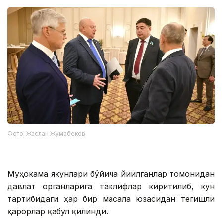
Фото: Жаслан Жумабеков
Муҳокама якунлари бўйича йиғилганлар томонидан
давлат органларига таклифлар киритилиб, кун
тартибидаги ҳар бир масала юзасидан тегишли
қарорлар қабул қилинди.