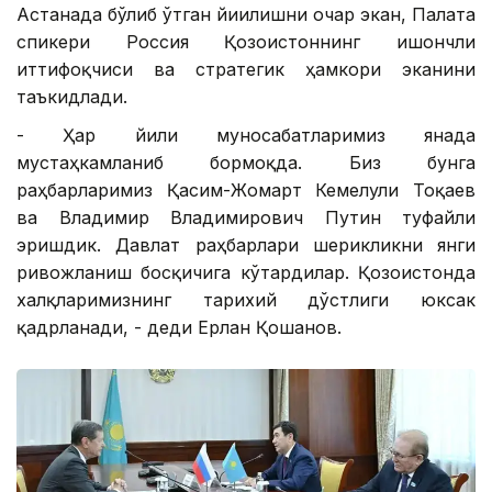
Астанада бўлиб ўтган йиғилишни очар экан, Палата
спикери Россия Қозоғистоннинг ишончли
иттифоқчиси ва стратегик ҳамкори эканини
таъкидлади.
- Ҳар йили муносабатларимиз янада
мустаҳкамланиб бормоқда. Биз бунга
раҳбарларимиз Қасим-Жомарт Кемелули Тоқаев
ва Владимир Владимирович Путин туфайли
эришдик. Давлат раҳбарлари шерикликни янги
ривожланиш босқичига кўтардилар. Қозоғистонда
халқларимизнинг тарихий дўстлиги юксак
қадрланади, - деди Ерлан Қошанов.