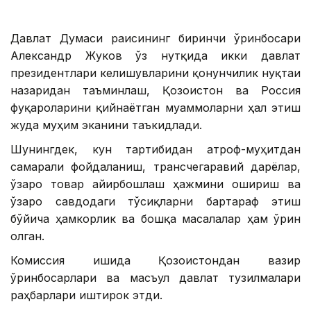
Давлат Думаси раисининг биринчи ўринбосари
Александр Жуков ўз нутқида икки давлат
президентлари келишувларини қонунчилик нуқтаи
назаридан таъминлаш, Қозоғистон ва Россия
фуқароларини қийнаётган муаммоларни ҳал этиш
жуда муҳим эканини таъкидлади.
Шунингдек, кун тартибидан атроф-муҳитдан
самарали фойдаланиш, трансчегаравий дарёлар,
ўзаро товар айирбошлаш ҳажмини ошириш ва
ўзаро савдодаги тўсиқларни бартараф этиш
бўйича ҳамкорлик ва бошқа масалалар ҳам ўрин
олган.
Комиссия ишида Қозоғистондан вазир
ўринбосарлари ва масъул давлат тузилмалари
раҳбарлари иштирок этди.