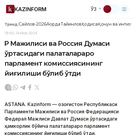
KAZINFORM
ЎЗ
Сайлов-2026
Ақорда
Тайинлов
Ҳодиса
Қонун ва интизо
Тренд:
19:40, 14 Июн 2024
ҚР Мажилиси ва Россия Думаси
ўртасидаги палаталараро
парламент комиссиясининг
йиғилиши бўлиб ўтди
ASTANА. Кazinform — Қозоғистон Республикаси
Парламенти Мажилиси ва Россия Федерацияси
Федерал Мажлиси Давлат Думаси ўртасидаги
ҳамкорлик бўйича палаталараро парламент
комиссиясининг йиғилиши бўлиб ўтди.