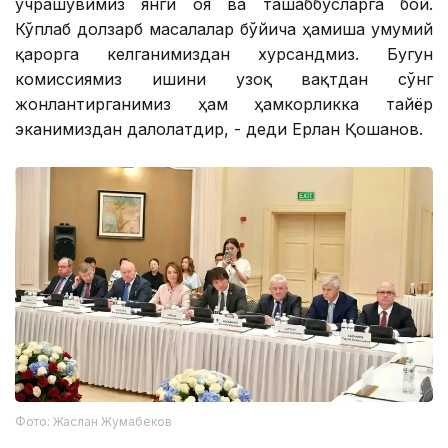
учрашувимиз янги ғоя ва ташаббусларга бой.
Кўплаб долзарб масалалар бўйича ҳамиша умумий
қарорга келганимиздан хурсандмиз. Бугун
комиссиямиз ишини узоқ вақтдан сўнг
жонлантирганимиз ҳам ҳамкорликка тайёр
эканимиздан далолатдир, - деди Ерлан Қошанов.
Фото: Жаслан Жумабеков