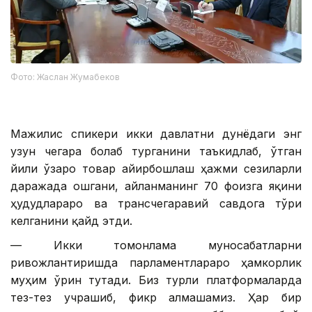
Фото: Жаслан Жумабеков
Мажилис спикери икки давлатни дунёдаги энг
узун чегара боғлаб турганини таъкидлаб, ўтган
йили ўзаро товар айирбошлаш ҳажми сезиларли
даражада ошгани, айланманинг 70 фоизга яқини
ҳудудлараро ва трансчегаравий савдога тўғри
келганини қайд этди.
— Икки томонлама муносабатларни
ривожлантиришда парламентлараро ҳамкорлик
муҳим ўрин тутади. Биз турли платформаларда
тез-тез учрашиб, фикр алмашамиз. Ҳар бир