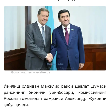
Фото: Жаслан Жумабеков
Йиғилиш олдидан Мажилис раиси Давлат Думаси
раисининг биринчи ўринбосари, комиссиянинг
Россия томонидан ҳамраиси Александр Жуковни
қабул қилди.