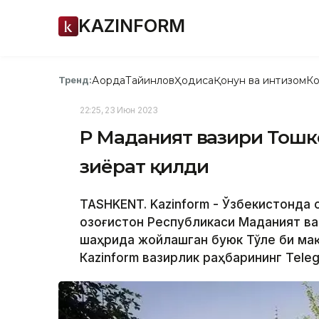
KAZINFORM
Ақорда
Тайинлов
Ҳодиса
Қонун ва интизом
Ко
Тренд:
22:25, 23 Июн 2023
ҚР Маданият вазири Тошк
зиёрат қилди
TASHKENT. Kazinform - Ўзбекистонда 
Қозоғистон Республикаси Маданият в
шаҳрида жойлашган буюк Тўле би мақ
Кazinform вазирлик раҳбарининг Теle