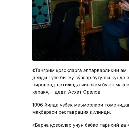
«Тангрим қозоқларга элпарварликни ҳам,
дейди Тўле би. Бу сўзлар бугунги кунда 
пировард натижада чинакам буюк мақса
керак», – деди Асхат Оралов.
1996 йилда ўзбек меъморлари томонида
мақбараси реставрация қилинди.
«Барча қозоқлар учун бебаҳо тарихий в