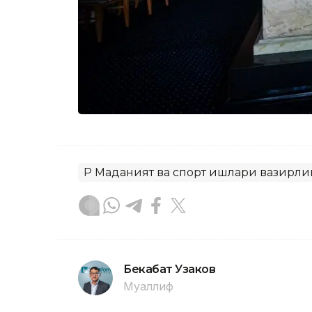
ҚР Маданият ва спорт ишлари вазирли
Бекабат Узаков
Муаллиф