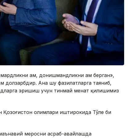
 мардликни ҳам, донишмандликни ҳам берган»,
ҳам долзарбдир. Ана шу фазилатларга таяниб,
дларга эришиш учун тинмай меҳнат қилишимиз
н Қозоғистон олимлари иштирокида Тўле би
а маънавий меросни асраб-авайлашда