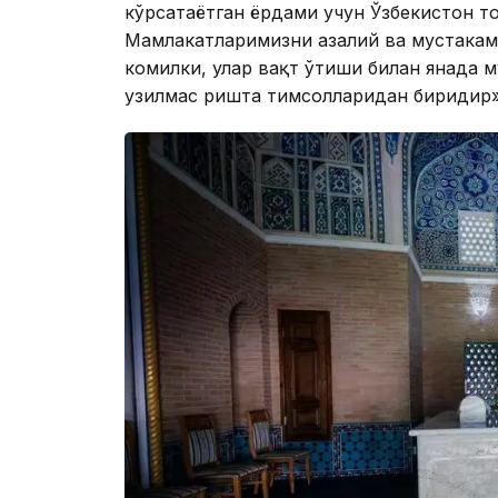
кўрсатаётган ёрдами учун Ўзбекистон 
Мамлакатларимизни азалий ва мустаҳкам
комилки, улар вақт ўтиши билан янада м
узилмас ришта тимсолларидан биридир»