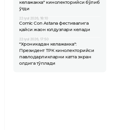
келажакка" кинолекторийси бўлиб
ўтди
22 iyul 2026, 18:10
Comic Con Astana фестивалига
қайси жаҳон юлдузлари келади
22 iyul 2026, 17:50
"Хроникадан келажакка":
Президент ТРК кинолекторийси
павлодарликларни катта экран
олдига тўплади