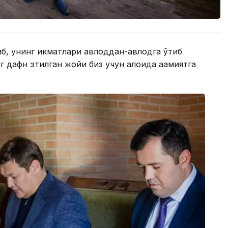
иб, унинг ҳикматлари авлоддан-авлодга ўтиб
 дафн этилган жойи биз учун алоҳида аҳамиятга