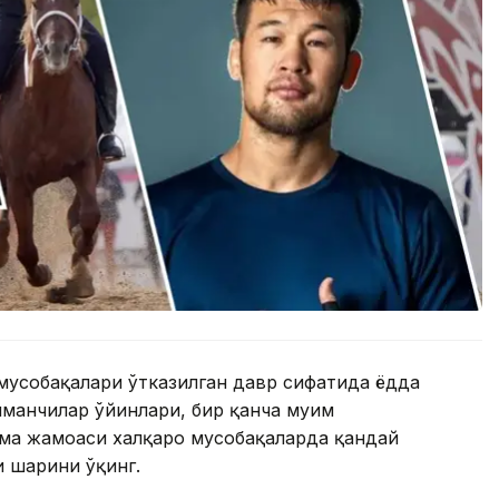
 мусобақалари ўтказилган давр сифатида ёдда
манчилар ўйинлари, бир қанча муҳим
рма жамоаси халқаро мусобақаларда қандай
 шарҳини ўқинг.