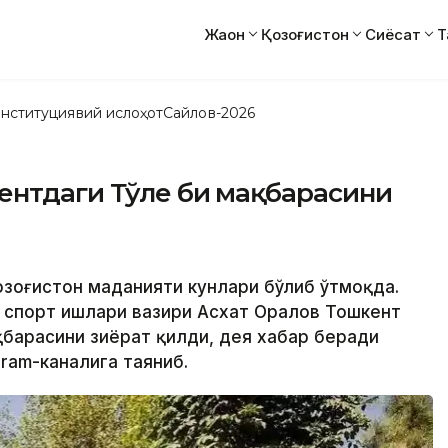
Жаҳон
Қозоғистон
Сиёсат
Т
нституциявий ислоҳот
Сайлов-2026
ентдаги Тўле би мақбарасини
Қозоғистон маданияти кунлари бўлиб ўтмоқда.
а спорт ишлари вазири Асхат Оралов Тошкент
барасини зиёрат қилди, дея хабар беради
gram-каналига таяниб.