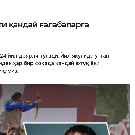
рти қандай ғалабаларга
24 йил деярли тугади. Йил якунида ўтган
идек ҳар бир соҳада қандай ютуқ ёки
иқамиз.