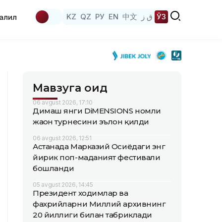
KZ
QZ
РУ
EN
中文
ق ز
ЎЗ
аҳлил
Мавзуга оид
06 avgust 2026, 17:10
Димаш янги DiMENSIONS номли
жаҳон турнесини эълон қилди
06 avgust 2026, 12:51
Астанада Марказий Осиёдаги энг
йирик поп-маданият фестивали
бошланди
05 avgust 2026, 14:45
Президент ходимлар ва
фахрийларни Миллий архивнинг
20 йиллиги билан табриклади