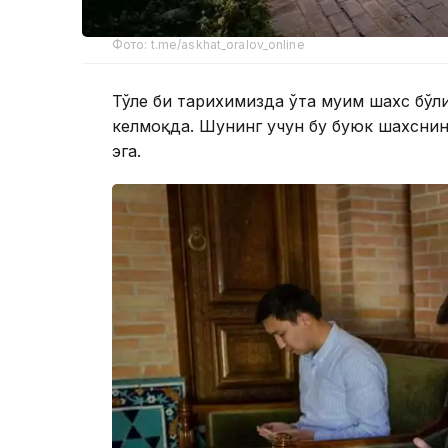
Фото: t.me/askhat_oralov_online
Тўле би тарихимизда ўта муҳим шахс бўл
келмоқда. Шунинг учун бу буюк шахснинг
эга.