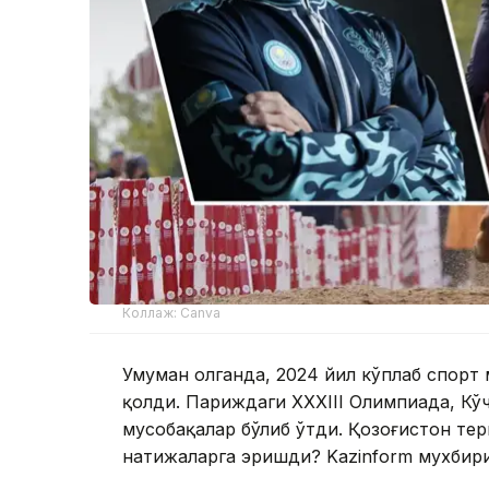
Коллаж: Canva
Умуман олганда, 2024 йил кўплаб спорт
қолди. Париждаги XXXIII Олимпиада, Кўч
мусобақалар бўлиб ўтди. Қозоғистон те
натижаларга эришди? Kazinform мухбири