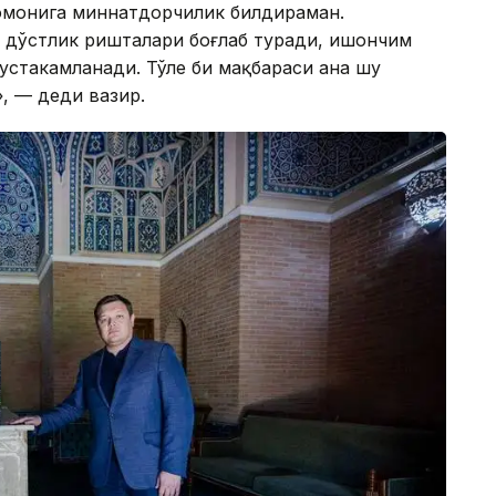
томонига миннатдорчилик билдираман.
 дўстлик ришталари боғлаб туради, ишончим
устаҳкамланади. Тўле би мақбараси ана шу
, — деди вазир.