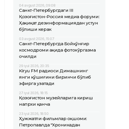
04 avgust 2026, 09:08
Санкт-Петербургдаги III
Қозоғистон-Россия медиа форуми:
Ҳақиқат дезинформациядан устун
бўлиши керак
03 avgust 2026, 15:07
Санкт-Петербургда Бойқўнғир
космодроми ҳақида фотокўргазма
очилди
29 iyul 2026, 20:35
Kiryu FM радиоси Димашнинг
янги қўшиғини биринчи бўлиб
эфирга узатади
27 iyul 2026, 18:15
Қозоғистон музейларига кириш
напрхи қанча
23 iyul 2026, 18:50
Ҳужжатли фильмлар оқшоми:
Петропавлда "Хроникадан