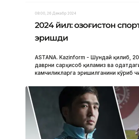
08:00, 26 Декабр 2024
2024 йил: Қозоғистон спо
эришди
ASTANA. Kazinform - Шундай қилиб, 20
даврни сарҳисоб қиламиз ва одатдаг
камчиликларга эришилганини кўриб ч