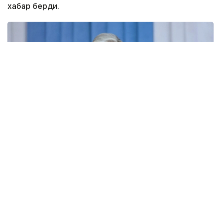
хабар берди.
Photo credit: Akorda
Президент Қасим-Жомарт Тоқаев Ақмола
вилоятининг Щучинск шаҳрида ўтаётган «Айбин»
XII Халқаро ҳарбий-ватанпарварлик ёшлар
йиғинида иштирок этди.