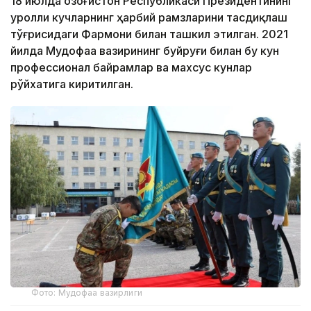
18 июлда Қозоғистон Республикаси Президентининг
Қуролли кучларнинг ҳарбий рамзларини тасдиқлаш
тўғрисидаги Фармони билан ташкил этилган. 2021
йилда Мудофаа вазирининг буйруғи билан бу кун
профессионал байрамлар ва махсус кунлар
рўйхатига киритилган.
Фото: Мудофаа вазирлиги