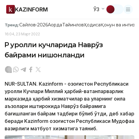
KAZINFORM
ЎЗ
Сайлов-2026
Ақорда
Тайинлов
Ҳодиса
Қонун ва интизо
Тренд:
16:04, 23 Март 2022
ҚР Қуролли кучларида Наврўз
байрами нишонланди
NUR-SULTAN. Kazinform - Қозоғистон Республикаси
Қуролли Кучлари Миллий ҳарбий-ватанпарварлик
марказида ҳарбий хизматчилар ва уларнинг оила
аъзолари иштирокида Наврўз байрамига
бағишланган байрам тадбири бўлиб ўтди, деб хабар
беради Kazinform Қозоғистон Республикаси Мудофаа
вазирлиги матбуот хизматига таяниб.