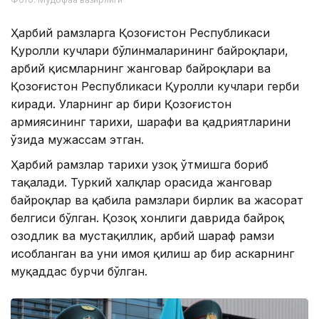
Ҳарбий рамзларга Қозоғистон Республикаси
Қуролли кучлари бўлинмаларининг байроқлари,
ҳарбий қисмларнинг жанговар байроқлари ва
Қозоғистон Республикаси Қуролли кучлари герби
киради. Уларнинг ҳар бири Қозоғистон
армиясининг тарихи, шарафи ва қадриятларини
ўзида мужассам этган.
Ҳарбий рамзлар тарихи узоқ ўтмишга бориб
тақалади. Туркий халқлар орасида жанговар
байроқлар ва қабила рамзлари бирлик ва жасорат
белгиси бўлган. Қозоқ хонлиги даврида байроқ
озодлик ва мустақиллик, ҳарбий шараф рамзи
ҳисобланган ва уни ҳимоя қилиш ҳар бир аскарнинг
муқаддас бурчи бўлган.