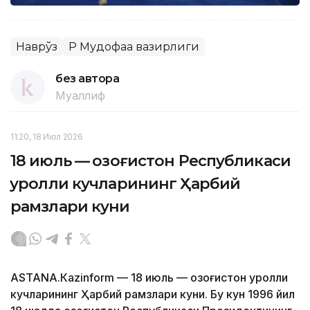
Наврўз
ҚР Мудофаа вазирлиги
без автора
Муаллиф
11:20, 18 Июл 2026
18 июль — Қозоғистон Республикаси
Қуролли кучларининг Ҳарбий
рамзлари куни
АSTANА.Кazinform — 18 июль — Қозоғистон Қуролли
кучларининг Ҳарбий рамзлари куни. Бу кун 1996 йил