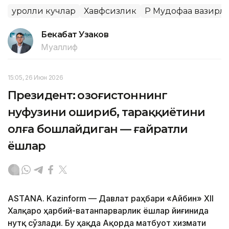
Қуролли кучлар
Хавфсизлик
ҚР Мудофаа вазирл
Бекабат Узаков
Муаллиф
15:05, 26 Июн 2026
Президент: Қозоғистоннинг
нуфузини ошириб, тараққиётини
олға бошлайдиган — ғайратли
ёшлар
ASTANA. Kazinform — Давлат раҳбари «Айбин» XII
Халқаро ҳарбий-ватанпарварлик ёшлар йиғинида
нутқ сўзлади. Бу ҳақда Ақорда матбуот хизмати