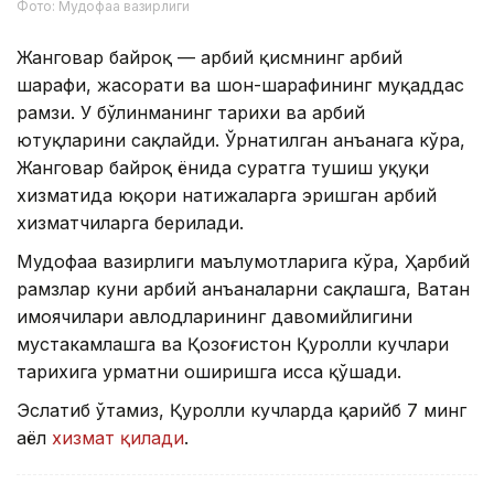
Фото: Мудофаа вазирлиги
Жанговар байроқ — ҳарбий қисмнинг ҳарбий
шарафи, жасорати ва шон-шарафининг муқаддас
рамзи. У бўлинманинг тарихи ва ҳарбий
ютуқларини сақлайди. Ўрнатилган анъанага кўра,
Жанговар байроқ ёнида суратга тушиш ҳуқуқи
хизматида юқори натижаларга эришган ҳарбий
хизматчиларга берилади.
Мудофаа вазирлиги маълумотларига кўра, Ҳарбий
рамзлар куни ҳарбий анъаналарни сақлашга, Ватан
ҳимоячилари авлодларининг давомийлигини
мустаҳкамлашга ва Қозоғистон Қуролли кучлари
тарихига ҳурматни оширишга ҳисса қўшади.
Эслатиб ўтамиз, Қуролли кучларда қарийб 7 минг
аёл
хизмат қилади
.