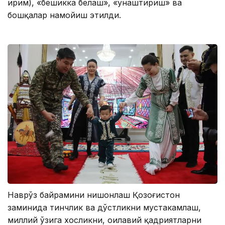
ирим), «бешикка белаш», «унаштириш» ва
бошқалар намойиш этилди.
Наврўз байрамини нишонлаш Қозоғистон
заминида тинчлик ва дўстликни мустаҳкамлаш,
миллий ўзига хосликни, оилавий қадриятларни