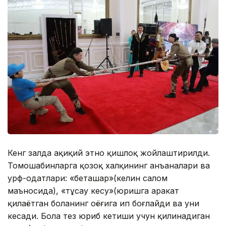
Кенг залда ҳақиқий этно қишлоқ жойлаштирилди.
Томошабинларга қозоқ халқининг анъаналари ва
урф-одатлари: «беташар»(келин салом
маъносида), «тұсау кесу»(юришга ҳаракат
қилаётган боланинг оёғига ип боғлайди ва уни
кесади. Бола тез юриб кетиши учун қилинадиган