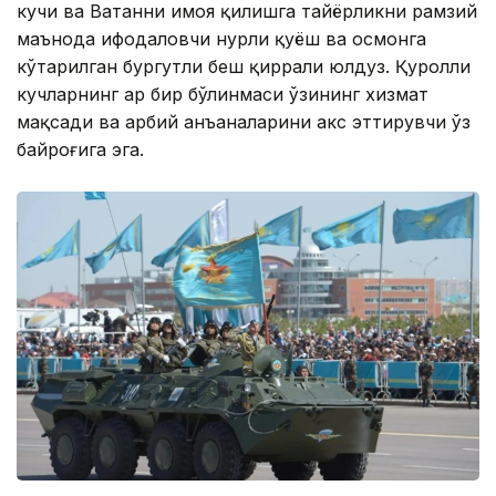
кучи ва Ватанни ҳимоя қилишга тайёрликни рамзий
маънода ифодаловчи нурли қуёш ва осмонга
кўтарилган бургутли беш қиррали юлдуз. Қуролли
кучларнинг ҳар бир бўлинмаси ўзининг хизмат
мақсади ва ҳарбий анъаналарини акс эттирувчи ўз
байроғига эга.