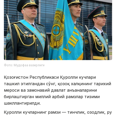
Фото: Мудофаа вазирлиги
Қозоғистон Республикаси Қуролли кучлари
ташкил этилгандан сўнг, қозоқ халқининг тарихий
мероси ва замонавий давлат анъаналарини
бирлаштирган миллий ҳарбий рамзлар тизими
шакллантирилди.
Қуролли кучларнинг рамзи — тинчлик, озодлик, руҳ