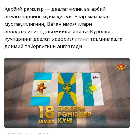
Ҳарбий рамзлар — давлатчилик ва ҳарбий
анъаналарнинг муҳим қисми. Улар мамлакат
мустақиллигини, Ватан ҳимоячилари
авлодларининг давомийлигини ва Қуролли
кучларнинг давлат хавфсизлигини таъминлашга
доимий тайёрлигини англатади.
Фото: Мудофаа вазирлиги