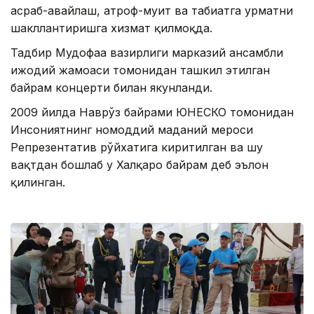
асраб-авайлаш, атроф-муҳит ва табиатга ҳурматни
шакллантиришга хизмат қилмоқда.
Тадбир Мудофаа вазирлиги марказий ансамбли
ижодий жамоаси томонидан ташкил этилган
байрам концерти билан якунланди.
2009 йилда Наврўз байрами ЮНЕСКО томонидан
Инсониятнинг номоддий маданий мероси
Репрезентатив рўйхатига киритилган ва шу
вақтдан бошлаб у Халқаро байрам деб эълон
қилинган.