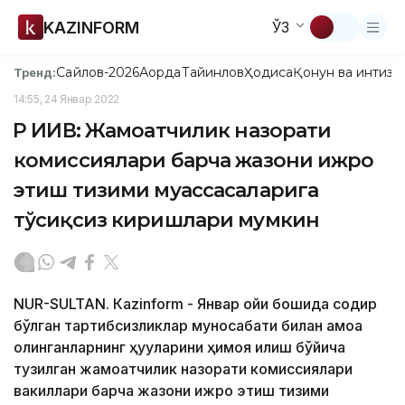
KAZINFORM
ЎЗ
Сайлов-2026
Ақорда
Тайинлов
Ҳодиса
Қонун ва интизо
Тренд:
14:55, 24 Январ 2022
ҚР ИИВ: Жамоатчилик назорати
комиссиялари барча жазони ижро
этиш тизими муассасаларига
тўсиқсиз киришлари мумкин
NUR-SULTAN. Кazinform - Январ ойи бошида содир
бўлган тартибсизликлар муносабати билан қамоққа
олинганларнинг ҳуқуқларини ҳимоя қилиш бўйича
тузилган жамоатчилик назорати комиссиялари
вакиллари барча жазони ижро этиш тизими