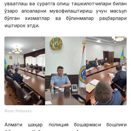
қувватлаш ва суратга олиш ташкилотчилари билан
ўзаро алоқаларни мувофиқлаштириш учун масъул
бўлган хизматлар ва бўлинмалар раҳбарлари
иштирок этди.
Фото: Polisia.kz
Алмати шаҳар полиция бошқармаси бошлиғи