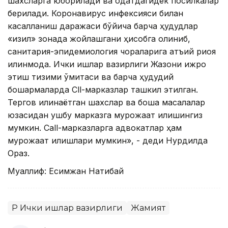
шахсларга юборилади ва одатдагидек посилкалар
берилади. Коронавирус инфексияси билан
касалланиш даражаси бўйича барча ҳудудлар
«қизил» зонада жойлашгани ҳисобга олиниб,
санитария-эпидемиология чораларига қатъий риоя
қилинмоқда. Ички ишлар вазирлиги Жазони ижро
этиш тизими қўмитаси ва барча ҳудудий
бошқармаларда Cll-марказлар ташкил этилган.
Тергов қилинаётган шахслар ва бошқа масалалар
юзасидан ушбу марказга мурожаат қилишингиз
мумкин. Call-марказларга адвокатлар ҳам
мурожаат қилишлари мумкин», - деди Нурдилда
Ораз.
Муаллиф: Есимжан Нақтибай
ҚР Ички ишлар вазирлиги
Жамият