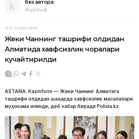
без автора
Муаллиф
11:20, 13 Июл 2026
Жеки Чаннинг ташрифи олдидан
Алматида хавфсизлик чоралари
кучайтирилди
ASTANА. Кazinform — Жеки Чаннинг Алматига
ташрифи олдидан шаҳарда хавфсизлик масалалари
муҳокама қилинди, деб хабар беради Polisia.kz.