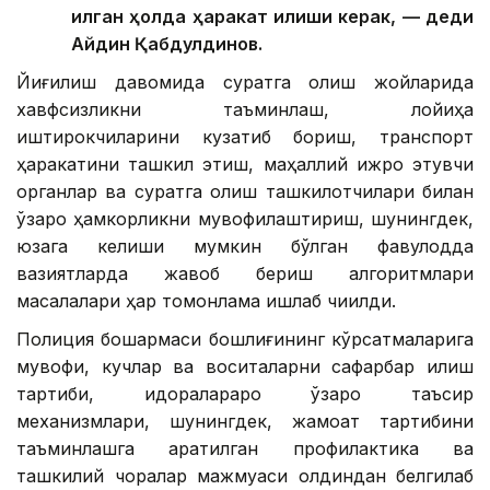
қилган ҳолда ҳаракат қилиши керак, — деди
Айдин Қабдулдинов.
Йиғилиш давомида суратга олиш жойларида
хавфсизликни таъминлаш, лойиҳа
иштирокчиларини кузатиб бориш, транспорт
ҳаракатини ташкил этиш, маҳаллий ижро этувчи
органлар ва суратга олиш ташкилотчилари билан
ўзаро ҳамкорликни мувофиқлаштириш, шунингдек,
юзага келиши мумкин бўлган фавқулодда
вазиятларда жавоб бериш алгоритмлари
масалалари ҳар томонлама ишлаб чиқилди.
Полиция бошқармаси бошлиғининг кўрсатмаларига
мувофиқ, кучлар ва воситаларни сафарбар қилиш
тартиби, идоралараро ўзаро таъсир
механизмлари, шунингдек, жамоат тартибини
таъминлашга қаратилган профилактика ва
ташкилий чоралар мажмуаси олдиндан белгилаб