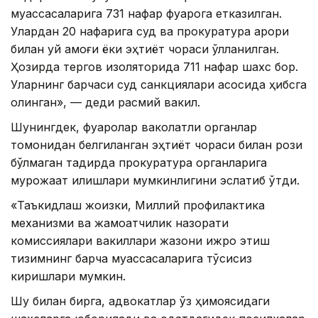
муассасаларига 731 нафар фуқарога етказилган.
Улардан 20 нафарига суд ва прокуратура қарори
билан уй қамоғи ёки эҳтиёт чораси қўлланилган.
Ҳозирда тергов изоляторида 711 нафар шахс бор.
Уларнинг барчаси суд санкциялари асосида ҳибсга
олинган», — деди расмий вакил.
Шунингдек, фуқаролар ваколатли органлар
томонидан белгиланган эҳтиёт чораси билан рози
бўлмаган тақдирда прокуратура органларига
мурожаат қилишлари мумкинлигини эслатиб ўтди.
«Таъкидлаш жоизки, Миллий профилактика
механизми ва жамоатчилик назорати
комиссиялари вакиллари жазони ижро этиш
тизимнинг барча муассасаларига тўсиқсиз
киришлари мумкин.
Шу билан бирга, адвокатлар ўз ҳимоясидаги