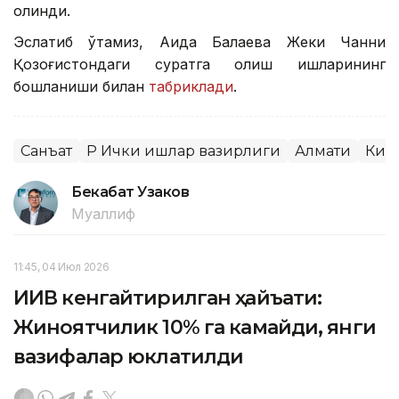
олинди.
Эслатиб ўтамиз, Аида Балаева Жеки Чанни
Қозоғистондаги суратга олиш ишларининг
бошланиши билан
табриклади
.
Санъат
ҚР Ички ишлар вазирлиги
Алмати
Киб
Бекабат Узаков
Муаллиф
11:45, 04 Июл 2026
ИИВ кенгайтирилган ҳайъати:
Жиноятчилик 10% га камайди, янги
вазифалар юклатилди