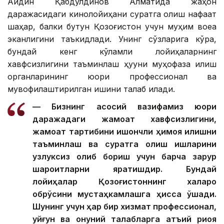
Айдин Қабдулдинов Алматида жаҳон
даражасидаги кинолойиҳани суратга олиш нафақат
шаҳар, балки бутун Қозоғистон учун муҳим воқеа
эканлигини таъкидлади. Унинг сўзларига кўра,
бундай кенг кўламли лойиҳаларнинг
хавфсизлигини таъминлаш ҳуқуқни муҳофаза қилиш
органларининг юқори профессионал ва
мувофиқлаштирилган ишини талаб қилади.
— Бизнинг асосий вазифамиз юқори
даражадаги жамоат хавфсизлигини,
жамоат тартибини ишончли ҳимоя қилишни
таъминлаш ва суратга олиш ишларини
узлуксиз олиб бориш учун барча зарур
шароитларни яратишдир. Бундай
лойиҳалар Қозоғистоннинг халқаро
обрўсини мустаҳкамлашга ҳисса қўшади.
Шунинг учун ҳар бир хизмат профессионал,
уйғун ва қонуний талабларга қатъий риоя