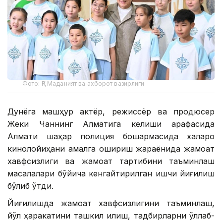
Фото: ҚР Маданият ва ахборот вазирлиги
Дунёга машҳур актёр, режиссёр ва продюсер
Жеки Чаннинг Алматига келиши арафасида
Алмати шаҳар полиция бошқармасида халқаро
кинолойиҳани амалга ошириш жараёнида жамоат
хавфсизлиги ва жамоат тартибини таъминлаш
масалалари бўйича кенгайтирилган ишчи йиғилиш
бўлиб ўтди.
Йиғилишда жамоат хавфсизлигини таъминлаш,
йўл ҳаракатини ташкил қилиш, тадбирларни қўллаб-