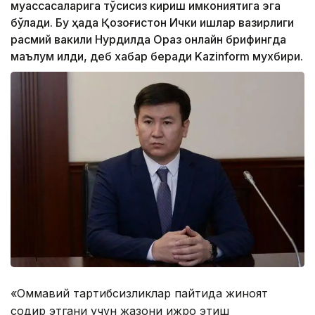
муассасаларига тўсиқсиз кириш имкониятига эга
бўлади. Бу ҳақда Қозоғистон Ички ишлар вазирлиги
расмий вакили Нурдилда Ораз онлайн брифингда
маълум қилди, деб хабар беради Kazinform мухбири.
«Оммавий тартибсизликлар пайтида жиноят
содир этгани учун жазони ижро этиш