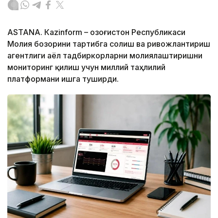
ASTANА. Кazinform – Қозоғистон Республикаси
Молия бозорини тартибга солиш ва ривожлантириш
агентлиги аёл тадбиркорларни молиялаштиришни
мониторинг қилиш учун миллий таҳлилий
платформани ишга туширди.