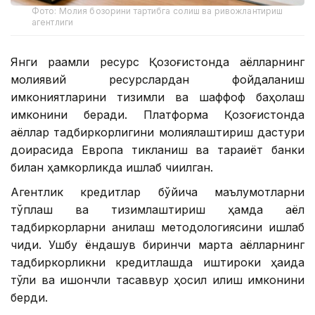
Фото: Молия бозорини тартибга солиш ва ривожлантириш
агентлиги
Янги рақамли ресурс Қозоғистонда аёлларнинг
молиявий ресурслардан фойдаланиш
имкониятларини тизимли ва шаффоф баҳолаш
имконини беради. Платформа Қозоғистонда
аёллар тадбиркорлигини молиялаштириш дастури
доирасида Европа тикланиш ва тараққиёт банки
билан ҳамкорликда ишлаб чиқилган.
Агентлик кредитлар бўйича маълумотларни
тўплаш ва тизимлаштириш ҳамда аёл
тадбиркорларни аниқлаш методологиясини ишлаб
чиқди. Ушбу ёндашув биринчи марта аёлларнинг
тадбиркорликни кредитлашда иштироки ҳақида
тўлиқ ва ишончли тасаввур ҳосил қилиш имконини
берди.