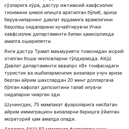
сўзларига кўра, дастур ижтимоий хавфсизлик
тизимини ҳимоя қилишга қаратилган бўлиб, ариза
берувчиларнинг давлат ёрдамига қарамлигини
баҳолаш қоидаларини кучайтирувчи Ички
хавфсизлик департаменти билан ҳамкорликда
амалга ошириляпти.
Янги дастур Трамп маъмурияти томонидан жорий
этилган бошқа чекловларни тўлдирмоқда. АҚШ
Давлат департаменти аввалроқ «B» тоифасидаги
туристик ва ишбилармонлик визалари учун ариза
берган айрим шахслардан 20 минг долларгача
бўлган кафолат депозитини талаб қилувчи
қоидаларни чиқарган эди.
Шунингдек, 75 мамлакат фуқароларига нисбатан
айрим иммиграцион визаларни беришга қўйилган
мораторий ҳам амалда қолади.