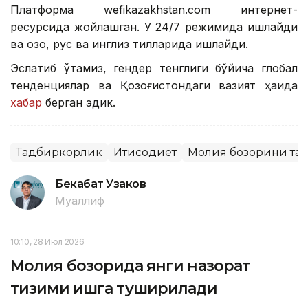
Платформа wefikazakhstan.com интернет-
ресурсида жойлашган. У 24/7 режимида ишлайди
ва қозоқ, рус ва инглиз тилларида ишлайди.
Эслатиб ўтамиз, гендер тенглиги бўйича глобал
тенденциялар ва Қозоғистондаги вазият ҳақида
хабар
берган эдик.
Тадбиркорлик
Иқтисодиёт
Молия бозорини тар
Бекабат Узаков
Муаллиф
10:10, 28 Июл 2026
Молия бозорида янги назорат
тизими ишга туширилади