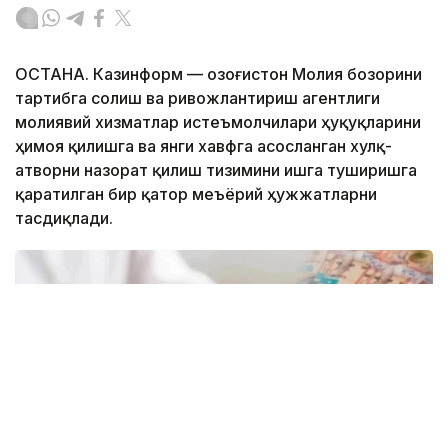
ОСТАНА. Казинформ — Қозоғистон Молия бозорини
тартибга солиш ва ривожлантириш агентлиги
молиявий хизматлар истеъмолчилари ҳуқуқларини
ҳимоя қилишга ва янги хавфга асосланган хулқ-
атворни назорат қилиш тизимини ишга туширишга
қаратилган бир қатор меъёрий ҳужжатларни
тасдиқлади.