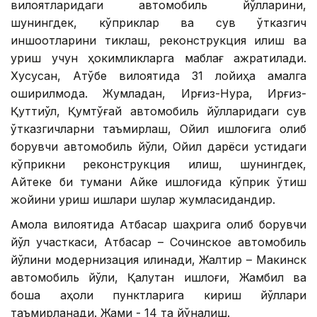
вилоятларидаги автомобиль йўлларини,
шунингдек, кўприклар ва сув ўтказгич
иншоотларини тиклаш, реконструкция қилиш ва
қуриш учун ҳокимликларга маблағ ажратилади.
Хусусан, Ақтўбе вилоятида 31 лойиҳа амалга
оширилмоқда. Жумладан, Ирғиз-Нура, Ирғиз-
Қуттиқўл, Қумтўғай автомобиль йўлларидаги сув
ўтказгичларни таъмирлаш, Ойил қишлоғига олиб
борувчи автомобиль йўли, Ойил дарёси устидаги
кўприкни реконструкция қилиш, шунингдек,
Айтеке би тумани Айке қишлоғида кўприк ўтиш
жойини қуриш ишлари шулар жумласидандир.
Ақмола вилоятида Атбасар шаҳрига олиб борувчи
йўл участкаси, Атбасар – Сочинское автомобиль
йўлини модернизация қилинади, Жалтир – Макинск
автомобиль йўли, Қалқутан қишлоғи, Жамбил ва
бошқа аҳоли пунктларига кириш йўллари
таъмирланади. Жами - 14 та йўналиш.