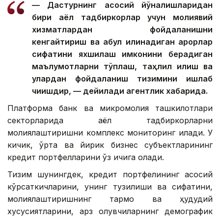
— Дастурнинг асосий йўналишларидан
бири аёл тадбиркорлар учун молиявий
хизматлардан фойдаланишни
кенгайтириш ва қабул қилинадиган қарорлар
сифатини яхшилаш имконини берадиган
маълумотларни тўплаш, таҳлил қилиш ва
улардан фойдаланиш тизимини ишлаб
чиқишдир, — дейилади агентлик хабарида.
Платформа банк ва микромолия ташкилотлари
секторларида аёл тадбиркорларни
молиялаштиришни комплекс мониторинг қилади. У
кичик, ўрта ва йирик бизнес субъектларининг
кредит портфелларини ўз ичига олади.
Тизим шунингдек, кредит портфелининг асосий
кўрсаткичларини, унинг тузилиши ва сифатини,
молиялаштиришнинг тармоқ ва ҳудудий
хусусиятларини, қарз олувчиларнинг демографик