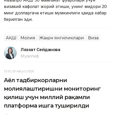
Аввалроқ АҚШ 50 мамлакат фуқаролари учун
визавий кафолат жорий этиши, унинг миқдори 20
минг долларгача етиши мумкинлиги ҳақида хабар
берилган эди.
АҚШ
Молия
Жаҳон янгиликлари
Виза
Ляззат Сейданова
Муаллиф
13:15, 05 Август 2026
Аёл тадбиркорларни
молиялаштиришни мониторинг
қилиш учун миллий рақамли
платформа ишга туширилди