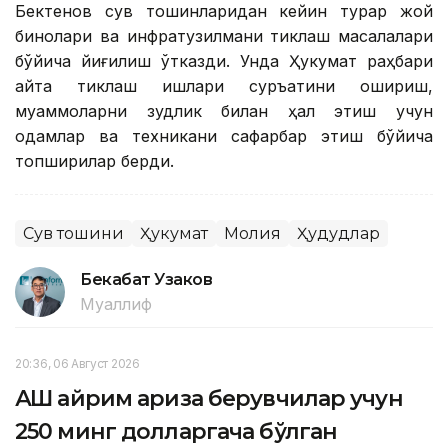
Бектенов сув тошқинларидан кейин турар жой
бинолари ва инфратузилмани тиклаш масалалари
бўйича йиғилиш ўтказди. Унда Ҳукумат раҳбари
қайта тиклаш ишлари суръатини ошириш,
муаммоларни зудлик билан ҳал этиш учун
одамлар ва техникани сафарбар этиш бўйича
топшириқлар берди.
Сув тошқини
Ҳукумат
Молия
Ҳудудлар
Бекабат Узаков
Муаллиф
20:36, 06 Август 2026
АҚШ айрим ариза берувчилар учун
250 минг долларгача бўлган