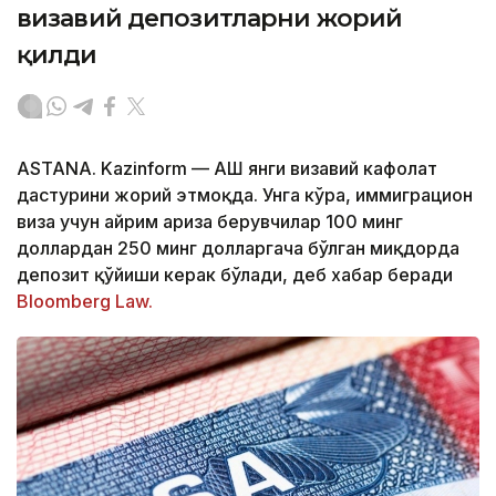
визавий депозитларни жорий
қилди
ASTANA. Kazinform — АҚШ янги визавий кафолат
дастурини жорий этмоқда. Унга кўра, иммиграцион
виза учун айрим ариза берувчилар 100 минг
доллардан 250 минг долларгача бўлган миқдорда
депозит қўйиши керак бўлади, деб хабар беради
Bloomberg Law.