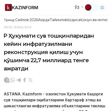
KAZINFORM
ЎЗ
Сайлов-2026
Ақорда
Тайинлов
Ҳодиса
Қонун ва интизо
Тренд:
08:39, 19 Июл 2024
ҚР Ҳукумати сув тошқинларидан
кейин инфратузилмани
реконструкция қилиш учун
қўшимча 22,7 миллиард тенге
ажратди
ASTANА. Кazinform - Қозоғистон Ҳукумати баҳорги
сув тошқинлари оқибатларини бартараф этиш ва
шикастланган инфратузилма объектларини тиклаш