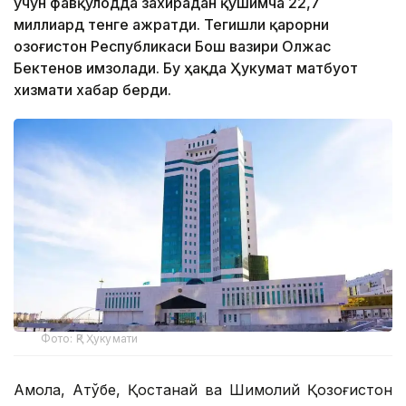
учун фавқулодда захирадан қўшимча 22,7
миллиард тенге ажратди. Тегишли қарорни
Қозоғистон Республикаси Бош вазири Олжас
Бектенов имзолади. Бу ҳақда Ҳукумат матбуот
хизмати хабар берди.
Фото: ҚР Ҳукумати
Ақмола, Ақтўбе, Қостанай ва Шимолий Қозоғистон