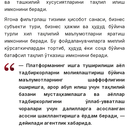
ва ташкилий хусусиятларини таҳлил қилиш
имконини беради.
Ягона фильтрлаш тизими ҳисобот санаси, бизнес
субъекти тури, бизнес ҳажми ва ҳудуд бўйича
турли хил таҳлилий маълумотларни яратиш
имконини беради. Бу фойдаланувчиларга миллий
кўрсаткичлардан тортиб, ҳудуд ёки соҳа бўйича
батафсил таҳлил ўтказиш имконини беради.
— Платформанинг ишга туширилиши аёл
тадбиркорларни молиялаштириш бўйича
маълумотларнинг шаффофлигини
оширишга, қарор қабул қилиш учун таҳлилий
базани мустаҳкамлашга ва аёллар
тадбиркорлигини қўллаб-қувватлаш
чоралари учун далилларга асосланган
асосни шакллантиришга ёрдам беради, —
дейилади агентлик хабарида.