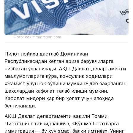
Фото: coximmigration.com
Пилот лойиҳа дастлаб Доминикан
Республикасидан келган ариза берувчиларга
нисбатан қўлланилади. АҚШ Давлат департаменти
маълумотларига кўра, консуллик ходимлари
«жамият учун юк бўлиши мумкин» деб баҳоланган
шахслардан кафолат талаб қилиши мумкин.
Кафолат миқдори ҳар бир ҳолат учун алоҳида
белгиланади.
АҚШ Давлат департаменти вакили Томми
Пиготтнинг таъкидлашича, «Қўшма Штатларга
иммиграция — бу ҳуқуқ эмас, балки имтиёз». Унинг