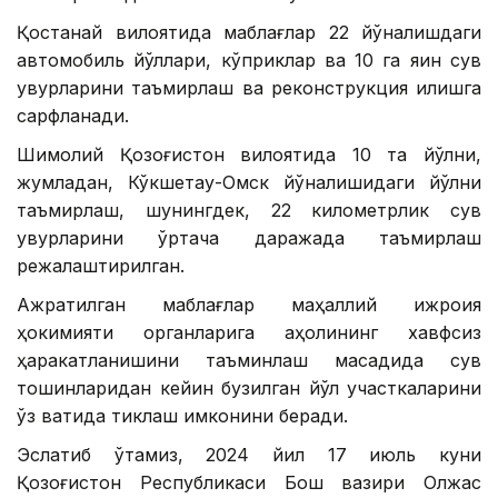
Қостанай вилоятида маблағлар 22 йўналишдаги
автомобиль йўллари, кўприклар ва 10 га яқин сув
қувурларини таъмирлаш ва реконструкция қилишга
сарфланади.
Шимолий Қозоғистон вилоятида 10 та йўлни,
жумладан, Кўкшетау-Омск йўналишидаги йўлни
таъмирлаш, шунингдек, 22 километрлик сув
қувурларини ўртача даражада таъмирлаш
режалаштирилган.
Ажратилган маблағлар маҳаллий ижроия
ҳокимияти органларига аҳолининг хавфсиз
ҳаракатланишини таъминлаш мақсадида сув
тошқинларидан кейин бузилган йўл участкаларини
ўз вақтида тиклаш имконини беради.
Эслатиб ўтамиз, 2024 йил 17 июль куни
Қозоғистон Республикаси Бош вазири Олжас