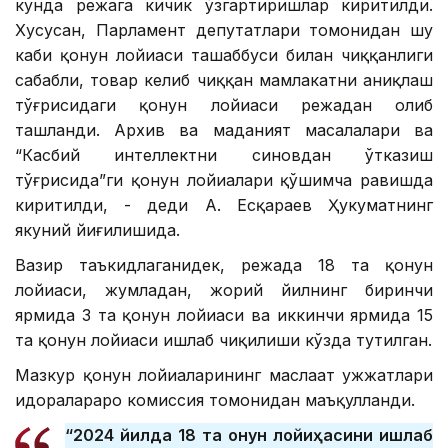
кунда режага кичик ўзгартиришлар киритилди.
Хусусан, Парламент депутатлари томонидан шу
каби қонун лойиҳаси ташаббуси билан чиққанлиги
сабабли, товар келиб чиққан мамлакатни аниқлаш
тўғрисидаги қонун лойиҳаси режадан олиб
ташланди. Архив ва маданият масалалари ва
“Касбий интеллектни синовдан ўтказиш
тўғрисида”ги қонун лойиҳалари қўшимча равишда
киритилди, - деди А. Есқараев Ҳукуматнинг
якуний йиғилишида.
Вазир таъкидлаганидек, режада 18 та қонун
лойиҳаси, жумладан, жорий йилнинг биринчи
ярмида 3 та қонун лойиҳаси ва иккинчи ярмида 15
та қонун лойиҳаси ишлаб чиқилиши кўзда тутилган.
Мазкур қонун лойиҳаларининг маслаҳат ҳужжатлари
идоралараро комиссия томонидан маъқулланди.
“2024 йилда 18 та қонун лойиҳасини ишлаб