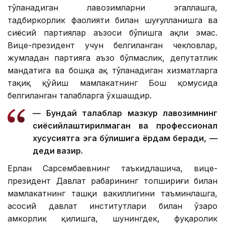
тўланадиган лавозимларни эгаллашга,
тадбиркорлик фаолияти билан шуғулланишга ва
сиёсий партиялар аъзоси бўлишга ҳақли эмас.
Вице-президент учун белгиланган чекловлар,
жумладан партияга аъзо бўлмаслик, депутатлик
мандатига ва бошқа ҳақ тўланадиган хизматларга
тақиқ қўйиш мамлакатнинг Бош қомусида
белгиланган талабларга ўхшашдир.
— Бундай талаблар мазкур лавозимнинг
сиёсийлаштирилмаган ва профессионал
хусусиятга эга бўлишига ёрдам беради, —
деди вазир.
Ерлан Сарсембаевнинг таъкидлашича, вице-
президент Давлат раҳбарининг топшириғи билан
мамлакатнинг ташқи вакиллигини таъминлашга,
асосий давлат институтлари билан ўзаро
ҳамкорлик қилишга, шунингдек, фуқаролик