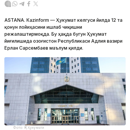
ASTANА. Кazinform — Ҳукумат келгуси йилда 12 та
қонун лойиҳасини ишлаб чиқишни
режалаштирмоқда. Бу ҳақда бугун Ҳукумат
йиғилишида Қозоғистон Республикаси Адлия вазири
Ерлан Сарсембаев маълум қилди.
Фото: ҚР Ҳукумати