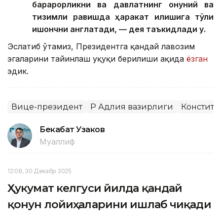
барқарорликни ва давлатнинг қонуний ва
тизимли равишда ҳаракат қилишига тўлиқ
ишончни англатади, — дея таъкидлади у.
Эслатиб ўтамиз, Президентга қандай лавозим
эгаларини тайинлаш ҳуқуқи берилиши ҳақида
ёзган
эдик.
Вице-президент
ҚР Адлия вазирлиги
Констит
Бекабат Узаков
Муаллиф
12:08, 30 Декабр 2025
Ҳукумат келгуси йилда қандай
қонун лойиҳаларини ишлаб чиқади