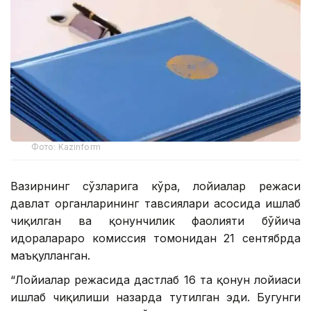
Фото: Kazinform
Вазирнинг сўзларига кўра, лойиҳалар режаси
давлат органларининг тавсиялари асосида ишлаб
чиқилган ва қонунчилик фаолияти бўйича
идоралараро комиссия томонидан 21 сентябрда
маъқулланган.
“Лойиҳалар режасида дастлаб 16 та қонун лойиҳаси
ишлаб чиқилиши назарда тутилган эди. Бугунги