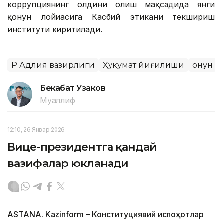
коррупциянинг олдини олиш мақсадида янги
қонун лойиҳасига Касбий этикани текшириш
институти киритилади.
ҚР Адлия вазирлиги
Ҳукумат йиғилиши
Қонун
Бекабат Узаков
Муаллиф
12:10, 26 Январ 2026
Вице-президентга қандай
вазифалар юкланади
АSTANА. Kazinform – Конституциявий ислоҳотлар