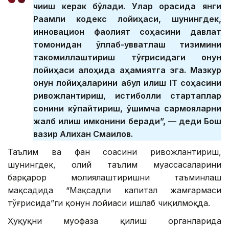
чиқиш керак бўлади. Улар орасида янги
Рақамли кодекс лойиҳаси, шунингдек,
инновацион фаолият соҳасини давлат
томонидан қўллаб-қувватлаш тизимини
такомиллаштириш тўғрисидаги қонун
лойиҳаси алоҳида аҳамиятга эга. Мазкур
қонун лойиҳаларини қабул қилиш IТ соҳасини
ривожлантириш, истиқболли стартаплар
сонини кўпайтириш, қўшимча сармояларни
жалб қилиш имконини беради”, — деди Бош
вазир Алихан Смаилов.
Таълим ва фан соҳасини ривожлантириш,
шунингдек, олий таълим муассасаларини
барқарор молиялаштиришни таъминлаш
мақсадида “Мақсадли капитал жамғармаси
тўғрисида”ги қонун лойиҳаси ишлаб чиқилмоқда.
Ҳуқуқни муҳофаза қилиш органларида