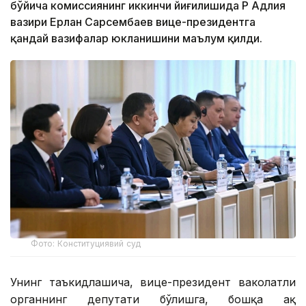
бўйича комиссиянинг иккинчи йиғилишида ҚР Адлия
вазири Ерлан Сарсембаев вице-президентга
қандай вазифалар юкланишини маълум қилди.
Фото: Конституциявий суд
Унинг таъкидлашича, вице-президент ваколатли
органнинг депутати бўлишга, бошқа ҳақ