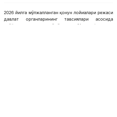
2026 йилга мўлжалланган қонун лойиҳалари режаси
давлат органларининг тавсиялари асосида
тайёрланган ва жорий йилнинг 31 октябрь куни
Қонун лойиҳаларини тайёрлаш хизмати бўйича
идоралараро комиссия томонидан тасдиқланган.
Лойиҳа 12 та қонун лойиҳасини ишлаб чиқишни
назарда тутади. Улардан учтаси Давлат
раҳбарининг топшириқларидан келиб чиқади, —
деди у.
Вазирнинг сўзларига кўра, Президентнинг
топшириқларига мувофиқ қуйидаги қонун
лойиҳалари ишлаб чиқилади:
— “Қозоғистон Республикасининг айрим қонун
ҳужжатларига давлат мулки масалалари бўйича
ўзгартириш ва қўшимчалар киритиш тўғрисида”;