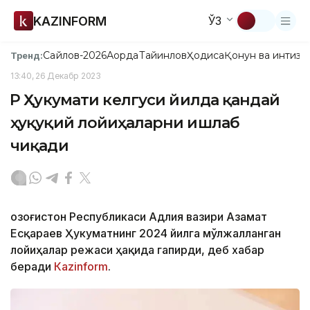
KAZINFORM
ЎЗ
Сайлов-2026
Ақорда
Тайинлов
Ҳодиса
Қонун ва интизо
Тренд:
13:40, 26 Декабр 2023
ҚР Ҳукумати келгуси йилда қандай
ҳуқуқий лойиҳаларни ишлаб
чиқади
Қозоғистон Республикаси Адлия вазири Азамат
Есқараев Ҳукуматнинг 2024 йилга мўлжалланган
лойиҳалар режаси ҳақида гапирди, деб хабар
беради
Кazinform
.