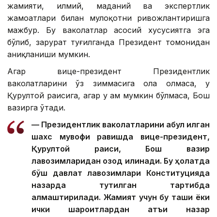
жамияти, илмий, маданий ва экспертлик
жамоатлари билан мулоқотни ривожлантиришга
мажбур. Бу ваколатлар асосий хусусиятга эга
бўлиб, зарурат туғилганда Президент томонидан
аниқланиши мумкин.
Агар вице-президент Президентлик
ваколатларини ўз зиммасига ола олмаса, у
Қурултой раисига, агар у ҳам мумкин бўлмаса, Бош
вазирга ўтади.
— Президентлик ваколатларини қабул қилган
шахс мувофиқ равишда вице-президент,
Қурултой раиси, Бош вазир
лавозимларидан озод қилинади. Бу ҳолатда
бўш давлат лавозимлари Конституцияда
назарда тутилган тартибда
алмаштирилади. Жамият учун бу ташқи ёки
ички шароитлардан қатъи назар