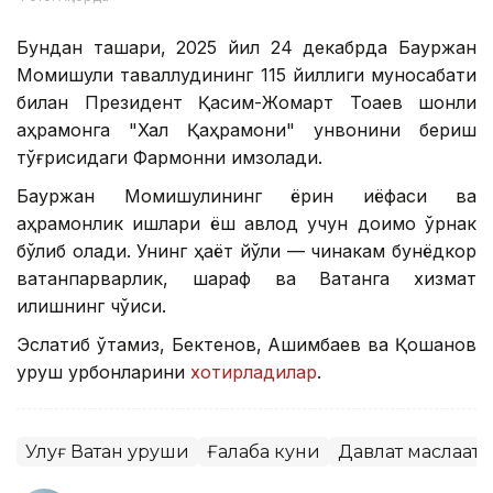
Бундан ташқари, 2025 йил 24 декабрда Бауржан
Момишули таваллудининг 115 йиллиги муносабати
билан Президент Қасим-Жомарт Тоқаев шонли
қаҳрамонга "Халқ Қаҳрамони" унвонини бериш
тўғрисидаги Фармонни имзолади.
Бауржан Момишулининг ёрқин қиёфаси ва
қаҳрамонлик ишлари ёш авлод учун доимо ўрнак
бўлиб қолади. Унинг ҳаёт йўли — чинакам бунёдкор
ватанпарварлик, шараф ва Ватанга хизмат
қилишнинг чўққиси.
Эслатиб ўтамиз, Бектенов, Ашимбаев ва Қошанов
уруш қурбонларини
хотирладилар
.
Улуғ Ватан уруши
Ғалаба куни
Давлат маслаҳат