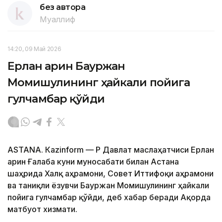
без автора
Муаллиф
14:20, 09 Май 2026
Ерлан Қарин Бауржан
Момишулининг ҳайкали пойига
гулчамбар қўйди
ASTANА. Каzinform — ҚР Давлат маслаҳатчиси Ерлан
Қарин Ғалаба куни муносабати билан Астана
шаҳрида Халқ Қаҳрамони, Совет Иттифоқи Қаҳрамони
ва таниқли ёзувчи Бауржан Момишулининг ҳайкали
пойига гулчамбар қўйди, деб хабар беради Ақорда
матбуот хизмати.