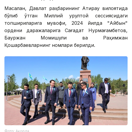
Масалан, Давлат раҳбарининг Атирау вилоятида
бўлиб ўтган Миллий қурултой сессиясидаги
топшириқларига мувофиқ, 2024 йилда "Айбын"
ордени даражаларига Сағадат Нурмағамбетов,
Бауржан Момишули ва Раҳимжан
Қошқарбаевларнинг номлари берилди.
Фото: Ақорда