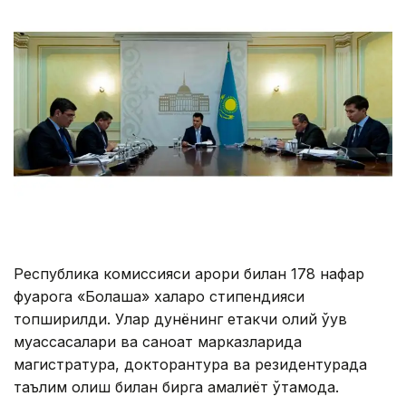
Республика комиссияси қарори билан 178 нафар
фуқарога «Болашақ» халқаро стипендияси
топширилди. Улар дунёнинг етакчи олий ўқув
муассасалари ва саноат марказларида
магистратура, докторантура ва резидентурада
таълим олиш билан бирга амалиёт ўтамоқда.