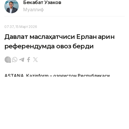
Бекабат Узаков
Муаллиф
07:37, 15 Март 2026
Давлат маслаҳатчиси Ерлан Қарин
референдумда овоз берди
ASTANА. Кazinform – Қозоғистон Республикаси
Давлат маслаҳатчиси Ерлан Қарин янги Конституция
бўйича бўлиб ўтаётган умумхалқ референдумида
овоз берди. У ўз танловини пойтахт Миллий
академик кутубхонасидаги 129-сайлов участкасида
амалга оширди.