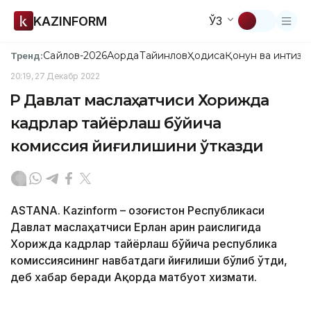
KAZINFORM
ЎЗ
Сайлов-2026
Ақорда
Тайинлов
Ҳодиса
Қонун ва интизо
Тренд:
20:19, 27 Декабр 2022
ҚР Давлат маслаҳатчиси Хорижда
кадрлар тайёрлаш бўйича
комиссия йиғилишини ўтказди
ASTANА. Кazinform – Қозоғистон Республикаси
Давлат маслаҳатчиси Ерлан Қарин раислигида
Хорижда кадрлар тайёрлаш бўйича республика
комиссиясининг навбатдаги йиғилиши бўлиб ўтди,
деб хабар беради Ақорда матбуот хизмати.