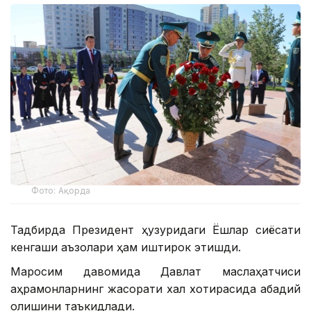
Фото: Ақорда
Тадбирда Президент ҳузуридаги Ёшлар сиёсати
кенгаши аъзолари ҳам иштирок этишди.
Маросим давомида Давлат маслаҳатчиси
қаҳрамонларнинг жасорати халқ хотирасида абадий
қолишини таъкидлади.