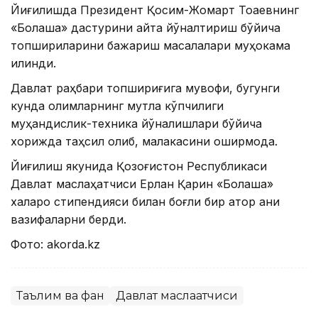
Йиғилишда Президент Қосим-Жомарт Тоқаевнинг
«Болашақ» дастурини қайта йўналтириш бўйича
топшириқларини бажариш масалалари муҳокама
қилинди.
Давлат раҳбари топшириғига мувофиқ, бугунги
кунда олимларнинг мутлақ кўпчилиги
муҳандислик-техника йўналишлари бўйича
хорижда таҳсил олиб, малакасини оширмоқда.
Йиғилиш якунида Қозоғистон Республикаси
Давлат маслаҳатчиси Ерлан Қарин «Болашақ»
халқаро стипендияси билан боғлиқ бир қатор аниқ
вазифаларни берди.
Фото: аkordа.kz
Таълим ва фан
Давлат маслаҳатчиси