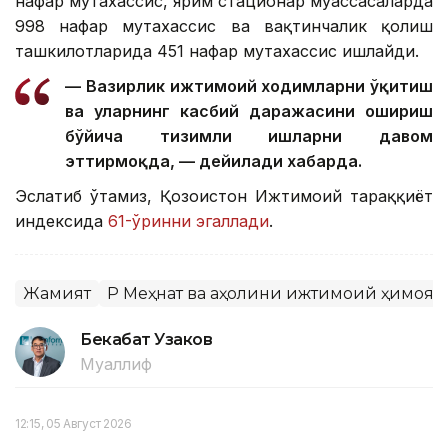
нафар мутахассис, ярим стационар муассасаларда
998 нафар мутахассис ва вақтинчалик қолиш
ташкилотларида 451 нафар мутахассис ишлайди.
— Вазирлик ижтимоий ходимларни ўқитиш
ва уларнинг касбий даражасини ошириш
бўйича тизимли ишларни давом
эттирмоқда, — дейилади хабарда.
Эслатиб ўтамиз, Қозоғистон Ижтимоий тараққиёт
индексида
61-ўринни эгаллади
.
Жамият
ҚР Меҳнат ва аҳолини ижтимоий ҳимоя
Бекабат Узаков
Муаллиф
12:15, 05 Август 2026