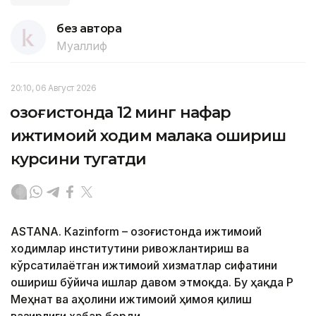
без автора
Муаллиф
20:10, 06 Август 2026
Қозоғистонда 12 минг нафар
ижтимоий ходим малака ошириш
курсини тугатди
ASTANА. Кazinform – Қозоғистонда ижтимоий
ходимлар институтини ривожлантириш ва
кўрсатилаётган ижтимоий хизматлар сифатини
ошириш бўйича ишлар давом этмоқда. Бу ҳақда ҚР
Меҳнат ва аҳолини ижтимоий ҳимоя қилиш
вазирлиги хабар берди.