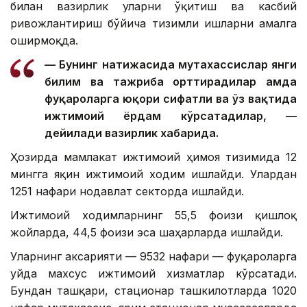
билан вазирлик уларни ўқитиш ва касбий
ривожлантириш бўйича тизимли ишларни амалга
оширмоқда.
— Бунинг натижасида мутахассислар янги
билим ва тажриба орттирадилар ҳамда
фуқароларга юқори сифатли ва ўз вақтида
ижтимоий ёрдам кўрсатадилар, —
дейилади вазирлик хабарида.
Ҳозирда мамлакат ижтимоий ҳимоя тизимида 12
мингга яқин ижтимоий ходим ишлайди. Улардан
1251 нафари нодавлат секторда ишлайди.
Ижтимоий ходимларнинг 55,5 фоизи қишлоқ
жойларда, 44,5 фоизи эса шаҳарларда ишлайди.
Уларнинг аксарияти — 9532 нафари — фуқароларга
уйда махсус ижтимоий хизматлар кўрсатади.
Бундан ташқари, стационар ташкилотларда 1020