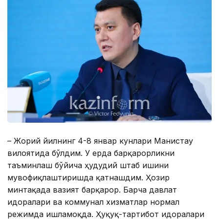
– Жорий йилнинг 4-8 январ кунлари Манғистау
вилоятида бўлдим. У ерда барқарорликни
таъминлаш бўйича ҳудудий штаб ишини
мувофиқлаштиришда қатнашдим. Ҳозир
минтақада вазият барқарор. Барча давлат
идоралари ва коммунал хизматлар нормал
режимда ишламоқда. Ҳуқуқ-тартибот идоралари