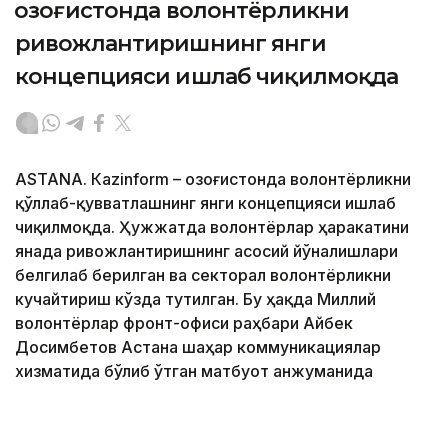
Қозоғистонда волонтёрликни
ривожлантиришнинг янги
концепцияси ишлаб чиқилмоқда
ASTANА. Кazinform – Қозоғистонда волонтёрликни
қўллаб-қувватлашнинг янги концепцияси ишлаб
чиқилмоқда. Ҳужжатда волонтёрлар ҳаракатини
янада ривожлантиришнинг асосий йўналишлари
белгилаб берилган ва секторал волонтёрликни
кучайтириш кўзда тутилган. Бу ҳақда Миллий
волонтёрлар фронт-офиси раҳбари Айбек
Досимбетов Астана шаҳар коммуникациялар
хизматида бўлиб ўтган матбуот анжуманида
маълум қилди.