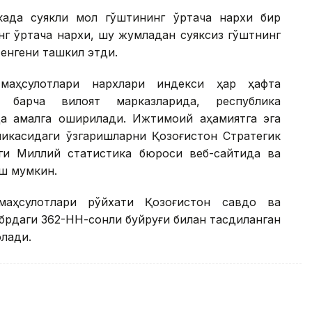
када суякли мол гўштининг ўртача нархи бир
инг ўртача нархи, шу жумладан суяксиз гўштнинг
тенгени ташкил этди.
 маҳсулотлари нархлари индекси ҳар ҳафта
и барча вилоят марказларида, республика
а амалга оширилади. Ижтимоий аҳамиятга эга
амикасидаги ўзгаришларни Қозоғистон Стратегик
ги Миллий статистика бюроси веб-сайтида ва
иш мумкин.
 маҳсулотлари рўйхати Қозоғистон савдо ва
брдаги 362-НН-сонли буйруғи билан тасдиқланган
олади.