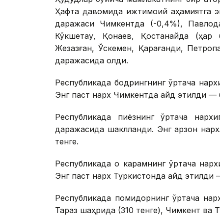
Ҳафта давомида ижтимоий аҳамиятга эг
даражаси Чимкентда (-0,4%), Павлода
Кўкшетау, Қонаев, Қостанайда (ҳар б
Жезқазған, Ўскемен, Қарағанди, Петро
даражасида қолди.
Республикада бодрингнинг ўртача нарх
Энг паст нарх Чимкентда қайд этилди — 
Республикада пиёзнинг ўртача нархи
даражасида шаклланди. Энг арзон нарх
тенге.
Республикада оқ карамнинг ўртача нарх
Энг паст нарх Туркистонда қайд этилди 
Республикада помидорнинг ўртача нарх
Тараз шаҳрида (310 тенге), Чимкент ва Т