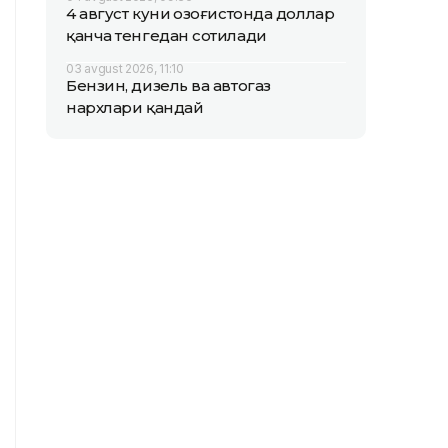
4 август куни Қозоғистонда доллар
қанча тенгедан сотилади
03 avgust 2026, 11:10
Бензин, дизель ва автогаз
нархлари қандай