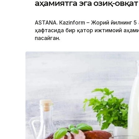
аҳамиятга эга озиқ-овқа
ASTANА. Кazinform – Жорий йилнинг 5 
ҳафтасида бир қатор ижтимоий аҳами
пасайган.