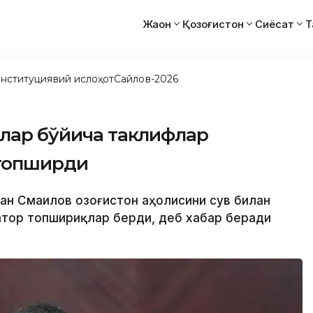
Жаҳон
Қозоғистон
Сиёсат
Т
нституциявий ислоҳот
Сайлов-2026
флар бўйича таклифлар
топширди
хан Смаилов Қозоғистон аҳолисини сув билан
атор топшириқлар берди, деб хабар беради