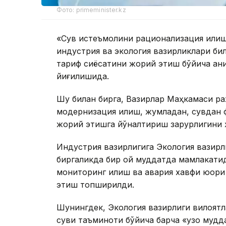
Фото: primeminister.kz
«Сув истеъмолини рационализация қилиш
индустрия ва экология вазирликлари бил
тариф сиёсатини жорий этиш бўйича ани
йиғилишида.
Шу билан бирга, Вазирлар Маҳкамаси р
модернизация қилиш, жумладан, сувдан 
жорий этишга йўналтириш зарурлигини 
Индустрия вазирлигига Экология вазирл
биргаликда бир ой муддатда мамлакати
мониторинг қилиш ва авария хавфи юқори
этиш топширилди.
Шунингдек, Экология вазирлиги вилоятл
суви таъминоти бўйича барча «узоқ мудд