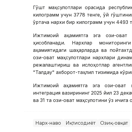
Гўшт маҳсулотлари орасида республи
килограмм учун 3778 тенге, қўй гўштин
ўртача нархи бир килограмм учун 4493 
Ижтимоий аҳамиятга эга озиқ-овқат
ҳисобланади. Нархлар мониторинг
аҳамиятидаги шаҳарларда ва пойтахтд
озиқ-овқат маҳсулотлари нархлари дин
режалаштириш ва ислоҳотлар агентли
"Талдау" ахборот-таҳлил тизимида кўр
Ижтимоий аҳамиятга эга озиқ-овқат
интеграция вазирининг 2025 йил 23 дека
ва 31 та озиқ-овқат маҳсулотини ўз ичига 
Нарх-наво
Иқтисодиёт
Озиқ-овқат