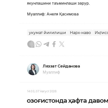
якунлашини таъминлаши зарур.
Муаллиф: Анеля Қасимова
Ҳукумат йиғилиши
Нарх-наво
Иқтис
Ляззат Сейданова
Муаллиф
14:03, 07 Август 2026
Қозоғистонда ҳафта даво