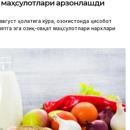
т маҳсулотлари арзонлашди
август ҳолатига кўра, Қозоғистонда ҳисобот
ятга эга озиқ-овқат маҳсулотлари нархлари