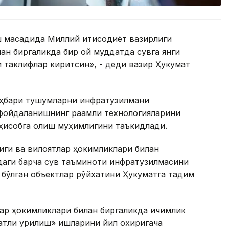
 мақсадида Миллий иқтисодиёт вазирлиги
ан биргаликда бир ой муддатда сувга янги
қ таклифлар киритсин», - деди вазир Ҳукумат
аҳбари тушумларни инфратузилмани
фойдаланишнинг рақамли технологияларини
ҳисобга олиш муҳимлигини таъкидлади.
иги ва вилоятлар ҳокимликлари билан
даги барча сув таъминоти инфратузилмасини
 бўлган объектлар рўйхатини Ҳукуматга тақдим
ар ҳокимликлари билан биргаликда ичимлик
атли қурилиш» ишларини йил охиригача