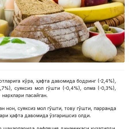
тларига кўра, ҳафта давомида бодринг (-2,4%),
1,7%), суяксиз мол гўшти (-0,4%), олма (-0,3%),
) нархлари пасайган.
 нон, суяксиз мол гўшти, товуқ гўшти, парранда
лари ҳафта давомида ўзгаришсиз қолди.
ор шаҳарларида дефляция динамикаси кузатилди.