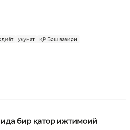
одиёт
Ҳукумат
ҚР Бош вазири
мида бир қатор ижтимоий