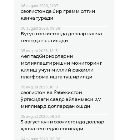
06 avgust 2026, 11:37
Қозоғистонда бир грамм олтин
қанча туради
06 avgust 2026, 09:38
Бугун Қозоғистонда доллар қанча
тенгедан сотилади
05 avgust 2026, 13:15
Аёл тадбиркорларни
молиялаштиришни мониторинг
қилиш учун миллий рақамли
платформа ишга туширилди
05 avgust 2026, 10:10
Қозоғистон ва Ўзбекистон
ўртасидаги савдо айланмаси 2,7
миллиард доллардан ошди
05 avgust 2026, 09:36
5 август куни Қозоғистонда доллар
қанча тенгедан сотилади
04 avgust 2026, 09:36