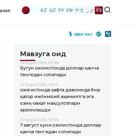
KZ
QZ
РУ
EN
中文
ق ز
ЎЗ
аҳлил
Мавзуга оид
08 avgust 2026, 09:38
Бугун Қозоғистонда доллар қанча
тенгедан сотилади
07 avgust 2026, 14:03
Қозоғистонда ҳафта давомида бир
қатор ижтимоий аҳамиятга эга
озиқ-овқат маҳсулотлари
арзонлашди
07 avgust 2026, 09:36
7 август куни Қозоғистонда доллар
қанча тенгедан сотилади