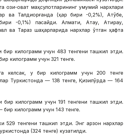
а озиқ-овқат маҳсулотларининг умумий нархлари
р ва Талдиқорғанда (ҳар бири -0,2%), Ақтўбе,
ири -0,1%) пасайди. Алмати, Ақтау, Атирау,
павл ва Тараз шаҳарларида нархлар ўтган ҳафта
и бир килограмм учун 483 тенгени ташкил этди.
бир килограмм учун 321 тенге.
га келсак, у бир килограмм учун 200 тенге
лар Туркистонда — 138 тенге, Қизилўрда — 164
и бир килограмм учун 191 тенгени ташкил этди.
— бир килограмм учун 143 тенге.
и 529 тенгени ташкил этди. Энг арзон нархлар
уркистонда (324 тенге) кузатилди.