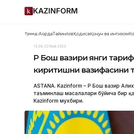
KAZINFORM
Ақорда
Тайинлов
Ҳодиса
Қонун ва интизом
Ко
Тренд:
13:38, 02 Май 2023
ҚР Бош вазири янги тари
киритишни вазифасини 
ASTANA. Kazinform – ҚР Бош вазир Али
таъминлаш масалалари бўйича бир қ
Kazinform мухбири.