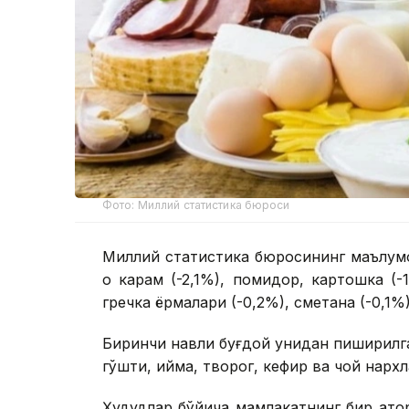
Фото: Миллий статистика бюроси
Миллий статистика бюросининг маълумо
оқ карам (-2,1%), помидор, картошка (-
гречка ёрмалари (-0,2%), сметана (-0,1%
Биринчи навли буғдой унидан пиширилган
гўшти, қийма, творог, кефир ва чой нарх
Ҳудудлар бўйича мамлакатнинг бир қат