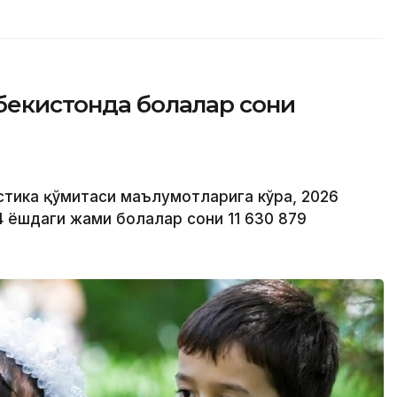
бекистонда болалар сони
стика қўмитаси маълумотларига кўра, 2026
14 ёшдаги жами болалар сони 11 630 879