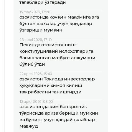
талаблари ўзгаради
15 may 2026, 17:28
Қозоғистонда қочқин мақомига эга
бўлган шахслар учун қоидалар
ўзгариши мумкин
23 aprel 2026, 17:10
Пекинда Қозоғистоннинг
конституциявий ислоҳотларига
бағишланган матбуот анжумани
бўлиб ўтди
22 aprel 2026, 15:40
Қозоғистон Токиода инвесторлар
ҳуқуқларини ҳимоя қилиш
тажрибасини таништирди
13 aprel 2026, 08:00
Қозоғистонда ким банкротлик
тўғрисида ариза бериши мумкин
ва бунинг учун қандай талаблар
мавжуд