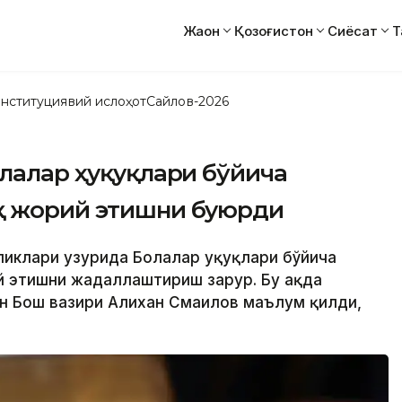
Жаҳон
Қозоғистон
Сиёсат
Т
нституциявий ислоҳот
Сайлов-2026
олалар ҳуқуқлари бўйича
қ жорий этишни буюрди
ликлари ҳузурида Болалар ҳуқуқлари бўйича
 этишни жадаллаштириш зарур. Бу ҳақда
н Бош вазири Алихан Смаилов маълум қилди,