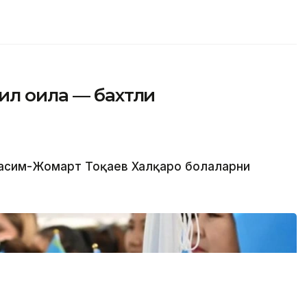
ил оила — бахтли
 Қасим-Жомарт Тоқаев Халқаро болаларни