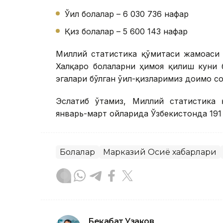
Ўғил болалар – 6 030 736 нафар
Қиз болалар – 5 600 143 нафар
Миллий статистика қўмитаси жамоаси 
Халқаро болаларни ҳимоя қилиш куни 
эгалари бўлган ўғил-қизларимиз доимо со
Эслатиб ўтамиз, Миллий статистика 
январь-март ойларида Ўзбекистонда 191
Болалар
Марказий Осиё хабарлари
Бекабат Узаков