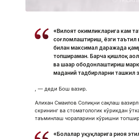
«Вилоят ҳокимликларига кам т
соғломлаштириш, ёзги таътил 
билан максимал даражада қам
топшираман. Барча қишлоқ аҳо
ва шаҳар ободонлаштириш марк
маданий тадбирларни ташкил 
, — деди Бош вазир.
Алихан Смаилов Соғлиқни сақлаш вазирл
скрининг ва стоматологик кўрикдан ўтк
таъминлаш чораларини кўришни топшир
«Болалар ҳуқуқларига риоя эт