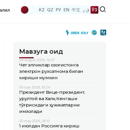
KZ
QZ
РУ
EN
中文
ق ز
ЎЗ
аҳлил
Мавзуга оид
04 avgust 2026, 14:37
Чет элликлар Қозоғистонга
электрон рухсатнома билан
кириши мумкин
05 iyun 2026, 10:24
Президент Вице-президент,
Қурултой ва Халқ Кенгаши
тўғрисидаги ҳужжатларни
имзолади
20 may 2026, 18:10
1 июлдан Россияга кириш