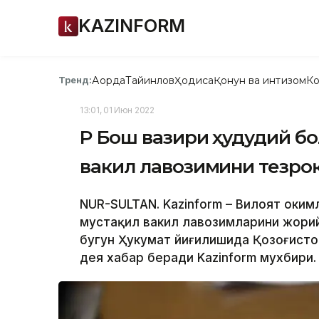
KAZINFORM
Ақорда
Тайинлов
Ҳодиса
Қонун ва интизом
Ко
Тренд:
13:01, 01 Июн 2022
ҚР Бош вазири ҳудудий б
вакил лавозимини тезро
NUR-SULTAN. Kazinform – Вилоят ҳоким
мустақил вакил лавозимларини жорий
бугун Ҳукумат йиғилишида Қозоғисто
дея хабар беради Kazinform мухбири.