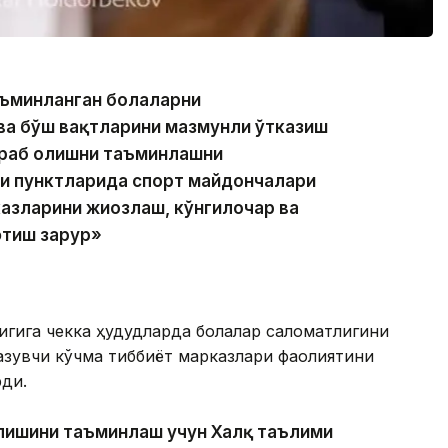
аъминланган болаларни
ва бўш вақтларини мазмунли ўтказиш
раб олишни таъминлашни
ли пунктларида спорт майдончалари
азларини жиҳозлаш, кўнгилочар ва
этиш зарур»
игига чекка ҳудудларда болалар саломатлигини
азувчи кўчма тиббиёт марказлари фаолиятини
ди.
илишини таъминлаш учун Халқ таълими