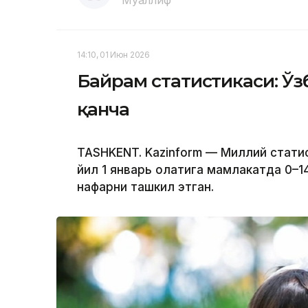
Муаллиф
14:10, 01 Июн 2026
Байрам статистикаси: Ўз
қанча
TASHKENT. Kazinform — Миллий стати
йил 1 январь ҳолатига мамлакатда 0–
нафарни ташкил этган.