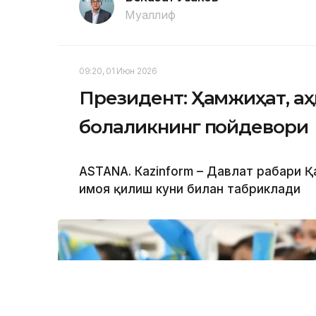
Муаллиф
09:20, 01 Июн 2026
Президент: Ҳамжиҳат, аҳ
болаликнинг пойдевори
ASTANА. Кazinform – Давлат раҳбари
ҳимоя қилиш куни билан табриклади