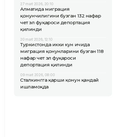
27 mart 2026, 20:10
Алматида миграция
қонунчилигини бузган 132 нафар
чет эл фуқароси депортация
қилинди
20 mart 2026, 12:10
Туркистонда икки кун ичида
миграция қонунларини бузган 118
нафар чет эл фуқароси
депортация қилинди
09 mart 2026, 08:00
Сталкингга қарши қонун қандай
ишламоқда