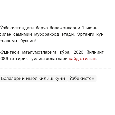
Ўзбекистондаги барча болажонларни 1 июнь —
билан самимий муборакбод этади. Эртанги кун
ғ-саломат бўлсин!
қўмитаси маълумотларига кўра, 2026 йилнинг
 086 та тирик туғилиш ҳолатлари
қайд этилган
.
Болаларни ҳимоя қилиш куни
Ўзбекистон