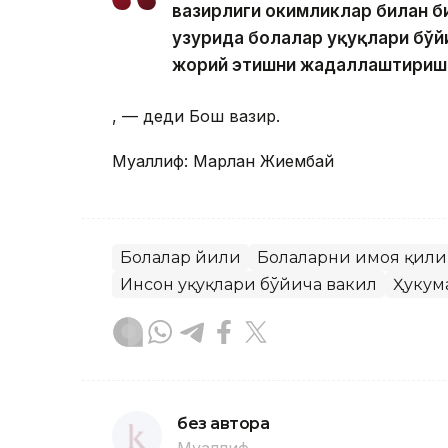
вазирлиги ҳокимликлар билан 
ҳузурида болалар ҳуқуқлари бў
жорий этишни жадаллаштириш
, — деди Бош вазир.
Муаллиф: Марлан Жиембай
Болалар йили
Болаларни ҳимоя қил
Инсон ҳуқуқлари бўйича вакил
Ҳукум
без автора