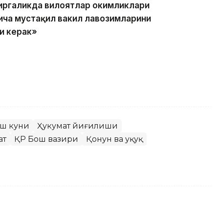
биргаликда вилоятлар ҳокимликлари
йича мустақил вакил лавозимларини
и керак»
иш куни
Ҳукумат йиғилиши
ат
ҚР Бош вазири
Қонун ва ҳуқуқ