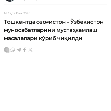
14:47, 17 Июн 2026
Тошкентда Қозоғистон - Ўзбекистон
муносабатларини мустаҳкамлаш
масалалари кўриб чиқилди
TASHKENT. Kazinform - Ўзбекистон Республикаси
Президенти Шавкат Мирзиёев бешинчи Тошкент
халқаро инвестиция форуми доирасида Қозоғистон
Республикаси Бош вазири Олжас Бектеновни қабул
қилди, деб хабар беради
ЎзА
.