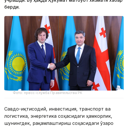
учрашди. Бу ҳақда Ҳукумат матбуот хизмати хабар
берди.
Фото: пресс-служба Правительства РК
Савдо-иқтисодий, инвестиция, транспорт ва
логистика, энергетика соҳасидаги ҳамкорлик,
шунингдек, рақамлаштириш соҳасидаги ўзаро