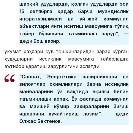
шарқий ҳудудларда, қолган ҳудудларда эса
15 октябрга қадар барча муҳандислик
инфратузилмаси ва уй-жой коммунал
объектлари янги иситиш мавсумига тўлиқ
тайёр бўлишини таъминлаш зарур”, —
деди Бош вазир.
Ҳукумат раҳбари сув тошқинларидан зарар кўрган
ҳудудларни иссиқлик мавсумига тайёрлашга
эътибор қаратиш зарурлигини эслатди.
“Саноат, Энергетика вазирликлари ва
вилоятлар ҳокимликлари барча иссиқлик
манбаларини ўз вақтида ёқилғи билан
таъминлаши керак. Ёз фаслида коммунал
ва маиший кўмир захираларини йиғиш
ишларини кучайтириш лозим”, — деди
Олжас Бектенов.