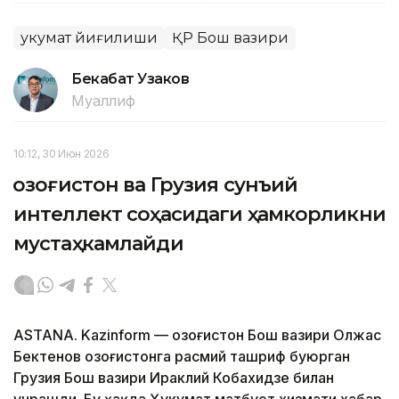
Ҳукумат йиғилиши
ҚР Бош вазири
Бекабат Узаков
Муаллиф
10:12, 30 Июн 2026
Қозоғистон ва Грузия сунъий
интеллект соҳасидаги ҳамкорликни
мустаҳкамлайди
ASTANA. Kazinform — Қозоғистон Бош вазири Олжас
Бектенов Қозоғистонга расмий ташриф буюрган
Грузия Бош вазири Ираклий Кобахидзе билан