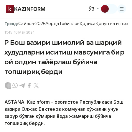
KAZINFORM
ЎЗ
Сайлов-2026
Ақорда
Тайинлов
Ҳодиса
Қонун ва интизо
Тренд:
11:45, 10 Май 2024
ҚР Бош вазири шимолий ва шарқий
ҳудудларни иситиш мавсумига бир
ой олдин тайёрлаш бўйича
топшириқ берди
ASTANА. Кazinform – Қозоғистон Республикаси Бош
вазири Олжас Бектенов коммунал хўжалик учун
зарур бўлган кўмирни ёзда жамғариш бўйича
топшириқ берди.