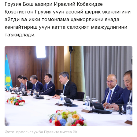
Грузия Бош вазири Ираклий Кобахидзе
Қозоғистон Грузия учун асосий шерик эканлигини
айтди ва икки томонлама ҳамкорликни янада
кенгайтириш учун катта салоҳият мавжудлигини
таъкидлади.
Фото: пресс-служба Правительства РК