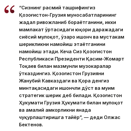
“Сизнинг расмий ташрифингиз
Қозоғистон-Грузия муносабатларининг
жадал ривожланиб бораётганини, икки
мамлакат ўртасидаги юқори даражадаги
сиёсий мулоқот, ўзаро ишонч ва мустаҳкам
шерикликни намойиш этаётганини
намойиш этади. Кеча Сиз Қозоғистон
Республикаси Президенти Қасим-Жомарт
Тоқаев билан мазмунли музокаралар
ўтказдингиз. Қозоғистон Грузияни
Жанубий Кавказдаги ва Қора денгиз
минтақасидаги ишончли дўст ва муҳим
стратегик шерик деб билади. Қозоғистон
Ҳукумати Грузия Ҳукумати билан мулоқот
ва амалий ҳамкорликни янада
чуқурлаштиришга тайёр”, — деди Олжас
Бектенов.