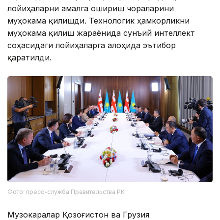
лойиҳаларни амалга ошириш чораларини
муҳокама қилишди. Технологик ҳамкорликни
муҳокама қилиш жараёнида сунъий интеллект
соҳасидаги лойиҳаларга алоҳида эътибор
қаратилди.
Фото: пресс-служба Правительства РК
Музокаралар Қозоғистон ва Грузия