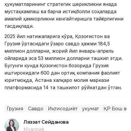
ҳукуматларининг стратегик шерикликни янада
мустаҳкамлаш ва барча истиқболли соҳаларда
амалий ҳамкорликни кенгайтиришга тайёрлигини
тасдиқлади.
2025 йил натижаларига кўра, Қозоғистон ва
Грузия ўртасидаги ўзаро савдо ҳажми 184,5
миллион долларни, жорий йил январь-апрель
ойларида эса 53 миллион долларни ташкил этди.
Бугунги кунда Қозоғистон бозорида Грузия
иштирокидаги 600 дан ортиқ компания фаолият
юритмоқда, Астана халқаро молия маркази
платформасида 14 та ташкилот рўйхатдан ўтган.
Грузия
Савдо
Иқтисодиёт
Ҳукумат
ҚР Бош ва
Ляззат Сейданова
Муаллиф