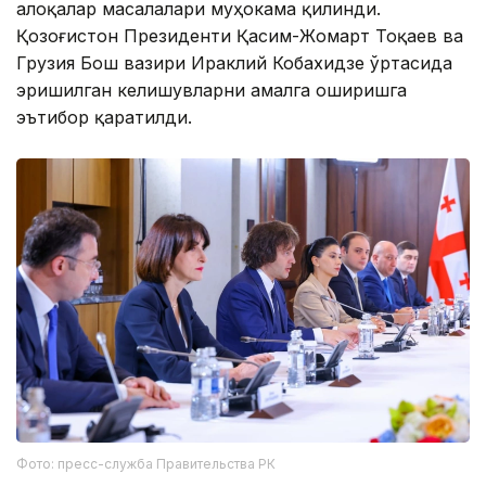
алоқалар масалалари муҳокама қилинди.
Қозоғистон Президенти Қасим-Жомарт Тоқаев ва
Грузия Бош вазири Ираклий Кобахидзе ўртасида
эришилган келишувларни амалга оширишга
эътибор қаратилди.
Фото: пресс-служба Правительства РК