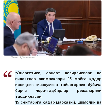
Фото: ҚР Ҳукумати
“Энергетика, саноат вазирликлари ва
вилоятлар ҳокимликлари 15 майга қадар
иссиқлик мавсумига тайёргарлик бўйича
барча чора-тадбирлар режаларини
тасдиқласин.
15 сентабрга қадар марказий, шимолий ва