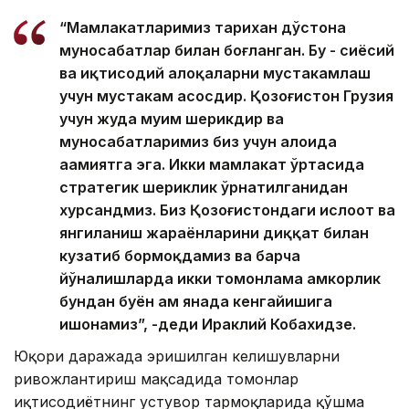
“Мамлакатларимиз тарихан дўстона
муносабатлар билан боғланган. Бу - сиёсий
ва иқтисодий алоқаларни мустаҳкамлаш
учун мустаҳкам асосдир. Қозоғистон Грузия
учун жуда муҳим шерикдир ва
муносабатларимиз биз учун алоҳида
аҳамиятга эга. Икки мамлакат ўртасида
стратегик шериклик ўрнатилганидан
хурсандмиз. Биз Қозоғистондаги ислоҳот ва
янгиланиш жараёнларини диққат билан
кузатиб бормоқдамиз ва барча
йўналишларда икки томонлама ҳамкорлик
бундан буён ҳам янада кенгайишига
ишонамиз”, -деди Ираклий Кобахидзе.
Юқори даражада эришилган келишувларни
ривожлантириш мақсадида томонлар
иқтисодиётнинг устувор тармоқларида қўшма