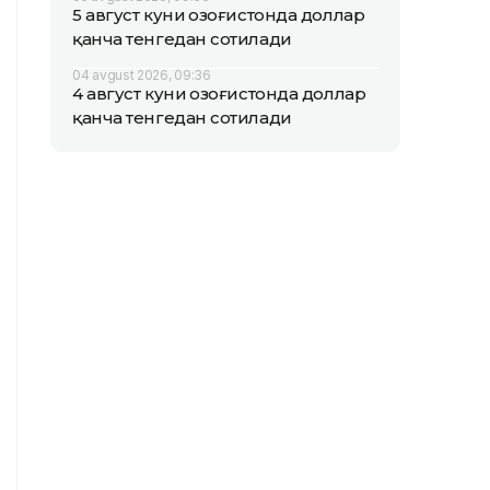
5 август куни Қозоғистонда доллар
қанча тенгедан сотилади
04 avgust 2026, 09:36
4 август куни Қозоғистонда доллар
қанча тенгедан сотилади