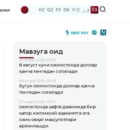
KZ
QZ
РУ
EN
中文
ق ز
ЎЗ
аҳлил
Мавзуга оид
09 avgust 2026, 09:37
8 август куни Қозоғистонда доллар
қанча тенгедан сотилади
08 avgust 2026, 09:38
Бугун Қозоғистонда доллар қанча
тенгедан сотилади
07 avgust 2026, 14:03
Қозоғистонда ҳафта давомида бир
қатор ижтимоий аҳамиятга эга
озиқ-овқат маҳсулотлари
арзонлашди