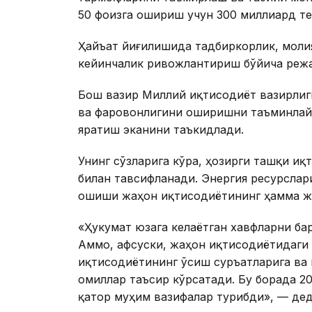
50 фоизга ошириш учун 300 миллиард те
Ҳайъат йиғилишида тадбиркорлик, молия 
кейинчалик ривожлантириш бўйича режа
Бош вазир Миллий иқтисодиёт вазирлиг
ва фаровонлигини оширишни таъминлайд
яратиш эканини таъкидлади.
Унинг сўзларига кўра, ҳозирги ташқи и
билан тавсифланади. Энергия ресурслар
ошиши жаҳон иқтисодиётининг ҳамма ж
«Ҳукумат юзага келаётган хавфларни ба
Аммо, афсуски, жаҳон иқтисодиётидаги в
иқтисодиётининг ўсиш суръатларига ва
омиллар таъсир кўрсатади. Бу борада 2
қатор муҳим вазифалар турибди», — де