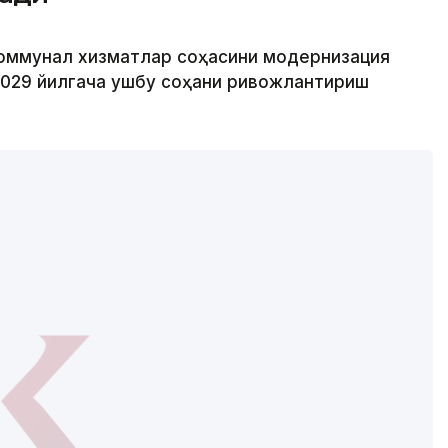
 коммунал хизматлар соҳасини модернизация
2029 йилгача ушбу соҳани ривожлантириш