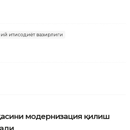
ий иқтисодиёт вазирлиги
оҳасини модернизация қилиш
тади