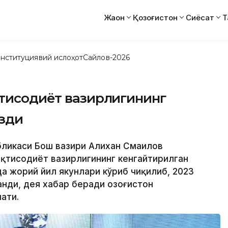
Жаҳон
Қозоғистон
Сиёсат
Т
нституциявий ислоҳот
Сайлов-2026
қтисодиёт вазирлигининг
зди
убликаси Бош вазири Алихан Смаилов
қтисодиёт вазирлигининг кенгайтирилган
а жорий йил якунлари кўриб чиқилиб, 2023
нди, дея хабар беради Қозоғистон
ати.