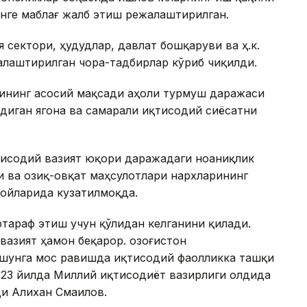
нге маблағ жалб этиш режалаштирилган.
сектори, ҳудудлар, давлат бошқаруви ва ҳ.к.
лаштирилган чора-тадбирлар кўриб чиқилди.
ининг асосий мақсади аҳоли турмуш даражаси
иган ягона ва самарали иқтисодий сиёсатни
қтисодий вазият юқори даражадаги ноаниқлик
и ва озиқ-овқат маҳсулотлари нархларининг
ойларида кузатилмоқда.
ртараф этиш учун қўлидан келганини қилади.
азият ҳамон беқарор. Қозоғистон
 шунга мос равишда иқтисодий фаолликка ташқи
023 йилда Миллий иқтисодиёт вазирлиги олдида
ди Алихан Смаилов.