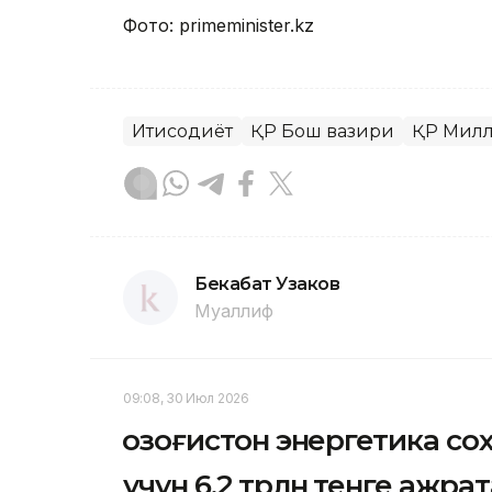
Фото: primeminister.kz
Иқтисодиёт
ҚР Бош вазири
ҚР Милл
Бекабат Узаков
Муаллиф
09:08, 30 Июл 2026
Қозоғистон энергетика с
учун 6,2 трлн тенге ажра