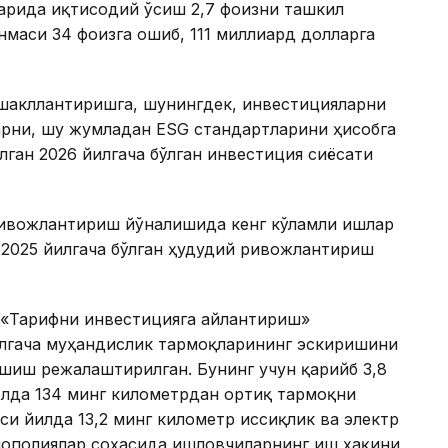
ларида иқтисодий ўсиш 2,7 фоизни ташкил
нмаси 34 фоизга ошиб, 111 миллиард долларга
шакллантиришга, шунингдек, инвестицияларни
арни, шу жумладан ESG стандартларини ҳисобга
лган 2026 йилгача бўлган инвестиция сиёсати
 ривожлантириш йўналишида кенг кўламли ишлар
 2025 йилгача бўлган ҳудудий ривожлантириш
и «Тарифни инвестицияга айлантириш»
илгача муҳандислик тармоқларининг эскиришини
шиш режалаштирилган. Бунинг учун қарийб 3,8
олда 134 минг километрдан ортиқ тармоқни
си йилда 13,2 минг километр иссиқлик ва электр
ополиялар соҳасида ишловчиларнинг иш ҳақини