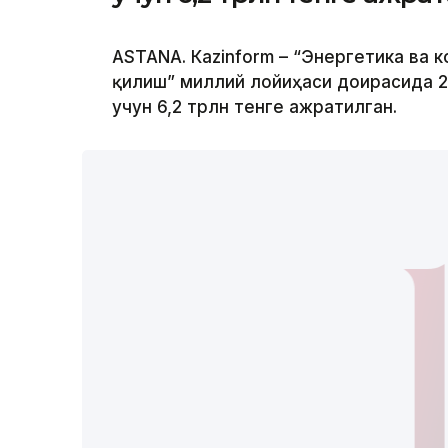
ASTANА. Кazinform – “Энергетика ва
қилиш” миллий лойиҳаси доирасида 
учун 6,2 трлн тенге ажратилган.