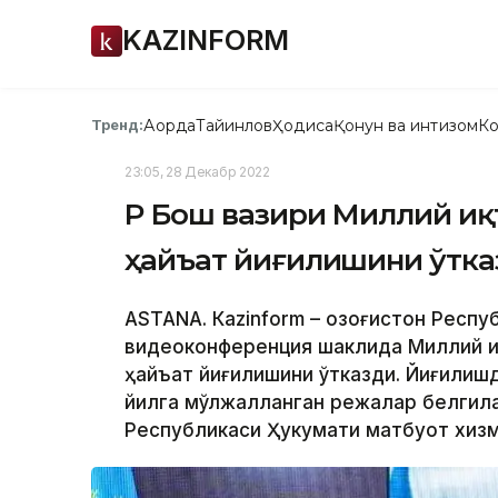
KAZINFORM
Ақорда
Тайинлов
Ҳодиса
Қонун ва интизом
Ко
Тренд:
23:05, 28 Декабр 2022
ҚР Бош вазири Миллий и
ҳайъат йиғилишини ўтка
ASTANA. Кazinform – Қозоғистон Респ
видеоконференция шаклида Миллий и
ҳайъат йиғилишини ўтказди. Йиғилишд
йилга мўлжалланган режалар белгила
Республикаси Ҳукумати матбуот хизм