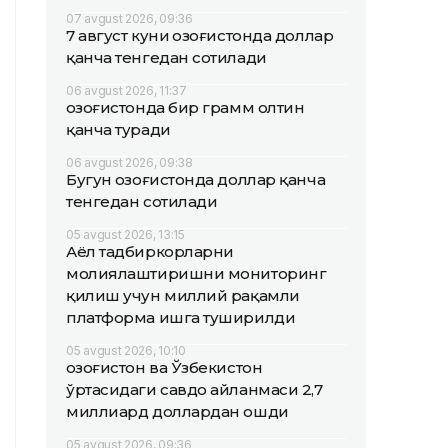
07 avgust 2026, 09:36
7 август куни Қозоғистонда доллар
қанча тенгедан сотилади
06 avgust 2026, 11:37
Қозоғистонда бир грамм олтин
қанча туради
06 avgust 2026, 09:38
Бугун Қозоғистонда доллар қанча
тенгедан сотилади
05 avgust 2026, 13:15
Аёл тадбиркорларни
молиялаштиришни мониторинг
қилиш учун миллий рақамли
платформа ишга туширилди
05 avgust 2026, 10:10
Қозоғистон ва Ўзбекистон
ўртасидаги савдо айланмаси 2,7
миллиард доллардан ошди
05 avgust 2026, 09:36