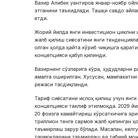
Вазир Алибек Қуантиров январ-ноябр ой
этганини таъкидлади. Ташқи савдо айла
етди.
Жорий йилда янги инвестицион циклни 
жалб қилиш сиёсатини янги тенденциял
олган ҳолда қайта кўриб чиқишга қарати
концепцияси қабул қилинди.
Вазирнинг сўзларига кўра, ҳудудларни
амалга оширилган. Хусусан, мамлакатни
режаси тасдиқланди.
Тариф сиёсатини ислоҳ қилиш учун янг
концепцияси таклиф этилмоқда. 2029 й
20 фоизга камайтириш кўрсаткичига эри
триллион тенге сармоя жалб қилинган ҳ
таъмирлаш зарур бўлади. Масалан, келгу
тармоқларини таъмирлаш ва табиий мон