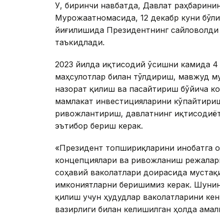
У, биринчи навбатда, Давлат раҳбарининг
Мурожаатномасида, 12 декабр куни бўли
йиғилишида Президентнинг сайловолди 
таъкидлади.
2023 йилда иқтисодий ўсишни камида 4 
маҳсулотлар билан тўлдириш, мавжуд м
назорат қилиш ва пасайтириш бўйича к
мамлакат инвестицияларини кўпайтириш
ривожлантириш, давлатнинг иқтисодиёт
эътибор бериш керак.
«Президент топшириқларини инобатга ол
концепциялари ва ривожланиш режаларин
соҳавий ваколатлари доирасида мустақи
имкониятларни беришимиз керак. Шунин
қилиш учун ҳудудлар ваколатларини ке
вазирлиги билан келишилган ҳолда ама