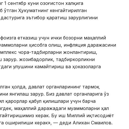
 1 сентябр куни Қозоғистон халқига
б ўтган Ҳукуматнинг кенгайтирилган
дастурига эътибор қаратиш зарурлигини
фоизга етказиш учун ички бозорни маҳаллий
уаммоларни ҳисобга олиш, инфляция даражасини
омплекс чора-тадбирларни жонлантириш,
 зарур. жозибадорлик, тадбиркорликни
даги улушини камайтириш ва ҳоказоларга
ган ҳолда, давлат органларининг тармоқ
и янгилаш зарур. Биз давлат органларига ўз
л қарорлар қабул қилишлари учун барча
гдек, маҳаллий даражадаги муаммоларни ҳал
нгайтиришимиз керак. Бу иш Миллий иқтисодиёт
лга оширилиши керак», — деди Алихан Смаилов.