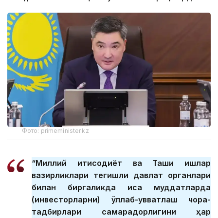
Фото: primeminister.kz
“Миллий иқтисодиёт ва Ташқи ишлар
вазирликлари тегишли давлат органлари
билан биргаликда қисқа муддатларда
(инвесторларни) қўллаб-қувватлаш чора-
тадбирлари самарадорлигини ҳар