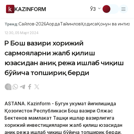
KAZINFORM
ЎЗ
Сайлов-2026
Ақорда
Тайинлов
Ҳодиса
Қонун ва интизо
Тренд:
12:30, 05 Март 2024
ҚР Бош вазири хорижий
сармояларни жалб қилиш
юзасидан аниқ режа ишлаб чиқиш
бўйича топшириқ берди
ASTANА. Кazinform - Бугун ҳукумат йиғилишида
Қозоғистон Республикаси Бош вазири Олжас
Бектенов мамлакат Ташқи ишлар вазирлигига
хорижий инвестицияларни жалб қилиш юзасидан
аниқ режа ишлаб чиқиш бўйича топшириқ берди.