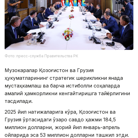
Фото: пресс-служба Правительства РК
Музокаралар Қозоғистон ва Грузия
ҳукуматларининг стратегик шерикликни янада
мустаҳкамлаш ва барча истиқболли соҳаларда
амалий ҳамкорликни кенгайтиришга тайёрлигини
тасдиқлади.
2025 йил натижаларига кўра, Қозоғистон ва
Грузия ўртасидаги ўзаро савдо ҳажми 184,5
миллион долларни, жорий йил январь-апрель
ойларида эса 53 миллион долларни ташкил этди.