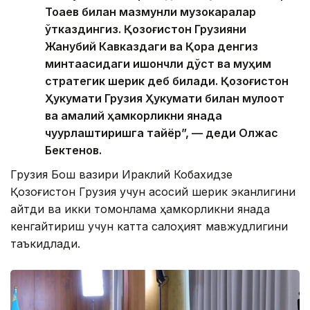
Тоқаев билан мазмунли музокаралар
ўтказдингиз. Қозоғистон Грузияни
Жанубий Кавказдаги ва Қора денгиз
минтақасидаги ишончли дўст ва муҳим
стратегик шерик деб билади. Қозоғистон
Ҳукумати Грузия Ҳукумати билан мулоқот
ва амалий ҳамкорликни янада
чуқурлаштиришга тайёр”, — деди Олжас
Бектенов.
Грузия Бош вазири Ираклий Кобахидзе
Қозоғистон Грузия учун асосий шерик эканлигини
айтди ва икки томонлама ҳамкорликни янада
кенгайтириш учун катта салоҳият мавжудлигини
таъкидлади.