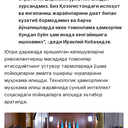
хурсандмиз. Биз Қозоғистондаги ислоҳот
ва янгиланиш жараёнларини диққат билан
кузатиб бормоқдамиз ва барча
йўналишларда икки томонлама ҳамкорлик
бундан буён ҳам янада кенгайишига
ишонамиз”, -деди Ираклий Кобахидзе.
Юқори даражада эришилган келишувларни
ривожлантириш мақсадида томонлар
иқтисодиётнинг устувор тармоқларида қўшма
лойиҳаларни амалга ошириш чораларини
муҳокама қилишди. Технологик ҳамкорликни
муҳокама қилиш жараёнида сунъий интеллект
соҳасидаги лойиҳаларга алоҳида эътибор
қаратилди.