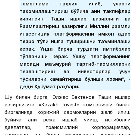
томонлама таҳлил қилиб, уларни
такомиллаштириш бўйича аниқ таклифлар
киритсин. Ташқи ишлар вазирлиги ва
Рақамлаштириш вазирлиги Миллий рақамли
инвестиция платформасини имкон қадар
тезроқ тўлиқ ишга туширишни таъминлаши
керак. Унда барча турдаги имтиёзлар
тўпланиши керак. Ушбу платформанинг
мақсади маъмурий тартиб-таомилларни
тезлаштириш ва инвесторлар учун
тўсиқларни камайтириш бўлиши лозим”, -
деди Ҳукумат раҳбари.
Шу билан бирга, Олжас Бектенов Ташқи ишлар
вазирлигига «Kazakh Invest» компанияси билан
биргаликда хорижий сармояларни жалб қилиш
бўйича аниқ режа ишлаб чиқиш, истиқболли
давлатлар, трансмиллий корпорациялар,
тармоқлар ва бошқа мезонларни кўрсатишни