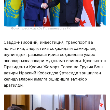
Фото: пресс-служба Правительства РК
Савдо-иқтисодий, инвестиция, транспорт ва
логистика, энергетика соҳасидаги ҳамкорлик,
шунингдек, рақамлаштириш соҳасидаги ўзаро
алоқалар масалалари муҳокама қилинди. Қозоғистон
Президенти Қасим-Жомарт Тоқаев ва Грузия Бош
вазири Ираклий Кобахидзе ўртасида эришилган
келишувларни амалга оширишга эътибор
қаратилди.