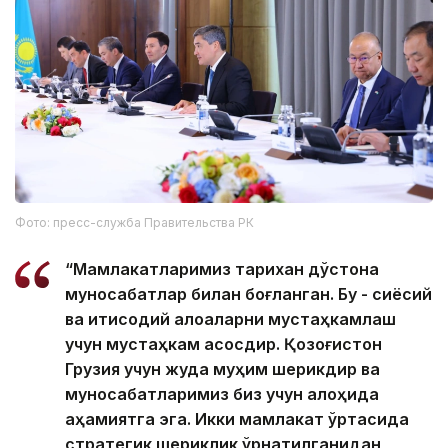
Фото: пресс-служба Правительства РК
“Мамлакатларимиз тарихан дўстона
муносабатлар билан боғланган. Бу - сиёсий
ва иқтисодий алоқаларни мустаҳкамлаш
учун мустаҳкам асосдир. Қозоғистон
Грузия учун жуда муҳим шерикдир ва
муносабатларимиз биз учун алоҳида
аҳамиятга эга. Икки мамлакат ўртасида
стратегик шериклик ўрнатилганидан