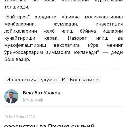
топширди.
“Байтерек” холдинги қўшимча молиялаштириш
манбаларини, жумладан, инвестиция
лойиҳаларини жалб қилиш бўйича ишларни
кучайтириши керак. Назорат қилиш ва
мувофиқлаштириш ваколатига кўра менинг
ўринбосарларим зиммасига юкланади”, — деди
Бош вазир.
Инвестиция
Ҳукумат
ҚР Бош вазири
Бекабат Узаков
Муаллиф
10:12, 30 Июн 2026
Қозоғистон ва Грузия сунъий