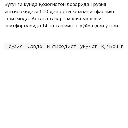
Бугунги кунда Қозоғистон бозорида Грузия
иштирокидаги 600 дан ортиқ компания фаолият
юритмоқда, Астана халқаро молия маркази
платформасида 14 та ташкилот рўйхатдан ўтган.
Грузия
Савдо
Иқтисодиёт
Ҳукумат
ҚР Бош ва
Ляззат Сейданова
Муаллиф
14:47, 17 Июн 2026
Тошкентда Қозоғистон - Ўзбекистон
муносабатларини мустаҳкамлаш
масалалари кўриб чиқилди