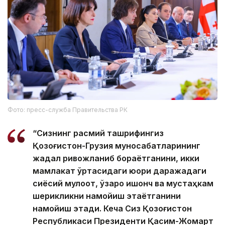
Фото: пресс-служба Правительства РК
“Сизнинг расмий ташрифингиз
Қозоғистон-Грузия муносабатларининг
жадал ривожланиб бораётганини, икки
мамлакат ўртасидаги юқори даражадаги
сиёсий мулоқот, ўзаро ишонч ва мустаҳкам
шерикликни намойиш этаётганини
намойиш этади. Кеча Сиз Қозоғистон
Республикаси Президенти Қасим-Жомарт