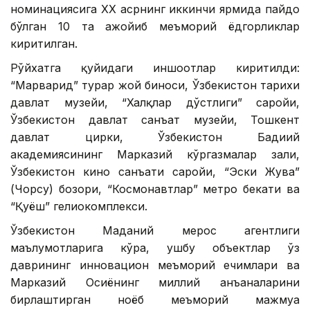
номинациясига ХХ асрнинг иккинчи ярмида пайдо
бўлган 10 та ажойиб меъморий ёдгорликлар
киритилган.
Рўйхатга қуйидаги иншоотлар киритилди:
“Марварид” турар жой биноси, Ўзбекистон тарихи
давлат музейи, “Халқлар дўстлиги” саройи,
Ўзбекистон давлат санъат музейи, Тошкент
давлат цирки, Ўзбекистон Бадиий
академиясининг Марказий кўргазмалар зали,
Ўзбекистон кино санъати саройи, “Эски Жува”
(Чорсу) бозори, “Космонавтлар” метро бекати ва
“Қуёш” гелиокомплекси.
Ўзбекистон Маданий мерос агентлиги
маълумотларига кўра, ушбу объектлар ўз
даврининг инновацион меъморий ечимлари ва
Марказий Осиёнинг миллий анъаналарини
бирлаштирган ноёб меъморий мажмуа