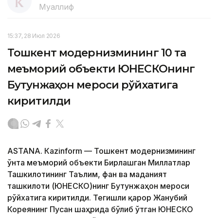
Муаллиф
15:37, 28 Июл 2026
Тошкент модернизмининг 10 та
меъморий объекти ЮНEСКОнинг
Бутунжаҳон мероси рўйхатига
киритилди
ASTANА. Кazinform — Тошкент модернизмининг
ўнта меъморий объекти Бирлашган Миллатлар
Ташкилотининг Таълим, фан ва маданият
ташкилоти (ЮНEСКО)нинг Бутунжаҳон мероси
рўйхатига киритилди. Тегишли қарор Жанубий
Кореянинг Пусан ​​шаҳрида бўлиб ўтган ЮНEСКО