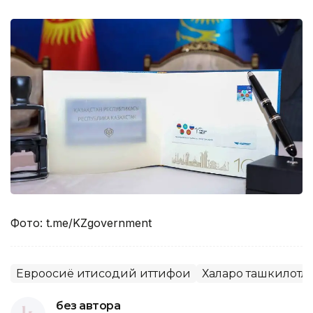
Фото: t.me/KZgovernment
Евроосиё иқтисодий иттифоқи
Халқаро ташкилотл
без автора