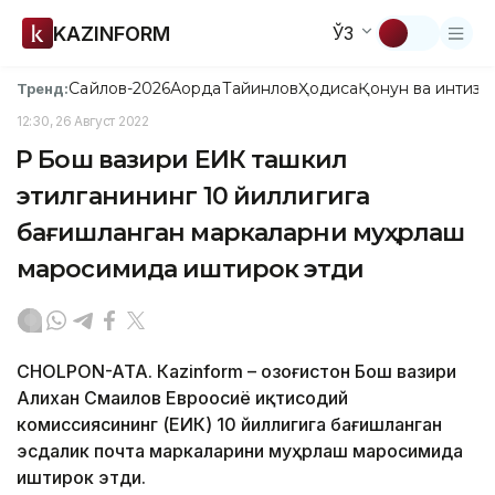
KAZINFORM
ЎЗ
Сайлов-2026
Ақорда
Тайинлов
Ҳодиса
Қонун ва интизо
Тренд:
12:30, 26 Август 2022
ҚР Бош вазири ЕИК ташкил
этилганининг 10 йиллигига
бағишланган маркаларни муҳрлаш
маросимида иштирок этди
CHOLPON-ATA. Кazinform – Қозоғистон Бош вазири
Алихан Смаилов Евроосиё иқтисодий
комиссиясининг (ЕИК) 10 йиллигига бағишланган
эсдалик почта маркаларини муҳрлаш маросимида
иштирок этди.