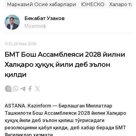
Марказий Осиё хабарлари
ЮНЕСКО
Халқаро т
Бекабат Узаков
Муаллиф
11:10, 26 Июл 2026
БМТ Бош Ассамблеяси 2028 йилни
Халқаро ҳуқуқ йили деб эълон
қилди
ASTANА. Кazinform — Бирлашган Миллатлар
Ташкилоти Бош Ассамблеяси 2028 йилни Халқаро
ҳуқуқ йили деб эълон қилиш тўғрисидаги
резолюцияни қабул қилди, деб хабар беради БМТ
Янгиликлар хизмати.