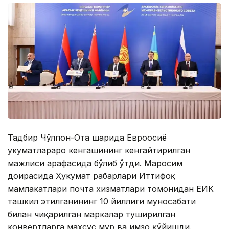
Тадбир Чўлпон-Ота шаҳрида Евроосиё
ҳукуматлараро кенгашининг кенгайтирилган
мажлиси арафасида бўлиб ўтди. Маросим
доирасида Ҳукумат раҳбарлари Иттифоқ
мамлакатлари почта хизматлари томонидан ЕИК
ташкил этилганининг 10 йиллиги муносабати
билан чиқарилган маркалар туширилган
конвертларга махсус муҳр ва имзо қўйишди.