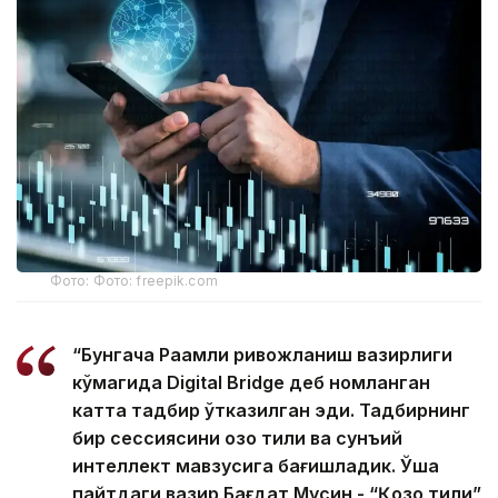
Фото: Фото: freepik.com
“Бунгача Рақамли ривожланиш вазирлиги
кўмагида Digital Bridge деб номланган
катта тадбир ўтказилган эди. Тадбирнинг
бир сессиясини қозоқ тили ва сунъий
интеллект мавзусига бағишладик. Ўша
пайтдаги вазир Бағдат Мусин - “Қозоқ тили”