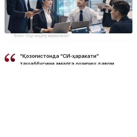
Фото: Оқу-ағарту министрлігі
“Қозоғистонда “СИ-ҳаракати”
ташаббусини амалга ошириш давом
этмоқда. Беш йил давомида биз 1 миллион
фуқарони сунъий интеллект кўникмаларига
ўргатамиз. Дастур барча мақсадли
гуруҳларни қамраб олади ва сунъий
интеллект билан ишлаш учун асосий
кўникмаларни ривожлантиришга
қаратилган”, – дейилади вазирлик
жавобида.