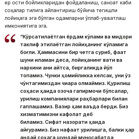
ер ости бойликларидан фойдаланиш, саноат каби
соҳалар тилига айлантириш бўйича тегишли
лойиҳага эга бўлган одамларни қўллаб-қувватлаш
имкониятига эга.
“Кўрсатилаётган ёрдам кўлами ва миқдори
таклиф этилаётган лойиҳанинг кўламига
боғлиқ. Ҳаммасини бир четга суриб, фақат
шуни қиламан деса, лойиҳанинг вақти ва
нархини аниқ айтса, биргаликда йўл
топамиз. Чунки ҳомийликка келсак, уни ўз
чўнтагимиздан чиқара олмаймиз. Қурилиш
соҳаси ҳақида қозоқча гапирмоқчи бўлсалар,
қурилиш компаниялари раҳбарлари билан
гаплашамиз. Вазир ҳам ваъда берди. Биз
хизматимизни кафолат деб
биламиз. Сифат назорати ҳақида
қайғурамиз. Биз нафақат қурилишга, балки ҳар
қандай соҳага шундай муносабатда