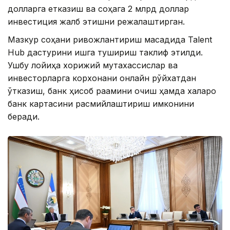
долларга етказиш ва соҳага 2 млрд доллар
инвестиция жалб этишни режалаштирган.
Мазкур соҳани ривожлантириш мақсадида Talent
Hub дастурини ишга тушириш таклиф этилди.
Ушбу лойиҳа хорижий мутахассислар ва
инвесторларга корхонани онлайн рўйхатдан
ўтказиш, банк ҳисоб рақамини очиш ҳамда халқаро
банк картасини расмийлаштириш имконини
беради.