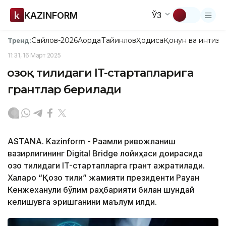
KAZINFORM
ЎЗ
Сайлов-2026
Ақорда
Тайинлов
Ҳодиса
Қонун ва интизо
Тренд:
11:31, 16 Март 2025
Қозоқ тилидаги IT-стартапларига
грантлар берилади
ASTANA. Kazinform - Рақамли ривожланиш
вазирлигининг Digital Bridge лойиҳаси доирасида
қозоқ тилидаги IT-стартапларга грант ажратилади.
Халқаро “Қозоқ тили” жамияти президенти Рауан
Кенжеханули бўлим раҳбарияти билан шундай
келишувга эришганини маълум қилди.