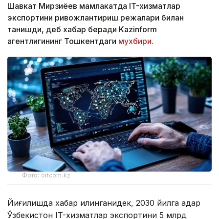
Шавкат Мирзиёев мамлакатда IT-хизматлар
экспортини ривожлантириш режалари билан
танишди, деб хабар беради Kazinform
агентлигининг Тошкентдаги
мухбири.
Фото: ortcom.kz
Йиғилишда хабар қилинганидек, 2030 йилга қадар
Ўзбекистон IT-хизматлар экспортини 5 млрд