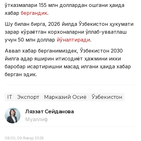
ўтказмалари 155 млн доллардан ошгани ҳақида
хабар
бергандик
.
Шу билан бирга, 2026 йилда Ўзбекистон ҳукумати
зарар кўраётган корхоналарни қўллаб-қувватлаш
учун 50 млн доллар
йўналтиради
.
Аввал хабар берганимиздек, Ўзбекистон 2030
йилга қадар яширин иқтисодиёт ҳажмини икки
баробар қисқартиришни мақсад қилгани ҳақида хабар
берган эдик.
IT
Экспорт
Марказий Осиё
Ўзбекистон
Ляззат Сейданова
Муаллиф
08:00, 09 Январ 2026