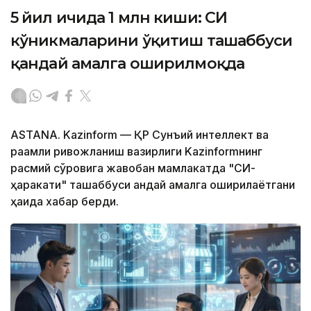
5 йил ичида 1 млн киши: CИ
кўникмаларини ўқитиш ташаббуси
қандай амалга оширилмоқда
ASTANA. Kazinform — ҚР Сунъий интеллект ва
рақамли ривожланиш вазирлиги Kazinformнинг
расмий сўровига жавобан мамлакатда "СИ-
ҳаракати" ташаббуси қандай амалга оширилаётгани
ҳақида хабар берди.