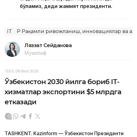
бўламиз, деди жамият президенти.
IT
ҚР Рақамли ривожланиш, инновациялар ва аэ
Ляззат Сейданова
Муаллиф
13:53, 08 Июл 2026
Ўзбекистон 2030 йилга бориб IT-
хизматлар экспортини $5 млрдга
етказади
TASHKENT. Kazinform — Ўзбекистон Президенти