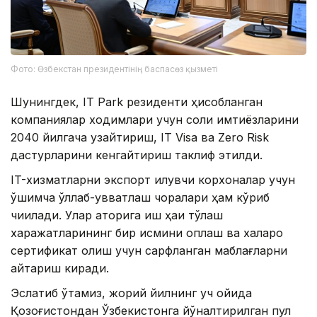
Фото: Өзбекстан президентінің баспасөз қызметі
Шунингдек, IT Park резиденти ҳисобланган
компаниялар ходимлари учун солиқ имтиёзларини
2040 йилгача узайтириш, IT Visa ва Zero Risk
дастурларини кенгайтириш таклиф этилди.
IT-хизматларни экспорт қилувчи корхоналар учун
қўшимча қўллаб-қувватлаш чоралари ҳам кўриб
чиқилади. Улар қаторига иш ҳақи тўлаш
харажатларининг бир қисмини қоплаш ва халқаро
сертификат олиш учун сарфланган маблағларни
қайтариш киради.
Эслатиб ўтамиз, жорий йилнинг уч ойида
Қозоғистондан Ўзбекистонга йўналтирилган пул