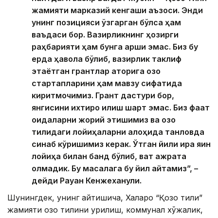
жамияти марказий кенгаши аъзоси. Энди
унинг позицияси ўзгарган бўлса ҳам
ваъдаси бор. Вазирликнинг ҳозирги
раҳбарияти ҳам бунга қарши эмас. Биз бу
ерда ҳавола бўлиб, вазирлик таклиф
этаётган грантлар қаторига қозоқ
стартапларини ҳам мавзу сифатида
киритмоқчимиз. Грант дастури бор,
янгисини ихтиро қилиш шарт эмас. Биз фақат
қоидаларни жорий этишимиз ва қозоқ
тилидаги лойиҳаларни алоҳида танловда
синаб кўришимиз керак. Ўтган йили қирққа яқин
лойиҳа билан банд бўлиб, вақт ажрата
олмадик. Бу масалага бу йил қайтамиз”, –
дейди Рауан Кенжеханули.
Шунингдек, унинг айтишича, Халқаро “Қозоқ тили”
жамияти қозоқ тилини қурилиш, коммунал хўжалик,